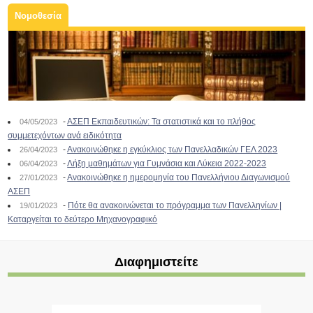
Νομοθεσία
-
ΑΣΕΠ Εκπαιδευτικών: Τα στατιστικά και το πλήθος
04/05/2023
συμμετεχόντων ανά ειδικότητα
-
Ανακοινώθηκε η εγκύκλιος των Πανελλαδικών ΓΕΛ 2023
26/04/2023
-
Λήξη μαθημάτων για Γυμνάσια και Λύκεια 2022-2023
06/04/2023
-
Ανακοινώθηκε η ημερομηνία του Πανελλήνιου Διαγωνισμού
27/01/2023
ΑΣΕΠ
-
Πότε θα ανακοινώνεται το πρόγραμμα των Πανελληνίων |
19/01/2023
Καταργείται το δεύτερο Μηχανογραφικό
Διαφημιστείτε