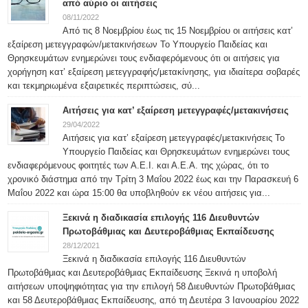
από αύριο οι αιτήσεις
08/11/2022
Από τις 8 Νοεμβρίου έως τις 15 Νοεμβρίου οι αιτήσεις κατ’
εξαίρεση μετεγγραφών/μετακινήσεων Το Υπουργείο Παιδείας και
Θρησκευμάτων ενημερώνει τους ενδιαφερόμενους ότι οι αιτήσεις για
χορήγηση κατ’ εξαίρεση μετεγγραφής/μετακίνησης, για ιδιαίτερα σοβαρές
και τεκμηριωμένα εξαιρετικές περιπτώσεις, σύ...
Αιτήσεις για κατ’ εξαίρεση μετεγγραφές/μετακινήσεις
29/04/2022
Αιτήσεις για κατ’ εξαίρεση μετεγγραφές/μετακινήσεις Το
Υπουργείο Παιδείας και Θρησκευμάτων ενημερώνει τους
ενδιαφερόμενους φοιτητές των Α.Ε.Ι. και Α.Ε.Α. της χώρας, ότι το
χρονικό διάστημα από την Τρίτη 3 Μαΐου 2022 έως και την Παρασκευή 6
Μαΐου 2022 και ώρα 15:00 θα υποβληθούν εκ νέου αιτήσεις για...
Ξεκινά η διαδικασία επιλογής 116 Διευθυντών
Πρωτοβάθμιας και Δευτεροβάθμιας Εκπαίδευσης
28/12/2021
Ξεκινά η διαδικασία επιλογής 116 Διευθυντών
Πρωτοβάθμιας και Δευτεροβάθμιας Εκπαίδευσης Ξεκινά η υποβολή
αιτήσεων υποψηφιότητας για την επιλογή 58 Διευθυντών Πρωτοβάθμιας
και 58 Δευτεροβάθμιας Εκπαίδευσης, από τη Δευτέρα 3 Ιανουαρίου 2022