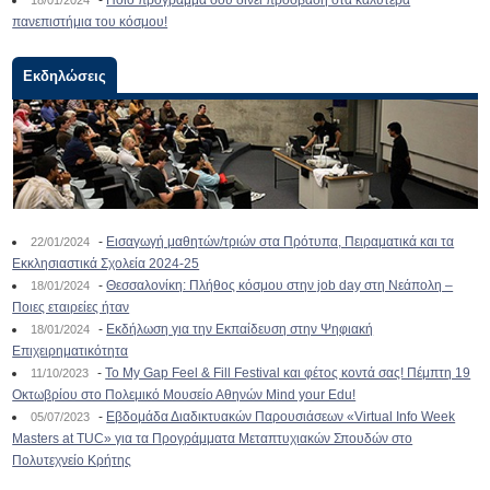
-
Ποιο πρόγραμμα σου δίνει πρόσβαση στα καλύτερα
18/01/2024
πανεπιστήμια του κόσμου!
Εκδηλώσεις
-
Εισαγωγή μαθητών/τριών στα Πρότυπα, Πειραματικά και τα
22/01/2024
Εκκλησιαστικά Σχολεία 2024-25
-
Θεσσαλονίκη: Πλήθος κόσμου στην job day στη Νεάπολη –
18/01/2024
Ποιες εταιρείες ήταν
-
Εκδήλωση για την Εκπαίδευση στην Ψηφιακή
18/01/2024
Επιχειρηματικότητα
-
To My Gap Feel & Fill Festival και φέτος κοντά σας! Πέμπτη 19
11/10/2023
Οκτωβρίου στο Πολεμικό Μουσείο Αθηνών Mind your Edu!
-
Εβδομάδα Διαδικτυακών Παρουσιάσεων «Virtual Info Week
05/07/2023
Masters at TUC» για τα Προγράμματα Μεταπτυχιακών Σπουδών στο
Πολυτεχνείο Κρήτης