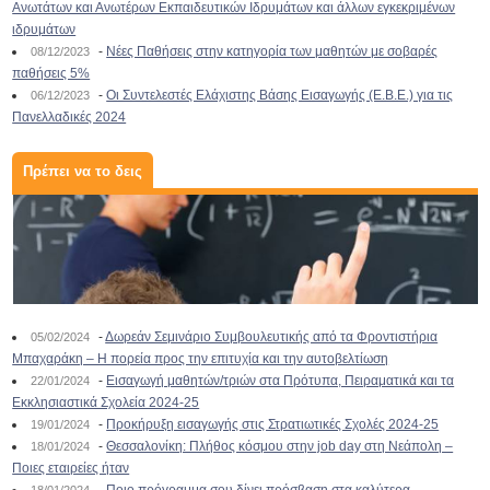
Ανωτάτων και Ανωτέρων Εκπαιδευτικών Ιδρυμάτων και άλλων εγκεκριμένων
ιδρυμάτων
-
Νέες Παθήσεις στην κατηγορία των μαθητών με σοβαρές
08/12/2023
παθήσεις 5%
-
Οι Συντελεστές Ελάχιστης Βάσης Εισαγωγής (Ε.Β.Ε.) για τις
06/12/2023
Πανελλαδικές 2024
Πρέπει να το δεις
-
Δωρεάν Σεμινάριο Συμβουλευτικής από τα Φροντιστήρια
05/02/2024
Μπαχαράκη – Η πορεία προς την επιτυχία και την αυτοβελτίωση
-
Εισαγωγή μαθητών/τριών στα Πρότυπα, Πειραματικά και τα
22/01/2024
Εκκλησιαστικά Σχολεία 2024-25
-
Προκήρυξη εισαγωγής στις Στρατιωτικές Σχολές 2024-25
19/01/2024
-
Θεσσαλονίκη: Πλήθος κόσμου στην job day στη Νεάπολη –
18/01/2024
Ποιες εταιρείες ήταν