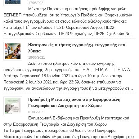
17/08/2021
Μέχρι την Παρασκευή οι αιτήσεις πρόσληψης για μέλη
ΕΕΠ-ΕΒΠ Υπενθυμίζεται ότι το Υπουργείο Παιδείας και Θρησκευμάτων
καλεί τους εγγεγραμμένους: α) στους τελικούς αξιολογικούς πίνακες
κατάταξης Γ1 ́ των κλάδων ΠΕ21- Θεραπευτών Λόγου, ΠΕ22-
Επαγγελματικών Συμβούλων, ΠΕ23-Ψυχολόγων, ΠΕ25- Σχολικών Νο...
Ηλεκτρονικές αιτήσεις εγγραφής-μετεγγραφής στα
λύκεια
18/06/2021
Δελτίο τύπου ηλεκτρονικών αιτήσεων εγγραφής,
ανανέωσης εγγραφής & μετεγγραφής σε ΓΕ.Λ. – ΕΠΑ.Λ. – Π.ΕΠΑ.Λ.
Από την Παρασκευή 18 Ιουνίου 2021 και ώρα 10 π.μ. έως και την
Παρασκευή 2 Ιουλίου 2021 και ώρα 23:59, όσοι/-ες επιθυμούν να
εγγραφούν, να ανανεώσουν την εγγραφή τους ή να μετεγγραφούν σε...
Προκήρυξη Μεταπτυχιακού στην Εφαρμοσμένη
Γεωγραφία και Διαχείριση του Χώρου
01/06/2021
Ενημερωτική Εκδήλωση και Προκήρυξη Μεταπτυχιακού
στην Εφαρμοσμένη Γεωγραφία και Διαχείριση του Χώρου
Tο Τμήμα Γεωγραφίας προκηρύσσει 60 θέσεις στο Πρόγραμμα
Μεταπτυχιακών Σπουδών «Εφαρμοσμένη Γεωγραφία και Διαχείριση του