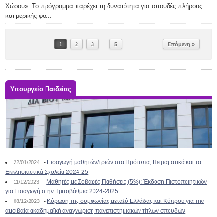
Χώρου». Το πρόγραμμα παρέχει τη δυνατότητα για σπουδές πλήρους
και μερικής φο...
…
1
2
3
5
Επόμενη »
Υπουργείο Παιδείας
-
Εισαγωγή μαθητών/τριών στα Πρότυπα, Πειραματικά και τα
22/01/2024
Εκκλησιαστικά Σχολεία 2024-25
-
Μαθητές με Σοβαρές Παθήσεις (5%): Έκδοση Πιστοποιητικών
11/12/2023
για Εισαγωγή στην Τριτοβάθμια 2024-2025
-
Κύρωση της συμφωνίας μεταξύ Ελλάδας και Κύπρου για την
08/12/2023
αμοιβαία ακαδημαϊκή αναγνώριση πανεπιστημιακών τίτλων σπουδών