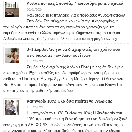
Ανθρωπιστικές Σπουδές: 4 καινοτόμα μεταπτυχιακά
03/01/2024
Καινοτόμα μεταπτυχιακά για απόφοιτους Ανθρωπιστικών
Σπουδών Στη σύγχρονη κοινωνία της πληροφορίας, η
τεχνολογία αποτελεί ένα από τα σημαντικότερα γρανάζια για την
εύρυθμη λειτουργία πολλών τομέων της καθημερινότητας του ατόμου.
Δεδομένου λοιπόν, ότι έχουμε εισέλθει σε μια εποχή ραγδαίων τεχ...
3+1 Συμβουλές για να διαχειριστείς τον χρόνο σου
στις διακοπές των Χριστουγέννων
18/12/2023
Συμβουλές Διαχείρισης Χρόνου Ποτέ μη λες ότι δεν έχεις
αρκετό χρόνο. Έχεις ακριβώς τον ίδιο αριθμό ωρών ανά ημέρα που
διέθεταν ο Παστέρ, ο Μιχαήλ Άγγελος, η Μητέρα Τερέζα, Ο Λεονάρντο
Ντα Βίντσι, ο Τόμας Τζέφερσον και ο Αϊνστάιν. H. Jackson Brown Για
αρκετά χρόνια της μαθητικής σας διαδρο...
Κατηγορία 10%: Όλα όσα πρέπει να γνωρίζεις
15/12/2023
Η κατηγορία του 10% Τι είναι το 10%; Η διαδικασία του
10% πρακτικά είναι η δυνατότητα μου να διεκδικήσω ξανά
εισαγωγή στα ΑΕΙ ΧΩΡΙΣ να δώσω εξετάσεις, απλά καταθέτοντας το
μηχανογραφικό μου με βάση τους βαθμούς που έγραψα όταν έδωσα