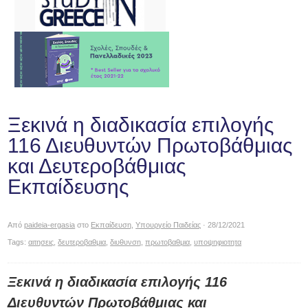
Ξεκινά η διαδικασία επιλογής
116 Διευθυντών Πρωτοβάθμιας
και Δευτεροβάθμιας
Εκπαίδευσης
Από
paideia-ergasia
στο
Εκπαίδευση
,
Υπουργείο Παιδείας
· 28/12/2021
Tags:
αιτησεις
,
δευτεροβαθμια
,
διυθυνση
,
πρωτοβαθμια
,
υποψηφιοτητα
Ξεκινά η διαδικασία επιλογής 116
Διευθυντών Πρωτοβάθμιας και