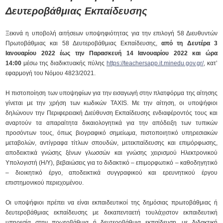
Δευτεροβάθμιας Εκπαίδευσης
Ξεκινά η υποβολή αιτήσεων υποψηφιότητας για την επιλογή 58 Διευθυντών
Πρωτοβάθμιας και 58 Δευτεροβάθμιας Εκπαίδευσης,
από τη Δευτέρα 3
Ιανουαρίου 2022 έως την Παρασκευή 14 Ιανουαρίου 2022 και ώρα
14:00
μέσω της διαδικτυακής πύλης
https://teachersapp.it.minedu.gov.gr/
, κατ’
εφαρμογή του Νόμου 4823/2021.
Η πιστοποίηση των υποψηφίων για την εισαγωγή στην πλατφόρμα της αίτησης
γίνεται με την χρήση των κωδικών TAXIS. Με την αίτηση, οι υποψήφιοι
δηλώνουν την Περιφερειακή Διεύθυνση Εκπαίδευσης ενδιαφέροντός τους και
αναρτούν τα απαραίτητα δικαιολογητικά για την απόδειξη των τυπικών
προσόντων τους, όπως βιογραφικό σημείωμα, πιστοποιητικό υπηρεσιακών
μεταβολών, αντίγραφα τίτλων σπουδών, μετεκπαίδευσης και επιμόρφωσης,
αποδεικτικά γνώσης ξένων γλωσσών και γνώσης χειρισμού Ηλεκτρονικού
Υπολογιστή (Η/Υ), βεβαιώσεις για το διδακτικό – επιμορφωτικό – καθοδηγητικό
– διοικητικό έργο, αποδεικτικά συγγραφικού και ερευνητικού έργου
επιστημονικού περιεχομένου.
Οι υποψήφιοι πρέπει να είναι εκπαιδευτικοί της δημόσιας πρωτοβάθμιας ή
δευτεροβάθμιας εκπαίδευσης με δεκαπενταετή τουλάχιστον εκπαιδευτική
υπηρεσία στην πρωτοβάθμια ή δευτεροβάθμια εκπαίδευση, με διδακτική