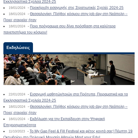
Εκκλησιαστικά Σχολεία 2024-25
-
Προκήρυξη εισαγωγής στις Στρατιωτικές Σχολές 2024-25
19/01/2024
-
Θεσσαλονίκη: Πλήθος κόσμου στην job day στη Νεάπολη –
18/01/2024
Ποιες εταιρείες ήταν
-
Ποιο πρόγραμμα σου δίνει πρόσβαση στα καλύτερα
18/01/2024
πανεπιστήμια του κόσμου!
Εκδηλώσεις
-
Εισαγωγή μαθητών/τριών στα Πρότυπα, Πειραματικά και τα
22/01/2024
Εκκλησιαστικά Σχολεία 2024-25
-
Θεσσαλονίκη: Πλήθος κόσμου στην job day στη Νεάπολη –
18/01/2024
Ποιες εταιρείες ήταν
-
Εκδήλωση για την Εκπαίδευση στην Ψηφιακή
18/01/2024
Επιχειρηματικότητα
-
To My Gap Feel & Fill Festival και φέτος κοντά σας! Πέμπτη 19
11/10/2023
Οκτωβρίου στο Πολεμικό Μουσείο Αθηνών Mind your Edu!