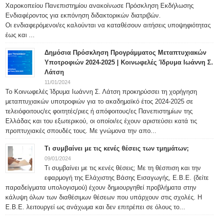
Χαροκοπείου Πανεπιστημίου ανακοίνωσε Πρόσκληση Εκδήλωσης
Ενδιαφέροντος για εκπόνηση διδακτορικών διατριβών.
Οι ενδιαφερόμενοι/ες καλούνται να καταθέσουν αιτήσεις υποψηφιότητας
έως και ...
Δημόσια Πρόσκληση Προγράμματος Μεταπτυχιακών
Υποτροφιών 2024-2025 | Κοινωφελές Ίδρυμα Ιωάννη Σ.
Λάτση
11/01/2024
Το Κοινωφελές Ίδρυμα Ιωάννη Σ. Λάτση προκηρύσσει τη χορήγηση
μεταπτυχιακών υποτροφιών για το ακαδημαϊκό έτος 2024-2025 σε
τελειόφοιτους/ες φοιτητές/ριες ή απόφοιτους/ες Πανεπιστημίων της
Ελλάδας και του εξωτερικού, οι οποίοι/ες έχουν αριστεύσει κατά τις
προπτυχιακές σπουδές τους. Με γνώμονα την απο...
Τι συμβαίνει με τις κενές θέσεις των τμημάτων;
09/01/2024
Τι συμβαίνει με τις κενές θέσεις; Με τη θέσπιση και την
εφαρμογή της Ελάχιστης Βάσης Εισαγωγής, Ε.Β.Ε. (δείτε
παραδείγματα υπολογισμού) έχουν δημιουργηθεί προβλήματα στην
κάλυψη όλων των διαθέσιμων θέσεων που υπάρχουν στις σχολές. Η
Ε.Β.Ε. λειτουργεί ως ανάχωμα και δεν επιτρέπει σε όλους το...