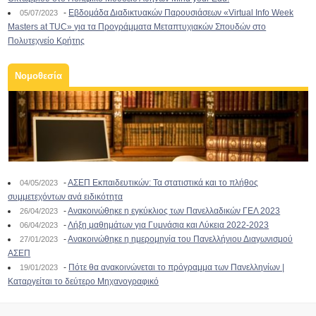
-
Εβδομάδα Διαδικτυακών Παρουσιάσεων «Virtual Info Week
05/07/2023
Masters at TUC» για τα Προγράμματα Μεταπτυχιακών Σπουδών στο
Πολυτεχνείο Κρήτης
Νομοθεσία
-
ΑΣΕΠ Εκπαιδευτικών: Τα στατιστικά και το πλήθος
04/05/2023
συμμετεχόντων ανά ειδικότητα
-
Ανακοινώθηκε η εγκύκλιος των Πανελλαδικών ΓΕΛ 2023
26/04/2023
-
Λήξη μαθημάτων για Γυμνάσια και Λύκεια 2022-2023
06/04/2023
-
Ανακοινώθηκε η ημερομηνία του Πανελλήνιου Διαγωνισμού
27/01/2023
ΑΣΕΠ
-
Πότε θα ανακοινώνεται το πρόγραμμα των Πανελληνίων |
19/01/2023
Καταργείται το δεύτερο Μηχανογραφικό