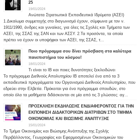
25
19/01/2024
Ανώτατα Στρατιωτικά Εκπαιδευτικά Ιδρύματα (ΑΣΕΙ)
1.Δικαίωμα συμμετοχής στο διαγωνισμό έχουν, σύμφωνα με τον ν.
1911/1990, άνδρες και γυναίκες, για όλες τις Σχολές και Τμήματα των
ΑΣΕΙ, της ΣΣΑΣ της ΣΑΝ και των ΑΣΣΥ. 2.Τα προσόντα, τα οποία
πρέπει να έχουν οι υποψήφιοι των ΑΣΕΙ, της ΣΣΑΣ, τ...
Ποιο πρόγραμμα σου δίνει πρόσβαση στα καλύτερα
πανεπιστήμια του κόσμου!
18/01/2024
Τι είναι το IB και ποιες δυνατότητες ξεκλειδώνει
Το πρόγραμμα Διεθνούς Απολυτηρίου IB αποτελεί ένα από τα 3
εκπαιδευτικά προγράμματα του Οργανισμού Διεθνούς Απολυτηρίου, που
εδρεύει στην Ελβετία. Πρόκειται για ένα πρόγραμμα σπουδών, στο
οποίο όλα τα μαθήματα διδάσκονται σε μία από τις 3 γλώσσες: αγ...
ΠΡΟΣΚΛΗΣΗ ΕΚΔΗΛΩΣΗΣ ΕΝΔΙΑΦΕΡΟΝΤΟΣ ΓΙΑ ΤΗΝ
ΕΚΠΟΝΗΣΗ ΔΙΔΑΚΤΟΡΙΚΩΝ ΔΙΑΤΡΙΒΩΝ ΣΤΟ ΤΜΗΜΑ
ΟΙΚΟΝΟΜΙΑΣ ΚΑΙ ΒΙΩΣΙΜΗΣ ΑΝΑΠΤΥΞΗΣ
15/01/2024
Το Τμήμα Οικονομίας και Βιώσιμης Ανάπτυξης της Σχολής
Περιβάλλοντος, Γεωγραφίας και Εφαρμοσμένων Οικονομικών του