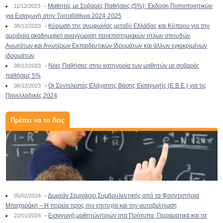
-
Μαθητές με Σοβαρές Παθήσεις (5%): Έκδοση Πιστοποιητικών
11/12/2023
για Εισαγωγή στην Τριτοβάθμια 2024-2025
-
Κύρωση της συμφωνίας μεταξύ Ελλάδας και Κύπρου για την
08/12/2023
αμοιβαία ακαδημαϊκή αναγνώριση πανεπιστημιακών τίτλων σπουδών
Ανωτάτων και Ανωτέρων Εκπαιδευτικών Ιδρυμάτων και άλλων εγκεκριμένων
ιδρυμάτων
-
Νέες Παθήσεις στην κατηγορία των μαθητών με σοβαρές
08/12/2023
παθήσεις 5%
-
Οι Συντελεστές Ελάχιστης Βάσης Εισαγωγής (Ε.Β.Ε.) για τις
06/12/2023
Πανελλαδικές 2024
Πρέπει να το δεις
-
Δωρεάν Σεμινάριο Συμβουλευτικής από τα Φροντιστήρια
05/02/2024
Μπαχαράκη – Η πορεία προς την επιτυχία και την αυτοβελτίωση
-
Εισαγωγή μαθητών/τριών στα Πρότυπα, Πειραματικά και τα
22/01/2024