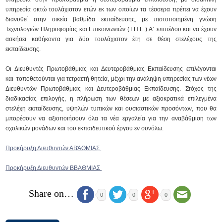
υπηρεσία οκτώ τουλάχιστον ετών εκ των οποίων τα τέσσερα πρέπει να έχουν
διανυθεί στην οικεία βαθμίδα εκπαίδευσης, με πιστοποιημένη γνώση
Τεχνολογιών Πληροφορίας και Επικοινωνιών (Τ.Π.Ε.) Α΄ επιπέδου και να έχουν
ασκήσει καθήκοντα για δύο τουλάχιστον έτη σε θέση στελέχους της
εκπαίδευσης.
Οι Διευθυντές Πρωτοβάθμιας και Δευτεροβάθμιας Εκπαίδευσης επιλέγονται
και τοποθετούνται για τετραετή θητεία, μέχρι την ανάληψη υπηρεσίας των νέων
Διευθυντών Πρωτοβάθμιας και Δευτεροβάθμιας Εκπαίδευσης. Στόχος της
διαδικασίας επιλογής, η πλήρωση των θέσεων με αξιοκρατικά επιλεγμένα
στελέχη εκπαίδευσης, υψηλών τυπικών και ουσιαστικών προσόντων, που θα
μπορέσουν να αξιοποιήσουν όλα τα νέα εργαλεία για την αναβάθμιση των
σχολικών μονάδων και του εκπαιδευτικού έργου εν συνόλω.
Προκήρυξη Διευθυντών ΑΒΆΘΜΙΑΣ
Προκήρυξη Διευθυντών ΒΒΑΘΜΙΑΣ
Share on…
0
0
0