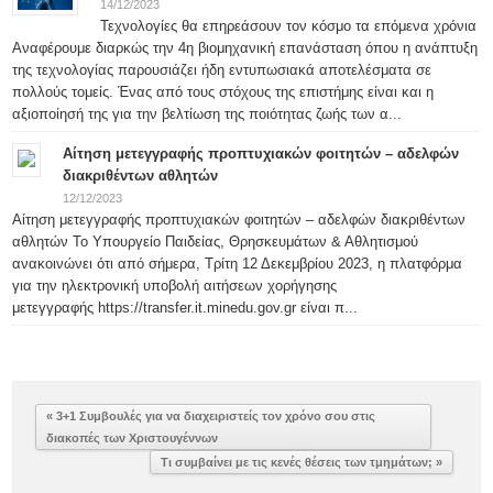
14/12/2023
Τεχνολογίες θα επηρεάσουν τον κόσμο τα επόμενα χρόνια
Αναφέρουμε διαρκώς την 4η βιομηχανική επανάσταση όπου η ανάπτυξη
της τεχνολογίας παρουσιάζει ήδη εντυπωσιακά αποτελέσματα σε
πολλούς τομείς. Ένας από τους στόχους της επιστήμης είναι και η
αξιοποίησή της για την βελτίωση της ποιότητας ζωής των α...
Αίτηση μετεγγραφής προπτυχιακών φοιτητών – αδελφών
διακριθέντων αθλητών
12/12/2023
Αίτηση μετεγγραφής προπτυχιακών φοιτητών – αδελφών διακριθέντων
αθλητών Το Υπουργείο Παιδείας, Θρησκευμάτων & Αθλητισμού
ανακοινώνει ότι από σήμερα, Τρίτη 12 Δεκεμβρίου 2023, η πλατφόρμα
για την ηλεκτρονική υποβολή αιτήσεων χορήγησης
μετεγγραφής https://transfer.it.minedu.gov.gr είναι π...
« 3+1 Συμβουλές για να διαχειριστείς τον χρόνο σου στις
διακοπές των Χριστουγέννων
Τι συμβαίνει με τις κενές θέσεις των τμημάτων; »