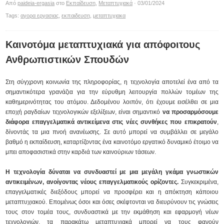
Από
paideia-ergasia
στο
Εκπαίδευση
,
Μεταπτυχιακά
· 03/01/2024
Tags:
αγορα εργασιας
,
εκπαιδευση
,
μεταπτυχιακα
Καινοτόμα μεταπτυχιακά για απόφοιτους
Ανθρωπιστικών Σπουδών
Στη σύγχρονη κοινωνία της πληροφορίας, η τεχνολογία αποτελεί ένα από τα
σημαντικότερα γρανάζια για την εύρυθμη λειτουργία πολλών τομέων της
καθημερινότητας του ατόμου. Δεδομένου λοιπόν, ότι έχουμε εισέλθει σε μια
εποχή ραγδαίων τεχνολογικών εξελίξεων, είναι σημαντικό
να προσαρμόσουμε
διάφορα επαγγελματικά αντικείμενα στις νέες συνθήκες που επικρατούν
,
δίνοντάς τα μια πνοή ανανέωσης. Σε αυτό μπορεί να συμβάλλει σε μεγάλο
βαθμό η εκπαίδευση, καταρτίζοντας ένα καινοτόμο εργατικό δυναμικό έτοιμο να
μπει αποφασιστικά στην καρδιά των καινούριων τάσεων.
Η τεχνολογία δύναται να συνδυαστεί με μια μεγάλη γκάμα γνωστικών
αντικειμένων, ανοίγοντας νέους επαγγελματικούς ορίζοντες.
Συγκεκριμένα,
επαγγελματικές διεξόδους μπορεί να προσφέρει και η απόκτηση κάποιου
μεταπτυχιακού. Επομένως όσοι και όσες σκέφτονται να διευρύνουν τις γνώσεις
τους στον τομέα τους, συνδυαστικά με την εκμάθηση και εφαρμογή νέων
τεχνολογιών, τα παρακάτω μεταπτυχιακά μπορεί να τους φανούν