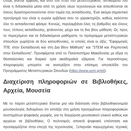
Όπως γίνεται εμφανές και από τον τίτλο του μεταπτυχιακού, αντικείμενό του
είναι η διδασκαλία μέσα από τη χρήση νέων τεχνολογιών και απευθύνεται σε
όσους δραστηριοποιούνται στον τομέα της εκπαίδευσης. Ένα ακόμα σημαντικό
προτέρημά του είναι η ευρεία εμβέλεια που το χαρακτηρίζει, καθώς καλύπτει
όλο το εκπαιδευτικό φάσμα. Κοινώς, περιλαμβάνει όλες τις βαθμίδες και όλους
τους τύπους εκπαίδευσης, φτάνοντας μέχρι και τη δια βίου μάθηση. Ως προς
το περιεχόμενο και τα διδασκόμενα μαθήματα, το πρόγραμμα μεταπτυχιακών
σπουδών χωρίζεται σε δύο κατευθύνσεις, οι οποίες είναι οι εξής: “Εφαρμογές
ΤΠΕ στην Εκπαίδευση και στη Δια Βίου Μάθηση” και “STEM και Ρομποτική
στην Εκπαίδευση”. Προσφέρεται από το Πανεπιστήμιο Μακεδονίας με έδρα τη
Θεσσαλονίκη και διαρκεί τρία ακαδημαϊκά εξάμηνα. Για περισσότερες
πληροφορίες μπορείτε να ανατρέξετε στην επίσημη ιστοσελίδα του
Προγράμματος Μεταπτυχιακών Σπουδών (
https://www.uom.gr/ell
).
Διαχείριση πληροφοριών σε Βιβλιοθήκες,
Αρχεία, Μουσεία
Με το παρόν μεταπτυχιακό δίνεται μια νέα διάσταση στην βιβλιοθηκονομία/
μουσειολογία, δεδομένου ότι εστιάζει στη χρήση προηγμένων πληροφοριακών
συστημάτων ψηφιακής μορφής, για τη διαχείριση μουσειακού υλικού καθώς και
αρχείων σε βιβλιοθήκες. Ο πολιτισμός αποκτά ψηφιακή υπόσταση και
προσαρμόζεται στην εποχή της τεχνολογίας. Ξεπερνάει παρωχημένες τεχνικές