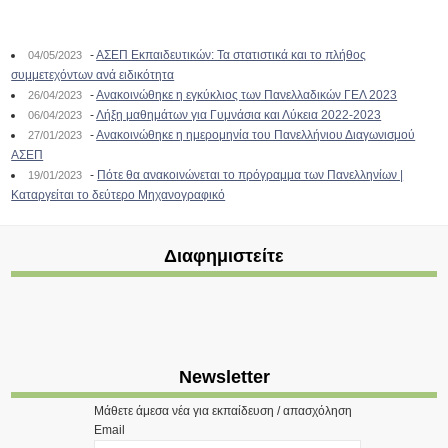
-
ΑΣΕΠ Εκπαιδευτικών: Τα στατιστικά και το πλήθος
04/05/2023
συμμετεχόντων ανά ειδικότητα
-
Ανακοινώθηκε η εγκύκλιος των Πανελλαδικών ΓΕΛ 2023
26/04/2023
-
Λήξη μαθημάτων για Γυμνάσια και Λύκεια 2022-2023
06/04/2023
-
Ανακοινώθηκε η ημερομηνία του Πανελλήνιου Διαγωνισμού
27/01/2023
ΑΣΕΠ
-
Πότε θα ανακοινώνεται το πρόγραμμα των Πανελληνίων |
19/01/2023
Καταργείται το δεύτερο Μηχανογραφικό
Διαφημιστείτε
Newsletter
Μάθετε άμεσα νέα για εκπαίδευση / απασχόληση
Email