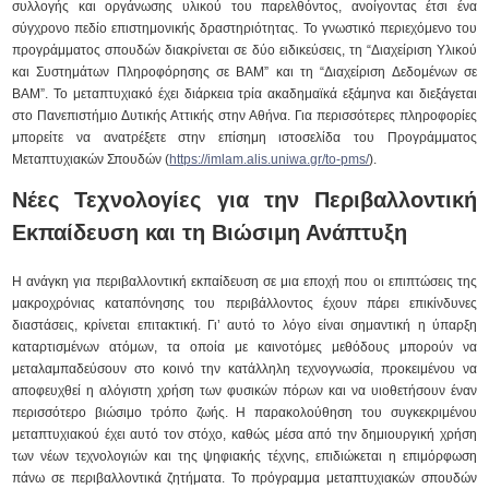
συλλογής και οργάνωσης υλικού του παρελθόντος, ανοίγοντας έτσι ένα
σύγχρονο πεδίο επιστημονικής δραστηριότητας. Το γνωστικό περιεχόμενο του
προγράμματος σπουδών διακρίνεται σε δύο ειδικεύσεις, τη “Διαχείριση Υλικού
και Συστημάτων Πληροφόρησης σε ΒΑΜ” και τη “Διαχείριση Δεδομένων σε
ΒΑΜ”. Το μεταπτυχιακό έχει διάρκεια τρία ακαδημαϊκά εξάμηνα και διεξάγεται
στο Πανεπιστήμιο Δυτικής Αττικής στην Αθήνα. Για περισσότερες πληροφορίες
μπορείτε να ανατρέξετε στην επίσημη ιστοσελίδα του Προγράμματος
Μεταπτυχιακών Σπουδών (
https://imlam.alis.uniwa.gr/to-pms/
).
Νέες Τεχνολογίες για την Περιβαλλοντική
Εκπαίδευση και τη Βιώσιμη Ανάπτυξη
Η ανάγκη για περιβαλλοντική εκπαίδευση σε μια εποχή που οι επιπτώσεις της
μακροχρόνιας καταπόνησης του περιβάλλοντος έχουν πάρει επικίνδυνες
διαστάσεις, κρίνεται επιτακτική. Γι’ αυτό το λόγο είναι σημαντική η ύπαρξη
καταρτισμένων ατόμων, τα οποία με καινοτόμες μεθόδους μπορούν να
μεταλαμπαδεύσουν στο κοινό την κατάλληλη τεχνογνωσία, προκειμένου να
αποφευχθεί η αλόγιστη χρήση των φυσικών πόρων και να υιοθετήσουν έναν
περισσότερο βιώσιμο τρόπο ζωής. Η παρακολούθηση του συγκεκριμένου
μεταπτυχιακού έχει αυτό τον στόχο, καθώς μέσα από την δημιουργική χρήση
των νέων τεχνολογιών και της ψηφιακής τέχνης, επιδιώκεται η επιμόρφωση
πάνω σε περιβαλλοντικά ζητήματα. Το πρόγραμμα μεταπτυχιακών σπουδών