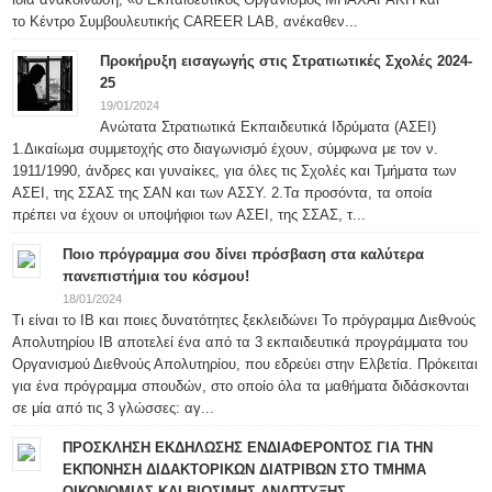
το Κέντρο Συμβουλευτικής CAREER LAB, ανέκαθεν...
Προκήρυξη εισαγωγής στις Στρατιωτικές Σχολές 2024-
25
19/01/2024
Ανώτατα Στρατιωτικά Εκπαιδευτικά Ιδρύματα (ΑΣΕΙ)
1.Δικαίωμα συμμετοχής στο διαγωνισμό έχουν, σύμφωνα με τον ν.
1911/1990, άνδρες και γυναίκες, για όλες τις Σχολές και Τμήματα των
ΑΣΕΙ, της ΣΣΑΣ της ΣΑΝ και των ΑΣΣΥ. 2.Τα προσόντα, τα οποία
πρέπει να έχουν οι υποψήφιοι των ΑΣΕΙ, της ΣΣΑΣ, τ...
Ποιο πρόγραμμα σου δίνει πρόσβαση στα καλύτερα
πανεπιστήμια του κόσμου!
18/01/2024
Τι είναι το IB και ποιες δυνατότητες ξεκλειδώνει Το πρόγραμμα Διεθνούς
Απολυτηρίου IB αποτελεί ένα από τα 3 εκπαιδευτικά προγράμματα του
Οργανισμού Διεθνούς Απολυτηρίου, που εδρεύει στην Ελβετία. Πρόκειται
για ένα πρόγραμμα σπουδών, στο οποίο όλα τα μαθήματα διδάσκονται
σε μία από τις 3 γλώσσες: αγ...
ΠΡΟΣΚΛΗΣΗ ΕΚΔΗΛΩΣΗΣ ΕΝΔΙΑΦΕΡΟΝΤΟΣ ΓΙΑ ΤΗΝ
ΕΚΠΟΝΗΣΗ ΔΙΔΑΚΤΟΡΙΚΩΝ ΔΙΑΤΡΙΒΩΝ ΣΤΟ ΤΜΗΜΑ
ΟΙΚΟΝΟΜΙΑΣ ΚΑΙ ΒΙΩΣΙΜΗΣ ΑΝΑΠΤΥΞΗΣ