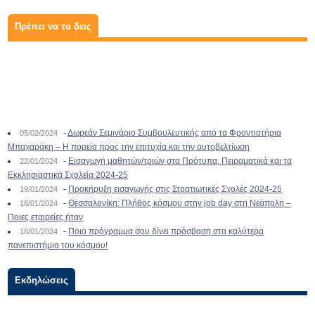
Πρέπει να το δεις
-
Δωρεάν Σεμινάριο Συμβουλευτικής από τα Φροντιστήρια
05/02/2024
Μπαχαράκη – Η πορεία προς την επιτυχία και την αυτοβελτίωση
-
Εισαγωγή μαθητών/τριών στα Πρότυπα, Πειραματικά και τα
22/01/2024
Εκκλησιαστικά Σχολεία 2024-25
-
Προκήρυξη εισαγωγής στις Στρατιωτικές Σχολές 2024-25
19/01/2024
-
Θεσσαλονίκη: Πλήθος κόσμου στην job day στη Νεάπολη –
18/01/2024
Ποιες εταιρείες ήταν
-
Ποιο πρόγραμμα σου δίνει πρόσβαση στα καλύτερα
18/01/2024
πανεπιστήμια του κόσμου!
Εκδηλώσεις