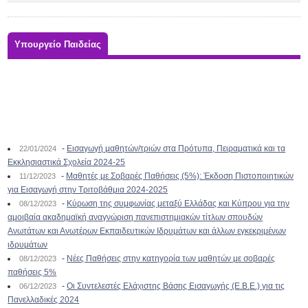
Υπουργείο Παιδείας
-
Εισαγωγή μαθητών/τριών στα Πρότυπα, Πειραματικά και τα
22/01/2024
Εκκλησιαστικά Σχολεία 2024-25
-
Μαθητές με Σοβαρές Παθήσεις (5%): Έκδοση Πιστοποιητικών
11/12/2023
για Εισαγωγή στην Τριτοβάθμια 2024-2025
-
Κύρωση της συμφωνίας μεταξύ Ελλάδας και Κύπρου για την
08/12/2023
αμοιβαία ακαδημαϊκή αναγνώριση πανεπιστημιακών τίτλων σπουδών
Ανωτάτων και Ανωτέρων Εκπαιδευτικών Ιδρυμάτων και άλλων εγκεκριμένων
ιδρυμάτων
-
Νέες Παθήσεις στην κατηγορία των μαθητών με σοβαρές
08/12/2023
παθήσεις 5%
-
Οι Συντελεστές Ελάχιστης Βάσης Εισαγωγής (Ε.Β.Ε.) για τις
06/12/2023
Πανελλαδικές 2024