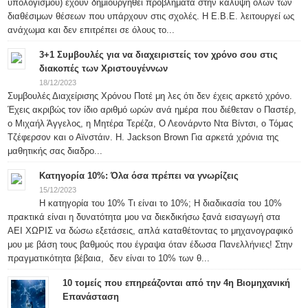
υπολογισμού) έχουν δημιουργηθεί προβλήματα στην κάλυψη όλων των
διαθέσιμων θέσεων που υπάρχουν στις σχολές. Η Ε.Β.Ε. λειτουργεί ως
ανάχωμα και δεν επιτρέπει σε όλους το...
3+1 Συμβουλές για να διαχειριστείς τον χρόνο σου στις
διακοπές των Χριστουγέννων
18/12/2023
Συμβουλές Διαχείρισης Χρόνου Ποτέ μη λες ότι δεν έχεις αρκετό χρόνο.
Έχεις ακριβώς τον ίδιο αριθμό ωρών ανά ημέρα που διέθεταν ο Παστέρ,
ο Μιχαήλ Άγγελος, η Μητέρα Τερέζα, Ο Λεονάρντο Ντα Βίντσι, ο Τόμας
Τζέφερσον και ο Αϊνστάιν. H. Jackson Brown Για αρκετά χρόνια της
μαθητικής σας διαδρο...
Κατηγορία 10%: Όλα όσα πρέπει να γνωρίζεις
15/12/2023
Η κατηγορία του 10% Τι είναι το 10%; Η διαδικασία του 10%
πρακτικά είναι η δυνατότητα μου να διεκδικήσω ξανά εισαγωγή στα
ΑΕΙ ΧΩΡΙΣ να δώσω εξετάσεις, απλά καταθέτοντας το μηχανογραφικό
μου με βάση τους βαθμούς που έγραψα όταν έδωσα Πανελλήνιες! Στην
πραγματικότητα βέβαια, δεν είναι το 10% των θ...
10 τομείς που επηρεάζονται από την 4η Βιομηχανική
Επανάσταση