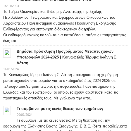
15/01/2024
Το Τμήμα Οικονομίας και Βιώσιμης Ανάπτυξης της Σχολής
Περιβάλλοντος, Γεωγραφίας και Εφαρμοσμένων Οικονομικών του
Χαροκοπείου Πανεπιστημίου ανακοίνωσε Πρόσκληση Εκδήλωσης
Ενδιαφέροντος για εκπόνηση διδακτορικών διατριβών.
Οι ενδιαφερόμενοι/ες καλούνται να καταθέσουν αιτήσεις υποψηφιότητας
έως και ...
Δημόσια Πρόσκληση Προγράμματος Μεταπτυχιακών
Υποτροφιών 2024-2025 | Κοινωφελές Ίδρυμα Ιωάννη Σ.
Λάτση
11/01/2024
Το Κοινωφελές Ίδρυμα Ιωάννη Σ. Λάτση προκηρύσσει τη χορήγηση
μεταπτυχιακών υποτροφιών για το ακαδημαϊκό έτος 2024-2025 σε
τελειόφοιτους/ες φοιτητές/ριες ή απόφοιτους/ες Πανεπιστημίων της
Ελλάδας και του εξωτερικού, οι οποίοι/ες έχουν αριστεύσει κατά τις
προπτυχιακές σπουδές τους. Με γνώμονα την απο...
Τι συμβαίνει με τις κενές θέσεις των τμημάτων;
09/01/2024
Τι συμβαίνει με τις κενές θέσεις; Με τη θέσπιση και την
εφαρμογή της Ελάχιστης Βάσης Εισαγωγής, Ε.Β.Ε. (δείτε παραδείγματα