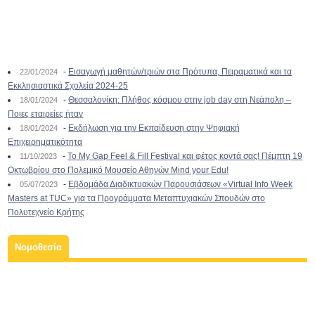
-
Εισαγωγή μαθητών/τριών στα Πρότυπα, Πειραματικά και τα
22/01/2024
Εκκλησιαστικά Σχολεία 2024-25
-
Θεσσαλονίκη: Πλήθος κόσμου στην job day στη Νεάπολη –
18/01/2024
Ποιες εταιρείες ήταν
-
Εκδήλωση για την Εκπαίδευση στην Ψηφιακή
18/01/2024
Επιχειρηματικότητα
-
To My Gap Feel & Fill Festival και φέτος κοντά σας! Πέμπτη 19
11/10/2023
Οκτωβρίου στο Πολεμικό Μουσείο Αθηνών Mind your Edu!
-
Εβδομάδα Διαδικτυακών Παρουσιάσεων «Virtual Info Week
05/07/2023
Masters at TUC» για τα Προγράμματα Μεταπτυχιακών Σπουδών στο
Πολυτεχνείο Κρήτης
Νομοθεσία