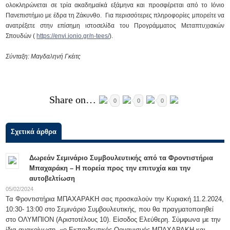
ολοκληρώνεται σε τρία ακαδημαϊκά εξάμηνα και προσφέρεται από το Ιόνιο
Πανεπιστήμιο με έδρα τη Ζάκυνθο. Για περισσότερες πληροφορίες μπορείτε να
ανατρέξετε στην επίσημη ιστοσελίδα του Προγράμματος Μεταπτυχιακών
Σπουδών (
https://envi.ionio.gr/n-tees/
).
Σύνταξη: Μαγδαληνή Γκέιτς
Share on…
0
0
0
Σχετικά άρθρα
Δωρεάν Σεμινάριο Συμβουλευτικής από τα Φροντιστήρια
Μπαχαράκη – Η πορεία προς την επιτυχία και την
αυτοβελτίωση
05/02/2024
Τα Φροντιστήρια ΜΠΑΧΑΡΑΚΗ σας προσκαλούν την Κυριακή 11.2.2024,
10:30- 13:00 στο Σεμινάριο Συμβουλευτικής, που θα πραγματοποιηθεί
στο ΟΛΥΜΠΙΟΝ (Αριστοτέλους 10). Είσοδος Ελεύθερη. Σύμφωνα με την
ίδια ανακοίνωση, «ο Εκπαιδευτικός Οργανισμός ΜΠΑΧΑΡΑΚΗ και