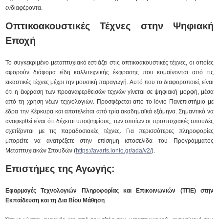
ενδιαφέροντα.
Οπτικοακουστικές Τέχνες στην Ψηφιακή
Εποχή
Το συγκεκριμένο μεταπτυχιακό εστιάζει στις οπτικοακουστικές τέχνες, οι οποίες
αφορούν διάφορα είδη καλλιτεχνικής έκφρασης που κυμαίνονται από τις
εικαστικές τέχνες μέχρι την μουσική παραγωγή. Αυτό που το διαφοροποιεί, είναι
ότι η έκφραση των προαναφερθεισών τεχνών γίνεται σε ψηφιακή μορφή, μέσα
από τη χρήση νέων τεχνολογιών. Προσφέρεται από το Ιόνιο Πανεπιστήμιο με
έδρα την Κέρκυρα και αποτελείται από τρία ακαδημαϊκά εξάμηνα. Σημαντικό να
αναφερθεί είναι ότι δέχεται υποψηφίους, των οποίων οι προπτυχιακές σπουδές
σχετίζονται με τις παραδοσιακές τέχνες. Για περισσότερες πληροφορίες
μπορείτε να ανατρέξετε στην επίσημη ιστοσελίδα του Προγράμματος
Μεταπτυχιακών Σπουδών (
https://avarts.ionio.gr/ada/v2/
).
Επιστήμες της Αγωγής:
Εφαρμογές Τεχνολογιών Πληροφορίας και Επικοινωνιών (ΤΠΕ) στην
Εκπαίδευση και τη Δια Βίου Μάθηση