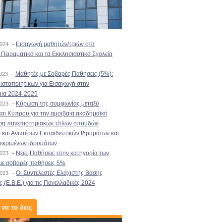
-
Εισαγωγή μαθητών/τριών στα
2024
Πειραματικά και τα Εκκλησιαστικά Σχολεία
-
Μαθητές με Σοβαρές Παθήσεις (5%):
2023
στοποιητικών για Εισαγωγή στην
μια 2024-2025
-
Κύρωση της συμφωνίας μεταξύ
2023
αι Κύπρου για την αμοιβαία ακαδημαϊκή
ση πανεπιστημιακών τίτλων σπουδών
και Ανωτέρων Εκπαιδευτικών Ιδρυμάτων και
κεκριμένων ιδρυμάτων
-
Νέες Παθήσεις στην κατηγορία των
2023
με σοβαρές παθήσεις 5%
-
Οι Συντελεστές Ελάχιστης Βάσης
2023
 (Ε.Β.Ε.) για τις Πανελλαδικές 2024
 να το δεις