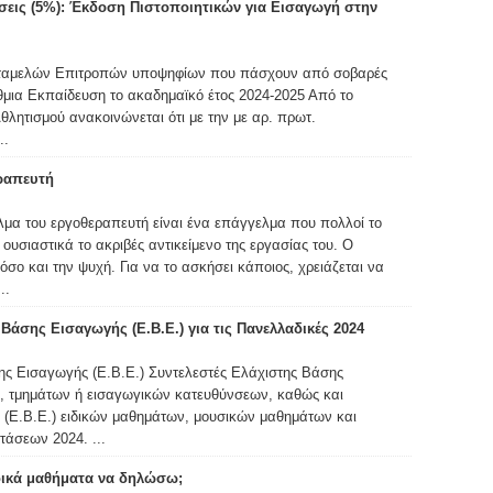
σεις (5%): Έκδοση Πιστοποιητικών για Εισαγωγή στην
ταμελών Επιτροπών υποψηφίων που πάσχουν από σοβαρές
θμια Εκπαίδευση το ακαδημαϊκό έτος 2024-2025 Από το
λητισμού ανακοινώνεται ότι με την με αρ. πρωτ.
..
ραπευτή
μα του εργοθεραπευτή είναι ένα επάγγελμα που πολλοί το
ουσιαστικά το ακριβές αντικείμενο της εργασίας του. Ο
σο και την ψυχή. Για να το ασκήσει κάποιος, χρειάζεται να
..
Βάσης Εισαγωγής (Ε.Β.Ε.) για τις Πανελλαδικές 2024
ης Εισαγωγής (Ε.Β.Ε.) Συντελεστές Ελάχιστης Βάσης
, τμημάτων ή εισαγωγικών κατευθύνσεων, καθώς και
 (Ε.Β.Ε.) ειδικών μαθημάτων, μουσικών μαθημάτων και
άσεων 2024. ...
ιδικά μαθήματα να δηλώσω;