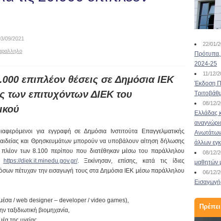
03/09/2021
22/01/
αραλληλο
Πρότυπα, 
2024-25
11/12/
0.000 επιπλέον θέσεις σε Δημόσια ΙΕΚ
Έκδοση Πι
ές των επιτυχόντων ΔΙΕΚ του
Τριτοβάθ
08/12/
ικού
Ελλάδας κ
αναγνώρι
ιαφερόμενοι για εγγραφή σε Δημόσια Ινστιτούτα Επαγγελματικής
Ανωτάτων 
Παιδείας και Θρησκευμάτων μπορούν να υποβάλουν αίτηση δήλωσης
άλλων εγ
ς, πλέον των 8.100 περίπου που διατέθηκαν μέσω του παράλληλου
08/12/
:
https://diek.it.minedu.gov.gr/
. Ξεκίνησαν, επίσης, κατά τις ίδιες
μαθητών 
ς όσων πέτυχαν την εισαγωγή τους στα Δημόσια ΙΕΚ μέσω παράλληλου
06/12/
Εισαγωγής
σα / web designer – developer / video games),
Πρέπει
ην ταξιδιωτική βιομηχανία,
μέα της υγείας,