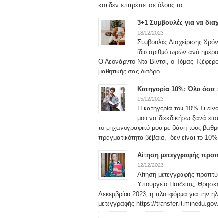
και δεν επιτρέπει σε όλους το...
3+1 Συμβουλές για να δια
18/12/2023
Συμβουλές Διαχείρισης Χρόνο
ίδιο αριθμό ωρών ανά ημέρα
Ο Λεονάρντο Ντα Βίντσι, ο Τόμας Τζέφερσ
μαθητικής σας διαδρο...
Κατηγορία 10%: Όλα όσα π
15/12/2023
Η κατηγορία του 10% Τι είν
μου να διεκδικήσω ξανά ει
το μηχανογραφικό μου με βάση τους βαθ
πραγματικότητα βέβαια, δεν είναι το 10% 
Αίτηση μετεγγραφής προπ
12/12/2023
Αίτηση μετεγγραφής προπτυ
Υπουργείο Παιδείας, Θρησκε
Δεκεμβρίου 2023, η πλατφόρμα για την η
μετεγγραφής https://transfer.it.minedu.gov.