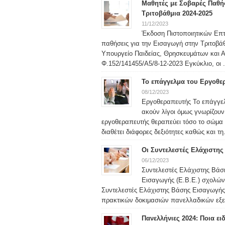
Μαθητές με Σοβαρές Παθή
Τριτοβάθμια 2024-2025
11/12/2023
Έκδοση Πιστοποιητικών Επ
παθήσεις για την Εισαγωγή στην Τριτοβά
Υπουργείο Παιδείας, Θρησκευμάτων και Αθ
Φ.152/141455/Α5/8-12-2023 Εγκύκλιο, οι .
Το επάγγελμα του Εργοθε
08/12/2023
Εργοθεραπευτής Το επάγγελ
ακούν λίγοι όμως γνωρίζουν 
εργοθεραπευτής θεραπεύει τόσο το σώμα ό
διαθέτει διάφορες δεξιότητες καθώς και τη.
Οι Συντελεστές Ελάχιστης 
06/12/2023
Συντελεστές Ελάχιστης Βάσ
Εισαγωγής (Ε.Β.Ε.) σχολών
Συντελεστές Ελάχιστης Βάσης Εισαγωγής
πρακτικών δοκιμασιών πανελλαδικών εξετ
Πανελλήνιες 2024: Ποια ε