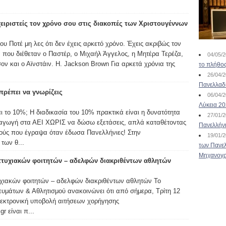
χειριστείς τον χρόνο σου στις διακοπές των Χριστουγέννων
υ Ποτέ μη λες ότι δεν έχεις αρκετό χρόνο. Έχεις ακριβώς τον
 που διέθεταν ο Παστέρ, ο Μιχαήλ Άγγελος, η Μητέρα Τερέζα,
04/05/
ον και ο Αϊνστάιν. H. Jackson Brown Για αρκετά χρόνια της
το πλήθος
26/04/
Πανελλαδ
ρέπει να γνωρίζεις
06/04/
Λύκεια 2
αι το 10%; Η διαδικασία του 10% πρακτικά είναι η δυνατότητα
27/01/
σαγωγή στα ΑΕΙ ΧΩΡΙΣ να δώσω εξετάσεις, απλά καταθέτοντας
Πανελλήν
μούς που έγραψα όταν έδωσα Πανελλήνιες! Στην
19/01/
των θ...
των Πανελ
Μηχανογρ
τυχιακών φοιτητών – αδελφών διακριθέντων αθλητών
χιακών φοιτητών – αδελφών διακριθέντων αθλητών Το
υμάτων & Αθλητισμού ανακοινώνει ότι από σήμερα, Τρίτη 12
λεκτρονική υποβολή αιτήσεων χορήγησης
gr είναι π...