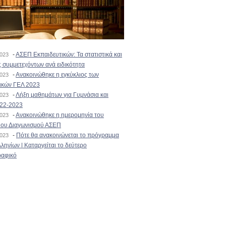
-
ΑΣΕΠ Εκπαιδευτικών: Τα στατιστικά και
2023
 συμμετεχόντων ανά ειδικότητα
-
Ανακοινώθηκε η εγκύκλιος των
2023
ικών ΓΕΛ 2023
-
Λήξη μαθημάτων για Γυμνάσια και
2023
022-2023
-
Ανακοινώθηκε η ημερομηνία του
2023
ιου Διαγωνισμού ΑΣΕΠ
-
Πότε θα ανακοινώνεται το πρόγραμμα
2023
ληνίων | Καταργείται το δεύτερο
αφικό