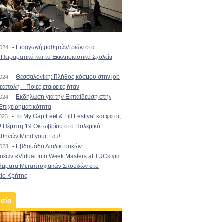
-
Εισαγωγή μαθητών/τριών στα
2024
Πειραματικά και τα Εκκλησιαστικά Σχολεία
-
Θεσσαλονίκη: Πλήθος κόσμου στην job
2024
εάπολη – Ποιες εταιρείες ήταν
-
Εκδήλωση για την Εκπαίδευση στην
2024
Επιχειρηματικότητα
-
To My Gap Feel & Fill Festival και φέτος
2023
! Πέμπτη 19 Οκτωβρίου στο Πολεμικό
Αθηνών Mind your Edu!
-
Εβδομάδα Διαδικτυακών
2023
εων «Virtual Info Week Masters at TUC» για
άμματα Μεταπτυχιακών Σπουδών στο
είο Κρήτης
εσία