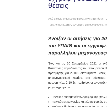
θέσεις
Από
paideia-ergasia
στο
Πανελλήνιες Εξετάσεις
· 
Tags:
αιτησεις
,
ΔΙΕΚ
,
εγγραφες
,
μηχανογραφικο
,
π
Άνοιξαν οι αιτήσεις για 2
του ΥΠΑΙΘ και οι εγγραφ
παράλληλου μηχανογραφ
Έως και τις 10 Σεπτεμβρίου 2021 οι ενδ
Κατάρτισης αρμοδιότητας του Υπουργείου 
προτίμησης για 20.000 διατιθέμενες θέσει
μηχανογραφικού δελτίου, στο σύνδεσμο
ημερομηνίες, 2-10 Σεπτεμβρίου, οι εγγραφέ
μηχανογραφικού.
Τεχνικός εφαρμογών πληροφορικής (πολυμέ
τεχνικός επικοινωνίας και πληροφοριών στ
στέλεχος διοίκησης και οικονομίας στον το