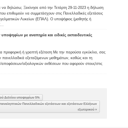
α να δηλώσω; Ξεκίνησε από την Τετάρτη 29-11-2023 η δήλωση
που επιθυμούν να συμμετάσχουν στις Πανελλαδικές εξετάσεις
γγελματικών Λυκείων (ΕΠΑΛ). Ο υποψήφιος (μαθητής ή
...
υποψηφίων με αναπηρία και ειδικές εκπαιδευτικές
ια προφορική ή γραπτή εξέταση Με την παρούσα εγκύκλιο, σας
ν πανελλαδικά εξεταζόμενων μαθημάτων, καθώς και τη
/αποφάσεων/αξιολογικών εκθέσεων που αφορούν στους/στις
ού Δελτίου υποψηφίων 5%
παναληπτικών Πανελλαδικών εξετάσεων και εξετάσεων Ελλήνων
εξωτερικού »