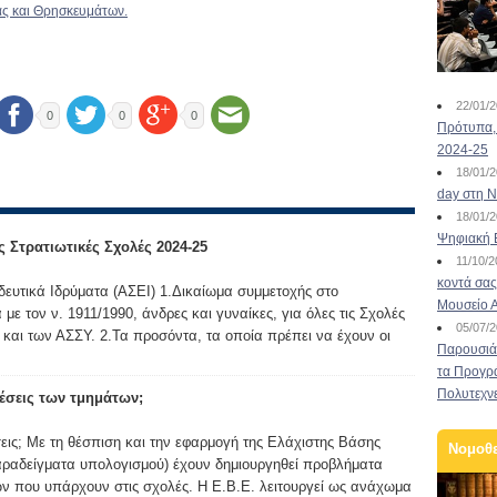
ίας και Θρησκευμάτων.
22/01/
0
0
0
Πρότυπα, 
2024-25
18/01/
day στη Ν
18/01/
Ψηφιακή 
 Στρατιωτικές Σχολές 2024-25
11/10/
κοντά σας
ευτικά Ιδρύματα (ΑΣΕΙ) 1.Δικαίωμα συμμετοχής στο
Μουσείο 
ε τον ν. 1911/1990, άνδρες και γυναίκες, για όλες τις Σχολές
05/07/
και των ΑΣΣΥ. 2.Τα προσόντα, τα οποία πρέπει να έχουν οι
Παρουσιάσ
τα Προγρ
Πολυτεχν
 θέσεις των τμημάτων;
έσεις; Με τη θέσπιση και την εφαρμογή της Ελάχιστης Βάσης
Νομοθ
παραδείγματα υπολογισμού) έχουν δημιουργηθεί προβλήματα
ν που υπάρχουν στις σχολές. Η Ε.Β.Ε. λειτουργεί ως ανάχωμα