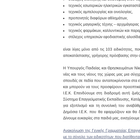
τεχνικός εσωτερικών ηλεκτρικών εγκαταστ
τεχνικός αμπελουργίας και οινολογίας,
προπονητές διαφόρων αθλημάτων,
τεχνικός μαγειρικής τέχνης – αρχιμάγειρας 
τεχνικός φαρμάκων, καλλυντικών και παρ
στέλεχος υπηρεσιών εφοδιαστικής αλυσίδα
είναι λίγες μόνο από τις 103 ειδικότητες, 
αποκατάστασης, γρήγορης πρόσβασης στην αγο
Η Υπουργός Παιδείας και Θρησκευμάτων Νίκ
νέες και τους νέους της χώρας μας μια σύγχ
σπουδές σε πεδία που ανταποκρίνονται στα ενδ
και μπορούν να τους προσφέρουν προοπτικέ
Ι.Ε.Κ. Επενδύουμε στη διαδρομή αυτή ζωής
Σύστημα Επαγγελματικής Εκπαίδευσης, Κατάρ
για εξοπλισμό και τη συνολική του αναβάθ
Δημόσια Ι.Ε.Κ. που θα εφαρμόζουν και θα δ
Δίνουμε ευκαιρίες στα παιδιά μας, ενισχύουμε
Ανακοίνωση της Γενικής Γραμματείας Επαγγε
με το σύνολο των ειδικοτήτων που διατίθεντ