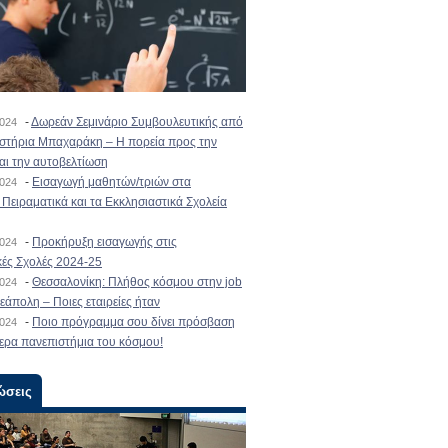
-
Δωρεάν Σεμινάριο Συμβουλευτικής από
2024
ιστήρια Μπαχαράκη – Η πορεία προς την
και την αυτοβελτίωση
-
Εισαγωγή μαθητών/τριών στα
2024
Πειραματικά και τα Εκκλησιαστικά Σχολεία
-
Προκήρυξη εισαγωγής στις
2024
κές Σχολές 2024-25
-
Θεσσαλονίκη: Πλήθος κόσμου στην job
2024
εάπολη – Ποιες εταιρείες ήταν
-
Ποιο πρόγραμμα σου δίνει πρόσβαση
2024
ερα πανεπιστήμια του κόσμου!
ώσεις