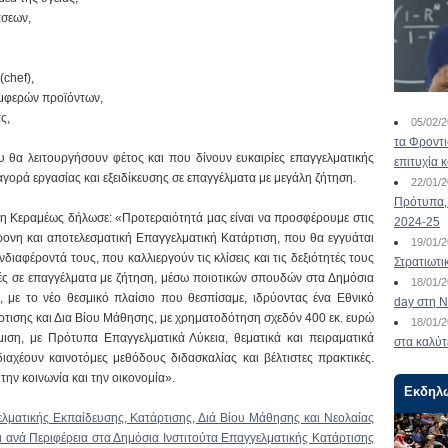
άσεων,
(chef),
εμφερών προϊόντων,
ς,
05/02/
τα Φροντ
που θα λειτουργήσουν φέτος και που δίνουν ευκαιρίες επαγγελματικής
επιτυχία 
ρά εργασίας και εξειδίκευσης σε επαγγέλματα με μεγάλη ζήτηση.
22/01/
Πρότυπα, 
η Κεραμέως δήλωσε: «Προτεραιότητά μας είναι να προσφέρουμε στις
2024-25
ρονη και αποτελεσματική Επαγγελματική Κατάρτιση, που θα εγγυάται
19/01/
ιαφέροντά τους, που καλλιεργούν τις κλίσεις και τις δεξιότητές τους
Στρατιωτι
ς σε επαγγέλματα με ζήτηση, μέσω ποιοτικών σπουδών στα Δημόσια
18/01/
, με το νέο θεσμικό πλαίσιο που θεσπίσαμε, ιδρύοντας ένα Εθνικό
day στη Ν
τισης και Δια Βίου Μάθησης, με χρηματοδότηση σχεδόν 400 εκ. ευρώ
18/01/
μιση, με Πρότυπα Επαγγελματικά Λύκεια, θεματικά και πειραματικά
στα καλύτ
ιαχέουν καινοτόμες μεθόδους διδασκαλίας και βέλτιστες πρακτικές.
 την κοινωνία και την οικονομία».
Εκδηλ
λματικής Εκπαίδευσης, Κατάρτισης, Διά Βίου Μάθησης και Νεολαίας
αι ανά Περιφέρεια στα Δημόσια Ινστιτούτα Επαγγελματικής Κατάρτισης