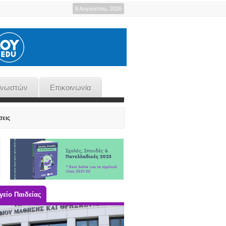
8 Αυγούστου, 2026
γνωστών
Επικοινωνία
σεις
είο Παιδείας