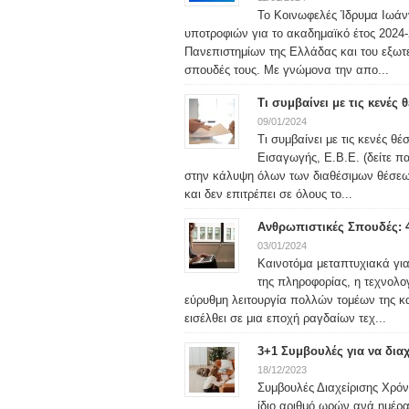
Το Κοινωφελές Ίδρυμα Ιωάν
υποτροφιών για το ακαδημαϊκό έτος 2024-2
Πανεπιστημίων της Ελλάδας και του εξωτερ
σπουδές τους. Με γνώμονα την απο...
Τι συμβαίνει με τις κενές
09/01/2024
Τι συμβαίνει με τις κενές θ
Εισαγωγής, Ε.Β.Ε. (δείτε 
στην κάλυψη όλων των διαθέσιμων θέσεω
και δεν επιτρέπει σε όλους το...
Ανθρωπιστικές Σπουδές: 
03/01/2024
Καινοτόμα μεταπτυχιακά γι
της πληροφορίας, η τεχνολο
εύρυθμη λειτουργία πολλών τομέων της κα
εισέλθει σε μια εποχή ραγδαίων τεχ...
3+1 Συμβουλές για να δια
18/12/2023
Συμβουλές Διαχείρισης Χρόνο
ίδιο αριθμό ωρών ανά ημέρα