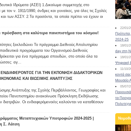
ευτικά Ιδρύματα (ΑΣΕΙ) 1.Δικαίωμα συμμετοχής στο
ε τον ν. 1911/1990, άνδρες και γυναίκες, για όλες τις Σχολές
και των ΑΣΣΥ. 2.Τα προσόντα, τα οποία πρέπει να έχουν οι
22/01/
ι πρόσβαση στα καλύτερα πανεπιστήμια του κόσμου!
Πρότυπα, 
2024-25
νατότητες ξεκλειδώνει Το πρόγραμμα Διεθνούς Απολυτηρίου
18/01/
κπαιδευτικά προγράμματα του Οργανισμού Διεθνούς
day στη Ν
Πρόκειται για ένα πρόγραμμα σπουδών, στο οποίο όλα τα
18/01/
ώσσες: αγ...
Ψηφιακή 
11/10/
ΕΝΔΙΑΦΕΡΟΝΤΟΣ ΓΙΑ ΤΗΝ ΕΚΠΟΝΗΣΗ ΔΙΔΑΚΤΟΡΙΚΩΝ
κοντά σας
ΙΚΟΝΟΜΙΑΣ ΚΑΙ ΒΙΩΣΙΜΗΣ ΑΝΑΠΤΥΞΗΣ
Μουσείο 
05/07/
ώσιμης Ανάπτυξης της Σχολής Περιβάλλοντος, Γεωγραφίας και
Παρουσιάσ
πείου Πανεπιστημίου ανακοίνωσε Πρόσκληση Εκδήλωσης
τα Προγρ
ν διατριβών. Οι ενδιαφερόμενοι/ες καλούνται να καταθέσουν
Πολυτεχν
ράμματος Μεταπτυχιακών Υποτροφιών 2024-2025 |
Νομοθ
η Σ. Λάτση