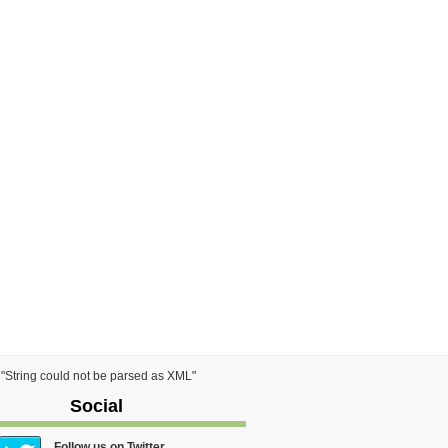
) "String could not be parsed as XML"
Social
Follow us on Twitter