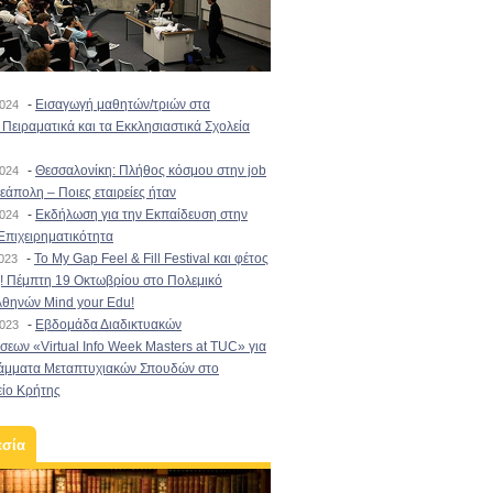
-
Εισαγωγή μαθητών/τριών στα
2024
Πειραματικά και τα Εκκλησιαστικά Σχολεία
-
Θεσσαλονίκη: Πλήθος κόσμου στην job
2024
εάπολη – Ποιες εταιρείες ήταν
-
Εκδήλωση για την Εκπαίδευση στην
2024
Επιχειρηματικότητα
-
To My Gap Feel & Fill Festival και φέτος
2023
! Πέμπτη 19 Οκτωβρίου στο Πολεμικό
Αθηνών Mind your Edu!
-
Εβδομάδα Διαδικτυακών
2023
εων «Virtual Info Week Masters at TUC» για
άμματα Μεταπτυχιακών Σπουδών στο
είο Κρήτης
εσία