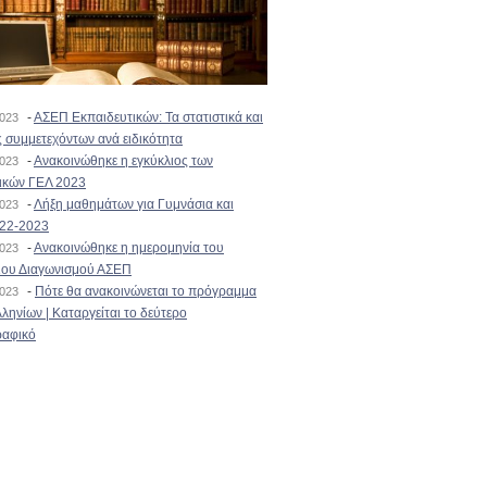
-
ΑΣΕΠ Εκπαιδευτικών: Τα στατιστικά και
2023
 συμμετεχόντων ανά ειδικότητα
-
Ανακοινώθηκε η εγκύκλιος των
2023
ικών ΓΕΛ 2023
-
Λήξη μαθημάτων για Γυμνάσια και
2023
022-2023
-
Ανακοινώθηκε η ημερομηνία του
2023
ιου Διαγωνισμού ΑΣΕΠ
-
Πότε θα ανακοινώνεται το πρόγραμμα
2023
ληνίων | Καταργείται το δεύτερο
αφικό