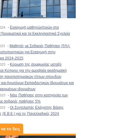
-
Εισαγωγή μαθητών/τριών στα
2024
Πειραματικά και τα Εκκλησιαστικά Σχολεία
-
Μαθητές με Σοβαρές Παθήσεις (5%):
2023
στοποιητικών για Εισαγωγή στην
μια 2024-2025
-
Κύρωση της συμφωνίας μεταξύ
2023
αι Κύπρου για την αμοιβαία ακαδημαϊκή
ση πανεπιστημιακών τίτλων σπουδών
και Ανωτέρων Εκπαιδευτικών Ιδρυμάτων και
κεκριμένων ιδρυμάτων
-
Νέες Παθήσεις στην κατηγορία των
2023
με σοβαρές παθήσεις 5%
-
Οι Συντελεστές Ελάχιστης Βάσης
2023
 (Ε.Β.Ε.) για τις Πανελλαδικές 2024
 να το δεις