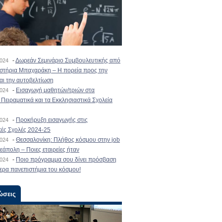
-
Δωρεάν Σεμινάριο Συμβουλευτικής από
2024
ιστήρια Μπαχαράκη – Η πορεία προς την
και την αυτοβελτίωση
-
Εισαγωγή μαθητών/τριών στα
2024
Πειραματικά και τα Εκκλησιαστικά Σχολεία
-
Προκήρυξη εισαγωγής στις
2024
κές Σχολές 2024-25
-
Θεσσαλονίκη: Πλήθος κόσμου στην job
2024
εάπολη – Ποιες εταιρείες ήταν
-
Ποιο πρόγραμμα σου δίνει πρόσβαση
2024
ερα πανεπιστήμια του κόσμου!
ώσεις