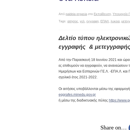
Από
paideia-ergasia
στο
Εκπαίδευση
,
Υπουργείο Π
Tags:
αιτησεις
,
γελ
,
εγγραφη
,
ΕΠΑΛ
,
λυκεια
,
μετεγ
Δελτίο τύπου ηλεκτρονικ
εγγραφής & μετεγγραφής 
Από την Παρασκευή 18 Ιουνίου 2021 και ώρα 1
ες επιθυμούν να εγγραφούν, να ανανεώσουν 
Ημερήσιων και Εσπερινών ΓΕ.Λ. -ΕΠΑ.Λ. και 
σχολικό έτος 2021-2022.
Οι αιτήσεις υποβάλλονται μέσω της εφαρμογή
eggrafes.minedu.gov.gr
ή μέσω της διαδικτυακής πύλης
https://www.go
Share on…