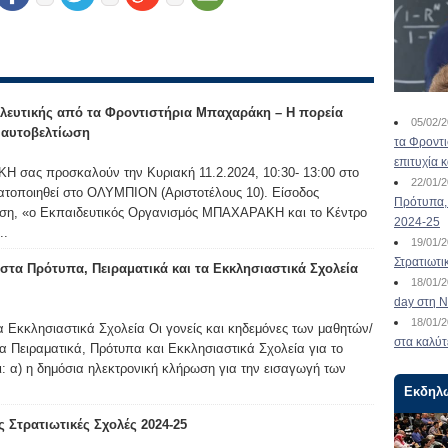
λευτικής από τα Φροντιστήρια Μπαχαράκη – Η πορεία
05/02/
ν αυτοβελτίωση
τα Φροντ
επιτυχία 
 σας προσκαλούν την Κυριακή 11.2.2024, 10:30- 13:00 στο
22/01/
ατοποιηθεί στο ΟΛΥΜΠΙΟΝ (Αριστοτέλους 10). Είσοδος
Πρότυπα, 
ωση, «ο Εκπαιδευτικός Οργανισμός ΜΠΑΧΑΡΑΚΗ και το Κέντρο
2024-25
..
19/01/
Στρατιωτι
τα Πρότυπα, Πειραματικά και τα Εκκλησιαστικά Σχολεία
18/01/
day στη Ν
18/01/
α Εκκλησιαστικά Σχολεία Οι γονείς και κηδεμόνες των μαθητών/
στα καλύτ
α Πειραματικά, Πρότυπα και Εκκλησιαστικά Σχολεία για το
ι: α) η δημόσια ηλεκτρονική κλήρωση για την εισαγωγή των
Εκδηλ
 Στρατιωτικές Σχολές 2024-25