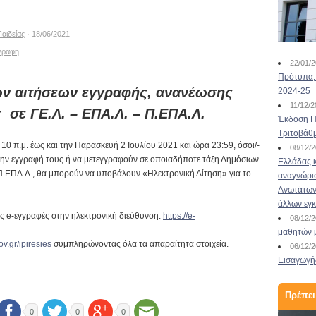
αιδείας
· 18/06/2021
γραφη
22/01/
Πρότυπα, 
ών αιτήσεων εγγραφής, ανανέωσης
2024-25
11/12/
σε ΓΕ.Λ. – ΕΠΑ.Λ. – Π.ΕΠΑ.Λ.
Έκδοση Πι
Τριτοβάθ
0 π.μ. έως και την Παρασκευή 2 Ιουλίου 2021 και ώρα 23:59, όσοι/-
08/12/
την εγγραφή τους ή να μετεγγραφούν σε οποιαδήποτε τάξη Δημόσιων
Ελλάδας κ
Π.ΕΠΑ.Λ., θα μπορούν να υποβάλουν «Ηλεκτρονική Αίτηση» για το
αναγνώρι
Ανωτάτων 
άλλων εγ
ς e-εγγραφές στην ηλεκτρονική διεύθυνση:
https://e-
08/12/
μαθητών 
v.gr/ipiresies
συμπληρώνοντας όλα τα απαραίτητα στοιχεία.
06/12/
Εισαγωγής
Πρέπει
0
0
0