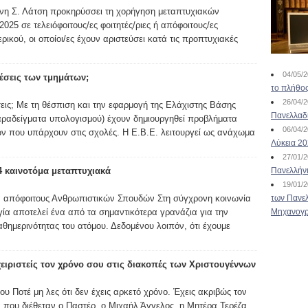
νη Σ. Λάτση προκηρύσσει τη χορήγηση μεταπτυχιακών
025 σε τελειόφοιτους/ες φοιτητές/ριες ή απόφοιτους/ες
ικού, οι οποίοι/ες έχουν αριστεύσει κατά τις προπτυχιακές
04/05/
 θέσεις των τμημάτων;
το πλήθος
26/04/
έσεις; Με τη θέσπιση και την εφαρμογή της Ελάχιστης Βάσης
Πανελλαδ
παραδείγματα υπολογισμού) έχουν δημιουργηθεί προβλήματα
06/04/
ν που υπάρχουν στις σχολές. Η Ε.Β.Ε. λειτουργεί ως ανάχωμα
Λύκεια 2
27/01/
4 καινοτόμα μεταπτυχιακά
Πανελλήν
19/01/
α απόφοιτους Ανθρωπιστικών Σπουδών Στη σύγχρονη κοινωνία
των Πανελ
γία αποτελεί ένα από τα σημαντικότερα γρανάζια για την
Μηχανογρ
θημερινότητας του ατόμου. Δεδομένου λοιπόν, ότι έχουμε
χειριστείς τον χρόνο σου στις διακοπές των Χριστουγέννων
υ Ποτέ μη λες ότι δεν έχεις αρκετό χρόνο. Έχεις ακριβώς τον
 που διέθεταν ο Παστέρ, ο Μιχαήλ Άγγελος, η Μητέρα Τερέζα,