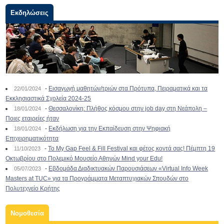
Εκδηλώσεις
-
Εισαγωγή μαθητών/τριών στα Πρότυπα, Πειραματικά και τα
22/01/2024
Εκκλησιαστικά Σχολεία 2024-25
-
Θεσσαλονίκη: Πλήθος κόσμου στην job day στη Νεάπολη –
18/01/2024
Ποιες εταιρείες ήταν
-
Εκδήλωση για την Εκπαίδευση στην Ψηφιακή
18/01/2024
Επιχειρηματικότητα
-
To My Gap Feel & Fill Festival και φέτος κοντά σας! Πέμπτη 19
11/10/2023
Οκτωβρίου στο Πολεμικό Μουσείο Αθηνών Mind your Edu!
-
Εβδομάδα Διαδικτυακών Παρουσιάσεων «Virtual Info Week
05/07/2023
Masters at TUC» για τα Προγράμματα Μεταπτυχιακών Σπουδών στο
Πολυτεχνείο Κρήτης
Νομοθεσία