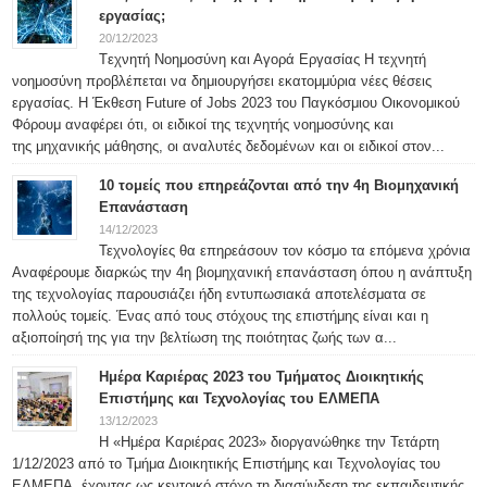
εργασίας;
20/12/2023
Tεχνητή Νοημοσύνη και Αγορά Εργασίας Η τεχνητή
νοημοσύνη προβλέπεται να δημιουργήσει εκατομμύρια νέες θέσεις
εργασίας. Η Έκθεση Future of Jobs 2023 του Παγκόσμιου Οικονομικού
Φόρουμ αναφέρει ότι, οι ειδικοί της τεχνητής νοημοσύνης και
της μηχανικής μάθησης, οι αναλυτές δεδομένων και οι ειδικοί στον...
10 τομείς που επηρεάζονται από την 4η Βιομηχανική
Επανάσταση
14/12/2023
Τεχνολογίες θα επηρεάσουν τον κόσμο τα επόμενα χρόνια
Αναφέρουμε διαρκώς την 4η βιομηχανική επανάσταση όπου η ανάπτυξη
της τεχνολογίας παρουσιάζει ήδη εντυπωσιακά αποτελέσματα σε
πολλούς τομείς. Ένας από τους στόχους της επιστήμης είναι και η
αξιοποίησή της για την βελτίωση της ποιότητας ζωής των α...
Ημέρα Καριέρας 2023 του Τμήματος Διοικητικής
Επιστήμης και Τεχνολογίας του ΕΛΜΕΠΑ
13/12/2023
Η «Ημέρα Καριέρας 2023» διοργανώθηκε την Τετάρτη
1/12/2023 από το Τμήμα Διοικητικής Επιστήμης και Τεχνολογίας του
ΕΛΜΕΠΑ, έχοντας ως κεντρικό στόχο τη διασύνδεση της εκπαιδευτικής