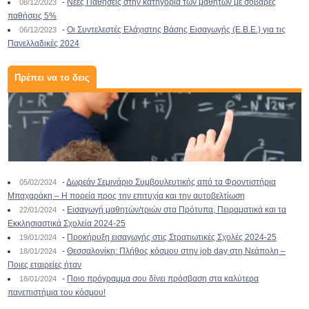
-
Νέες Παθήσεις στην κατηγορία των μαθητών με σοβαρές
08/12/2023
παθήσεις 5%
-
Οι Συντελεστές Ελάχιστης Βάσης Εισαγωγής (Ε.Β.Ε.) για τις
06/12/2023
Πανελλαδικές 2024
Πρέπει να το δεις
-
Δωρεάν Σεμινάριο Συμβουλευτικής από τα Φροντιστήρια
05/02/2024
Μπαχαράκη – Η πορεία προς την επιτυχία και την αυτοβελτίωση
-
Εισαγωγή μαθητών/τριών στα Πρότυπα, Πειραματικά και τα
22/01/2024
Εκκλησιαστικά Σχολεία 2024-25
-
Προκήρυξη εισαγωγής στις Στρατιωτικές Σχολές 2024-25
19/01/2024
-
Θεσσαλονίκη: Πλήθος κόσμου στην job day στη Νεάπολη –
18/01/2024
Ποιες εταιρείες ήταν
-
Ποιο πρόγραμμα σου δίνει πρόσβαση στα καλύτερα
18/01/2024
πανεπιστήμια του κόσμου!