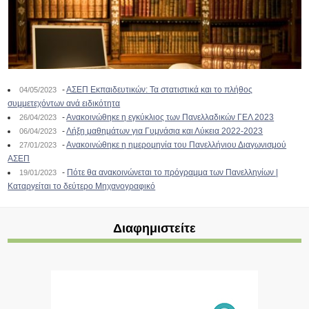
-
ΑΣΕΠ Εκπαιδευτικών: Τα στατιστικά και το πλήθος
04/05/2023
συμμετεχόντων ανά ειδικότητα
-
Ανακοινώθηκε η εγκύκλιος των Πανελλαδικών ΓΕΛ 2023
26/04/2023
-
Λήξη μαθημάτων για Γυμνάσια και Λύκεια 2022-2023
06/04/2023
-
Ανακοινώθηκε η ημερομηνία του Πανελλήνιου Διαγωνισμού
27/01/2023
ΑΣΕΠ
-
Πότε θα ανακοινώνεται το πρόγραμμα των Πανελληνίων |
19/01/2023
Καταργείται το δεύτερο Μηχανογραφικό
Διαφημιστείτε