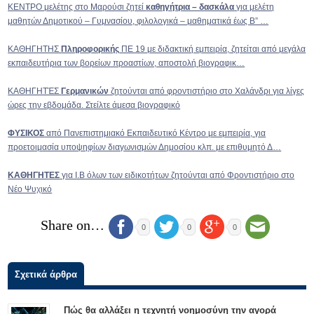
ΚΕΝΤΡΟ μελέτης στο Μαρούσι ζητεί
καθηγήτρια – δασκάλα
για μελέτη
μαθητών Δημοτικού – Γυμνασίου, φιλολογικά – μαθηματικά έως Β” …
ΚΑΘΗΓΗΤΗΣ
Πληροφορικής
ΠΕ 19 με διδακτική εμπειρία, ζητείται από μεγάλα
εκπαιδευτήρια των βορείων προαστίων, αποστολή βιογραφικ…
ΚΑΘΗΓΗΤΈΣ
Γερμανικών
ζητούνται από φροντιστήριο στο Χαλάνδρι για λίγες
ώρες την εβδομάδα. Στείλτε άμεσα βιογραφικό
ΦΥΣΙΚΟΣ
από Πανεπιστημιακό Εκπαιδευτικό Κέντρο με εμπειρία, για
προετοιμασία υποψηφίων διαγωνισμών Δημοσίου κλπ. με επιθυμητό Δ…
ΚΑΘΗΓΗΤΕΣ
για Ι.Β όλων των ειδικοτήτων ζητούνται από Φροντιστήριο στο
Νέο Ψυχικό
Share on…
0
0
0
Σχετικά άρθρα
Πώς θα αλλάξει η τεχνητή νοημοσύνη την αγορά