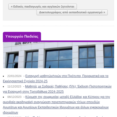
« Ειδικός παιδαγωγός και αγγλικών ζητούνται
Δακτυλογράφος από εκπαιδευτικό οργανισμό »
Υπουργείο Παιδείας
-
Εισαγωγή μαθητών/τριών στα Πρότυπα, Πειραματικά και τα
22/01/2024
Εκκλησιαστικά Σχολεία 2024-25
-
Μαθητές με Σοβαρές Παθήσεις (5%): Έκδοση Πιστοποιητικών
11/12/2023
για Εισαγωγή στην Τριτοβάθμια 2024-2025
-
Κύρωση της συμφωνίας μεταξύ Ελλάδας και Κύπρου για την
08/12/2023
αμοιβαία ακαδημαϊκή αναγνώριση πανεπιστημιακών τίτλων σπουδών
Ανωτάτων και Ανωτέρων Εκπαιδευτικών Ιδρυμάτων και άλλων εγκεκριμένων
ιδρυμάτων