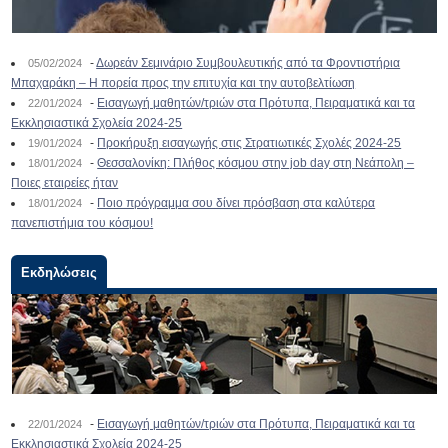
-
Δωρεάν Σεμινάριο Συμβουλευτικής από τα Φροντιστήρια
05/02/2024
Μπαχαράκη – Η πορεία προς την επιτυχία και την αυτοβελτίωση
-
Εισαγωγή μαθητών/τριών στα Πρότυπα, Πειραματικά και τα
22/01/2024
Εκκλησιαστικά Σχολεία 2024-25
-
Προκήρυξη εισαγωγής στις Στρατιωτικές Σχολές 2024-25
19/01/2024
-
Θεσσαλονίκη: Πλήθος κόσμου στην job day στη Νεάπολη –
18/01/2024
Ποιες εταιρείες ήταν
-
Ποιο πρόγραμμα σου δίνει πρόσβαση στα καλύτερα
18/01/2024
πανεπιστήμια του κόσμου!
Εκδηλώσεις
-
Εισαγωγή μαθητών/τριών στα Πρότυπα, Πειραματικά και τα
22/01/2024
Εκκλησιαστικά Σχολεία 2024-25