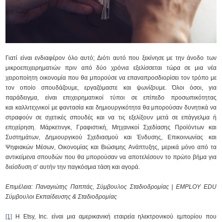
Γιατί είναι ενδιαφέρον όλο αυτό; Διότι αυτό που ξεκίνησε με την άνοδο των
μικροεπιχειρηματιών πριν από δύο χρόνια εξελίσσεται τώρα σε μια νέα
χειροποίητη οικονομία που θα μπορούσε να επαναπροσδιορίσει τον τρόπο με
τον οποίο σπουδάζουμε, εργαζόμαστε και ψωνίζουμε. Όλοι όσοι, για
παράδειγμα, είναι επιχειρηματικοί τύποι σε επίπεδο προσωπικότητας
και καλλιτεχνικοί με φαντασία και δημιουργικότητα θα μπορούσαν δυνητικά να
στραφούν σε σχετικές σπουδές και να τις εξελίξουν μετά σε επάγγελμα ή
επιχείρηση. Μάρκετινγκ, Γραφιστική, Μηχανικοί Σχεδίασης Προϊόντων και
Συστημάτων, Δημιουργικού Σχεδιασμού και Ένδυσης, Επικοινωνίας και
Ψηφιακών Μέσων, Οικονομίας και Βιώσιμης Ανάπτυξης, μερικά μόνο από τα
αντικείμενα σπουδών που θα μπορούσαν να αποτελέσουν το πρώτο βήμα για
διείσδυση σ’ αυτήν την παγκόσμια τάση και αγορά.
Επιμέλεια:
Παναγιώτης Παππάς, Σύμβουλος Σταδιοδρομίας | EMPLOY EDU
Σύμβουλοι Εκπαίδευσης & Σταδιοδρομίας
[1]
Η Etsy, Inc. είναι μια αμερικανική εταιρεία ηλεκτρονικού εμπορίου που