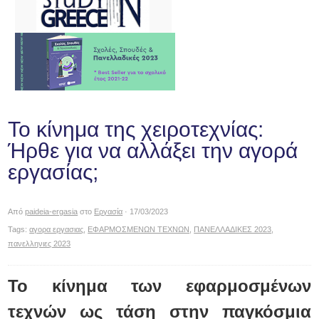
Το κίνημα της χειροτεχνίας:
Ήρθε για να αλλάξει την αγορά
εργασίας;
Από
paideia-ergasia
στο
Εργασία
· 17/03/2023
Tags:
αγορα εργασιας
,
ΕΦΑΡΜΟΣΜΕΝΩΝ ΤΕΧΝΩΝ
,
ΠΑΝΕΛΛΑΔΙΚΕΣ 2023
,
πανελληνιες 2023
Το κίνημα των εφαρμοσμένων
τεχνών ως τάση στην παγκόσμια