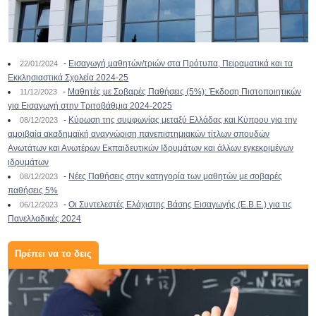
-
Εισαγωγή μαθητών/τριών στα Πρότυπα, Πειραματικά και τα
22/01/2024
Εκκλησιαστικά Σχολεία 2024-25
-
Μαθητές με Σοβαρές Παθήσεις (5%): Έκδοση Πιστοποιητικών
11/12/2023
για Εισαγωγή στην Τριτοβάθμια 2024-2025
-
Κύρωση της συμφωνίας μεταξύ Ελλάδας και Κύπρου για την
08/12/2023
αμοιβαία ακαδημαϊκή αναγνώριση πανεπιστημιακών τίτλων σπουδών
Ανωτάτων και Ανωτέρων Εκπαιδευτικών Ιδρυμάτων και άλλων εγκεκριμένων
ιδρυμάτων
-
Νέες Παθήσεις στην κατηγορία των μαθητών με σοβαρές
08/12/2023
παθήσεις 5%
-
Οι Συντελεστές Ελάχιστης Βάσης Εισαγωγής (Ε.Β.Ε.) για τις
06/12/2023
Πανελλαδικές 2024
Πρέπει να το δεις