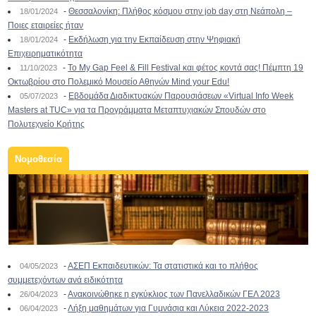
-
Θεσσαλονίκη: Πλήθος κόσμου στην job day στη Νεάπολη –
18/01/2024
Ποιες εταιρείες ήταν
-
Εκδήλωση για την Εκπαίδευση στην Ψηφιακή
18/01/2024
Επιχειρηματικότητα
-
To My Gap Feel & Fill Festival και φέτος κοντά σας! Πέμπτη 19
11/10/2023
Οκτωβρίου στο Πολεμικό Μουσείο Αθηνών Mind your Edu!
-
Εβδομάδα Διαδικτυακών Παρουσιάσεων «Virtual Info Week
05/07/2023
Masters at TUC» για τα Προγράμματα Μεταπτυχιακών Σπουδών στο
Πολυτεχνείο Κρήτης
Νομοθεσία
-
ΑΣΕΠ Εκπαιδευτικών: Τα στατιστικά και το πλήθος
04/05/2023
συμμετεχόντων ανά ειδικότητα
-
Ανακοινώθηκε η εγκύκλιος των Πανελλαδικών ΓΕΛ 2023
26/04/2023
-
Λήξη μαθημάτων για Γυμνάσια και Λύκεια 2022-2023
06/04/2023