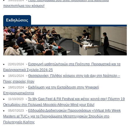
-
Ποιο πρόγραμμα σου δίνει πρόσβαση στα καλύτερα
18/01/2024
πανεπιστήμια του κόσμου!
Εκδηλώσεις
-
Εισαγωγή μαθητών/τριών στα Πρότυπα, Πειραματικά και τα
22/01/2024
Εκκλησιαστικά Σχολεία 2024-25
-
Θεσσαλονίκη: Πλήθος κόσμου στην job day στη Νεάπολη –
18/01/2024
Ποιες εταιρείες ήταν
-
Εκδήλωση για την Εκπαίδευση στην Ψηφιακή
18/01/2024
Επιχειρηματικότητα
-
To My Gap Feel & Fill Festival και φέτος κοντά σας! Πέμπτη 19
11/10/2023
Οκτωβρίου στο Πολεμικό Μουσείο Αθηνών Mind your Edu!
-
Εβδομάδα Διαδικτυακών Παρουσιάσεων «Virtual Info Week
05/07/2023
Masters at TUC» για τα Προγράμματα Μεταπτυχιακών Σπουδών στο
Πολυτεχνείο Κρήτης