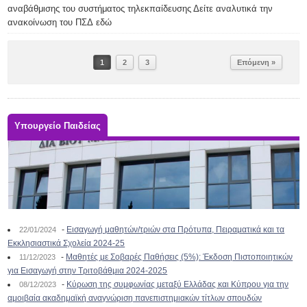
αναβάθμισης του συστήματος τηλεκπαίδευσης Δείτε αναλυτικά την
ανακοίνωση του ΠΣΔ εδώ
1
2
3
Επόμενη »
Υπουργείο Παιδείας
-
Εισαγωγή μαθητών/τριών στα Πρότυπα, Πειραματικά και τα
22/01/2024
Εκκλησιαστικά Σχολεία 2024-25
-
Μαθητές με Σοβαρές Παθήσεις (5%): Έκδοση Πιστοποιητικών
11/12/2023
για Εισαγωγή στην Τριτοβάθμια 2024-2025
-
Κύρωση της συμφωνίας μεταξύ Ελλάδας και Κύπρου για την
08/12/2023
αμοιβαία ακαδημαϊκή αναγνώριση πανεπιστημιακών τίτλων σπουδών