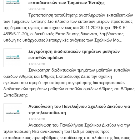
εκπαιδευτικών των Τμημάτων Ένταξης
20/11/2020
Τροποποίηση τοποθέτησης αναπληρωτών εκπαιδευτικών
των Τμημάτων Ένταξης Στο πλαίσιο των έκτακτων μέτρων προστασίας
της δημόσιας υγείας που ισχύουν έως και 30-11-2020 (σχετ. ΦΕΚ Β΄
4899/6-11-20), οι Διευθυντές Εκπαίδευσης δύνανται, λαμβάνοντας
υπόψη τις υπάρχουσες λειτουργικές ανάγκες των Σχολικών Μο...
Συγκρότηση διαδικτυακών τμημάτων μαθητών
ευπαθών ομάδων
17/11/2020
Συγκρότηση διαδικτυακών τμημάτων μαθητών ευπαθών
ομάδων Α/θμιας και Β/θμιας Εκπαίδευσης Δείτε την σχετική
εγκύκλιο που αφορά την απόφαση συγκρότησης διαπεριφερειακών
διαδικτυακών τμημάτων μαθητών ευπαθών ομάδων Α/θμιας και Β/θμιας
Εκπαίδευσης
Ανακοίνωση του Πανελλήνιου Σχολικού Δικτύου για
την τηλεκπαίδευση
17/11/2020
Ανακοίνωση του Πανελλήνιου Σχολικού Δικτύου για την
τηλεκπαίδευση Νέα ανακοίνωση του ΠΣΔ με οδηγίες προς
εκπαιδευτικούς πρωτοβάθμιας εκπαίδευσης στο πλαίσιο της διαρκούς