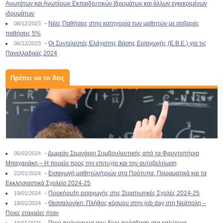
Ανωτάτων και Ανωτέρων Εκπαιδευτικών Ιδρυμάτων και άλλων εγκεκριμένων
ιδρυμάτων
-
Νέες Παθήσεις στην κατηγορία των μαθητών με σοβαρές
08/12/2023
παθήσεις 5%
-
Οι Συντελεστές Ελάχιστης Βάσης Εισαγωγής (Ε.Β.Ε.) για τις
06/12/2023
Πανελλαδικές 2024
Πρέπει να το δεις
-
Δωρεάν Σεμινάριο Συμβουλευτικής από τα Φροντιστήρια
05/02/2024
Μπαχαράκη – Η πορεία προς την επιτυχία και την αυτοβελτίωση
-
Εισαγωγή μαθητών/τριών στα Πρότυπα, Πειραματικά και τα
22/01/2024
Εκκλησιαστικά Σχολεία 2024-25
-
Προκήρυξη εισαγωγής στις Στρατιωτικές Σχολές 2024-25
19/01/2024
-
Θεσσαλονίκη: Πλήθος κόσμου στην job day στη Νεάπολη –
18/01/2024
Ποιες εταιρείες ήταν