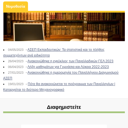
Νομοθεσία
-
ΑΣΕΠ Εκπαιδευτικών: Τα στατιστικά και το πλήθος
04/05/2023
συμμετεχόντων ανά ειδικότητα
-
Ανακοινώθηκε η εγκύκλιος των Πανελλαδικών ΓΕΛ 2023
26/04/2023
-
Λήξη μαθημάτων για Γυμνάσια και Λύκεια 2022-2023
06/04/2023
-
Ανακοινώθηκε η ημερομηνία του Πανελλήνιου Διαγωνισμού
27/01/2023
ΑΣΕΠ
-
Πότε θα ανακοινώνεται το πρόγραμμα των Πανελληνίων |
19/01/2023
Καταργείται το δεύτερο Μηχανογραφικό
Διαφημιστείτε