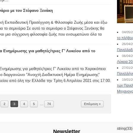
άριο με τον Στέφανο Ξενάκη
ή Εκπαιδευτική Προσέγγιση & Φιλοσοφία Ζωής μέσα και έξω
ια το σεμινάριο Σε αυτό το σεμινάριο ο Στέφανος Ξενάκης θα
04/05/
ναι μια σύγχρονη φιλοσοφία ζωής που ενσωματώνει όλα τα
το πλήθος
26/04/
Πανελλαδ
α Ενημέρωσης για μαθητές/τριες Γ’ Λυκείου από το
06/04/
Λύκεια 2
27/01/
Ενημέρωσης για μαθητές/τριες Γ’ Λυκείου από το Χαροκόπειο
Πανελλήν
ο διοργανώνει "Ανοιχτή Διαδικτυακή Ημέρα Ενημέρωσης"
19/01/
υκείου από όλη την Ελλάδα την Τρίτη 6 Απριλίου 2021 στις 17:00.
των Πανελ
Μηχανογρ
…
2
3
4
5
74
Επόμενη »
string(33
Newsletter