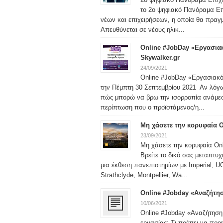
το 2ο ψηφιακό Πανόραμα Επι
νέων και επιχειρήσεων, η οποία θα πραγμ
Απευθύνεται σε νέους ηλικ...
Online #JobDay «Εργασιακ
Skywalker.gr
24/09/2021
Online #JobDay «Εργασιακό 
την Πέμπτη 30 Σεπτεμβρίου 2021 Αν λόγ
πώς μπορώ να βρω την ισορροπία ανάμεσ
περίπτωση που ο προϊστάμενος/η...
Μη χάσετε την κορυφαία 
23/09/2021
Μη χάσετε την κορυφαία On
Βρείτε το δικό σας μεταπτυ
μια έκθεση πανεπιστημίων με Imperial, U
Strathclyde, Montpellier, Wa...
Online #Jobday «Αναζήτησ
10/06/2021
Online #Jobday «Αναζήτηση 
εργασίας; Τι πρέπει να προ