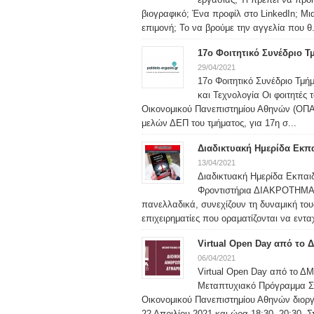
βιογραφικό; Ένα προφίλ στο LinkedIn; Μ
επιμονή; Το να βρούμε την αγγελία που θ.
17ο Φοιτητικό Συνέδριο 
29/04/2021
17ο Φοιτητικό Συνέδριο Τμήμ
και Τεχνολογία Οι φοιτητές 
Οικονομικού Πανεπιστημίου Αθηνών (ΟΠΑ)
μελών ΔΕΠ του τμήματος, για 17η σ...
Διαδικτυακή Ημερίδα Εκπα
13/04/2021
Διαδικτυακή Ημερίδα Εκπ
Φροντιστήρια ΔΙΑΚΡΟΤΗΜΑ
πανελλαδικά, συνεχίζουν τη δυναμική του
επιχειρηματίες που οραματίζονται να εντα
Virtual Open Day από το
06/04/2021
Virtual Open Day από το Δ
Μεταπτυχιακό Πρόγραμμα Σ
Οικονομικού Πανεπιστημίου Αθηνών διοργ
22 Απριλίου 2021 και ώρα 18:30 -20:30. Στ