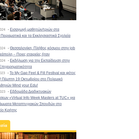
-
Εισαγωγή μαθητών/τριών στα
2024
Πειραματικά και τα Εκκλησιαστικά Σχολεία
-
Θεσσαλονίκη: Πλήθος κόσμου στην job
2024
εάπολη – Ποιες εταιρείες ήταν
-
Εκδήλωση για την Εκπαίδευση στην
2024
Επιχειρηματικότητα
-
To My Gap Feel & Fill Festival και φέτος
2023
! Πέμπτη 19 Οκτωβρίου στο Πολεμικό
Αθηνών Mind your Edu!
-
Εβδομάδα Διαδικτυακών
2023
εων «Virtual Info Week Masters at TUC» για
άμματα Μεταπτυχιακών Σπουδών στο
είο Κρήτης
εσία