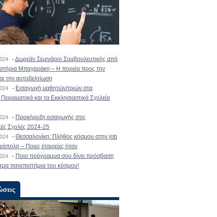
-
Δωρεάν Σεμινάριο Συμβουλευτικής από
2024
ιστήρια Μπαχαράκη – Η πορεία προς την
και την αυτοβελτίωση
-
Εισαγωγή μαθητών/τριών στα
2024
Πειραματικά και τα Εκκλησιαστικά Σχολεία
-
Προκήρυξη εισαγωγής στις
2024
κές Σχολές 2024-25
-
Θεσσαλονίκη: Πλήθος κόσμου στην job
2024
εάπολη – Ποιες εταιρείες ήταν
-
Ποιο πρόγραμμα σου δίνει πρόσβαση
2024
ερα πανεπιστήμια του κόσμου!
ώσεις