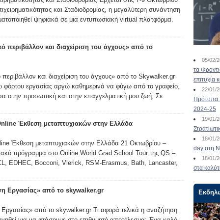
χειρηματικότητας και Σταδιοδρομίας, η μεγαλύτερη συνάντηση
ατοποιηθεί ψηφιακά σε μια εντυπωσιακή virtual πλατφόρμα.
ό περιβάλλον και διαχείριση του άγχους» από το
05/02/
τα Φροντ
περιβάλλον και διαχείριση του άγχους» από το Skywalker.gr
επιτυχία 
ω φόρτου εργασίας αργώ καθημερινά να φύγω από το γραφείο,
22/01/
α στην προσωπική και στην επαγγελματική μου ζωή; Σε
Πρότυπα, 
2024-25
19/01/
Online Έκθεση μεταπτυχιακών στην Ελλάδα
Στρατιωτι
18/01/
line Έκθεση μεταπτυχιακών στην Ελλάδα 21 Οκτωβρίου –
day στη Ν
χιακό πρόγραμμα στο Online World Grad School Tour της QS –
18/01/
CL, EDHEC, Bocconi, Vlerick, RSM-Erasmus, Bath, Lancaster,
στα καλύτ
η Εργασίας» από το skywalker.gr
Εκδηλ
Εργασίας» από το skywalker.gr Τι αφορά τελικά η αναζήτηση
ηγηθεί για να φτάσουμε στο επιθυμητό αποτέλεσμα; Ένα καλό