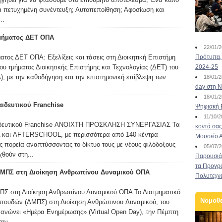
ια πετυχημένη συνέντευξη; Αυτοπεποίθηση; Αφοσίωση και
..
Τμήματος ΔΕΤ ΟΠΑ
22/01/
ατος ΔΕΤ ΟΠΑ: Εξελίξεις και τάσεις στη Διοικητική Επιστήμη
Πρότυπα, 
του τμήματος Διοικητικής Επιστήμης και Τεχνολογίας (ΔΕΤ) του
2024-25
, με την καθοδήγηση και την επιστημονική επίβλεψη των
18/01/
day στη Ν
18/01/
ιδευτικού Franchise
Ψηφιακή 
11/10/
αιδευτικού Franchise ΑΝΟΙΧΤΗ ΠΡΟΣΚΛΗΣΗ ΣΥΝΕΡΓΑΣΙΑΣ Τα
κοντά σας
 και AFTERSCHOOL, με περισσότερα από 140 κέντρα
Μουσείο 
ς πορεία αναπτύσσοντας το δίκτυο τους με νέους φιλόδοξους
05/07/
χθούν στη...
Παρουσιάσ
τα Προγρ
 ΔΜΠΣ στη Διοίκηση Ανθρωπίνου Δυναμικού ΟΠΑ
Πολυτεχν
ΜΠΣ στη Διοίκηση Ανθρωπίνου Δυναμικού ΟΠΑ Το Διατμηματικό
Νομοθ
πουδών (ΔΜΠΣ) στη Διοίκηση Ανθρώπινου Δυναμικού, του
ανώνει «Ημέρα Ενημέρωσης» (Virtual Open Day), την Πέμπτη
ην...