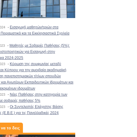
-
Εισαγωγή μαθητών/τριών στα
2024
Πειραματικά και τα Εκκλησιαστικά Σχολεία
-
Μαθητές με Σοβαρές Παθήσεις (5%):
2023
στοποιητικών για Εισαγωγή στην
μια 2024-2025
-
Κύρωση της συμφωνίας μεταξύ
2023
αι Κύπρου για την αμοιβαία ακαδημαϊκή
ση πανεπιστημιακών τίτλων σπουδών
και Ανωτέρων Εκπαιδευτικών Ιδρυμάτων και
κεκριμένων ιδρυμάτων
-
Νέες Παθήσεις στην κατηγορία των
2023
με σοβαρές παθήσεις 5%
-
Οι Συντελεστές Ελάχιστης Βάσης
2023
 (Ε.Β.Ε.) για τις Πανελλαδικές 2024
 να το δεις