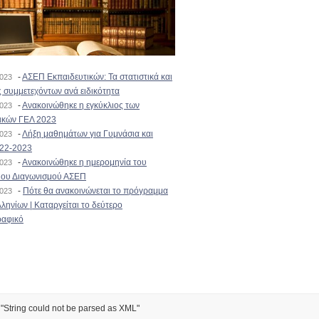
-
ΑΣΕΠ Εκπαιδευτικών: Τα στατιστικά και
2023
 συμμετεχόντων ανά ειδικότητα
-
Ανακοινώθηκε η εγκύκλιος των
2023
ικών ΓΕΛ 2023
-
Λήξη μαθημάτων για Γυμνάσια και
2023
022-2023
-
Ανακοινώθηκε η ημερομηνία του
2023
ιου Διαγωνισμού ΑΣΕΠ
-
Πότε θα ανακοινώνεται το πρόγραμμα
2023
ληνίων | Καταργείται το δεύτερο
αφικό
) "String could not be parsed as XML"