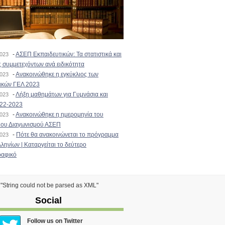
-
ΑΣΕΠ Εκπαιδευτικών: Τα στατιστικά και
2023
 συμμετεχόντων ανά ειδικότητα
-
Ανακοινώθηκε η εγκύκλιος των
2023
ικών ΓΕΛ 2023
-
Λήξη μαθημάτων για Γυμνάσια και
2023
022-2023
-
Ανακοινώθηκε η ημερομηνία του
2023
ιου Διαγωνισμού ΑΣΕΠ
-
Πότε θα ανακοινώνεται το πρόγραμμα
2023
ληνίων | Καταργείται το δεύτερο
αφικό
) "String could not be parsed as XML"
Social
Follow us on Twitter