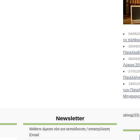
04/05/
το πλήθος
26/04/
Πανελλαδ
06/04/
Λύκεια 2
27/01/
Πανελλήν
19/01/
των Πανελ
Μηχανογρ
string(33
Newsletter
Μάθετε άμεσα νέα για εκπαίδευση / απασχόληση
Email