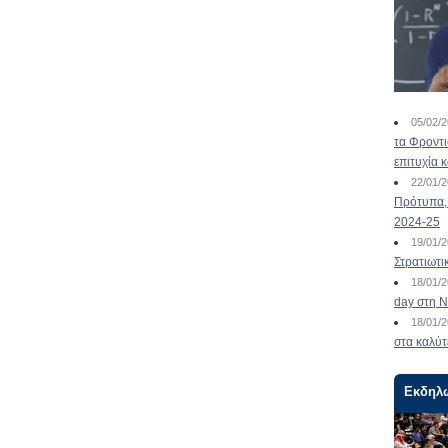
05/02/
τα Φροντ
επιτυχία 
22/01/
Πρότυπα, 
2024-25
19/01/
Στρατιωτι
18/01/
day στη Ν
18/01/
στα καλύτ
Εκδηλ