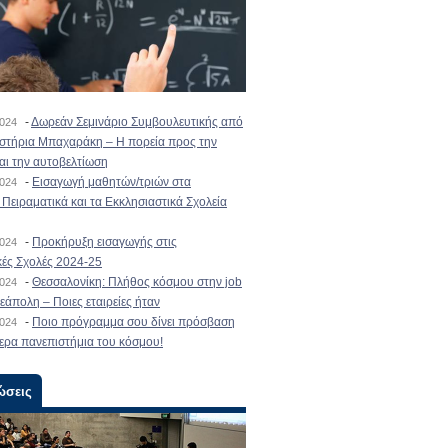
-
Δωρεάν Σεμινάριο Συμβουλευτικής από
2024
ιστήρια Μπαχαράκη – Η πορεία προς την
και την αυτοβελτίωση
-
Εισαγωγή μαθητών/τριών στα
2024
Πειραματικά και τα Εκκλησιαστικά Σχολεία
-
Προκήρυξη εισαγωγής στις
2024
κές Σχολές 2024-25
-
Θεσσαλονίκη: Πλήθος κόσμου στην job
2024
εάπολη – Ποιες εταιρείες ήταν
-
Ποιο πρόγραμμα σου δίνει πρόσβαση
2024
ερα πανεπιστήμια του κόσμου!
ώσεις