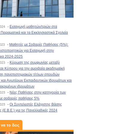
-
Εισαγωγή μαθητών/τριών στα
2024
Πειραματικά και τα Εκκλησιαστικά Σχολεία
-
Μαθητές με Σοβαρές Παθήσεις (5%):
2023
στοποιητικών για Εισαγωγή στην
μια 2024-2025
-
Κύρωση της συμφωνίας μεταξύ
2023
αι Κύπρου για την αμοιβαία ακαδημαϊκή
ση πανεπιστημιακών τίτλων σπουδών
και Ανωτέρων Εκπαιδευτικών Ιδρυμάτων και
κεκριμένων ιδρυμάτων
-
Νέες Παθήσεις στην κατηγορία των
2023
με σοβαρές παθήσεις 5%
-
Οι Συντελεστές Ελάχιστης Βάσης
2023
 (Ε.Β.Ε.) για τις Πανελλαδικές 2024
 να το δεις