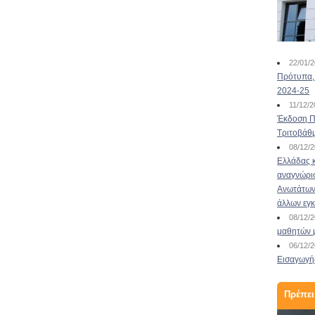
Elevator Pitch – Για να
φτάσεις στην κορυφή
22/01/
πάρε τ...
Πρότυπα, 
2024-25
13/05/2021
11/12/
Για να φτάσεις στην κορυφή πάρε το σωστό
Έκδοση Πι
ασανσέρ – Create and Master your Elevator
Τριτοβάθ
Pitch Και εκεί που βρίσκεσαι τυχαία ή όχι τόσο
08/12/
τυχαία, μπροστά σε έναν άνθρωπο που μπορεί
Ελλάδας κ
να σου δώσει την ευκαιρία να πετύχεις ένα
αναγνώρι
σημαντικό επαγγελματικό στόχο, όπως για
Ανωτάτων 
παράδειγμα μία συνέντευξη για εργασία, μία
άλλων εγ
θέση πρακτικής άσκη...
Διαβάστε περισσότερα
08/12/
μαθητών 
06/12/
Εισαγωγής
Πρέπει