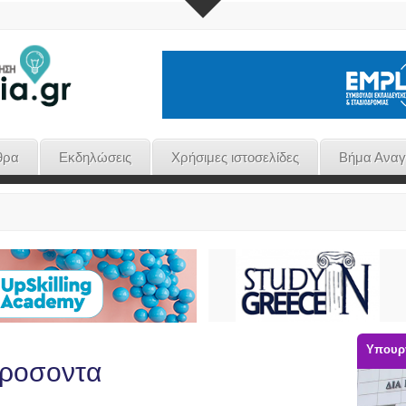
θρα
Εκδηλώσεις
Χρήσιμες ιστοσελίδες
Βήμα Ανα
Υπουργ
προσοντα