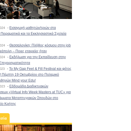
-
Εισαγωγή μαθητών/τριών στα
2024
Πειραματικά και τα Εκκλησιαστικά Σχολεία
-
Θεσσαλονίκη: Πλήθος κόσμου στην job
2024
εάπολη – Ποιες εταιρείες ήταν
-
Εκδήλωση για την Εκπαίδευση στην
2024
Επιχειρηματικότητα
-
To My Gap Feel & Fill Festival και φέτος
2023
! Πέμπτη 19 Οκτωβρίου στο Πολεμικό
Αθηνών Mind your Edu!
-
Εβδομάδα Διαδικτυακών
2023
εων «Virtual Info Week Masters at TUC» για
άμματα Μεταπτυχιακών Σπουδών στο
είο Κρήτης
εσία