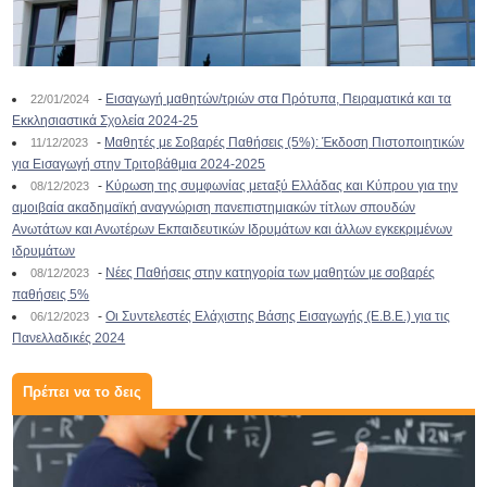
-
Εισαγωγή μαθητών/τριών στα Πρότυπα, Πειραματικά και τα
22/01/2024
Εκκλησιαστικά Σχολεία 2024-25
-
Μαθητές με Σοβαρές Παθήσεις (5%): Έκδοση Πιστοποιητικών
11/12/2023
για Εισαγωγή στην Τριτοβάθμια 2024-2025
-
Κύρωση της συμφωνίας μεταξύ Ελλάδας και Κύπρου για την
08/12/2023
αμοιβαία ακαδημαϊκή αναγνώριση πανεπιστημιακών τίτλων σπουδών
Ανωτάτων και Ανωτέρων Εκπαιδευτικών Ιδρυμάτων και άλλων εγκεκριμένων
ιδρυμάτων
-
Νέες Παθήσεις στην κατηγορία των μαθητών με σοβαρές
08/12/2023
παθήσεις 5%
-
Οι Συντελεστές Ελάχιστης Βάσης Εισαγωγής (Ε.Β.Ε.) για τις
06/12/2023
Πανελλαδικές 2024
Πρέπει να το δεις