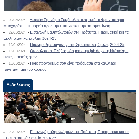
-
Δωρεάν Σεμινάριο Συμβουλευτικής από τα Φροντιστήρια
05/02/2024
Μπαχαράκη – Η πορεία προς την επιτυχία και την αυτοβελτίωση
-
Εισαγωγή μαθητών/τριών στα Πρότυπα, Πειραματικά και τα
22/01/2024
Εκκλησιαστικά Σχολεία 2024-25
-
Προκήρυξη εισαγωγής στις Στρατιωτικές Σχολές 2024-25
19/01/2024
-
Θεσσαλονίκη: Πλήθος κόσμου στην job day στη Νεάπολη –
18/01/2024
Ποιες εταιρείες ήταν
-
Ποιο πρόγραμμα σου δίνει πρόσβαση στα καλύτερα
18/01/2024
πανεπιστήμια του κόσμου!
Εκδηλώσεις
-
Εισαγωγή μαθητών/τριών στα Πρότυπα, Πειραματικά και τα
22/01/2024
Εκκλησιαστικά Σχολεία 2024-25