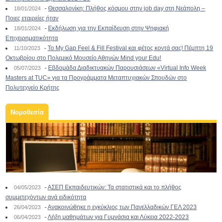
-
Θεσσαλονίκη: Πλήθος κόσμου στην job day στη Νεάπολη –
18/01/2024
Ποιες εταιρείες ήταν
-
Εκδήλωση για την Εκπαίδευση στην Ψηφιακή
18/01/2024
Επιχειρηματικότητα
-
To My Gap Feel & Fill Festival και φέτος κοντά σας! Πέμπτη 19
11/10/2023
Οκτωβρίου στο Πολεμικό Μουσείο Αθηνών Mind your Edu!
-
Εβδομάδα Διαδικτυακών Παρουσιάσεων «Virtual Info Week
05/07/2023
Masters at TUC» για τα Προγράμματα Μεταπτυχιακών Σπουδών στο
Πολυτεχνείο Κρήτης
Νομοθεσία
-
ΑΣΕΠ Εκπαιδευτικών: Τα στατιστικά και το πλήθος
04/05/2023
συμμετεχόντων ανά ειδικότητα
-
Ανακοινώθηκε η εγκύκλιος των Πανελλαδικών ΓΕΛ 2023
26/04/2023
-
Λήξη μαθημάτων για Γυμνάσια και Λύκεια 2022-2023
06/04/2023