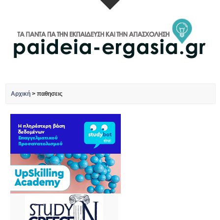
Αρχική
>
παθησεις