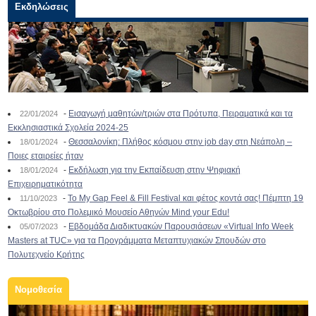
Εκδηλώσεις
-
Εισαγωγή μαθητών/τριών στα Πρότυπα, Πειραματικά και τα
22/01/2024
Εκκλησιαστικά Σχολεία 2024-25
-
Θεσσαλονίκη: Πλήθος κόσμου στην job day στη Νεάπολη –
18/01/2024
Ποιες εταιρείες ήταν
-
Εκδήλωση για την Εκπαίδευση στην Ψηφιακή
18/01/2024
Επιχειρηματικότητα
-
To My Gap Feel & Fill Festival και φέτος κοντά σας! Πέμπτη 19
11/10/2023
Οκτωβρίου στο Πολεμικό Μουσείο Αθηνών Mind your Edu!
-
Εβδομάδα Διαδικτυακών Παρουσιάσεων «Virtual Info Week
05/07/2023
Masters at TUC» για τα Προγράμματα Μεταπτυχιακών Σπουδών στο
Πολυτεχνείο Κρήτης
Νομοθεσία