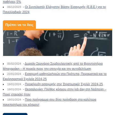
παθήσεις 5%
-
Οι Συντελεστές Ελάχιστης Βάσης Εισαγωγής (Ε.Β.Ε.) για τις
06/12/2023
Πανελλαδικές 2024
Πρέπει να το δεις
-
Δωρεάν Σεμινάριο Συμβουλευτικής από τα Φροντιστήρια
05/02/2024
Μπαχαράκη – Η πορεία προς την επιτυχία και την αυτοβελτίωση
-
Εισαγωγή μαθητών/τριών στα Πρότυπα, Πειραματικά και τα
22/01/2024
Εκκλησιαστικά Σχολεία 2024-25
-
Προκήρυξη εισαγωγής στις Στρατιωτικές Σχολές 2024-25
19/01/2024
-
Θεσσαλονίκη: Πλήθος κόσμου στην job day στη Νεάπολη –
18/01/2024
Ποιες εταιρείες ήταν
-
Ποιο πρόγραμμα σου δίνει πρόσβαση στα καλύτερα
18/01/2024
πανεπιστήμια του κόσμου!