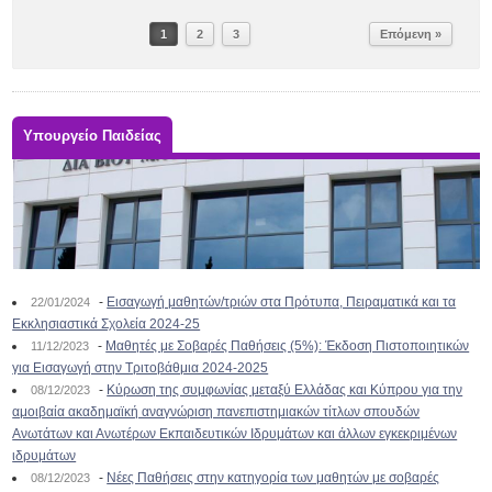
1
2
3
Επόμενη »
Υπουργείο Παιδείας
-
Εισαγωγή μαθητών/τριών στα Πρότυπα, Πειραματικά και τα
22/01/2024
Εκκλησιαστικά Σχολεία 2024-25
-
Μαθητές με Σοβαρές Παθήσεις (5%): Έκδοση Πιστοποιητικών
11/12/2023
για Εισαγωγή στην Τριτοβάθμια 2024-2025
-
Κύρωση της συμφωνίας μεταξύ Ελλάδας και Κύπρου για την
08/12/2023
αμοιβαία ακαδημαϊκή αναγνώριση πανεπιστημιακών τίτλων σπουδών
Ανωτάτων και Ανωτέρων Εκπαιδευτικών Ιδρυμάτων και άλλων εγκεκριμένων
ιδρυμάτων
-
Νέες Παθήσεις στην κατηγορία των μαθητών με σοβαρές
08/12/2023