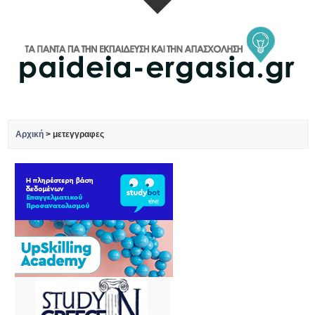
Αρχική
>
μετεγγραφες