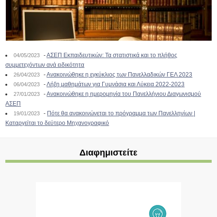
-
ΑΣΕΠ Εκπαιδευτικών: Τα στατιστικά και το πλήθος
04/05/2023
συμμετεχόντων ανά ειδικότητα
-
Ανακοινώθηκε η εγκύκλιος των Πανελλαδικών ΓΕΛ 2023
26/04/2023
-
Λήξη μαθημάτων για Γυμνάσια και Λύκεια 2022-2023
06/04/2023
-
Ανακοινώθηκε η ημερομηνία του Πανελλήνιου Διαγωνισμού
27/01/2023
ΑΣΕΠ
-
Πότε θα ανακοινώνεται το πρόγραμμα των Πανελληνίων |
19/01/2023
Καταργείται το δεύτερο Μηχανογραφικό
Διαφημιστείτε