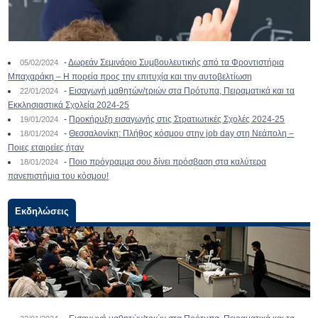
-
Δωρεάν Σεμινάριο Συμβουλευτικής από τα Φροντιστήρια
05/02/2024
Μπαχαράκη – Η πορεία προς την επιτυχία και την αυτοβελτίωση
-
Εισαγωγή μαθητών/τριών στα Πρότυπα, Πειραματικά και τα
22/01/2024
Εκκλησιαστικά Σχολεία 2024-25
-
Προκήρυξη εισαγωγής στις Στρατιωτικές Σχολές 2024-25
19/01/2024
-
Θεσσαλονίκη: Πλήθος κόσμου στην job day στη Νεάπολη –
18/01/2024
Ποιες εταιρείες ήταν
-
Ποιο πρόγραμμα σου δίνει πρόσβαση στα καλύτερα
18/01/2024
πανεπιστήμια του κόσμου!
Εκδηλώσεις