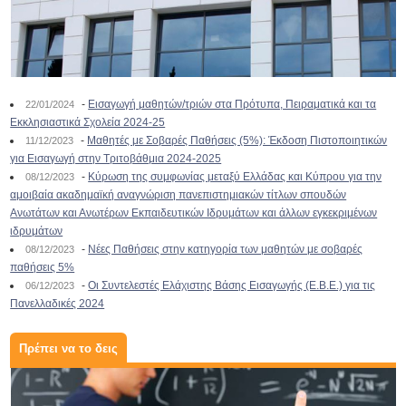
-
Εισαγωγή μαθητών/τριών στα Πρότυπα, Πειραματικά και τα
22/01/2024
Εκκλησιαστικά Σχολεία 2024-25
-
Μαθητές με Σοβαρές Παθήσεις (5%): Έκδοση Πιστοποιητικών
11/12/2023
για Εισαγωγή στην Τριτοβάθμια 2024-2025
-
Κύρωση της συμφωνίας μεταξύ Ελλάδας και Κύπρου για την
08/12/2023
αμοιβαία ακαδημαϊκή αναγνώριση πανεπιστημιακών τίτλων σπουδών
Ανωτάτων και Ανωτέρων Εκπαιδευτικών Ιδρυμάτων και άλλων εγκεκριμένων
ιδρυμάτων
-
Νέες Παθήσεις στην κατηγορία των μαθητών με σοβαρές
08/12/2023
παθήσεις 5%
-
Οι Συντελεστές Ελάχιστης Βάσης Εισαγωγής (Ε.Β.Ε.) για τις
06/12/2023
Πανελλαδικές 2024
Πρέπει να το δεις