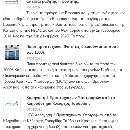
αν είσαι μαθητής ή φοιτητής;
25/01/2021
Τι είναι το πρόγραμμα Erasmus και γιατί σε ενδιαφέρει αν
είσαι μαθητής ή φοιτητής; Το Erasmus+ είναι το πρόγραμμα της
Ευρωπαϊκής Επιτροπής που καλύπτει τους τομείς της Εκπαίδευσης, της
Κατάρτισης, της Νεολαίας και του Αθλητισμού από την 1η Ιανουαρίου
2014 έως και την 31η Δεκεμβρίου 2020. Το πρόγ...
Ποιοι προπτυχιακοί Φοιτητές δικαιούνται το ποσό
των 1000€
13/01/2021
Ποιοι προπτυχιακοί Φοιτητές δικαιούνται το ποσό των
1000€ Καθορίστηκαν με κοινή απόφαση των υπουργείων Παιδείας και
Οικονομικών οι προϋποθέσεις και η διαδικασία χορήγησης από το
Ίδρυμα Κρατικών Υποτροφιών (Ι.Κ.Υ.) των ετήσιων «Βραβείων
Αριστείας» από το ακαδημαϊκό έτος 2019-2020, ...
Χορήγηση 2 Προπτυχιακών Υποτροφιών από το
Κληροδότημα Κλέαρχος Τσουρίδης
08/01/2021
ΙΚΥ: Χορήγηση 2 Προπτυχιακών Υποτροφιών από το
Κληροδότημα Κλέαρχος Τσουρίδης Το Ίδρυμα Κρατικών Υποτροφιών
προκηρύσσει τη χορήγηση δύο (2) υποτροφιών για προπτυχιακές