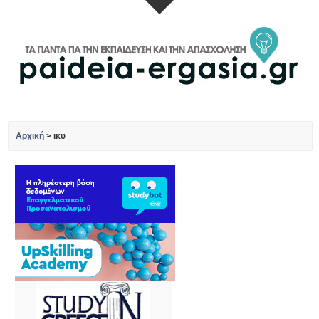
Αρχική
>
ικυ