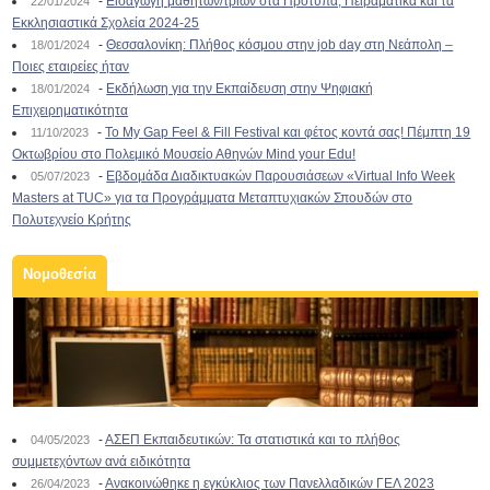
-
Εισαγωγή μαθητών/τριών στα Πρότυπα, Πειραματικά και τα
22/01/2024
Εκκλησιαστικά Σχολεία 2024-25
-
Θεσσαλονίκη: Πλήθος κόσμου στην job day στη Νεάπολη –
18/01/2024
Ποιες εταιρείες ήταν
-
Εκδήλωση για την Εκπαίδευση στην Ψηφιακή
18/01/2024
Επιχειρηματικότητα
-
To My Gap Feel & Fill Festival και φέτος κοντά σας! Πέμπτη 19
11/10/2023
Οκτωβρίου στο Πολεμικό Μουσείο Αθηνών Mind your Edu!
-
Εβδομάδα Διαδικτυακών Παρουσιάσεων «Virtual Info Week
05/07/2023
Masters at TUC» για τα Προγράμματα Μεταπτυχιακών Σπουδών στο
Πολυτεχνείο Κρήτης
Νομοθεσία
-
ΑΣΕΠ Εκπαιδευτικών: Τα στατιστικά και το πλήθος
04/05/2023
συμμετεχόντων ανά ειδικότητα
-
Ανακοινώθηκε η εγκύκλιος των Πανελλαδικών ΓΕΛ 2023
26/04/2023