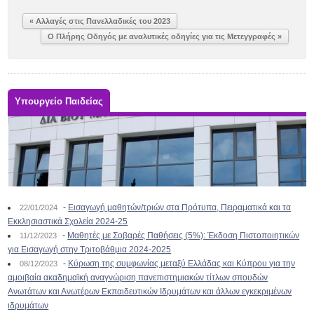
« Αλλαγές στις Πανελλαδικές του 2023
Ο Πλήρης Οδηγός με αναλυτικές οδηγίες για τις Μετεγγραφές »
Υπουργείο Παιδείας
-
Εισαγωγή μαθητών/τριών στα Πρότυπα, Πειραματικά και τα
22/01/2024
Εκκλησιαστικά Σχολεία 2024-25
-
Μαθητές με Σοβαρές Παθήσεις (5%): Έκδοση Πιστοποιητικών
11/12/2023
για Εισαγωγή στην Τριτοβάθμια 2024-2025
-
Κύρωση της συμφωνίας μεταξύ Ελλάδας και Κύπρου για την
08/12/2023
αμοιβαία ακαδημαϊκή αναγνώριση πανεπιστημιακών τίτλων σπουδών
Ανωτάτων και Ανωτέρων Εκπαιδευτικών Ιδρυμάτων και άλλων εγκεκριμένων
ιδρυμάτων