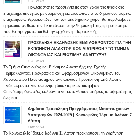
18/01/2024
Πολυδιάστατες προσεγγίσεις στον χώρο της ψηφιακής
επιχειρηματικότητας με συμμετοχή εκπροσώπων από δημόσιους φορείς,
επιχειρήσεις, θερμοκοιτίδες, και τον ακαδημαϊκό χώρο, θα περιλαμβάνει
η ημερίδα με θέμα την Εκπαίδευση στην Ψηφιακή Επιχειρηματικότητα,
που θα πραγματοποιηθεί την ερχόμενη Παρασκευή, ...
ΠΡΟΣΚΛΗΣΗ ΕΚΔΗΛΩΣΗΣ ΕΝΔΙΑΦΕΡΟΝΤΟΣ ΓΙΑ ΤΗΝ
ΕΚΠΟΝΗΣΗ ΔΙΔΑΚΤΟΡΙΚΩΝ ΔΙΑΤΡΙΒΩΝ ΣΤΟ ΤΜΗΜΑ
ΟΙΚΟΝΟΜΙΑΣ ΚΑΙ ΒΙΩΣΙΜΗΣ ΑΝΑΠΤΥΞΗΣ
15/01/2024
Το Τμήμα Οικονομίας και Βιώσιμης Ανάπτυξης της Σχολής
Περιβάλλοντος, Γεωγραφίας και Εφαρμοσμένων Οικονομικών του
Χαροκοπείου Πανεπιστημίου ανακοίνωσε Πρόσκληση Εκδήλωσης
Ενδιαφέροντος για εκπόνηση διδακτορικών διατριβών.
Οι ενδιαφερόμενοι/ες καλούνται να καταθέσουν αιτήσεις υποψηφιότητας
έως και ...
Δημόσια Πρόσκληση Προγράμματος Μεταπτυχιακών
Υποτροφιών 2024-2025 | Κοινωφελές Ίδρυμα Ιωάννη Σ.
Λάτση
11/01/2024
Το Κοινωφελές Ίδρυμα Ιωάννη Σ. Λάτση προκηρύσσει τη χορήγηση