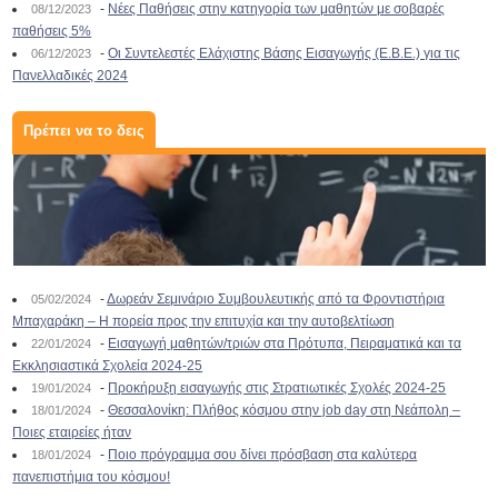
-
Νέες Παθήσεις στην κατηγορία των μαθητών με σοβαρές
08/12/2023
παθήσεις 5%
-
Οι Συντελεστές Ελάχιστης Βάσης Εισαγωγής (Ε.Β.Ε.) για τις
06/12/2023
Πανελλαδικές 2024
Πρέπει να το δεις
-
Δωρεάν Σεμινάριο Συμβουλευτικής από τα Φροντιστήρια
05/02/2024
Μπαχαράκη – Η πορεία προς την επιτυχία και την αυτοβελτίωση
-
Εισαγωγή μαθητών/τριών στα Πρότυπα, Πειραματικά και τα
22/01/2024
Εκκλησιαστικά Σχολεία 2024-25
-
Προκήρυξη εισαγωγής στις Στρατιωτικές Σχολές 2024-25
19/01/2024
-
Θεσσαλονίκη: Πλήθος κόσμου στην job day στη Νεάπολη –
18/01/2024
Ποιες εταιρείες ήταν
-
Ποιο πρόγραμμα σου δίνει πρόσβαση στα καλύτερα
18/01/2024
πανεπιστήμια του κόσμου!