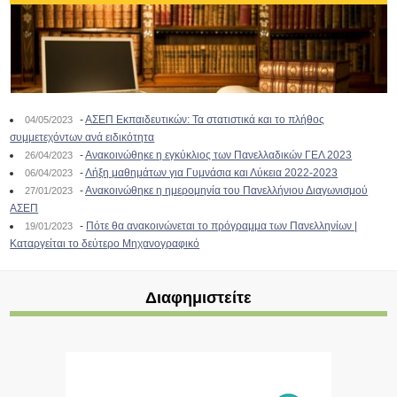
-
ΑΣΕΠ Εκπαιδευτικών: Τα στατιστικά και το πλήθος
04/05/2023
συμμετεχόντων ανά ειδικότητα
-
Ανακοινώθηκε η εγκύκλιος των Πανελλαδικών ΓΕΛ 2023
26/04/2023
-
Λήξη μαθημάτων για Γυμνάσια και Λύκεια 2022-2023
06/04/2023
-
Ανακοινώθηκε η ημερομηνία του Πανελλήνιου Διαγωνισμού
27/01/2023
ΑΣΕΠ
-
Πότε θα ανακοινώνεται το πρόγραμμα των Πανελληνίων |
19/01/2023
Καταργείται το δεύτερο Μηχανογραφικό
Διαφημιστείτε