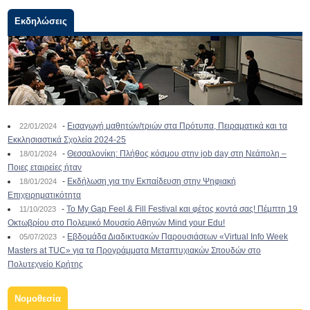
Εκδηλώσεις
-
Εισαγωγή μαθητών/τριών στα Πρότυπα, Πειραματικά και τα
22/01/2024
Εκκλησιαστικά Σχολεία 2024-25
-
Θεσσαλονίκη: Πλήθος κόσμου στην job day στη Νεάπολη –
18/01/2024
Ποιες εταιρείες ήταν
-
Εκδήλωση για την Εκπαίδευση στην Ψηφιακή
18/01/2024
Επιχειρηματικότητα
-
To My Gap Feel & Fill Festival και φέτος κοντά σας! Πέμπτη 19
11/10/2023
Οκτωβρίου στο Πολεμικό Μουσείο Αθηνών Mind your Edu!
-
Εβδομάδα Διαδικτυακών Παρουσιάσεων «Virtual Info Week
05/07/2023
Masters at TUC» για τα Προγράμματα Μεταπτυχιακών Σπουδών στο
Πολυτεχνείο Κρήτης
Νομοθεσία