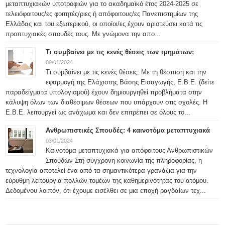
μεταπτυχιακών υποτροφιών για το ακαδημαϊκό έτος 2024-2025 σε
τελειόφοιτους/ες φοιτητές/ριες ή απόφοιτους/ες Πανεπιστημίων της
Ελλάδας και του εξωτερικού, οι οποίοι/ες έχουν αριστεύσει κατά τις
προπτυχιακές σπουδές τους. Με γνώμονα την απο...
Τι συμβαίνει με τις κενές θέσεις των τμημάτων;
09/01/2024
Τι συμβαίνει με τις κενές θέσεις; Με τη θέσπιση και την
εφαρμογή της Ελάχιστης Βάσης Εισαγωγής, Ε.Β.Ε. (δείτε
παραδείγματα υπολογισμού) έχουν δημιουργηθεί προβλήματα στην
κάλυψη όλων των διαθέσιμων θέσεων που υπάρχουν στις σχολές. Η
Ε.Β.Ε. λειτουργεί ως ανάχωμα και δεν επιτρέπει σε όλους το...
Ανθρωπιστικές Σπουδές: 4 καινοτόμα μεταπτυχιακά
03/01/2024
Καινοτόμα μεταπτυχιακά για απόφοιτους Ανθρωπιστικών
Σπουδών Στη σύγχρονη κοινωνία της πληροφορίας, η
τεχνολογία αποτελεί ένα από τα σημαντικότερα γρανάζια για την
εύρυθμη λειτουργία πολλών τομέων της καθημερινότητας του ατόμου.
Δεδομένου λοιπόν, ότι έχουμε εισέλθει σε μια εποχή ραγδαίων τεχ...