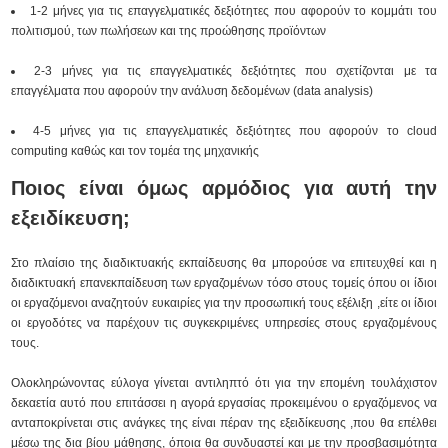
1-2 μήνες για τις επαγγελματικές δεξιότητες που αφορούν το κομμάτι του
πολιτισμού, των πωλήσεων και της προώθησης προϊόντων
2-3 μήνες για τις επαγγελματικές δεξιότητες που σχετίζονται με τα
επαγγέλματα που αφορούν την ανάλυση δεδομένων (data analysis)
4-5 μήνες για τις επαγγελματικές δεξιότητες που αφορούν το cloud
computing καθώς και τον τομέα της μηχανικής
Ποιος είναι όμως αρμόδιος για αυτή την
εξειδίκευση;
Στο πλαίσιο της διαδικτυακής εκπαίδευσης θα μπορούσε να επιτευχθεί και η
διαδικτυακή επανεκπαίδευση των εργαζομένων τόσο στους τομείς όπου οι ίδιοι
οι εργαζόμενοι αναζητούν ευκαιρίες για την προσωπική τους εξέλιξη ,είτε οι ίδιοι
οι εργοδότες να παρέχουν τις συγκεκριμένες υπηρεσίες στους εργαζομένους
τους.
Ολοκληρώνοντας εύλογα γίνεται αντιληπτό ότι για την επομένη τουλάχιστον
δεκαετία αυτό που επιτάσσει η αγορά εργασίας προκειμένου ο εργαζόμενος να
ανταποκρίνεται στις ανάγκες της είναι πέραν της εξειδίκευσης ,που θα επέλθει
μέσω της δια βίου μάθησης, όποια θα συνδυαστεί και με την προσβασιμότητα