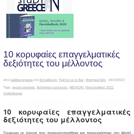
10 κορυφαίες επαγγελματικές
δεξιότητες του μέλλοντος
Από
paideia-ergasia
στο
Εκπαίδευση
,
Πρέπει να το δεις
,
Φοιτητικά Νέα
· 04/10/2022
Tags:
αγορα εργασιας
,
δεξιοτητεσ μελλοντος
,
ΜΕΛΛΟΝ
,
Πανελλαδικές 2022
,
σταδιοδρομια
10 κορυφαίες επαγγελματικές
δεξιότητες του μέλλοντος
Σύμφωνα με έρευνα που πραγματοποιήθηκε και παρουσιάστηκε στο World