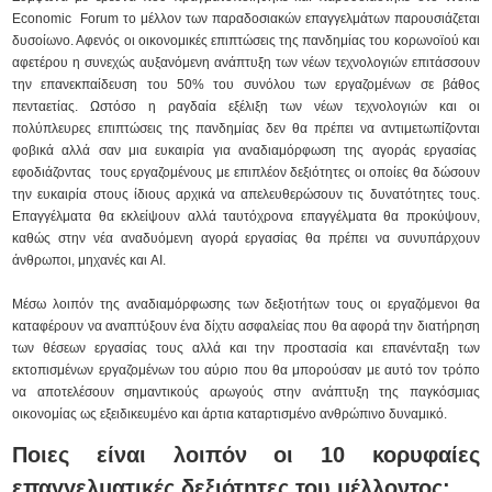
Economic Forum το μέλλον των παραδοσιακών επαγγελμάτων παρουσιάζεται
δυσοίωνο. Αφενός οι οικονομικές επιπτώσεις της πανδημίας του κορωνοϊού και
αφετέρου η συνεχώς αυξανόμενη ανάπτυξη των νέων τεχνολογιών επιτάσσουν
την επανεκπαίδευση του 50% του συνόλου των εργαζομένων σε βάθος
πενταετίας. Ωστόσο η ραγδαία εξέλιξη των νέων τεχνολογιών και οι
πολύπλευρες επιπτώσεις της πανδημίας δεν θα πρέπει να αντιμετωπίζονται
φοβικά αλλά σαν μια ευκαιρία για αναδιαμόρφωση της αγοράς εργασίας
εφοδιάζοντας τους εργαζομένους με επιπλέον δεξιότητες οι οποίες θα δώσουν
την ευκαιρία στους ίδιους αρχικά να απελευθερώσουν τις δυνατότητες τους.
Επαγγέλματα θα εκλείψουν αλλά ταυτόχρονα επαγγέλματα θα προκύψουν,
καθώς στην νέα αναδυόμενη αγορά εργασίας θα πρέπει να συνυπάρχουν
άνθρωποι, μηχανές και AI.
Μέσω λοιπόν της αναδιαμόρφωσης των δεξιοτήτων τους οι εργαζόμενοι θα
καταφέρουν να αναπτύξουν ένα δίχτυ ασφαλείας που θα αφορά την διατήρηση
των θέσεων εργασίας τους αλλά και την προστασία και επανένταξη των
εκτοπισμένων εργαζομένων του αύριο που θα μπορούσαν με αυτό τον τρόπο
να αποτελέσουν σημαντικούς αρωγούς στην ανάπτυξη της παγκόσμιας
οικονομίας ως εξειδικευμένο και άρτια καταρτισμένο ανθρώπινο δυναμικό.
Ποιες είναι λοιπόν οι 10 κορυφαίες
επαγγελματικές δεξιότητες του μέλλοντος;