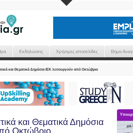
θρα
Εκδηλώσεις
Χρήσιμες ιστοσελίδες
Βήμα Ανα
τικά και Θεματικά Δημόσια ΙΕΚ λειτουργούν από Οκτώβριο
Υπουργ
τικά και Θεματικά Δημόσια
από Οκτώβριο