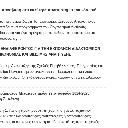
ι πρόσβαση στα καλύτερα πανεπιστήμια του κόσμου!
νατότητες ξεκλειδώνει Το πρόγραμμα Διεθνούς Απολυτηρίου
κπαιδευτικά προγράμματα του Οργανισμού Διεθνούς
Πρόκειται για ένα πρόγραμμα σπουδών, στο οποίο όλα τα
ώσσες: αγ...
ΕΝΔΙΑΦΕΡΟΝΤΟΣ ΓΙΑ ΤΗΝ ΕΚΠΟΝΗΣΗ ΔΙΔΑΚΤΟΡΙΚΩΝ
ΙΚΟΝΟΜΙΑΣ ΚΑΙ ΒΙΩΣΙΜΗΣ ΑΝΑΠΤΥΞΗΣ
ώσιμης Ανάπτυξης της Σχολής Περιβάλλοντος, Γεωγραφίας και
πείου Πανεπιστημίου ανακοίνωσε Πρόσκληση Εκδήλωσης
ν διατριβών. Οι ενδιαφερόμενοι/ες καλούνται να καταθέσουν
ράμματος Μεταπτυχιακών Υποτροφιών 2024-2025 |
η Σ. Λάτση
νη Σ. Λάτση προκηρύσσει τη χορήγηση μεταπτυχιακών
025 σε τελειόφοιτους/ες φοιτητές/ριες ή απόφοιτους/ες
ικού, οι οποίοι/ες έχουν αριστεύσει κατά τις προπτυχιακές