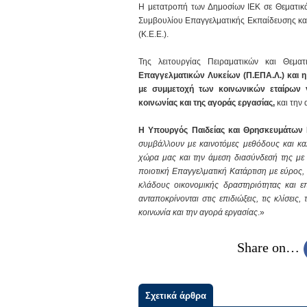
Η μετατροπή των Δημοσίων ΙΕΚ σε Θεματικά 
Συμβουλίου Επαγγελματικής Εκπαίδευσης και 
(Κ.Ε.Ε.).
Της λειτουργίας Πειραματικών και Θεμ
Επαγγελματικών Λυκείων (Π.ΕΠΑ.Λ.) και η
με συμμετοχή των κοινωνικών εταίρων 
κοινωνίας και της αγοράς εργασίας,
και την
Η Υπουργός Παιδείας και Θρησκευμάτων
συμβάλλουν με καινοτόμες μεθόδους και κα
χώρα μας και την άμεση διασύνδεσή της με 
ποιοτική Επαγγελματική Κατάρτιση με εύρος, 
κλάδους οικονομικής δραστηριότητας και ε
ανταποκρίνονται στις επιδιώξεις, τις κλίσεις
κοινωνία και την αγορά εργασίας
.»
Share on…
Σχετικά άρθρα