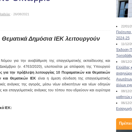
αιδείας
· 26/08/2021
22/01/
Πρότυπα, 
ι Θεματικά Δημόσια ΙΕΚ λειτουργούν
2024-25
11/12/
Έκδοση Πι
Τριτοβάθ
Νόμου για την αναβάθμιση της επαγγελματικής εκπαίδευσης και
08/12/
Δεκέμβριο (ν. 4763/2020), υλοποιείται με απόφαση της Υπουργού
Ελλάδας κ
ς για την πρόβλεψη λειτουργίας 10 Πειραματικών και Θεματικών
αναγνώρι
ν και Θεματικών ΙΕΚ
είναι η άμεση σύνδεση της επαγγελματικής
Ανωτάτων 
τικές ανάγκες της αγοράς, μέσω νέων ειδικοτήτων και νέων οδηγών
άλλων εγ
ς και επαγγελματικές ανάγκες του τόπου που εδρεύουν και ευρύτερα
08/12/
μαθητών 
06/12/
κά ΙΕΚ:
Εισαγωγής
Πρέπει