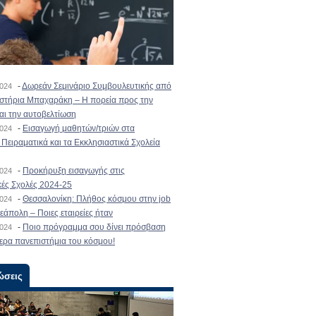
-
Δωρεάν Σεμινάριο Συμβουλευτικής από
2024
ιστήρια Μπαχαράκη – Η πορεία προς την
και την αυτοβελτίωση
-
Εισαγωγή μαθητών/τριών στα
2024
Πειραματικά και τα Εκκλησιαστικά Σχολεία
-
Προκήρυξη εισαγωγής στις
2024
κές Σχολές 2024-25
-
Θεσσαλονίκη: Πλήθος κόσμου στην job
2024
εάπολη – Ποιες εταιρείες ήταν
-
Ποιο πρόγραμμα σου δίνει πρόσβαση
2024
ερα πανεπιστήμια του κόσμου!
ώσεις