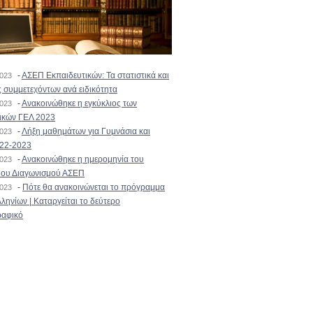
-
ΑΣΕΠ Εκπαιδευτικών: Τα στατιστικά και
2023
 συμμετεχόντων ανά ειδικότητα
-
Ανακοινώθηκε η εγκύκλιος των
2023
ικών ΓΕΛ 2023
-
Λήξη μαθημάτων για Γυμνάσια και
2023
022-2023
-
Ανακοινώθηκε η ημερομηνία του
2023
ιου Διαγωνισμού ΑΣΕΠ
-
Πότε θα ανακοινώνεται το πρόγραμμα
2023
ληνίων | Καταργείται το δεύτερο
αφικό