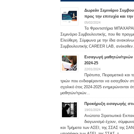
Δωρεάν Σεμινάριο Συμβου
προς την επιτυχία και τη
05/02/2024
Τα Φροντιστήρια ΜΠΑΧΑΡΑΚΗ
Σεμινάριο Συμβουλευτικής, που θα πραγμ
Ελεύθερη. Σύμφωνα με την ίδια ανακοίν
Συμβουλευτικής CAREER LAB, ανέκαθεν.
Εισαγωγή μαθητών/τριών σ
2024-25
22/01/2024
Πρότυπα, Πειραματικά και τ
τριών που ενδιαφέρονται να εισαχθούν στ
σχολικό έτος 2024-2025 ενημερώνονται ότ
μαθητών/τριών...
Προκήρυξη εισαγωγής στις
19/01/2024
Ανώτατα Στρατιωτικά Εκπαιδ
διαγωνισμό έχουν, σύμφωνα μ
και Τμήματα των ΑΣΕΙ, της ΣΣΑΣ της ΣΑΝ 
υποψήφιοι των ΑΣΕΙ, της ΣΣΑΣ, τ...