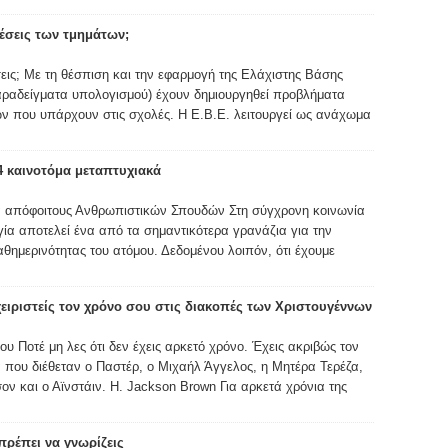
 θέσεις των τμημάτων;
έσεις; Με τη θέσπιση και την εφαρμογή της Ελάχιστης Βάσης
παραδείγματα υπολογισμού) έχουν δημιουργηθεί προβλήματα
ν που υπάρχουν στις σχολές. Η Ε.Β.Ε. λειτουργεί ως ανάχωμα
4 καινοτόμα μεταπτυχιακά
α απόφοιτους Ανθρωπιστικών Σπουδών Στη σύγχρονη κοινωνία
γία αποτελεί ένα από τα σημαντικότερα γρανάζια για την
θημερινότητας του ατόμου. Δεδομένου λοιπόν, ότι έχουμε
χειριστείς τον χρόνο σου στις διακοπές των Χριστουγέννων
υ Ποτέ μη λες ότι δεν έχεις αρκετό χρόνο. Έχεις ακριβώς τον
 που διέθεταν ο Παστέρ, ο Μιχαήλ Άγγελος, η Μητέρα Τερέζα,
ον και ο Αϊνστάιν. H. Jackson Brown Για αρκετά χρόνια της
ρέπει να γνωρίζεις