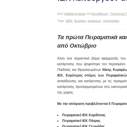
Από
paideia-ergasia
στο
Εκπαίδευση
,
Υπουργείο Π
Tags:
ΔΙΕΚ
,
θεματικα
,
κεραμεως
,
πειραματικα
Τα πρώτα Πειραματικά κα
από Οκτώβριο
Άλλο ένα σημαντικό βήμα εφαρμογής του 
κατάρτισης που ψηφίστηκε τον περασμένο 
Παιδείας και Θρησκευμάτων
Νίκης Κεραμέω
ΙΕΚ. Ευρύτερος στόχος των Πειραματικώ
εκπαίδευσης και κατάρτισης με τις πραγμα
κατάρτισης προσαρμοσμένων στις οικονομικέ
της χώρας.
Με την απόφαση προβλέπονται 5 Πειραματι
Πειραματικό ΙΕΚ Καρδίτσας
Πειραματικό ΙΕΚ Πάτρας
Πειραματικό ΙΕΚ Γλυφάδας