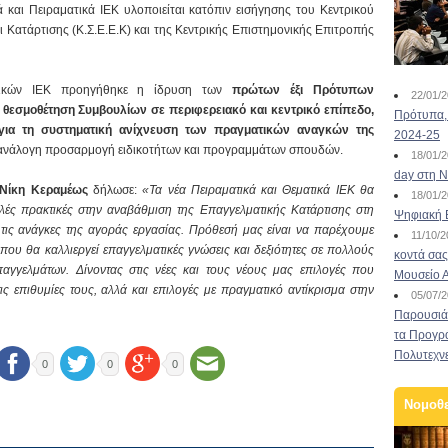
και Πειραματικά ΙΕΚ υλοποιείται κατόπιν εισήγησης του Κεντρικού
Κατάρτισης (Κ.Σ.Ε.Ε.Κ) και της Κεντρικής Επιστημονικής Επιτροπής
ατικών ΙΕΚ προηγήθηκε η ίδρυση των
πρώτων έξι Πρότυπων
22/01/
 θεσμοθέτηση Συμβουλίων σε περιφερειακό και κεντρικό επίπεδο,
Πρότυπα, 
για τη συστηματική ανίχνευση των πραγματικών αναγκών της
2024-25
 ανάλογη προσαρμογή ειδικοτήτων και προγραμμάτων σπουδών.
18/01/
day στη Ν
 Νίκη Κεραμέως
δήλωσε:
«Τα νέα Πειραματικά και Θεματικά ΙΕΚ θα
18/01/
λές πρακτικές στην αναβάθμιση της Επαγγελματικής Κατάρτισης στη
Ψηφιακή 
τις ανάγκες της αγοράς εργασίας. Πρόθεσή μας είναι να παρέχουμε
11/10/
που θα καλλιεργεί επαγγελματικές γνώσεις και δεξιότητες σε πολλούς
κοντά σας
παγγελμάτων. Δίνοντας στις νέες και τους νέους μας επιλογές που
Μουσείο 
, τις επιθυμίες τους, αλλά και επιλογές με πραγματικό αντίκρισμα στην
05/07/
Παρουσιάσ
τα Προγρ
Πολυτεχν
0
0
0
Νομοθ