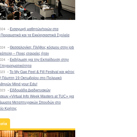
-
Εισαγωγή μαθητών/τριών στα
2024
Πειραματικά και τα Εκκλησιαστικά Σχολεία
-
Θεσσαλονίκη: Πλήθος κόσμου στην job
2024
εάπολη – Ποιες εταιρείες ήταν
-
Εκδήλωση για την Εκπαίδευση στην
2024
Επιχειρηματικότητα
-
To My Gap Feel & Fill Festival και φέτος
2023
! Πέμπτη 19 Οκτωβρίου στο Πολεμικό
Αθηνών Mind your Edu!
-
Εβδομάδα Διαδικτυακών
2023
εων «Virtual Info Week Masters at TUC» για
άμματα Μεταπτυχιακών Σπουδών στο
είο Κρήτης
εσία