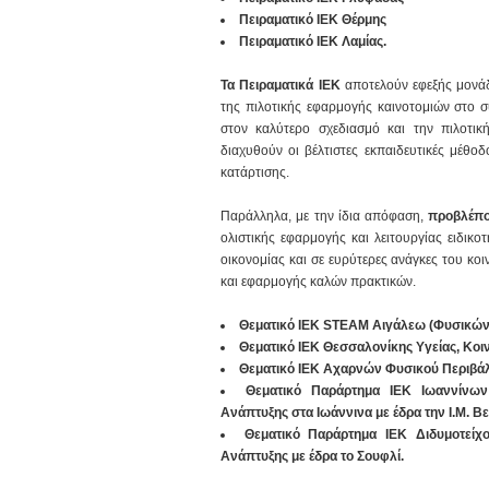
Πειραματικό ΙΕΚ Θέρμης
Πειραματικό ΙΕΚ Λαμίας.
Τα Πειραματικά ΙΕΚ
αποτελούν εφεξής μονάδ
της πιλοτικής εφαρμογής καινοτομιών στο 
στον καλύτερο σχεδιασμό και την πιλοτι
διαχυθούν οι βέλτιστες εκπαιδευτικές μέθοδ
κατάρτισης.
Παράλληλα, με την ίδια απόφαση,
προβλέπο
ολιστικής εφαρμογής και λειτουργίας ειδικο
οικονομίας και σε ευρύτερες ανάγκες του κο
και εφαρμογής καλών πρακτικών.
Θεματικό ΙΕΚ STEAM Αιγάλεω (Φυσικών 
Θεματικό ΙΕΚ Θεσσαλονίκης Υγείας, Κοι
Θεματικό ΙΕΚ Αχαρνών Φυσικού Περιβάλ
Θεματικό Παράρτημα ΙΕΚ Ιωαννίνων
Ανάπτυξης στα Ιωάννινα με έδρα την Ι.Μ. Β
Θεματικό Παράρτημα ΙΕΚ Διδυμοτείχ
Ανάπτυξης με έδρα το Σουφλί.