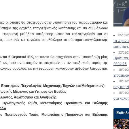
ες οι οποίες θα στοχεύουν στην υποστήριξη του πειραματισμού και
σύστημα της αρχικής επαγγελματικής κατάρτισης και θα συμβάλλουν
κή εφαρμογή μεθόδων κατάρτισης, ώστε να καλλιεργηθούν και να
05/02/
οι, πρακτικές και εργαλεία σε ολόκληρο το σύστημα επαγγελματικής
τα Φροντ
επιτυχία 
22/01/
νται 5 Θεματικά ΙΕΚ,
τα οποία θα στοχεύουν στην υποστήριξη μίας
Πρότυπα, 
τήτων, που αντιστοιχούν σε στοχευμένους αναπτυξιακούς τομείς της
2024-25
ινωνικού συνόλου, με την εφαρμογή καινοτόμων μεθόδων λειτουργίας
19/01/
Στρατιωτι
18/01/
Επιστημών, Τεχνολογίας, Μηχανικής, Τεχνών και Μαθηματικών)
day στη Ν
νωνικής Μέριμνας και Υπηρεσιών Ευεξίας
18/01/
λοντος, Αθλητισμού και Αναψυχής
στα καλύτ
 Πρωτογενούς Τομέα, Μεταποίησης Προϊόντων και Βιώσιμης
ελλά
Εκδηλ
ου Πρωτογενούς Τομέα, Μεταποίησης Προϊόντων και Βιώσιμης