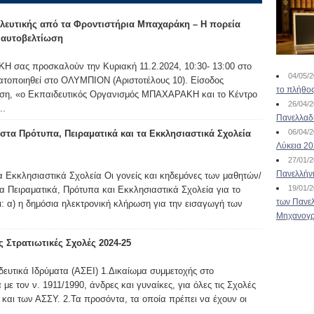
λευτικής από τα Φροντιστήρια Μπαχαράκη – Η πορεία
ν αυτοβελτίωση
 σας προσκαλούν την Κυριακή 11.2.2024, 10:30- 13:00 στο
04/05/
ατοποιηθεί στο ΟΛΥΜΠΙΟΝ (Αριστοτέλους 10). Είσοδος
το πλήθος
ωση, «ο Εκπαιδευτικός Οργανισμός ΜΠΑΧΑΡΑΚΗ και το Κέντρο
26/04/
..
Πανελλαδ
06/04/
τα Πρότυπα, Πειραματικά και τα Εκκλησιαστικά Σχολεία
Λύκεια 2
27/01/
Πανελλήν
α Εκκλησιαστικά Σχολεία Οι γονείς και κηδεμόνες των μαθητών/
19/01/
α Πειραματικά, Πρότυπα και Εκκλησιαστικά Σχολεία για το
των Πανελ
ι: α) η δημόσια ηλεκτρονική κλήρωση για την εισαγωγή των
Μηχανογρ
 Στρατιωτικές Σχολές 2024-25
ευτικά Ιδρύματα (ΑΣΕΙ) 1.Δικαίωμα συμμετοχής στο
ε τον ν. 1911/1990, άνδρες και γυναίκες, για όλες τις Σχολές
και των ΑΣΣΥ. 2.Τα προσόντα, τα οποία πρέπει να έχουν οι