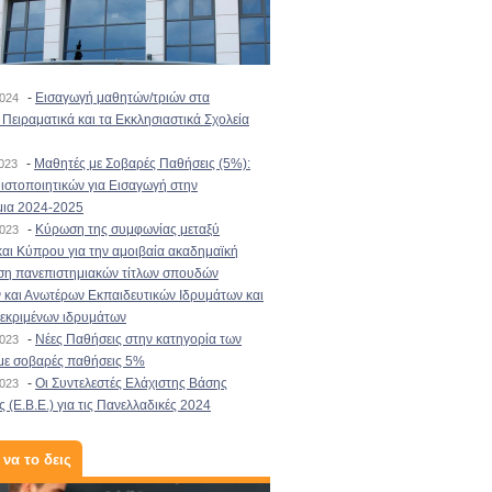
-
Εισαγωγή μαθητών/τριών στα
2024
Πειραματικά και τα Εκκλησιαστικά Σχολεία
-
Μαθητές με Σοβαρές Παθήσεις (5%):
2023
στοποιητικών για Εισαγωγή στην
μια 2024-2025
-
Κύρωση της συμφωνίας μεταξύ
2023
αι Κύπρου για την αμοιβαία ακαδημαϊκή
ση πανεπιστημιακών τίτλων σπουδών
και Ανωτέρων Εκπαιδευτικών Ιδρυμάτων και
κεκριμένων ιδρυμάτων
-
Νέες Παθήσεις στην κατηγορία των
2023
με σοβαρές παθήσεις 5%
-
Οι Συντελεστές Ελάχιστης Βάσης
2023
 (Ε.Β.Ε.) για τις Πανελλαδικές 2024
 να το δεις