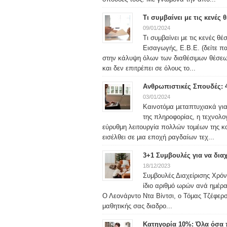
Τι συμβαίνει με τις κενές
09/01/2024
Τι συμβαίνει με τις κενές θ
Εισαγωγής, Ε.Β.Ε. (δείτε 
στην κάλυψη όλων των διαθέσιμων θέσεω
και δεν επιτρέπει σε όλους το...
Ανθρωπιστικές Σπουδές: 
03/01/2024
Καινοτόμα μεταπτυχιακά γι
της πληροφορίας, η τεχνολο
εύρυθμη λειτουργία πολλών τομέων της κα
εισέλθει σε μια εποχή ραγδαίων τεχ...
3+1 Συμβουλές για να δια
18/12/2023
Συμβουλές Διαχείρισης Χρόνο
ίδιο αριθμό ωρών ανά ημέρα
Ο Λεονάρντο Ντα Βίντσι, ο Τόμας Τζέφερσ
μαθητικής σας διαδρο...
Κατηγορία 10%: Όλα όσα π