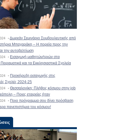
-
Δωρεάν Σεμινάριο Συμβουλευτικής από
2024
ιστήρια Μπαχαράκη – Η πορεία προς την
και την αυτοβελτίωση
-
Εισαγωγή μαθητών/τριών στα
2024
Πειραματικά και τα Εκκλησιαστικά Σχολεία
-
Προκήρυξη εισαγωγής στις
2024
κές Σχολές 2024-25
-
Θεσσαλονίκη: Πλήθος κόσμου στην job
2024
εάπολη – Ποιες εταιρείες ήταν
-
Ποιο πρόγραμμα σου δίνει πρόσβαση
2024
ερα πανεπιστήμια του κόσμου!
ώσεις