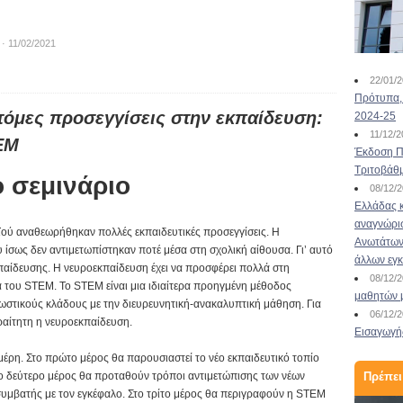
· 11/02/2021
22/01/
Πρότυπα, 
τόμες προσεγγίσεις στην εκπαίδευση:
2024-25
11/12/
EM
Έκδοση Πι
Τριτοβάθ
ο σεμινάριο
08/12/
Ελλάδας κ
αναγνώρι
ϊού αναθεωρήθηκαν πολλές εκπαιδευτικές προσεγγίσεις. Η
Ανωτάτων 
σως δεν αντιμετωπίστηκαν ποτέ μέσα στη σχολική αίθουσα. Γι’ αυτό
άλλων εγ
αίδευσης. Η νευροεκπαίδευση έχει να προσφέρει πολλά στη
08/12/
α του STEM. Το STEM είναι μια ιδιαίτερα προηγμένη μέθοδος
μαθητών 
ωστικούς κλάδους με την διευρευνητική-ανακαλυπτική μάθηση. Για
06/12/
ραίτητη η νευροεκπαίδευση.
Εισαγωγής
μέρη. Στο πρώτο μέρος θα παρουσιαστεί το νέο εκπαιδευτικό τοπίο
ο δεύτερο μέρος θα προταθούν τρόποι αντιμετώπισης των νέων
Πρέπει
υμβατής με τον εγκέφαλο. Στο τρίτο μέρος θα περιγραφούν η STEM