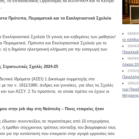
ωση, «ο Εκπαιδευτικός Οργανισμός ΜΠΑΧΑΡΑΚΗ και το Κέντρο
..
τα Πρότυπα, Πειραματικά και τα Εκκλησιαστικά Σχολεία
04/05/
α Εκκλησιαστικά Σχολεία Οι γονείς και κηδεμόνες των μαθητών/
το πλήθος
α Πειραματικά, Πρότυπα και Εκκλησιαστικά Σχολεία για το
26/04/
ι: α) η δημόσια ηλεκτρονική κλήρωση για την εισαγωγή των
Πανελλαδ
06/04/
Λύκεια 2
 Στρατιωτικές Σχολές 2024-25
27/01/
Πανελλήν
ευτικά Ιδρύματα (ΑΣΕΙ) 1.Δικαίωμα συμμετοχής στο
19/01/
ε τον ν. 1911/1990, άνδρες και γυναίκες, για όλες τις Σχολές
των Πανελ
και των ΑΣΣΥ. 2.Τα προσόντα, τα οποία πρέπει να έχουν οι
Μηχανογρ
ου στην job day στη Νεάπολη – Ποιες εταιρείες ήταν
 έδωσαν συνεντεύξεις σε περισσότερες από 10 επιχειρήσεις
ς, ή έμαθαν σύγχρονους τρόπους σύνταξης του βιογραφικού τους
όσο για την κατάσταση που επικρατεί στην αγορά εργασίας όσο