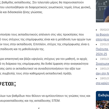
τις βαθμίδες εκπαίδευσης. Στο τελευταίο μέρος θα παρουσιαστούν
ου υλοποιήθηκαν σε διαφορετικούς γνωστικούς τομείς όπως φυσική,
α και διδασκαλία ξένης γλώσσας.
05/02/
ποιήσει τους εκπαιδευτικούς απέναντι στις νέες προκλήσεις που
τα Φροντ
 τους στόχους της επιμόρφωσης είναι και η μετάδοση των αρχών των
επιτυχία 
 τους στην εκπαίδευση. Επιπλέον, στόχος της επιμόρφωσης είναι η
22/01/
παίδευση και τη μεθοδολογία της.
Πρότυπα, 
2024-25
ρα απαιτητική και βάζει υψηλούς στόχους για τον μαθητή, οι αρχές
19/01/
τά τη διάρκεια της επιμόρφωσης θα δοθεί έμφαση στην αναγκαιότητα
Στρατιωτι
ης ώστε οι εκπαιδευτικοί να συνειδητοποιήσουν την αξία των
18/01/
ς συμβολής τους στην καθημερινή εκπαιδευτική πράξη.
day στη Ν
18/01/
εται;
στα καλύτ
Εκδηλ
όλων των βαθμίδων που θέλουν να εμπλουτίσουν τις γνώσεις τους και
νευροεκπαίδευσης και της εκπαίδευσης STEM.