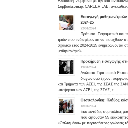
Ελεύθερη. Σύμφωνα με την ίδια ανακοίν
Συμβουλευτικής CAREER LAB, ανέκαθεν.
Εισαγωγή μαθητών/τριών σ
2024-25
22/01/2024
Πρότυπα, Πειραματικά και τ
τριών που ενδιαφέρονται να εισαχθούν στ
σχολικό έτος 2024-2025 ενημερώνονται ότ
μαθητών/τριών...
Προκήρυξη εισαγωγής στις
19/01/2024
Ανώτατα Στρατιωτικά Εκπαιδ
διαγωνισμό έχουν, σύμφωνα μ
και Τμήματα των ΑΣΕΙ, της ΣΣΑΣ της ΣΑΝ 
υποψήφιοι των ΑΣΕΙ, της ΣΣΑΣ, τ...
Θεσσαλονίκη: Πλήθος κόσμ
18/01/2024
Εκατοντάδες συμπολίτες μας
που ζητούσαν 55 ειδικότητε
«Οπλισμένοι» με περισσότερες γνώσεις τ