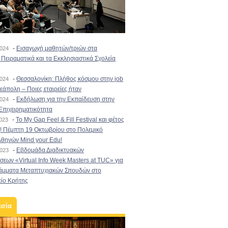
-
Εισαγωγή μαθητών/τριών στα
2024
Πειραματικά και τα Εκκλησιαστικά Σχολεία
-
Θεσσαλονίκη: Πλήθος κόσμου στην job
2024
εάπολη – Ποιες εταιρείες ήταν
-
Εκδήλωση για την Εκπαίδευση στην
2024
Επιχειρηματικότητα
-
To My Gap Feel & Fill Festival και φέτος
2023
! Πέμπτη 19 Οκτωβρίου στο Πολεμικό
Αθηνών Mind your Edu!
-
Εβδομάδα Διαδικτυακών
2023
εων «Virtual Info Week Masters at TUC» για
άμματα Μεταπτυχιακών Σπουδών στο
είο Κρήτης
εσία