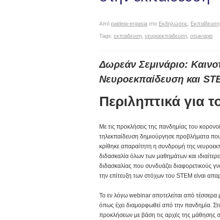
Από
paideia-ergasia
στο
Εκδηλώσεις
,
Εκπαίδευση
Tags:
εκπαιδευση
,
νευροεκπαιδευση
,
σεμιναριο
Δωρεάν Σεμινάριο: Καινο
Νευροεκπαίδευση και ST
Περιληπτικά για τ
Με τις προκλήσεις της πανδημίας του κορονο
τηλεκπαίδευση δημιούργησε προβλήματα που ί
κρίθηκε απαραίτητη η συνδρομή της νευροεκπ
διδασκαλία όλων των μαθημάτων και ιδιαίτερ
διδασκαλίας που συνδυάζει διαφορετικούς γν
την επίτευξη των στόχων του STEM είναι απα
Το εν λόγω webinar αποτελείται από τέσσερα 
όπως έχει διαμορφωθεί από την πανδημία. Στ
προκλήσεων με βάση τις αρχές της μάθησης σ