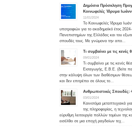
Δημόσια Πρόσκληση Προγ
Κοινωφελές Ίδρυμα Ιωάνν
11/01/2024
Το Κοινωφελές Ίδρυμα Ιωάν
υποτροφιών για το ακαδημαϊκό έτος 2024-2
Πανεπιστημίων της Ελλάδας και του εξωτερ
σπουδές τους. Με γνώμονα την απο...
Τι συμβαίνει με τις κενές
09/01/2024
Τι συμβαίνει με τις κενές θ
Εισαγωγής, Ε.Β.Ε. (δείτε 
στην κάλυψη όλων των διαθέσιμων θέσεω
και δεν επιτρέπει σε όλους το...
Ανθρωπιστικές Σπουδές: 
03/01/2024
Καινοτόμα μεταπτυχιακά γι
της πληροφορίας, η τεχνολο
εύρυθμη λειτουργία πολλών τομέων της κα
εισέλθει σε μια εποχή ραγδαίων τεχ...