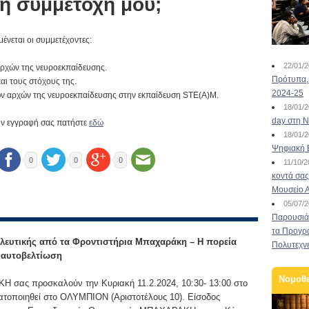
τη συμμετοχή μου;
νεται οι συμμετέχοντες:
22/01/
ρχών της νευροεκπαίδευσης.
Πρότυπα, 
αι τους στόχους της.
2024-25
των αρχών της νευροεκπαίδευσης στην εκπαίδευση STE(Α)M.
18/01/
day στη Ν
την εγγραφή σας πατήστε
εδώ
18/01/
Ψηφιακή 
0
0
0
11/10/
κοντά σας
Μουσείο 
05/07/
Παρουσιάσ
τα Προγρ
λευτικής από τα Φροντιστήρια Μπαχαράκη – Η πορεία
Πολυτεχν
ν αυτοβελτίωση
Νομοθ
 σας προσκαλούν την Κυριακή 11.2.2024, 10:30- 13:00 στο
ατοποιηθεί στο ΟΛΥΜΠΙΟΝ (Αριστοτέλους 10). Είσοδος