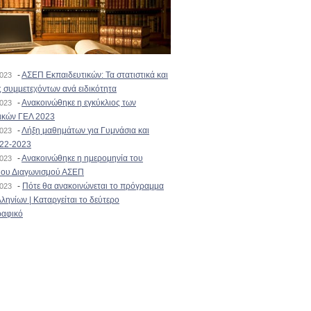
-
ΑΣΕΠ Εκπαιδευτικών: Τα στατιστικά και
2023
 συμμετεχόντων ανά ειδικότητα
-
Ανακοινώθηκε η εγκύκλιος των
2023
ικών ΓΕΛ 2023
-
Λήξη μαθημάτων για Γυμνάσια και
2023
022-2023
-
Ανακοινώθηκε η ημερομηνία του
2023
ιου Διαγωνισμού ΑΣΕΠ
-
Πότε θα ανακοινώνεται το πρόγραμμα
2023
ληνίων | Καταργείται το δεύτερο
αφικό