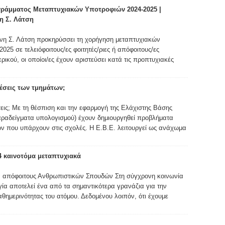
ράμματος Μεταπτυχιακών Υποτροφιών 2024-2025 |
η Σ. Λάτση
νη Σ. Λάτση προκηρύσσει τη χορήγηση μεταπτυχιακών
025 σε τελειόφοιτους/ες φοιτητές/ριες ή απόφοιτους/ες
ικού, οι οποίοι/ες έχουν αριστεύσει κατά τις προπτυχιακές
 θέσεις των τμημάτων;
έσεις; Με τη θέσπιση και την εφαρμογή της Ελάχιστης Βάσης
παραδείγματα υπολογισμού) έχουν δημιουργηθεί προβλήματα
ν που υπάρχουν στις σχολές. Η Ε.Β.Ε. λειτουργεί ως ανάχωμα
4 καινοτόμα μεταπτυχιακά
α απόφοιτους Ανθρωπιστικών Σπουδών Στη σύγχρονη κοινωνία
γία αποτελεί ένα από τα σημαντικότερα γρανάζια για την
θημερινότητας του ατόμου. Δεδομένου λοιπόν, ότι έχουμε