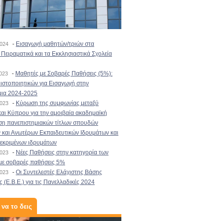
-
Εισαγωγή μαθητών/τριών στα
2024
Πειραματικά και τα Εκκλησιαστικά Σχολεία
-
Μαθητές με Σοβαρές Παθήσεις (5%):
2023
στοποιητικών για Εισαγωγή στην
μια 2024-2025
-
Κύρωση της συμφωνίας μεταξύ
2023
αι Κύπρου για την αμοιβαία ακαδημαϊκή
ση πανεπιστημιακών τίτλων σπουδών
και Ανωτέρων Εκπαιδευτικών Ιδρυμάτων και
κεκριμένων ιδρυμάτων
-
Νέες Παθήσεις στην κατηγορία των
2023
με σοβαρές παθήσεις 5%
-
Οι Συντελεστές Ελάχιστης Βάσης
2023
 (Ε.Β.Ε.) για τις Πανελλαδικές 2024
 να το δεις