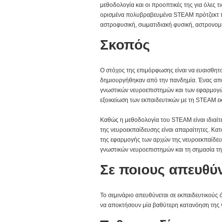
μεθοδολογία και οι προοπτικές της για όλες 
ορισμένα πολυβραβευμένα STEAM πρότζεκτ π
αστροφυσική, σωματιδιακή φυσική, αστρονομί
Σκοπός
Ο στόχος της επιμόρφωσης είναι να ευαισθητο
δημιουργήθηκαν από την πανδημία. Ένας από
γνωστικών νευροεπιστημών και των εφαρμογών
εξοικείωση των εκπαιδευτικών με τη STEAM εκ
Καθώς η μεθοδολογία του STEAM είναι ιδιαίτε
της νευροεκπαίδευσης είναι απαραίτητες. Κα
της εφαρμογής των αρχών της νευροεκπαίδευσ
γνωστικών νευροεπιστημών και τη σημασία τη
Σε ποιους απευθύν
Το σεμινάριο απευθύνεται σε εκπαιδευτικούς 
να αποκτήσουν μία βαθύτερη κατανόηση της 