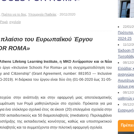
,
Πρέπει να το δεις
,
Υπουργείο Παιδείας
· 20/11/2020
Ρομά
,
σχολεία
22/01/
Πρότυπα, 
 πλαίσιο του Ευρωπαϊκού Έργου
2024-25
11/12/
FOR ROMA»
Έκδοση Πι
Τριτοβάθ
Athens Lifelong Learning Institute, η ΜΚΟ Αντίρροπον και οι Νέοι
08/12/
 έργο «Inclusive Schools For Roma» με τη συγχρηματοδότηση του
Ελλάδας κ
y and Citizenship” (Grant Agreement, number: 881953 — Inclusive
αναγνώρι
019). Η διάρκεια του έργου είναι δύο έτη (01-06-2020 έως 31-05-
Ανωτάτων 
άλλων εγ
08/12/
τοχεύει στην ανάπτυξη και στην εφαρμογή μιας αποτελεσματικής
μαθητών 
νσωμάτωση των Ρομά μαθητών/τριών στο σχολείο. Πρόκειται για μια
06/12/
ια ένα ολόκληρο σχολικό έτος σε είκοσι (20) επιλεγμένα σχολεία στην
Εισαγωγής
 200 εκπαιδευτικούς και 50 διαμεσολαβητές (mediators). Περιλαμβάνει
τήριξης της εκπαιδευτικής κοινότητας, καθώς και υποστηρικτικού
Πρέπει
σολαβητές και τα συμμετέχοντα στην πιλοτική εφαρμογή σχολεία.