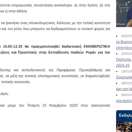
ούνται ενημερωτικές συναντήσεις-workshops: α) στην Κρήτη, β) στα
και ε) στην Αθήνα.
να ξεκινήσει ένας εποικοδομητικός διάλογος με την τοπική κοινότητα
ν και τον ρόλο που μπορούν να διαδραματίσουν οι τοπικοί φορείς για
05/02/
τα Φροντ
 10.00-12.30 θα πραγματοποιηθεί διαδικτυακή ΕΝΗΜΕΡΩΤΙΚΗ
επιτυχία 
ις και Προοπτικές στην Εκπαίδευση παιδιών Ρομά» για την
22/01/
Πρότυπα, 
2024-25
ευσης και εκπαιδευτικούς της Περιφέρειας Πρωτοβάθμιας και
19/01/
, σε μέλη της τοπικής επιστημονικής κοινότητας, σε διαμεσολαβητές
Στρατιωτι
τοπικής κοινωνίας.
18/01/
day στη Ν
μέρες.
18/01/
στα καλύτ
λεί μέχρι την Τετάρτη 25 Νοεμβρίου 2020 στην ηλεκτρονική
Εκδηλ