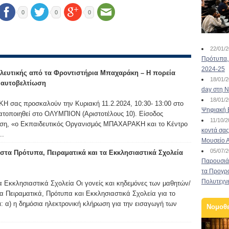
0
0
0
22/01/
Πρότυπα, 
2024-25
λευτικής από τα Φροντιστήρια Μπαχαράκη – Η πορεία
18/01/
ν αυτοβελτίωση
day στη Ν
18/01/
 σας προσκαλούν την Κυριακή 11.2.2024, 10:30- 13:00 στο
Ψηφιακή 
ατοποιηθεί στο ΟΛΥΜΠΙΟΝ (Αριστοτέλους 10). Είσοδος
11/10/
ωση, «ο Εκπαιδευτικός Οργανισμός ΜΠΑΧΑΡΑΚΗ και το Κέντρο
κοντά σας
..
Μουσείο 
05/07/
τα Πρότυπα, Πειραματικά και τα Εκκλησιαστικά Σχολεία
Παρουσιάσ
τα Προγρ
Πολυτεχν
α Εκκλησιαστικά Σχολεία Οι γονείς και κηδεμόνες των μαθητών/
α Πειραματικά, Πρότυπα και Εκκλησιαστικά Σχολεία για το
ι: α) η δημόσια ηλεκτρονική κλήρωση για την εισαγωγή των
Νομοθ