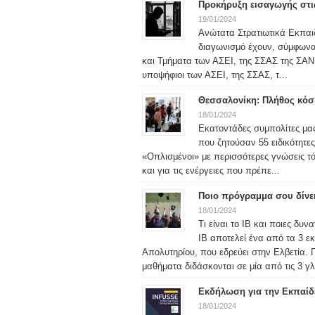
Προκήρυξη εισαγωγής στις
19/01/2024
Ανώτατα Στρατιωτικά Εκπαιδ
διαγωνισμό έχουν, σύμφωνα μ
και Τμήματα των ΑΣΕΙ, της ΣΣΑΣ της ΣΑΝ 
υποψήφιοι των ΑΣΕΙ, της ΣΣΑΣ, τ...
Θεσσαλονίκη: Πλήθος κόσμ
18/01/2024
Εκατοντάδες συμπολίτες μας
που ζητούσαν 55 ειδικότητε
«Οπλισμένοι» με περισσότερες γνώσεις τ
και για τις ενέργειες που πρέπε...
Ποιο πρόγραμμα σου δίνε
18/01/2024
Τι είναι το IB και ποιες δυ
IB αποτελεί ένα από τα 3 ε
Απολυτηρίου, που εδρεύει στην Ελβετία. 
μαθήματα διδάσκονται σε μία από τις 3 γλ
Εκδήλωση για την Εκπαίδ
18/01/2024