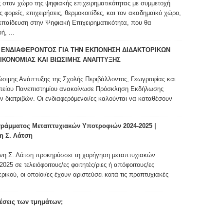
 στον χώρο της ψηφιακής επιχειρηματικότητας με συμμετοχή
ορείς, επιχειρήσεις, θερμοκοιτίδες, και τον ακαδημαϊκό χώρο,
Εκπαίδευση στην Ψηφιακή Επιχειρηματικότητα, που θα
, ...
ΕΝΔΙΑΦΕΡΟΝΤΟΣ ΓΙΑ ΤΗΝ ΕΚΠΟΝΗΣΗ ΔΙΔΑΚΤΟΡΙΚΩΝ
ΙΚΟΝΟΜΙΑΣ ΚΑΙ ΒΙΩΣΙΜΗΣ ΑΝΑΠΤΥΞΗΣ
ώσιμης Ανάπτυξης της Σχολής Περιβάλλοντος, Γεωγραφίας και
πείου Πανεπιστημίου ανακοίνωσε Πρόσκληση Εκδήλωσης
ν διατριβών. Οι ενδιαφερόμενοι/ες καλούνται να καταθέσουν
ράμματος Μεταπτυχιακών Υποτροφιών 2024-2025 |
η Σ. Λάτση
νη Σ. Λάτση προκηρύσσει τη χορήγηση μεταπτυχιακών
025 σε τελειόφοιτους/ες φοιτητές/ριες ή απόφοιτους/ες
ικού, οι οποίοι/ες έχουν αριστεύσει κατά τις προπτυχιακές
 θέσεις των τμημάτων;