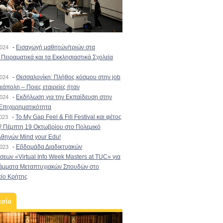
-
Εισαγωγή μαθητών/τριών στα
2024
Πειραματικά και τα Εκκλησιαστικά Σχολεία
-
Θεσσαλονίκη: Πλήθος κόσμου στην job
2024
εάπολη – Ποιες εταιρείες ήταν
-
Εκδήλωση για την Εκπαίδευση στην
2024
Επιχειρηματικότητα
-
To My Gap Feel & Fill Festival και φέτος
2023
! Πέμπτη 19 Οκτωβρίου στο Πολεμικό
Αθηνών Mind your Edu!
-
Εβδομάδα Διαδικτυακών
2023
εων «Virtual Info Week Masters at TUC» για
άμματα Μεταπτυχιακών Σπουδών στο
είο Κρήτης
εσία