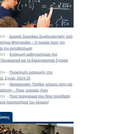
-
Δωρεάν Σεμινάριο Συμβουλευτικής από
2024
ιστήρια Μπαχαράκη – Η πορεία προς την
και την αυτοβελτίωση
-
Εισαγωγή μαθητών/τριών στα
2024
Πειραματικά και τα Εκκλησιαστικά Σχολεία
-
Προκήρυξη εισαγωγής στις
2024
κές Σχολές 2024-25
-
Θεσσαλονίκη: Πλήθος κόσμου στην job
2024
εάπολη – Ποιες εταιρείες ήταν
-
Ποιο πρόγραμμα σου δίνει πρόσβαση
2024
ερα πανεπιστήμια του κόσμου!
ώσεις