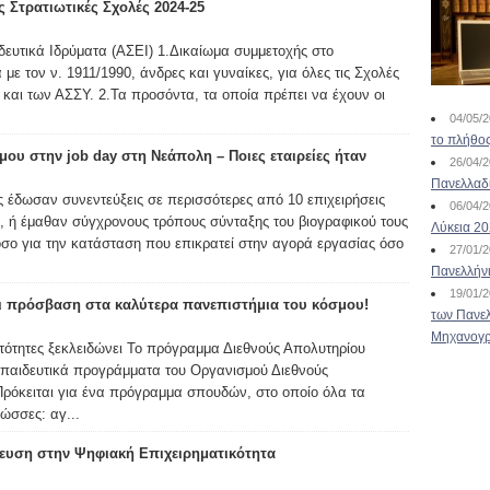
 Στρατιωτικές Σχολές 2024-25
ευτικά Ιδρύματα (ΑΣΕΙ) 1.Δικαίωμα συμμετοχής στο
ε τον ν. 1911/1990, άνδρες και γυναίκες, για όλες τις Σχολές
και των ΑΣΣΥ. 2.Τα προσόντα, τα οποία πρέπει να έχουν οι
04/05/
το πλήθος
ου στην job day στη Νεάπολη – Ποιες εταιρείες ήταν
26/04/
Πανελλαδ
 έδωσαν συνεντεύξεις σε περισσότερες από 10 επιχειρήσεις
06/04/
ς, ή έμαθαν σύγχρονους τρόπους σύνταξης του βιογραφικού τους
Λύκεια 2
όσο για την κατάσταση που επικρατεί στην αγορά εργασίας όσο
27/01/
Πανελλήν
19/01/
ι πρόσβαση στα καλύτερα πανεπιστήμια του κόσμου!
των Πανελ
Μηχανογρ
νατότητες ξεκλειδώνει Το πρόγραμμα Διεθνούς Απολυτηρίου
κπαιδευτικά προγράμματα του Οργανισμού Διεθνούς
Πρόκειται για ένα πρόγραμμα σπουδών, στο οποίο όλα τα
ώσσες: αγ...
ευση στην Ψηφιακή Επιχειρηματικότητα