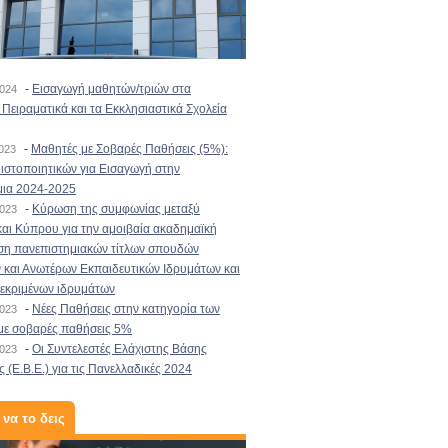
-
Εισαγωγή μαθητών/τριών στα
2024
Πειραματικά και τα Εκκλησιαστικά Σχολεία
-
Μαθητές με Σοβαρές Παθήσεις (5%):
2023
στοποιητικών για Εισαγωγή στην
μια 2024-2025
-
Κύρωση της συμφωνίας μεταξύ
2023
αι Κύπρου για την αμοιβαία ακαδημαϊκή
ση πανεπιστημιακών τίτλων σπουδών
και Ανωτέρων Εκπαιδευτικών Ιδρυμάτων και
κεκριμένων ιδρυμάτων
-
Νέες Παθήσεις στην κατηγορία των
2023
με σοβαρές παθήσεις 5%
-
Οι Συντελεστές Ελάχιστης Βάσης
2023
 (Ε.Β.Ε.) για τις Πανελλαδικές 2024
 να το δεις