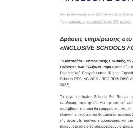
Από
paideia-ergasia
στο
Εκδηλώσεις
,
Εκπαίδευση
Tags:
ενημερωση
,
ευρωπαϊκό έργο
,
ΙΕΠ
,
μαθητές
,
Δράσεις ενημέρωσης στο
«INCLUSIVE SCHOOLS 
Το
Ινστιτούτο Εκπαιδευτικής Πολιτικής, το 
Ορίζοντες των Ελλήνων Ρομά
υλοποιούν το
Ευρωπαϊκού Προγράμματος “Rights, Equalit
Schools REC- AG-2019 / REC-RDIS-DISC-AG-2
2022).
Το έργο «Inclusive Schools For Roma» σ
ενταξιακής στρατηγικής για την επιτυχή ε
παρέμβαση, η οποία θα εφαρμοστεί πιλοτικά γ
ελληνική επικράτεια και θα εμπλέκει περίπου
την ανάπτυξη οδηγών επιμόρφωσης και υποσ
υλικού, στο οποίο θα επιμορφωθούν οι Διαμε