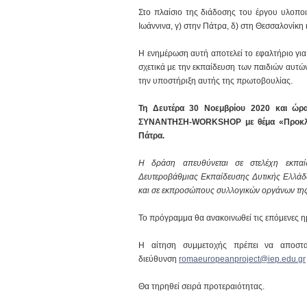
Στο πλαίσιο της διάδοσης του έργου υλοποι
Ιωάννινα, γ) στην Πάτρα, δ) στη Θεσσαλονίκη 
Η ενημέρωση αυτή αποτελεί το εφαλτήριο για 
σχετικά με την εκπαίδευση των παιδιών αυτώ
την υποστήριξη αυτής της πρωτοβουλίας.
Τη Δευτέρα 30 Νοεμβρίου 2020 και ώρα
ΣΥΝΑΝΤΗΣΗ-WORKSHOP με θέμα «Προκλήσε
Πάτρα.
Η δράση απευθύνεται σε στελέχη εκπαίδ
Δευτεροβάθμιας Εκπαίδευσης Δυτικής Ελλάδας
και σε εκπροσώπους συλλογικών οργάνων της 
Το πρόγραμμα θα ανακοινωθεί τις επόμενες η
Η αίτηση συμμετοχής πρέπει να αποστα
διεύθυνση
romaeuropeanproject@iep.edu.gr
Θα τηρηθεί σειρά προτεραιότητας.