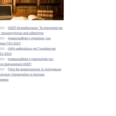
-
ΑΣΕΠ Εκπαιδευτικών: Τα στατιστικά και
2023
 συμμετεχόντων ανά ειδικότητα
-
Ανακοινώθηκε η εγκύκλιος των
2023
ικών ΓΕΛ 2023
-
Λήξη μαθημάτων για Γυμνάσια και
2023
022-2023
-
Ανακοινώθηκε η ημερομηνία του
2023
ιου Διαγωνισμού ΑΣΕΠ
-
Πότε θα ανακοινώνεται το πρόγραμμα
2023
ληνίων | Καταργείται το δεύτερο
αφικό