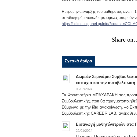
Ημερομηνία έναρξης του μαθήματος είναι η 
οι ενδιαφερόμενοι/ενδιαφερόμενες μπορούν ν
https://colmooc.gunet.gr/info/?course=COL
Share on
Σχετικά άρθρα
Δωρεάν Σεμινάριο Συμβουλευτι
επιτυχία και την αυτοβελτίωση
05/02/2024
Τα Φροντιστήρια ΜΠΑΧΑΡΑΚΗ σας προσκαλ
Συμβουλευτικής, που θα πραγματοποιηθεί
Σύμφωνα με την ίδια ανακοίνωση, «ο Εκ
Συμβουλευτικής CAREER LAB, ανέκαθεν.
Εισαγωγή μαθητών/τριών στα Πρ
22/01/2024
Πρότυπα, Πειραματικά και τα Εκκ