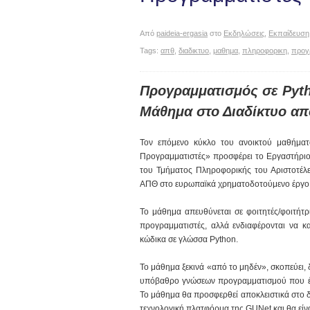
Από
paideia-ergasia
στο
Εκδηλώσεις
,
Εκπαίδευση
Tags:
απθ
,
διαδικτυο
,
μαθημα
,
πληροφορικη
,
προγ
Προγραμματισμός σε Pyth
Μάθημα στο Διαδίκτυο α
Τον επόμενο κύκλο του ανοικτού μαθήματ
Προγραμματιστές» προσφέρει το Εργαστήριο 
του Τμήματος Πληροφορικής του Αριστοτέλε
ΑΠΘ στο ευρωπαϊκά χρηματοδοτούμενο έργ
Το μάθημα απευθύνεται σε φοιτητές/φοιτήτρι
προγραμματιστές, αλλά ενδιαφέρονται να κ
κώδικα σε γλώσσα Python.
Το μάθημα ξεκινά «από το μηδέν», σκοπεύει, 
υπόβαθρο γνώσεων προγραμματισμού που έχει
Το μάθημα θα προσφερθεί αποκλειστικά στο 
τεχνολογική πλατφόρμα της GUNet και θα είν