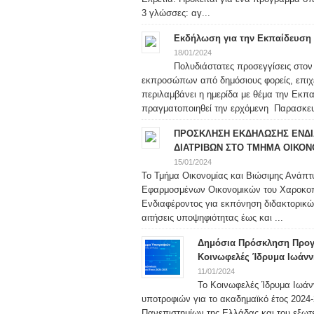
3 γλώσσες: αγ...
Εκδήλωση για την Εκπαίδευση 
18/01/2024
Πολυδιάστατες προσεγγίσεις στον
εκπροσώπων από δημόσιους φορείς, επιχει
περιλαμβάνει η ημερίδα με θέμα την Εκπ
πραγματοποιηθεί την ερχόμενη Παρασκευή
ΠΡΟΣΚΛΗΣΗ ΕΚΔΗΛΩΣΗΣ ΕΝΔΙ
ΔΙΑΤΡΙΒΩΝ ΣΤΟ ΤΜΗΜΑ ΟΙΚΟΝ
15/01/2024
Το Τμήμα Οικονομίας και Βιώσιμης Ανάπτ
Εφαρμοσμένων Οικονομικών του Χαροκο
Ενδιαφέροντος για εκπόνηση διδακτορικώ
αιτήσεις υποψηφιότητας έως και ...
Δημόσια Πρόσκληση Προγ
Κοινωφελές Ίδρυμα Ιωάνν
11/01/2024
Το Κοινωφελές Ίδρυμα Ιωάν
υποτροφιών για το ακαδημαϊκό έτος 2024-2
Πανεπιστημίων της Ελλάδας και του εξωτερ