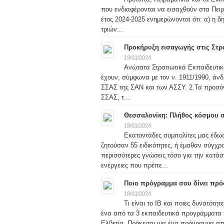
που ενδιαφέρονται να εισαχθούν στα Πειρ
έτος 2024-2025 ενημερώνονται ότι: α) η 
τριών...
Προκήρυξη εισαγωγής στις Στρα
19/01/2024
Ανώτατα Στρατιωτικά Εκπαιδευτικ
έχουν, σύμφωνα με τον ν. 1911/1990, άνδρ
ΣΣΑΣ της ΣΑΝ και των ΑΣΣΥ. 2.Τα προσόν
ΣΣΑΣ, τ...
Θεσσαλονίκη: Πλήθος κόσμου στ
18/01/2024
Εκατοντάδες συμπολίτες μας έδωσ
ζητούσαν 55 ειδικότητες, ή έμαθαν σύγχρ
περισσότερες γνώσεις τόσο για την κατάσ
ενέργειες που πρέπε...
Ποιο πρόγραμμα σου δίνει πρό
18/01/2024
Τι είναι το IB και ποιες δυνατότ
ένα από τα 3 εκπαιδευτικά προγράμματα 
Ελβετία. Πρόκειται για ένα πρόγραμμα σπ