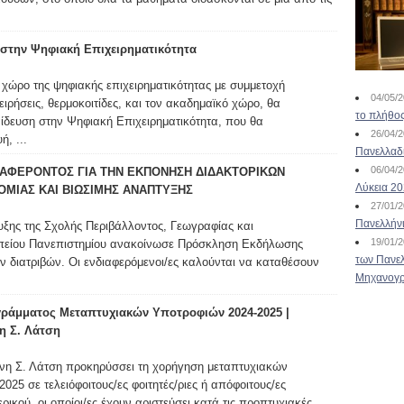
στην Ψηφιακή Επιχειρηματικότητα
 χώρο της ψηφιακής επιχειρηματικότητας με συμμετοχή
04/05/
ρήσεις, θερμοκοιτίδες, και τον ακαδημαϊκό χώρο, θα
το πλήθος
αίδευση στην Ψηφιακή Επιχειρηματικότητα, που θα
26/04/
, ...
Πανελλαδ
06/04/
ΑΦΕΡΟΝΤΟΣ ΓΙΑ ΤΗΝ ΕΚΠΟΝΗΣΗ ΔΙΔΑΚΤΟΡΙΚΩΝ
Λύκεια 2
ΟΜΙΑΣ ΚΑΙ ΒΙΩΣΙΜΗΣ ΑΝΑΠΤΥΞΗΣ
27/01/
Πανελλήν
υξης της Σχολής Περιβάλλοντος, Γεωγραφίας και
19/01/
πείου Πανεπιστημίου ανακοίνωσε Πρόσκληση Εκδήλωσης
των Πανελ
ν διατριβών. Οι ενδιαφερόμενοι/ες καλούνται να καταθέσουν
Μηχανογρ
ράμματος Μεταπτυχιακών Υποτροφιών 2024-2025 |
η Σ. Λάτση
νη Σ. Λάτση προκηρύσσει τη χορήγηση μεταπτυχιακών
025 σε τελειόφοιτους/ες φοιτητές/ριες ή απόφοιτους/ες
ικού, οι οποίοι/ες έχουν αριστεύσει κατά τις προπτυχιακές