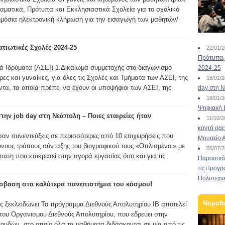
αματικά, Πρότυπα και Εκκλησιαστικά Σχολεία για το σχολικό
δημόσια ηλεκτρονική κλήρωση για την εισαγωγή των μαθητών/
τιωτικές Σχολές 2024-25
22/01/
Πρότυπα, 
ά Ιδρύματα (ΑΣΕΙ) 1.Δικαίωμα συμμετοχής στο διαγωνισμό
2024-25
ες και γυναίκες, για όλες τις Σχολές και Τμήματα των ΑΣΕΙ, της
18/01/
τα, τα οποία πρέπει να έχουν οι υποψήφιοι των ΑΣΕΙ, της
day στη Ν
18/01/
Ψηφιακή 
ην job day στη Νεάπολη – Ποιες εταιρείες ήταν
11/10/
κοντά σας
αν συνεντεύξεις σε περισσότερες από 10 επιχειρήσεις που
Μουσείο 
ονους τρόπους σύνταξης του βιογραφικού τους «Οπλισμένοι» με
05/07/
ταση που επικρατεί στην αγορά εργασίας όσο και για τις
Παρουσιάσ
τα Προγρ
Πολυτεχν
σβαση στα καλύτερα πανεπιστήμια του κόσμου!
Νομοθ
ητες ξεκλειδώνει Το πρόγραμμα Διεθνούς Απολυτηρίου IB αποτελεί
του Οργανισμού Διεθνούς Απολυτηρίου, που εδρεύει στην
ουδών, στο οποίο όλα τα μαθήματα διδάσκονται σε μία από τις