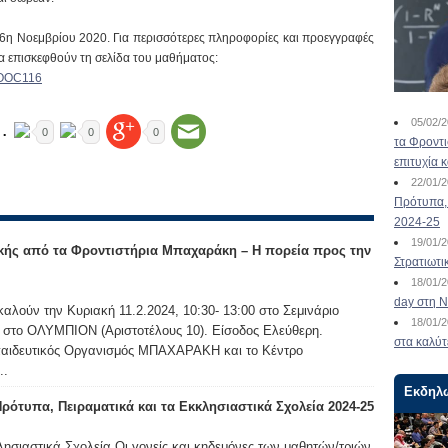
16η Νοεμβρίου 2020. Για περισσότερες πληροφορίες και προεγγραφές
α επισκεφθούν τη σελίδα του μαθήματος:
MOOC116
05/02/
…
0
0
0
τα Φροντ
επιτυχία 
22/01/
Πρότυπα, 
2024-25
19/01/
κής από τα Φροντιστήρια Μπαχαράκη – Η πορεία προς την
Στρατιωτι
18/01/
day στη Ν
ούν την Κυριακή 11.2.2024, 10:30- 13:00 στο Σεμινάριο
18/01/
 στο ΟΛΥΜΠΙΟΝ (Αριστοτέλους 10). Είσοδος Ελεύθερη.
στα καλύτ
παιδευτικός Οργανισμός ΜΠΑΧΑΡΑΚΗ και το Κέντρο
..
Εκδηλ
ότυπα, Πειραματικά και τα Εκκλησιαστικά Σχολεία 2024-25
λησιαστικά Σχολεία Οι γονείς και κηδεμόνες των μαθητών/τριών