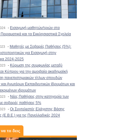
-
Εισαγωγή μαθητών/τριών στα
2024
Πειραματικά και τα Εκκλησιαστικά Σχολεία
-
Μαθητές με Σοβαρές Παθήσεις (5%):
2023
στοποιητικών για Εισαγωγή στην
μια 2024-2025
-
Κύρωση της συμφωνίας μεταξύ
2023
αι Κύπρου για την αμοιβαία ακαδημαϊκή
ση πανεπιστημιακών τίτλων σπουδών
και Ανωτέρων Εκπαιδευτικών Ιδρυμάτων και
κεκριμένων ιδρυμάτων
-
Νέες Παθήσεις στην κατηγορία των
2023
με σοβαρές παθήσεις 5%
-
Οι Συντελεστές Ελάχιστης Βάσης
2023
 (Ε.Β.Ε.) για τις Πανελλαδικές 2024
 να το δεις