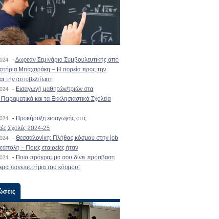
-
Δωρεάν Σεμινάριο Συμβουλευτικής από
2024
ιστήρια Μπαχαράκη – Η πορεία προς την
και την αυτοβελτίωση
-
Εισαγωγή μαθητών/τριών στα
2024
Πειραματικά και τα Εκκλησιαστικά Σχολεία
-
Προκήρυξη εισαγωγής στις
2024
κές Σχολές 2024-25
-
Θεσσαλονίκη: Πλήθος κόσμου στην job
2024
εάπολη – Ποιες εταιρείες ήταν
-
Ποιο πρόγραμμα σου δίνει πρόσβαση
2024
ερα πανεπιστήμια του κόσμου!
ώσεις