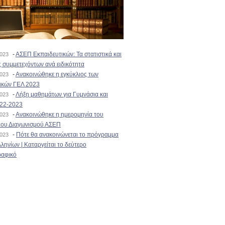
-
ΑΣΕΠ Εκπαιδευτικών: Τα στατιστικά και
2023
 συμμετεχόντων ανά ειδικότητα
-
Ανακοινώθηκε η εγκύκλιος των
2023
ικών ΓΕΛ 2023
-
Λήξη μαθημάτων για Γυμνάσια και
2023
022-2023
-
Ανακοινώθηκε η ημερομηνία του
2023
ιου Διαγωνισμού ΑΣΕΠ
-
Πότε θα ανακοινώνεται το πρόγραμμα
2023
ληνίων | Καταργείται το δεύτερο
αφικό