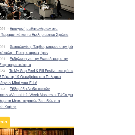
-
Εισαγωγή μαθητών/τριών στα
2024
Πειραματικά και τα Εκκλησιαστικά Σχολεία
-
Θεσσαλονίκη: Πλήθος κόσμου στην job
2024
εάπολη – Ποιες εταιρείες ήταν
-
Εκδήλωση για την Εκπαίδευση στην
2024
Επιχειρηματικότητα
-
To My Gap Feel & Fill Festival και φέτος
2023
! Πέμπτη 19 Οκτωβρίου στο Πολεμικό
Αθηνών Mind your Edu!
-
Εβδομάδα Διαδικτυακών
2023
εων «Virtual Info Week Masters at TUC» για
άμματα Μεταπτυχιακών Σπουδών στο
είο Κρήτης
εσία