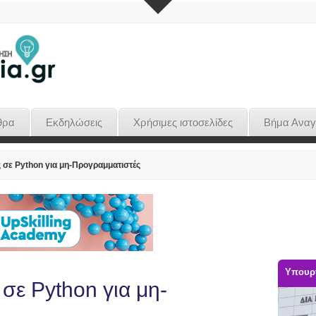
θρα
Εκδηλώσεις
Χρήσιμες ιστοσελίδες
Βήμα Ανα
σε Python για μη-Προγραμματιστές
Υπουργ
σε Python για μη-