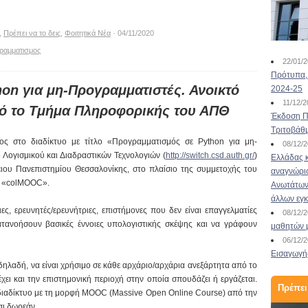
,
Πρέπει να το δεις
,
Φοιτητικά Νέα
· 04/11/2020
ραμματισμος
22/01/
Πρότυπα, 
on για μη-Προγραμματιστές. Ανοικτό
2024-25
11/12/
πό το Τμήμα Πληροφορικής του ΑΠΘ
Έκδοση Πι
Τριτοβάθ
ος στο διαδίκτυο με τίτλο «Προγραμματισμός σε Python για μη-
08/12/
Λογισμικού και Διαδραστικών Τεχνολογιών (
http://switch.csd.auth.gr/
)
Ελλάδας κ
ιου Πανεπιστημίου Θεσσαλονίκης, στο πλαίσιο της συμμετοχής του
αναγνώρι
ο «colMOOC».
Ανωτάτων 
άλλων εγ
ες, ερευνητές/ερευνήτριες, επιστήμονες που δεν είναι επαγγελματίες
08/12/
ατανοήσουν βασικές έννοιες υπολογιστικής σκέψης και να γράφουν
μαθητών 
06/12/
Εισαγωγής
δηλαδή, να είναι χρήσιμο σε κάθε αρχάριο/αρχάρια ανεξάρτητα από το
 και την επιστημονική περιοχή στην οποία σπουδάζει ή εργάζεται.
Πρέπει
διαδίκτυο με τη μορφή MOOC (Massive Open Online Course) από την
αι δωρεάν.