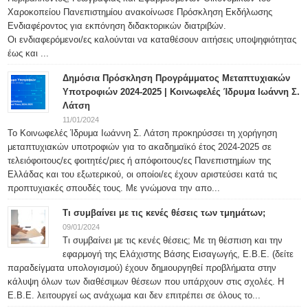
Χαροκοπείου Πανεπιστημίου ανακοίνωσε Πρόσκληση Εκδήλωσης
Ενδιαφέροντος για εκπόνηση διδακτορικών διατριβών.
Οι ενδιαφερόμενοι/ες καλούνται να καταθέσουν αιτήσεις υποψηφιότητας
έως και ...
Δημόσια Πρόσκληση Προγράμματος Μεταπτυχιακών
Υποτροφιών 2024-2025 | Κοινωφελές Ίδρυμα Ιωάννη Σ.
Λάτση
11/01/2024
Το Κοινωφελές Ίδρυμα Ιωάννη Σ. Λάτση προκηρύσσει τη χορήγηση
μεταπτυχιακών υποτροφιών για το ακαδημαϊκό έτος 2024-2025 σε
τελειόφοιτους/ες φοιτητές/ριες ή απόφοιτους/ες Πανεπιστημίων της
Ελλάδας και του εξωτερικού, οι οποίοι/ες έχουν αριστεύσει κατά τις
προπτυχιακές σπουδές τους. Με γνώμονα την απο...
Τι συμβαίνει με τις κενές θέσεις των τμημάτων;
09/01/2024
Τι συμβαίνει με τις κενές θέσεις; Με τη θέσπιση και την
εφαρμογή της Ελάχιστης Βάσης Εισαγωγής, Ε.Β.Ε. (δείτε
παραδείγματα υπολογισμού) έχουν δημιουργηθεί προβλήματα στην
κάλυψη όλων των διαθέσιμων θέσεων που υπάρχουν στις σχολές. Η
Ε.Β.Ε. λειτουργεί ως ανάχωμα και δεν επιτρέπει σε όλους το...