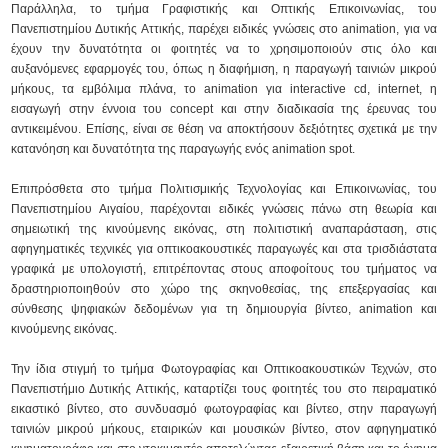
Παράλληλα, το τμήμα Γραφιστικής και Οπτικής Επικοινωνίας, του
Πανεπιστημίου Δυτικής Αττικής, παρέχει ειδικές γνώσεις στο animation, για να
έχουν την δυνατότητα οι φοιτητές να το χρησιμοποιούν στις όλο και
αυξανόμενες εφαρμογές του, όπως η διαφήμιση, η παραγωγή ταινιών μικρού
μήκους, τα εμβόλιμα πλάνα, το animation για interactive cd, internet, η
εισαγωγή στην έννοια του concept και στην διαδικασία της έρευνας του
αντικειμένου. Επίσης, είναι σε θέση να αποκτήσουν δεξιότητες σχετικά με την
κατανόηση και δυνατότητα της παραγωγής ενός animation spot.
Επιπρόσθετα στο τμήμα Πολιτισμικής Τεχνολογίας και Επικοινωνίας, του
Πανεπιστημίου Αιγαίου, παρέχονται ειδικές γνώσεις πάνω στη θεωρία και
σημειωτική της κινούμενης εικόνας, στη πολιτιστική αναπαράσταση, στις
αφηγηματικές τεχνικές για οπτικοακουστικές παραγωγές και στα τρισδιάστατα
γραφικά με υπολογιστή, επιτρέποντας στους αποφοίτους του τμήματος να
δραστηριοποιηθούν στο χώρο της σκηνοθεσίας, της επεξεργασίας και
σύνθεσης ψηφιακών δεδομένων για τη δημιουργία βίντεο, animation και
κινούμενης εικόνας.
Την ίδια στιγμή το τμήμα Φωτογραφίας και Οπτικοακουστικών Τεχνών, στο
Πανεπιστήμιο Δυτικής Αττικής, καταρτίζει τους φοιτητές του στο πειραματικό
εικαστικό βίντεο, στο συνδυασμό φωτογραφίας και βίντεο, στην παραγωγή
ταινιών μικρού μήκους, εταιρικών και μουσικών βίντεο, στον αφηγηματικό