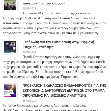
πανεπιστήμια του κόσμου!
18/01/2024
Τι είναι το IB και ποιες δυνατότητες ξεκλειδώνει
Το πρόγραμμα Διεθνούς Απολυτηρίου IB αποτελεί ένα από τα 3
εκπαιδευτικά προγράμματα του Οργανισμού Διεθνούς Απολυτηρίου, που
εδρεύει στην Ελβετία. Πρόκειται για ένα πρόγραμμα σπουδών, στο
οποίο όλα τα μαθήματα διδάσκονται σε μία από τις 3 γλώσσες: αγ...
Εκδήλωση για την Εκπαίδευση στην Ψηφιακή
Επιχειρηματικότητα
18/01/2024
Πολυδιάστατες προσεγγίσεις στον χώρο της ψηφιακής
επιχειρηματικότητας με συμμετοχή εκπροσώπων από δημόσιους φορείς,
επιχειρήσεις, θερμοκοιτίδες, και τον ακαδημαϊκό χώρο, θα περιλαμβάνει
η ημερίδα με θέμα την Εκπαίδευση στην Ψηφιακή Επιχειρηματικότητα,
που θα πραγματοποιηθεί την ερχόμενη Παρασκευή, ...
ΠΡΟΣΚΛΗΣΗ ΕΚΔΗΛΩΣΗΣ ΕΝΔΙΑΦΕΡΟΝΤΟΣ ΓΙΑ ΤΗΝ
ΕΚΠΟΝΗΣΗ ΔΙΔΑΚΤΟΡΙΚΩΝ ΔΙΑΤΡΙΒΩΝ ΣΤΟ ΤΜΗΜΑ
ΟΙΚΟΝΟΜΙΑΣ ΚΑΙ ΒΙΩΣΙΜΗΣ ΑΝΑΠΤΥΞΗΣ
15/01/2024
Το Τμήμα Οικονομίας και Βιώσιμης Ανάπτυξης της Σχολής
Περιβάλλοντος, Γεωγραφίας και Εφαρμοσμένων Οικονομικών του