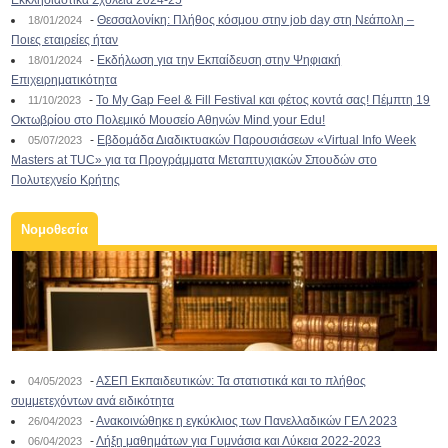
Εκκλησιαστικά Σχολεία 2024-25
-
Θεσσαλονίκη: Πλήθος κόσμου στην job day στη Νεάπολη –
18/01/2024
Ποιες εταιρείες ήταν
-
Εκδήλωση για την Εκπαίδευση στην Ψηφιακή
18/01/2024
Επιχειρηματικότητα
-
To My Gap Feel & Fill Festival και φέτος κοντά σας! Πέμπτη 19
11/10/2023
Οκτωβρίου στο Πολεμικό Μουσείο Αθηνών Mind your Edu!
-
Εβδομάδα Διαδικτυακών Παρουσιάσεων «Virtual Info Week
05/07/2023
Masters at TUC» για τα Προγράμματα Μεταπτυχιακών Σπουδών στο
Πολυτεχνείο Κρήτης
Νομοθεσία
-
ΑΣΕΠ Εκπαιδευτικών: Τα στατιστικά και το πλήθος
04/05/2023
συμμετεχόντων ανά ειδικότητα
-
Ανακοινώθηκε η εγκύκλιος των Πανελλαδικών ΓΕΛ 2023
26/04/2023
-
Λήξη μαθημάτων για Γυμνάσια και Λύκεια 2022-2023
06/04/2023