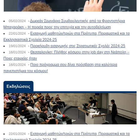
-
Δωρεάν Σεμινάριο Συμβουλευτικής από τα Φροντιστήρια
05/02/2024
Μπαχαράκη – Η πορεία προς την επιτυχία και την αυτοβελτίωση
-
Εισαγωγή μαθητών/τριών στα Πρότυπα, Πειραματικά και τα
22/01/2024
Εκκλησιαστικά Σχολεία 2024-25
-
Προκήρυξη εισαγωγής στις Στρατιωτικές Σχολές 2024-25
19/01/2024
-
Θεσσαλονίκη: Πλήθος κόσμου στην job day στη Νεάπολη –
18/01/2024
Ποιες εταιρείες ήταν
-
Ποιο πρόγραμμα σου δίνει πρόσβαση στα καλύτερα
18/01/2024
πανεπιστήμια του κόσμου!
Εκδηλώσεις
-
Εισαγωγή μαθητών/τριών στα Πρότυπα, Πειραματικά και τα
22/01/2024