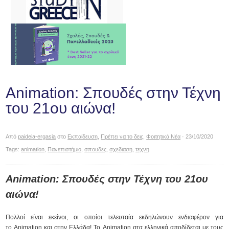
Animation: Σπουδές στην Τέχνη
του 21ου αιώνα!
Από
paideia-ergasia
στο
Εκπαίδευση
,
Πρέπει να το δεις
,
Φοιτητικά Νέα
· 23/10/2020
Tags:
animation
,
Πανεπιστήμιο
,
σπουδες
,
σχεδιαση
,
τεχνη
Animation: Σπουδές στην Τέχνη του 21ου
αιώνα!
Πολλοί είναι εκείνοι, οι οποίοι τελευταία εκδηλώνουν ενδιαφέρον για
το Animation και στην Ελλάδα! Το Animation στα ελληνικά αποδίδεται με τους