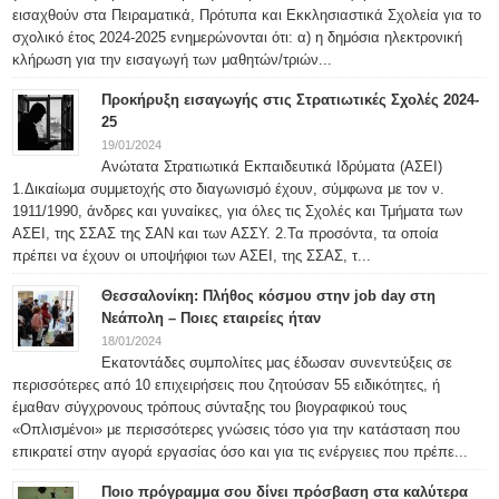
εισαχθούν στα Πειραματικά, Πρότυπα και Εκκλησιαστικά Σχολεία για το
σχολικό έτος 2024-2025 ενημερώνονται ότι: α) η δημόσια ηλεκτρονική
κλήρωση για την εισαγωγή των μαθητών/τριών...
Προκήρυξη εισαγωγής στις Στρατιωτικές Σχολές 2024-
25
19/01/2024
Ανώτατα Στρατιωτικά Εκπαιδευτικά Ιδρύματα (ΑΣΕΙ)
1.Δικαίωμα συμμετοχής στο διαγωνισμό έχουν, σύμφωνα με τον ν.
1911/1990, άνδρες και γυναίκες, για όλες τις Σχολές και Τμήματα των
ΑΣΕΙ, της ΣΣΑΣ της ΣΑΝ και των ΑΣΣΥ. 2.Τα προσόντα, τα οποία
πρέπει να έχουν οι υποψήφιοι των ΑΣΕΙ, της ΣΣΑΣ, τ...
Θεσσαλονίκη: Πλήθος κόσμου στην job day στη
Νεάπολη – Ποιες εταιρείες ήταν
18/01/2024
Εκατοντάδες συμπολίτες μας έδωσαν συνεντεύξεις σε
περισσότερες από 10 επιχειρήσεις που ζητούσαν 55 ειδικότητες, ή
έμαθαν σύγχρονους τρόπους σύνταξης του βιογραφικού τους
«Οπλισμένοι» με περισσότερες γνώσεις τόσο για την κατάσταση που
επικρατεί στην αγορά εργασίας όσο και για τις ενέργειες που πρέπε...
Ποιο πρόγραμμα σου δίνει πρόσβαση στα καλύτερα