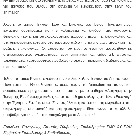
κινηματογράφο και στο ντοκιμαντέρ αποτελώντας εξαιρετική βάση και το όχημα
για εκείνους που θέλουν στη συνέχεια να εξειδικευτούν στην τέχνη του
animation.
Ακόμη, το τμήμα Τεχνών Ήχου και Εικόνας, του Ιονίου Πανεπιστημίου,
εργάζεται συστηματικά για την καλλιέργεια και διάδοση της σύγχρονης
ψηφιακής τέχνης και οπτικοακουστικής έκφρασης μέσω της διδασκαλίας και
της δημιουργικής έρευνας στο ευρύτερο πεδίο της τέχνης νέων μέσων και της
μαζικής επικοινωνίας. Οι απόφοιτοί του είναι σε θέση να ασχοληθούν με
οπτικοακουστικές εγκαταστάσεις, έργα animation και video art, επιτόπιες
τρισδιάστατες χαρτογραφικές προβολές (projection mapping), διαδραστικά και
ηχητικά παιχνίδια.
Τέλος, το Τμήμα Κινηματογράφου της Σχολής Καλών Τεχνών του Αριστοτέλειου
Πανεπιστημίου Θεσσαλονίκης εντάσσει πλέον το Animation ως μέρος του
εκπαιδευτικού προγράμματος του Τμήματος, με το μάθημα «Αφήγηση στην
Τέχνη της Εμψύχωσης» καθώς και με το μάθημα επιλογής με τίτλο «Εισαγωγή
στην Τέχνη της Εμψύχωσης». Συν τοις άλλοις η κατάρτιση στη σκηνοθεσία, στη
σκηνογραφία, στο μοντάζ και στη φωτογραφία δίνει εκείνο το κατάλληλο
υπόβαθρο για τη μετέπειτα ενασχόληση με το Animation!
Επιμέλεια: Παναγιώτης Παππάς, Σύμβουλος Σταδιοδρομίας
EMPLOY EDU
Σύμβουλοι Εκπαίδευσης & Σταδιοδρομίας