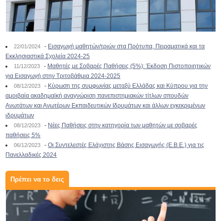
-
Εισαγωγή μαθητών/τριών στα Πρότυπα, Πειραματικά και τα
22/01/2024
Εκκλησιαστικά Σχολεία 2024-25
-
Μαθητές με Σοβαρές Παθήσεις (5%): Έκδοση Πιστοποιητικών
11/12/2023
για Εισαγωγή στην Τριτοβάθμια 2024-2025
-
Κύρωση της συμφωνίας μεταξύ Ελλάδας και Κύπρου για την
08/12/2023
αμοιβαία ακαδημαϊκή αναγνώριση πανεπιστημιακών τίτλων σπουδών
Ανωτάτων και Ανωτέρων Εκπαιδευτικών Ιδρυμάτων και άλλων εγκεκριμένων
ιδρυμάτων
-
Νέες Παθήσεις στην κατηγορία των μαθητών με σοβαρές
08/12/2023
παθήσεις 5%
-
Οι Συντελεστές Ελάχιστης Βάσης Εισαγωγής (Ε.Β.Ε.) για τις
06/12/2023
Πανελλαδικές 2024
Πρέπει να το δεις