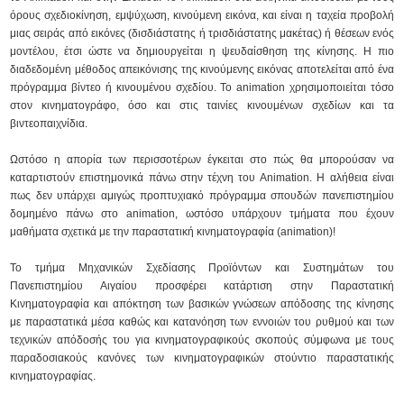
όρους σχεδιοκίνηση, εμψύχωση, κινούμενη εικόνα, και είναι η ταχεία προβολή
μιας σειράς από εικόνες (δισδιάστατης ή τρισδιάστατης μακέτας) ή θέσεων ενός
μοντέλου, έτσι ώστε να δημιουργείται η ψευδαίσθηση της κίνησης. Η πιο
διαδεδομένη μέθοδος απεικόνισης της κινούμενης εικόνας αποτελείται από ένα
πρόγραμμα βίντεο ή κινουμένου σχεδίου. Το animation χρησιμοποιείται τόσο
στον κινηματογράφο, όσο και στις ταινίες κινουμένων σχεδίων και τα
βιντεοπαιχνίδια.
Ωστόσο η απορία των περισσοτέρων έγκειται στο πώς θα μπορούσαν να
καταρτιστούν επιστημονικά πάνω στην τέχνη του Animation. Η αλήθεια είναι
πως δεν υπάρχει αμιγώς προπτυχιακό πρόγραμμα σπουδών πανεπιστημίου
δομημένο πάνω στο animation, ωστόσο υπάρχουν τμήματα που έχουν
μαθήματα σχετικά με την παραστατική κινηματογραφία (animation)!
Το τμήμα Μηχανικών Σχεδίασης Προϊόντων και Συστημάτων του
Πανεπιστημίου Αιγαίου προσφέρει κατάρτιση στην Παραστατική
Κινηματογραφία και απόκτηση των βασικών γνώσεων απόδοσης της κίνησης
με παραστατικά μέσα καθώς και κατανόηση των εννοιών του ρυθμού και των
τεχνικών απόδοσής του για κινηματογραφικούς σκοπούς σύμφωνα με τους
παραδοσιακούς κανόνες των κινηματογραφικών στούντιο παραστατικής
κινηματογραφίας.