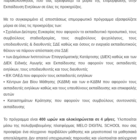
παρακολουθήσεις που σας εξασφαλίζει τα μόρια της επιμόρφωσης στην
Εκπαίδευση Ενηλίκων σε όλες τις προκηρύξεις.
Με το συγκεκριμένο εξ αποστάσεως επιμορφωτικό πρόγραμμα εξασφαλίζετε
μόρια σε όλες τις προκηρύξεις των:
• Σχολείων Δεύτερης Ευκαιρίας που αφορούν το εκπαιδευτικό προσωπικό, τους
συμβούλους σταδιοδρομίας, τους συμβούλους ψυχολόγους, τους
υποδιευθυντές & διευθυντές ΣΔΕ καθώς και όσους εν ενεργεία εκπαιδευτικούς
θέλουν να πάρουν απόσπαση στα ΣΔΕ
• των Δημόσιων Ινστιτούτων Επαγγελματικής Κατάρτισης (ΔΙΕΚ) καθώς και των
ΔΙΕΚ Ειδικής Αγωγής και Εκπαίδευσης που αφορούν τους εκπαιδευτές
ενηλίκων, τους υποδιευθυντές και τους διευθυντές
• ΙΕΚ ΟΑΕΔ που αφορούν τους εκπαιδευτές ενηλίκων
• Κέντρων Δια Βίου Μάθησης (ΚΔΒΜ) και των e-ΚΔΒΜ που αφορούν τους
εκπαιδευτές ενηλίκων καθώς και τους υπευθύνους εκπαίδευσης και επικεφαλής
αυτών
• Καταστημάτων Κράτησης που αφορούν τους συμβούλους συντονιστές
εκπαίδευσης
Το πρόγραμμα είναι
400 ωρών και ολοκληρώνεται σε 4 μήνες
. Υλοποιείται
μέσω της πολυβραβευμένης πλατφόρμας MELO DIGITAL SCHOOL που σας
προσφέρει ένα σύγχρονο περιβάλλον μάθησης και μεγιστοποιεί τα μαθησιακά
αποτελέσματα. Δεν απαιτεί υποχρεωτικές παρουσίες και υλοποιείται ασύγχρονα