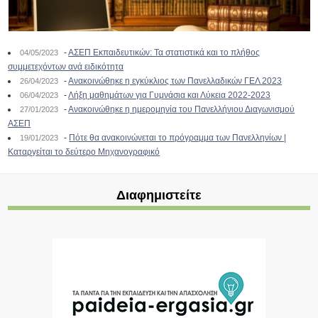
-
ΑΣΕΠ Εκπαιδευτικών: Τα στατιστικά και το πλήθος
04/05/2023
συμμετεχόντων ανά ειδικότητα
-
Ανακοινώθηκε η εγκύκλιος των Πανελλαδικών ΓΕΛ 2023
26/04/2023
-
Λήξη μαθημάτων για Γυμνάσια και Λύκεια 2022-2023
06/04/2023
-
Ανακοινώθηκε η ημερομηνία του Πανελλήνιου Διαγωνισμού
27/01/2023
ΑΣΕΠ
-
Πότε θα ανακοινώνεται το πρόγραμμα των Πανελληνίων |
19/01/2023
Καταργείται το δεύτερο Μηχανογραφικό
Διαφημιστείτε