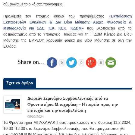
σύμφωνα με το δικό σας πρόγραμμα!
Προλάβετε τον επόμενο κύκλο του προγράμματος
«Εκπαίδευση
Εκπαιδευτών Ενηλίκων & Δια Βίου Μάθηση: Αρχές, Φιλοσοφία &
Μεθοδολογία για ΣΔΕ, ΙΕΚ, ΚΕΚ, ΚΔΒΜ»
που υλοποιείται από το
αδειοδοτημένο από το Υπουργείο Παιδείας και τη ΓΓΔΒΜ Κέντρο Δια Βίου
Μάθησης της EMPLOY, κορυφαίο φορέα Δια Βίου Μάθησης σε όλη την
Ελλάδα.
Share on…
0
0
0
Σχετικά άρθρα
Δωρεάν Σεμινάριο Συμβουλευτικής από τα
Φροντιστήρια Μπαχαράκη – Η πορεία προς την
επιτυχία και την αυτοβελτίωση
05/02/2024
Τα Φροντιστήρια ΜΠΑΧΑΡΑΚΗ σας προσκαλούν την Κυριακή 11.2.2024,
10:30- 13:00 στο Σεμινάριο Συμβουλευτικής, που θα πραγματοποιηθεί
στο ΟΛΥΜΠΙΟΝ (Αριστοτέλους 10). Είσοδος Ελεύθερη. Σύμφωνα με την