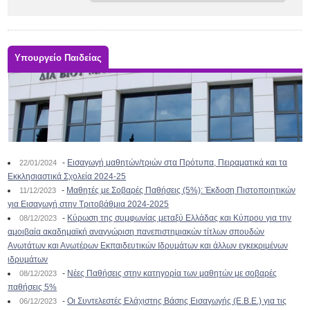
Υπουργείο Παιδείας
-
Εισαγωγή μαθητών/τριών στα Πρότυπα, Πειραματικά και τα
22/01/2024
Εκκλησιαστικά Σχολεία 2024-25
-
Μαθητές με Σοβαρές Παθήσεις (5%): Έκδοση Πιστοποιητικών
11/12/2023
για Εισαγωγή στην Τριτοβάθμια 2024-2025
-
Κύρωση της συμφωνίας μεταξύ Ελλάδας και Κύπρου για την
08/12/2023
αμοιβαία ακαδημαϊκή αναγνώριση πανεπιστημιακών τίτλων σπουδών
Ανωτάτων και Ανωτέρων Εκπαιδευτικών Ιδρυμάτων και άλλων εγκεκριμένων
ιδρυμάτων
-
Νέες Παθήσεις στην κατηγορία των μαθητών με σοβαρές
08/12/2023
παθήσεις 5%
-
Οι Συντελεστές Ελάχιστης Βάσης Εισαγωγής (Ε.Β.Ε.) για τις
06/12/2023