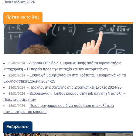
Πανελλαδικές 2024
Πρέπει να το δεις
-
Δωρεάν Σεμινάριο Συμβουλευτικής από τα Φροντιστήρια
05/02/2024
Μπαχαράκη – Η πορεία προς την επιτυχία και την αυτοβελτίωση
-
Εισαγωγή μαθητών/τριών στα Πρότυπα, Πειραματικά και τα
22/01/2024
Εκκλησιαστικά Σχολεία 2024-25
-
Προκήρυξη εισαγωγής στις Στρατιωτικές Σχολές 2024-25
19/01/2024
-
Θεσσαλονίκη: Πλήθος κόσμου στην job day στη Νεάπολη –
18/01/2024
Ποιες εταιρείες ήταν
-
Ποιο πρόγραμμα σου δίνει πρόσβαση στα καλύτερα
18/01/2024
πανεπιστήμια του κόσμου!
Εκδηλώσεις