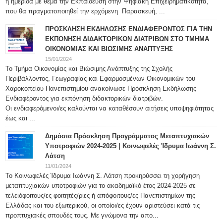
η ημερίδα με θέμα την Εκπαίδευση στην Ψηφιακή Επιχειρηματικότητα,
που θα πραγματοποιηθεί την ερχόμενη Παρασκευή, ...
ΠΡΟΣΚΛΗΣΗ ΕΚΔΗΛΩΣΗΣ ΕΝΔΙΑΦΕΡΟΝΤΟΣ ΓΙΑ ΤΗΝ
ΕΚΠΟΝΗΣΗ ΔΙΔΑΚΤΟΡΙΚΩΝ ΔΙΑΤΡΙΒΩΝ ΣΤΟ ΤΜΗΜΑ
ΟΙΚΟΝΟΜΙΑΣ ΚΑΙ ΒΙΩΣΙΜΗΣ ΑΝΑΠΤΥΞΗΣ
15/01/2024
Το Τμήμα Οικονομίας και Βιώσιμης Ανάπτυξης της Σχολής
Περιβάλλοντος, Γεωγραφίας και Εφαρμοσμένων Οικονομικών του
Χαροκοπείου Πανεπιστημίου ανακοίνωσε Πρόσκληση Εκδήλωσης
Ενδιαφέροντος για εκπόνηση διδακτορικών διατριβών.
Οι ενδιαφερόμενοι/ες καλούνται να καταθέσουν αιτήσεις υποψηφιότητας
έως και ...
Δημόσια Πρόσκληση Προγράμματος Μεταπτυχιακών
Υποτροφιών 2024-2025 | Κοινωφελές Ίδρυμα Ιωάννη Σ.
Λάτση
11/01/2024
Το Κοινωφελές Ίδρυμα Ιωάννη Σ. Λάτση προκηρύσσει τη χορήγηση
μεταπτυχιακών υποτροφιών για το ακαδημαϊκό έτος 2024-2025 σε
τελειόφοιτους/ες φοιτητές/ριες ή απόφοιτους/ες Πανεπιστημίων της
Ελλάδας και του εξωτερικού, οι οποίοι/ες έχουν αριστεύσει κατά τις
προπτυχιακές σπουδές τους. Με γνώμονα την απο...