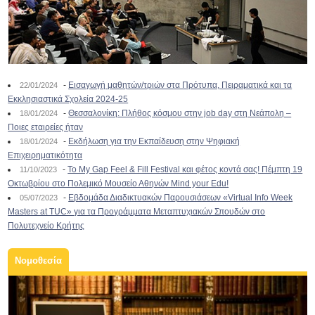
-
Εισαγωγή μαθητών/τριών στα Πρότυπα, Πειραματικά και τα
22/01/2024
Εκκλησιαστικά Σχολεία 2024-25
-
Θεσσαλονίκη: Πλήθος κόσμου στην job day στη Νεάπολη –
18/01/2024
Ποιες εταιρείες ήταν
-
Εκδήλωση για την Εκπαίδευση στην Ψηφιακή
18/01/2024
Επιχειρηματικότητα
-
To My Gap Feel & Fill Festival και φέτος κοντά σας! Πέμπτη 19
11/10/2023
Οκτωβρίου στο Πολεμικό Μουσείο Αθηνών Mind your Edu!
-
Εβδομάδα Διαδικτυακών Παρουσιάσεων «Virtual Info Week
05/07/2023
Masters at TUC» για τα Προγράμματα Μεταπτυχιακών Σπουδών στο
Πολυτεχνείο Κρήτης
Νομοθεσία