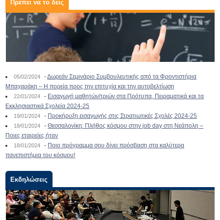
Πρέπει να το δεις
-
Δωρεάν Σεμινάριο Συμβουλευτικής από τα Φροντιστήρια
05/02/2024
Μπαχαράκη – Η πορεία προς την επιτυχία και την αυτοβελτίωση
-
Εισαγωγή μαθητών/τριών στα Πρότυπα, Πειραματικά και τα
22/01/2024
Εκκλησιαστικά Σχολεία 2024-25
-
Προκήρυξη εισαγωγής στις Στρατιωτικές Σχολές 2024-25
19/01/2024
-
Θεσσαλονίκη: Πλήθος κόσμου στην job day στη Νεάπολη –
18/01/2024
Ποιες εταιρείες ήταν
-
Ποιο πρόγραμμα σου δίνει πρόσβαση στα καλύτερα
18/01/2024
πανεπιστήμια του κόσμου!
Εκδηλώσεις