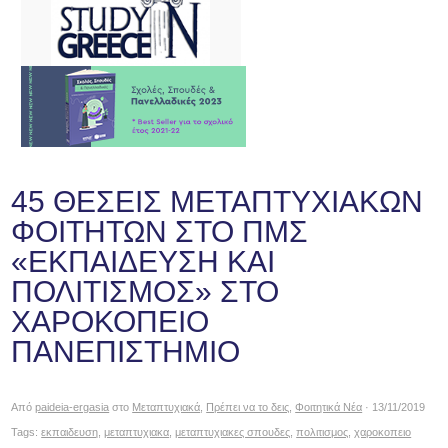
45 ΘΕΣΕΙΣ ΜΕΤΑΠΤΥΧΙΑΚΩΝ
ΦΟΙΤΗΤΩΝ ΣΤΟ ΠΜΣ
«ΕΚΠΑΙΔΕΥΣΗ ΚΑΙ
ΠΟΛΙΤΙΣΜΟΣ» ΣΤΟ
ΧΑΡΟΚΟΠΕΙΟ
ΠΑΝΕΠΙΣΤΗΜΙΟ
Από
paideia-ergasia
στο
Μεταπτυχιακά
,
Πρέπει να το δεις
,
Φοιτητικά Νέα
· 13/11/2019
Tags:
εκπαιδευση
,
μεταπτυχιακα
,
μεταπτυχιακες σπουδες
,
πολιτισμος
,
χαροκοπειο