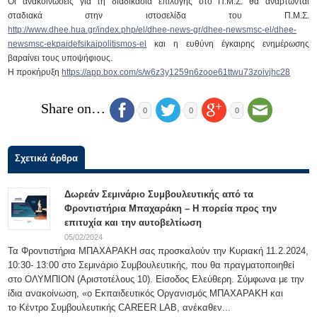
Οι ανακοινώσεις για τη διαδικασία επιλογής στο Π.Μ.Σ. θα αναρτώνται
σταδιακά στην ιστοσελίδα του Π.Μ.Σ.
http://www.dhee.hua.gr/index.php/el/dhee-news-gr/dhee-newsmsc-el/dhee-
newsmsc-ekpaidefsikaipolitismos-el
και η ευθύνη έγκαιρης ενημέρωσης
βαραίνει τους υποψήφιους.
Η προκήρυξη
https://app.box.com/s/w6z3y1259n6zooe61ttwu73zoivjhc28
Share on…
0
0
0
Σχετικά άρθρα
Δωρεάν Σεμινάριο Συμβουλευτικής από τα
Φροντιστήρια Μπαχαράκη – Η πορεία προς την
επιτυχία και την αυτοβελτίωση
05/02/2024
Τα Φροντιστήρια ΜΠΑΧΑΡΑΚΗ σας προσκαλούν την Κυριακή 11.2.2024,
10:30- 13:00 στο Σεμινάριο Συμβουλευτικής, που θα πραγματοποιηθεί
στο ΟΛΥΜΠΙΟΝ (Αριστοτέλους 10). Είσοδος Ελεύθερη. Σύμφωνα με την
ίδια ανακοίνωση, «ο Εκπαιδευτικός Οργανισμός ΜΠΑΧΑΡΑΚΗ και
το Κέντρο Συμβουλευτικής CAREER LAB, ανέκαθεν...