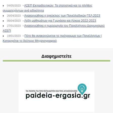
-
ΑΣΕΠ Εκπαιδευτικών: Τα στατιστικά και το πλήθος
04/05/2023
συμμετεχόντων ανά ειδικότητα
-
Ανακοινώθηκε η εγκύκλιος των Πανελλαδικών ΓΕΛ 2023
26/04/2023
-
Λήξη μαθημάτων για Γυμνάσια και Λύκεια 2022-2023
06/04/2023
-
Ανακοινώθηκε η ημερομηνία του Πανελλήνιου Διαγωνισμού
27/01/2023
ΑΣΕΠ
-
Πότε θα ανακοινώνεται το πρόγραμμα των Πανελληνίων |
19/01/2023
Καταργείται το δεύτερο Μηχανογραφικό
Διαφημιστείτε