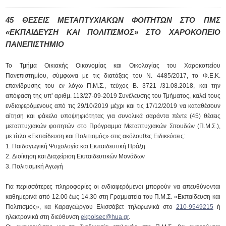
45 ΘΕΣΕΙΣ ΜΕΤΑΠΤΥΧΙΑΚΩΝ ΦΟΙΤΗΤΩΝ ΣΤΟ ΠΜΣ
«ΕΚΠΑΙΔΕΥΣΗ ΚΑΙ ΠΟΛΙΤΙΣΜΟΣ» ΣΤΟ ΧΑΡΟΚΟΠΕΙΟ
ΠΑΝΕΠΙΣΤΗΜΙΟ
Το Τμήμα Οικιακής Οικονομίας και Οικολογίας του Χαροκοπείου
Πανεπιστημίου, σύμφωνα με τις διατάξεις του Ν. 4485/2017, το Φ.Ε.Κ.
επανίδρυσης του εν λόγω Π.Μ.Σ., τεύχος Β. 3721 /31.08.2018, και την
απόφαση της υπ’ αριθμ. 113/27-09-2019 Συνέλευσης του Τμήματος, καλεί τους
ενδιαφερόµενους από τις 29/10/2019 µέχρι και τις 17/12/2019 να καταθέσουν
αίτηση και φάκελο υποψηφιότητας για συνολικά σαράντα πέντε (45) θέσεις
µεταπτυχιακών φοιτητών στο Πρόγραμμα Μεταπτυχιακών Σπουδών (Π.Μ.Σ.),
με τίτλο «Εκπαίδευση και Πολιτισμός» στις ακόλουθες Ειδικεύσεις:
Παιδαγωγική Ψυχολογία και Εκπαιδευτική Πράξη
Διοίκηση και Διαχείριση Εκπαιδευτικών Μονάδων
Πολιτισμική Αγωγή
Για περισσότερες πληροφορίες οι ενδιαφερόμενοι μπορούν να απευθύνονται
καθημερινά από 12.00 έως 14.30 στη Γραμματεία του Π.Μ.Σ. «Εκπαίδευση και
Πολιτισμός», κα Καραγεώργου Ελισσάβετ τηλεφωνικά στο
210-9549215
ή
ηλεκτρονικά στη διεύθυνση
ekpolsec@hua.gr
.