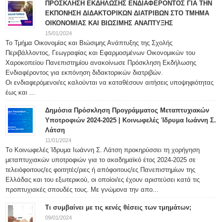
ΠΡΟΣΚΛΗΣΗ ΕΚΔΗΛΩΣΗΣ ΕΝΔΙΑΦΕΡΟΝΤΟΣ ΓΙΑ ΤΗΝ
ΕΚΠΟΝΗΣΗ ΔΙΔΑΚΤΟΡΙΚΩΝ ΔΙΑΤΡΙΒΩΝ ΣΤΟ ΤΜΗΜΑ
ΟΙΚΟΝΟΜΙΑΣ ΚΑΙ ΒΙΩΣΙΜΗΣ ΑΝΑΠΤΥΞΗΣ
15/01/2024
Το Τμήμα Οικονομίας και Βιώσιμης Ανάπτυξης της Σχολής
Περιβάλλοντος, Γεωγραφίας και Εφαρμοσμένων Οικονομικών του
Χαροκοπείου Πανεπιστημίου ανακοίνωσε Πρόσκληση Εκδήλωσης
Ενδιαφέροντος για εκπόνηση διδακτορικών διατριβών.
Οι ενδιαφερόμενοι/ες καλούνται να καταθέσουν αιτήσεις υποψηφιότητας
έως και ...
Δημόσια Πρόσκληση Προγράμματος Μεταπτυχιακών
Υποτροφιών 2024-2025 | Κοινωφελές Ίδρυμα Ιωάννη Σ.
Λάτση
11/01/2024
Το Κοινωφελές Ίδρυμα Ιωάννη Σ. Λάτση προκηρύσσει τη χορήγηση
μεταπτυχιακών υποτροφιών για το ακαδημαϊκό έτος 2024-2025 σε
τελειόφοιτους/ες φοιτητές/ριες ή απόφοιτους/ες Πανεπιστημίων της
Ελλάδας και του εξωτερικού, οι οποίοι/ες έχουν αριστεύσει κατά τις
προπτυχιακές σπουδές τους. Με γνώμονα την απο...
Τι συμβαίνει με τις κενές θέσεις των τμημάτων;
09/01/2024