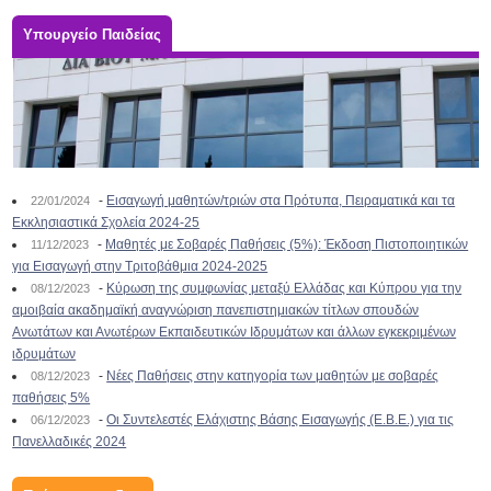
Υπουργείο Παιδείας
-
Εισαγωγή μαθητών/τριών στα Πρότυπα, Πειραματικά και τα
22/01/2024
Εκκλησιαστικά Σχολεία 2024-25
-
Μαθητές με Σοβαρές Παθήσεις (5%): Έκδοση Πιστοποιητικών
11/12/2023
για Εισαγωγή στην Τριτοβάθμια 2024-2025
-
Κύρωση της συμφωνίας μεταξύ Ελλάδας και Κύπρου για την
08/12/2023
αμοιβαία ακαδημαϊκή αναγνώριση πανεπιστημιακών τίτλων σπουδών
Ανωτάτων και Ανωτέρων Εκπαιδευτικών Ιδρυμάτων και άλλων εγκεκριμένων
ιδρυμάτων
-
Νέες Παθήσεις στην κατηγορία των μαθητών με σοβαρές
08/12/2023
παθήσεις 5%
-
Οι Συντελεστές Ελάχιστης Βάσης Εισαγωγής (Ε.Β.Ε.) για τις
06/12/2023
Πανελλαδικές 2024