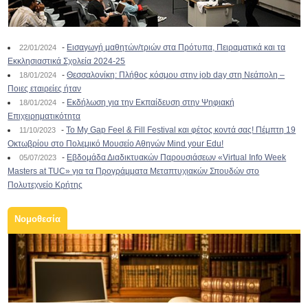
-
Εισαγωγή μαθητών/τριών στα Πρότυπα, Πειραματικά και τα
22/01/2024
Εκκλησιαστικά Σχολεία 2024-25
-
Θεσσαλονίκη: Πλήθος κόσμου στην job day στη Νεάπολη –
18/01/2024
Ποιες εταιρείες ήταν
-
Εκδήλωση για την Εκπαίδευση στην Ψηφιακή
18/01/2024
Επιχειρηματικότητα
-
To My Gap Feel & Fill Festival και φέτος κοντά σας! Πέμπτη 19
11/10/2023
Οκτωβρίου στο Πολεμικό Μουσείο Αθηνών Mind your Edu!
-
Εβδομάδα Διαδικτυακών Παρουσιάσεων «Virtual Info Week
05/07/2023
Masters at TUC» για τα Προγράμματα Μεταπτυχιακών Σπουδών στο
Πολυτεχνείο Κρήτης
Νομοθεσία