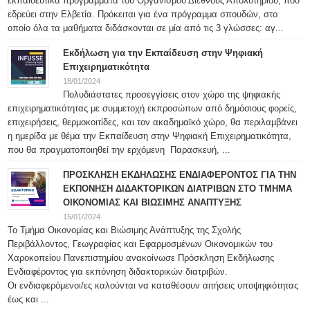
εκπαιδευτικά προγράμματα του Οργανισμού Διεθνούς Απολυτηρίου, που
εδρεύει στην Ελβετία. Πρόκειται για ένα πρόγραμμα σπουδών, στο
οποίο όλα τα μαθήματα διδάσκονται σε μία από τις 3 γλώσσες: αγ...
Εκδήλωση για την Εκπαίδευση στην Ψηφιακή
Επιχειρηματικότητα
18/01/2024
Πολυδιάστατες προσεγγίσεις στον χώρο της ψηφιακής
επιχειρηματικότητας με συμμετοχή εκπροσώπων από δημόσιους φορείς,
επιχειρήσεις, θερμοκοιτίδες, και τον ακαδημαϊκό χώρο, θα περιλαμβάνει
η ημερίδα με θέμα την Εκπαίδευση στην Ψηφιακή Επιχειρηματικότητα,
που θα πραγματοποιηθεί την ερχόμενη Παρασκευή, ...
ΠΡΟΣΚΛΗΣΗ ΕΚΔΗΛΩΣΗΣ ΕΝΔΙΑΦΕΡΟΝΤΟΣ ΓΙΑ ΤΗΝ
ΕΚΠΟΝΗΣΗ ΔΙΔΑΚΤΟΡΙΚΩΝ ΔΙΑΤΡΙΒΩΝ ΣΤΟ ΤΜΗΜΑ
ΟΙΚΟΝΟΜΙΑΣ ΚΑΙ ΒΙΩΣΙΜΗΣ ΑΝΑΠΤΥΞΗΣ
15/01/2024
Το Τμήμα Οικονομίας και Βιώσιμης Ανάπτυξης της Σχολής
Περιβάλλοντος, Γεωγραφίας και Εφαρμοσμένων Οικονομικών του
Χαροκοπείου Πανεπιστημίου ανακοίνωσε Πρόσκληση Εκδήλωσης
Ενδιαφέροντος για εκπόνηση διδακτορικών διατριβών.
Οι ενδιαφερόμενοι/ες καλούνται να καταθέσουν αιτήσεις υποψηφιότητας
έως και ...