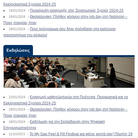
Εκκλησιαστικά Σχολεία 2024-25
-
Προκήρυξη εισαγωγής στις Στρατιωτικές Σχολές 2024-25
19/01/2024
-
Θεσσαλονίκη: Πλήθος κόσμου στην job day στη Νεάπολη –
18/01/2024
Ποιες εταιρείες ήταν
-
Ποιο πρόγραμμα σου δίνει πρόσβαση στα καλύτερα
18/01/2024
πανεπιστήμια του κόσμου!
Εκδηλώσεις
-
Εισαγωγή μαθητών/τριών στα Πρότυπα, Πειραματικά και τα
22/01/2024
Εκκλησιαστικά Σχολεία 2024-25
-
Θεσσαλονίκη: Πλήθος κόσμου στην job day στη Νεάπολη –
18/01/2024
Ποιες εταιρείες ήταν
-
Εκδήλωση για την Εκπαίδευση στην Ψηφιακή
18/01/2024
Επιχειρηματικότητα
-
To My Gap Feel & Fill Festival και φέτος κοντά σας! Πέμπτη 19
11/10/2023