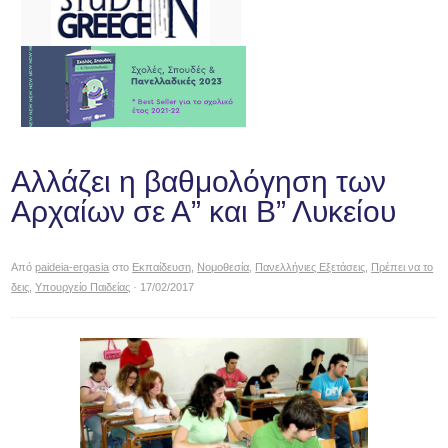
Αλλάζει η βαθμολόγηση των
Αρχαίων σε Α” και Β” Λυκείου
Από
paideia-ergasia
στο
Εκπαίδευση
,
Νομοθεσία
,
Πανελλήνιες Εξετάσεις
,
Πρέπει να το
δεις
,
Υπουργείο Παιδείας
· 17/02/2017