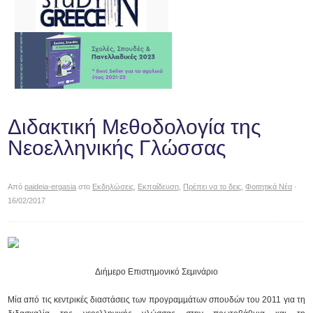
Διδακτική Μεθοδολογία της
Νεοελληνικής Γλώσσας
Από
paideia-ergasia
στο
Εκδηλώσεις
,
Εκπαίδευση
,
Πρέπει να το δεις
,
Φοιτητικά Νέα
·
16/02/2017
Διήμερο Επιστημονικό Σεμινάριο
Μία από τις κεντρικές διαστάσεις των προγραµµάτων σπουδών του 2011 για τη