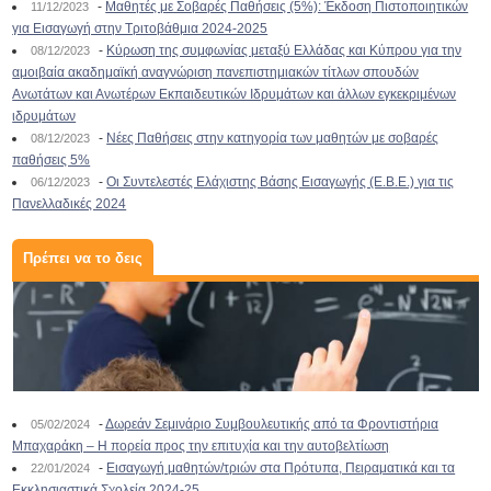
-
Μαθητές με Σοβαρές Παθήσεις (5%): Έκδοση Πιστοποιητικών
11/12/2023
για Εισαγωγή στην Τριτοβάθμια 2024-2025
-
Κύρωση της συμφωνίας μεταξύ Ελλάδας και Κύπρου για την
08/12/2023
αμοιβαία ακαδημαϊκή αναγνώριση πανεπιστημιακών τίτλων σπουδών
Ανωτάτων και Ανωτέρων Εκπαιδευτικών Ιδρυμάτων και άλλων εγκεκριμένων
ιδρυμάτων
-
Νέες Παθήσεις στην κατηγορία των μαθητών με σοβαρές
08/12/2023
παθήσεις 5%
-
Οι Συντελεστές Ελάχιστης Βάσης Εισαγωγής (Ε.Β.Ε.) για τις
06/12/2023
Πανελλαδικές 2024
Πρέπει να το δεις
-
Δωρεάν Σεμινάριο Συμβουλευτικής από τα Φροντιστήρια
05/02/2024
Μπαχαράκη – Η πορεία προς την επιτυχία και την αυτοβελτίωση
-
Εισαγωγή μαθητών/τριών στα Πρότυπα, Πειραματικά και τα
22/01/2024
Εκκλησιαστικά Σχολεία 2024-25