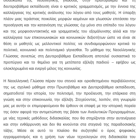
διδασκαλία της νεοελληνικής γλώσσας στην πρωτοβάθµια και τη
δευτεροβάθµια εκπαίδευση είναι ο κριτικός γραµµατισµός, με την έννοια της
καλλιέργειας της κριτικής ανάλυσης του λόγου από τους μαθητές. H ύπαρξη
πλέον μιας τεράστιας ποικιλίας μορφών κειμένων και γλωσσών επιτάσσει την
προσέγγιση και την κατανόηση της γλώσσας όχι μόνο στο επίπεδο του λόγου
και της μορφοσυντακτικής και γραμματικής του εξομάλυνσης αλλά και την
καλλιέργεια των επικοινωνιακών και κοινωνικών δεξιοτήτων ώστε να είναι σε
θέση οι μαθητές ως μελλοντικοί πολίτες να συνδιαμορφώνουν κριτικά το
πολιτικό, κοινωνικό και πολιτισμικό γίγνεσθαι. Το μάθημα της Νεοελληνικής
Γλώσσας συνεπώς στη Δευτεροβάθμια Εκπαίδευση αποτελεί ουσιαστικά το
προπύργιο και το θεμέλιο για τη μετέπειτα εξέλιξη παιδιού – εφήβου ως
ολοκληρωμένο και ενεργό μέλος της κοινωνίας.
Η Νεοελληνική Γλώσσα πέραν του στενού και οριοθετημένου περιβάλλοντος
της ως σχολικό μάθημα στην Πρωτοβάθμια και Δευτεροβάθμια εκπαίδευση,
σηματοδοτεί την ιστορία, τον πολιτισμό, την προέλευση, την επάρκεια στη
γνώση και στην επικοινωνία, την εξέλιξη. Στοχεύοντας, λοιπόν, στη γνωριμία
μας με αυτήν οι επιμορφούμενοι θα έρθουν σε επαφή με την ιστορική πορεία
της όσον αφορά την αντιμετώπιση της βάσει των Αναλυτικών Προγραμμάτων,
με νέες τεχνικές μεθόδους διδασκαλίας που θα στηρίζονται στην αυτενέργεια
και στην ενθάρρυνση και δεν θα κινούνται στα στεγανά της παραδοσιακής
τάξης. Μέσα σε αυτό το πλαίσιο θα συζητηθεί ο όρος ψηφιακός
εγγραμματισμός και η χρήση των νέων τεχνολογιών στη διδασκαλία του