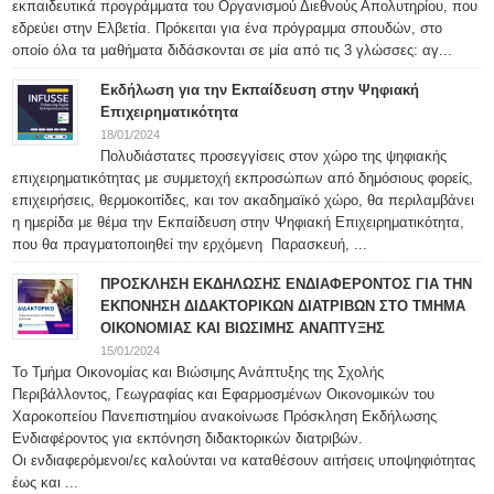
εκπαιδευτικά προγράμματα του Οργανισμού Διεθνούς Απολυτηρίου, που
εδρεύει στην Ελβετία. Πρόκειται για ένα πρόγραμμα σπουδών, στο
οποίο όλα τα μαθήματα διδάσκονται σε μία από τις 3 γλώσσες: αγ...
Εκδήλωση για την Εκπαίδευση στην Ψηφιακή
Επιχειρηματικότητα
18/01/2024
Πολυδιάστατες προσεγγίσεις στον χώρο της ψηφιακής
επιχειρηματικότητας με συμμετοχή εκπροσώπων από δημόσιους φορείς,
επιχειρήσεις, θερμοκοιτίδες, και τον ακαδημαϊκό χώρο, θα περιλαμβάνει
η ημερίδα με θέμα την Εκπαίδευση στην Ψηφιακή Επιχειρηματικότητα,
που θα πραγματοποιηθεί την ερχόμενη Παρασκευή, ...
ΠΡΟΣΚΛΗΣΗ ΕΚΔΗΛΩΣΗΣ ΕΝΔΙΑΦΕΡΟΝΤΟΣ ΓΙΑ ΤΗΝ
ΕΚΠΟΝΗΣΗ ΔΙΔΑΚΤΟΡΙΚΩΝ ΔΙΑΤΡΙΒΩΝ ΣΤΟ ΤΜΗΜΑ
ΟΙΚΟΝΟΜΙΑΣ ΚΑΙ ΒΙΩΣΙΜΗΣ ΑΝΑΠΤΥΞΗΣ
15/01/2024
Το Τμήμα Οικονομίας και Βιώσιμης Ανάπτυξης της Σχολής
Περιβάλλοντος, Γεωγραφίας και Εφαρμοσμένων Οικονομικών του
Χαροκοπείου Πανεπιστημίου ανακοίνωσε Πρόσκληση Εκδήλωσης
Ενδιαφέροντος για εκπόνηση διδακτορικών διατριβών.
Οι ενδιαφερόμενοι/ες καλούνται να καταθέσουν αιτήσεις υποψηφιότητας
έως και ...