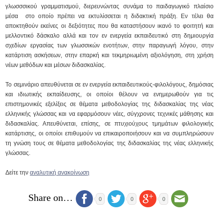
γλωσσσικού γραμματισμού, διερευνώντας συνάμα το παιδαγωγικό πλαίσιο
μέσα στο οποίο πρέπει να εκτυλίσσεται η διδακτική πράξη. Εν τέλει θα
αποκτηθούν εκείνες οι δεξιότητες που θα καταστήσουν ικανό το φοιτητή και
μελλοντικό δάσκαλο αλλά και τον εν ενεργεία εκπαιδευτικό στη δημιουργία
σχεδίων εργασίας των γλωσσικών ενοτήτων, στην παραγωγή λόγου, στην
κατάρτιση ασκήσεων, στην επαρκή και τεκμηριωμένη αξιολόγηση, στη χρήση
νέων μεθόδων και μέσων διδασκαλίας.
Το σεμινάριο απευθύνεται σε εν ενεργεία εκπαιδευτικούς-φιλολόγους, δημόσιας
και ιδιωτικής εκπαίδευσης, οι οποίοι θέλουν να ενημερωθούν για τις
επιστημονικές εξελίξεις σε θέματα μεθοδολογίας της διδασκαλίας της νέας
ελληνικής γλώσσας και να εφαρμόσουν νέες, σύγχρονες τεχνικές μάθησης και
διδασκαλίας. Απευθύνεται, επίσης, σε πτυχιούχους τμημάτων φιλολογικής
κατάρτισης, οι οποίοι επιθυμούν να επικαιροποιήσουν και να συμπληρώσουν
τη γνώση τους σε θέματα μεθοδολογίας της διδασκαλίας της νέας ελληνικής
γλώσσας.
Δείτε την
αναλυτική ανακοίνωση
Share on…
0
0
0