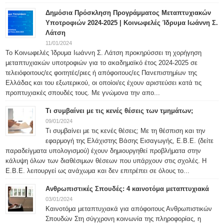
Δημόσια Πρόσκληση Προγράμματος Μεταπτυχιακών
Υποτροφιών 2024-2025 | Κοινωφελές Ίδρυμα Ιωάννη Σ.
Λάτση
11/01/2024
Το Κοινωφελές Ίδρυμα Ιωάννη Σ. Λάτση προκηρύσσει τη χορήγηση
μεταπτυχιακών υποτροφιών για το ακαδημαϊκό έτος 2024-2025 σε
τελειόφοιτους/ες φοιτητές/ριες ή απόφοιτους/ες Πανεπιστημίων της
Ελλάδας και του εξωτερικού, οι οποίοι/ες έχουν αριστεύσει κατά τις
προπτυχιακές σπουδές τους. Με γνώμονα την απο...
Τι συμβαίνει με τις κενές θέσεις των τμημάτων;
09/01/2024
Τι συμβαίνει με τις κενές θέσεις; Με τη θέσπιση και την
εφαρμογή της Ελάχιστης Βάσης Εισαγωγής, Ε.Β.Ε. (δείτε
παραδείγματα υπολογισμού) έχουν δημιουργηθεί προβλήματα στην
κάλυψη όλων των διαθέσιμων θέσεων που υπάρχουν στις σχολές. Η
Ε.Β.Ε. λειτουργεί ως ανάχωμα και δεν επιτρέπει σε όλους το...
Ανθρωπιστικές Σπουδές: 4 καινοτόμα μεταπτυχιακά
03/01/2024
Καινοτόμα μεταπτυχιακά για απόφοιτους Ανθρωπιστικών
Σπουδών Στη σύγχρονη κοινωνία της πληροφορίας, η