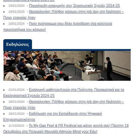
-
Προκήρυξη εισαγωγής στις Στρατιωτικές Σχολές 2024-25
19/01/2024
-
Θεσσαλονίκη: Πλήθος κόσμου στην job day στη Νεάπολη –
18/01/2024
Ποιες εταιρείες ήταν
-
Ποιο πρόγραμμα σου δίνει πρόσβαση στα καλύτερα
18/01/2024
πανεπιστήμια του κόσμου!
Εκδηλώσεις
-
Εισαγωγή μαθητών/τριών στα Πρότυπα, Πειραματικά και τα
22/01/2024
Εκκλησιαστικά Σχολεία 2024-25
-
Θεσσαλονίκη: Πλήθος κόσμου στην job day στη Νεάπολη –
18/01/2024
Ποιες εταιρείες ήταν
-
Εκδήλωση για την Εκπαίδευση στην Ψηφιακή
18/01/2024
Επιχειρηματικότητα
-
To My Gap Feel & Fill Festival και φέτος κοντά σας! Πέμπτη 19
11/10/2023
Οκτωβρίου στο Πολεμικό Μουσείο Αθηνών Mind your Edu!