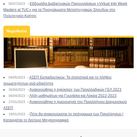
-
Εβδομάδα Διαδικτυακών Παρουσιάσεων «Virtual Info Week
05/07/2023
Masters at TUC» για τα Προγράμματα Μεταπτυχιακών Σπουδών στο
Πολυτεχνείο Κρήτης
Νομοθεσία
-
ΑΣΕΠ Εκπαιδευτικών: Τα στατιστικά και το πλήθος
04/05/2023
συμμετεχόντων ανά ειδικότητα
-
Ανακοινώθηκε η εγκύκλιος των Πανελλαδικών ΓΕΛ 2023
26/04/2023
-
Λήξη μαθημάτων για Γυμνάσια και Λύκεια 2022-2023
06/04/2023
-
Ανακοινώθηκε η ημερομηνία του Πανελλήνιου Διαγωνισμού
27/01/2023
ΑΣΕΠ
-
Πότε θα ανακοινώνεται το πρόγραμμα των Πανελληνίων |
19/01/2023
Καταργείται το δεύτερο Μηχανογραφικό