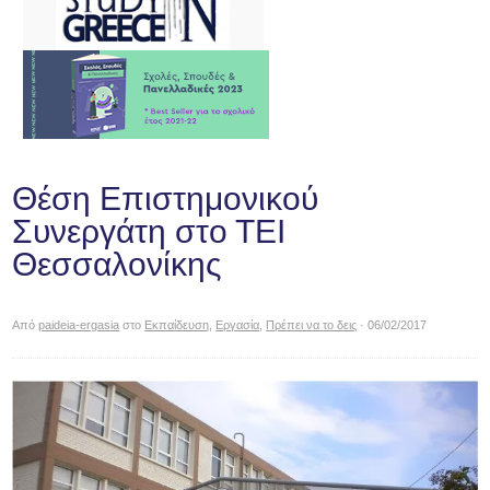
Θέση Επιστημονικού
Συνεργάτη στο ΤΕΙ
Θεσσαλονίκης
Από
paideia-ergasia
στο
Εκπαίδευση
,
Εργασία
,
Πρέπει να το δεις
· 06/02/2017