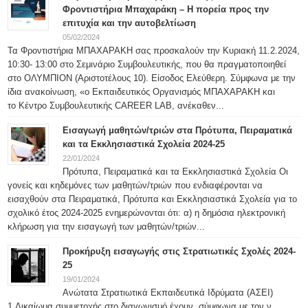
Φροντιστήρια Μπαχαράκη – Η πορεία προς την
επιτυχία και την αυτοβελτίωση
05/02/2024
Τα Φροντιστήρια ΜΠΑΧΑΡΑΚΗ σας προσκαλούν την Κυριακή 11.2.2024,
10:30- 13:00 στο Σεμινάριο Συμβουλευτικής, που θα πραγματοποιηθεί
στο ΟΛΥΜΠΙΟΝ (Αριστοτέλους 10). Είσοδος Ελεύθερη. Σύμφωνα με την
ίδια ανακοίνωση, «ο Εκπαιδευτικός Οργανισμός ΜΠΑΧΑΡΑΚΗ και
το Κέντρο Συμβουλευτικής CAREER LAB, ανέκαθεν...
Εισαγωγή μαθητών/τριών στα Πρότυπα, Πειραματικά
και τα Εκκλησιαστικά Σχολεία 2024-25
22/01/2024
Πρότυπα, Πειραματικά και τα Εκκλησιαστικά Σχολεία Οι
γονείς και κηδεμόνες των μαθητών/τριών που ενδιαφέρονται να
εισαχθούν στα Πειραματικά, Πρότυπα και Εκκλησιαστικά Σχολεία για το
σχολικό έτος 2024-2025 ενημερώνονται ότι: α) η δημόσια ηλεκτρονική
κλήρωση για την εισαγωγή των μαθητών/τριών...
Προκήρυξη εισαγωγής στις Στρατιωτικές Σχολές 2024-
25
19/01/2024
Ανώτατα Στρατιωτικά Εκπαιδευτικά Ιδρύματα (ΑΣΕΙ)
1.Δικαίωμα συμμετοχής στο διαγωνισμό έχουν, σύμφωνα με τον ν.