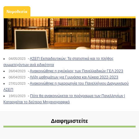
Νομοθεσία
-
ΑΣΕΠ Εκπαιδευτικών: Τα στατιστικά και το πλήθος
04/05/2023
συμμετεχόντων ανά ειδικότητα
-
Ανακοινώθηκε η εγκύκλιος των Πανελλαδικών ΓΕΛ 2023
26/04/2023
-
Λήξη μαθημάτων για Γυμνάσια και Λύκεια 2022-2023
06/04/2023
-
Ανακοινώθηκε η ημερομηνία του Πανελλήνιου Διαγωνισμού
27/01/2023
ΑΣΕΠ
-
Πότε θα ανακοινώνεται το πρόγραμμα των Πανελληνίων |
19/01/2023
Καταργείται το δεύτερο Μηχανογραφικό
Διαφημιστείτε