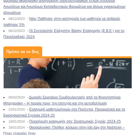
αμοιβαία ακαδημαϊκή αναγνώριση πανεπιστημιακών τίτλων σπουδών
Ανωτάτων και Ανωτέρων Εκπαιδευτικών Ιδρυμάτων και άλλων εγκεκριμένων
ιδρυμάτων
-
Νέες Παθήσεις στην κατηγορία των μαθητών με σοβαρές
08/12/2023
παθήσεις 5%
-
Οι Συντελεστές Ελάχιστης Βάσης Εισαγωγής (Ε.Β.Ε.) για τις
06/12/2023
Πανελλαδικές 2024
Πρέπει να το δεις
-
Δωρεάν Σεμινάριο Συμβουλευτικής από τα Φροντιστήρια
05/02/2024
Μπαχαράκη – Η πορεία προς την επιτυχία και την αυτοβελτίωση
-
Εισαγωγή μαθητών/τριών στα Πρότυπα, Πειραματικά και τα
22/01/2024
Εκκλησιαστικά Σχολεία 2024-25
-
Προκήρυξη εισαγωγής στις Στρατιωτικές Σχολές 2024-25
19/01/2024
-
Θεσσαλονίκη: Πλήθος κόσμου στην job day στη Νεάπολη –
18/01/2024
Ποιες εταιρείες ήταν