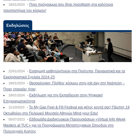
-
Ποιο πρόγραμμα σου δίνει πρόσβαση στα καλύτερα
18/01/2024
πανεπιστήμια του κόσμου!
Εκδηλώσεις
-
Εισαγωγή μαθητών/τριών στα Πρότυπα, Πειραματικά και τα
22/01/2024
Εκκλησιαστικά Σχολεία 2024-25
-
Θεσσαλονίκη: Πλήθος κόσμου στην job day στη Νεάπολη –
18/01/2024
Ποιες εταιρείες ήταν
-
Εκδήλωση για την Εκπαίδευση στην Ψηφιακή
18/01/2024
Επιχειρηματικότητα
-
To My Gap Feel & Fill Festival και φέτος κοντά σας! Πέμπτη 19
11/10/2023
Οκτωβρίου στο Πολεμικό Μουσείο Αθηνών Mind your Edu!
-
Εβδομάδα Διαδικτυακών Παρουσιάσεων «Virtual Info Week
05/07/2023
Masters at TUC» για τα Προγράμματα Μεταπτυχιακών Σπουδών στο
Πολυτεχνείο Κρήτης