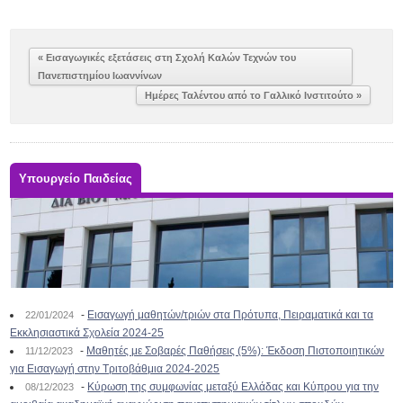
« Εισαγωγικές εξετάσεις στη Σχολή Καλών Τεχνών του
Πανεπιστημίου Ιωαννίνων
Ημέρες Ταλέντου από το Γαλλικό Ινστιτούτο »
Υπουργείο Παιδείας
-
Εισαγωγή μαθητών/τριών στα Πρότυπα, Πειραματικά και τα
22/01/2024
Εκκλησιαστικά Σχολεία 2024-25
-
Μαθητές με Σοβαρές Παθήσεις (5%): Έκδοση Πιστοποιητικών
11/12/2023
για Εισαγωγή στην Τριτοβάθμια 2024-2025
-
Κύρωση της συμφωνίας μεταξύ Ελλάδας και Κύπρου για την
08/12/2023