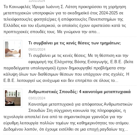
11/01/2024
Το Κοινωφελές Ίδρυμα Ιωάννη Σ. Λάτση προκηρύσσει τη χορήγηση
μεταπτυχιακών υποτροφιών για το ακαδημαϊκό έτος 2024-2025 σε
τελειόφοιτους/ες φοιτητές/ριες ή απόφοιτους/ες Πανεπιστημίων της
Ελλάδας και του εξωτερικού, οι οποίοι/ες έχουν αριστεύσει κατά τις
προπτυχιακές σπουδές τους. Με γνώμονα την απο...
Τι συμβαίνει με τις κενές θέσεις των τμημάτων;
09/01/2024
Τι συμβαίνει με τις κενές θέσεις; Με τη θέσπιση και την
εφαρμογή της Ελάχιστης Βάσης Εισαγωγής, Ε.Β.Ε. (δείτε
παραδείγματα υπολογισμού) έχουν δημιουργηθεί προβλήματα στην
κάλυψη όλων των διαθέσιμων θέσεων που υπάρχουν στις σχολές. Η
Ε.Β.Ε. λειτουργεί ως ανάχωμα και δεν επιτρέπει σε όλους το...
Ανθρωπιστικές Σπουδές: 4 καινοτόμα μεταπτυχιακά
03/01/2024
Καινοτόμα μεταπτυχιακά για απόφοιτους Ανθρωπιστικών
Σπουδών Στη σύγχρονη κοινωνία της πληροφορίας, η
τεχνολογία αποτελεί ένα από τα σημαντικότερα γρανάζια για την
εύρυθμη λειτουργία πολλών τομέων της καθημερινότητας του ατόμου.
Δεδομένου λοιπόν, ότι έχουμε εισέλθει σε μια εποχή ραγδαίων τεχ...