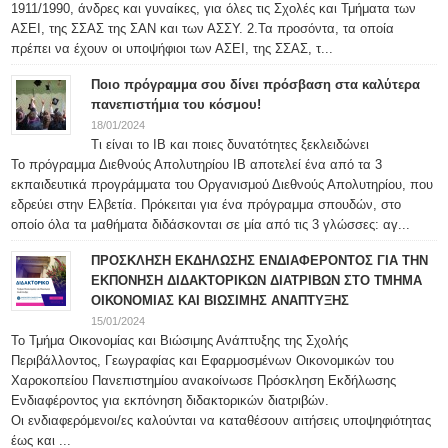
1911/1990, άνδρες και γυναίκες, για όλες τις Σχολές και Τμήματα των
ΑΣΕΙ, της ΣΣΑΣ της ΣΑΝ και των ΑΣΣΥ. 2.Τα προσόντα, τα οποία
πρέπει να έχουν οι υποψήφιοι των ΑΣΕΙ, της ΣΣΑΣ, τ...
Ποιο πρόγραμμα σου δίνει πρόσβαση στα καλύτερα
πανεπιστήμια του κόσμου!
18/01/2024
Τι είναι το IB και ποιες δυνατότητες ξεκλειδώνει
Το πρόγραμμα Διεθνούς Απολυτηρίου IB αποτελεί ένα από τα 3
εκπαιδευτικά προγράμματα του Οργανισμού Διεθνούς Απολυτηρίου, που
εδρεύει στην Ελβετία. Πρόκειται για ένα πρόγραμμα σπουδών, στο
οποίο όλα τα μαθήματα διδάσκονται σε μία από τις 3 γλώσσες: αγ...
ΠΡΟΣΚΛΗΣΗ ΕΚΔΗΛΩΣΗΣ ΕΝΔΙΑΦΕΡΟΝΤΟΣ ΓΙΑ ΤΗΝ
ΕΚΠΟΝΗΣΗ ΔΙΔΑΚΤΟΡΙΚΩΝ ΔΙΑΤΡΙΒΩΝ ΣΤΟ ΤΜΗΜΑ
ΟΙΚΟΝΟΜΙΑΣ ΚΑΙ ΒΙΩΣΙΜΗΣ ΑΝΑΠΤΥΞΗΣ
15/01/2024
Το Τμήμα Οικονομίας και Βιώσιμης Ανάπτυξης της Σχολής
Περιβάλλοντος, Γεωγραφίας και Εφαρμοσμένων Οικονομικών του
Χαροκοπείου Πανεπιστημίου ανακοίνωσε Πρόσκληση Εκδήλωσης
Ενδιαφέροντος για εκπόνηση διδακτορικών διατριβών.
Οι ενδιαφερόμενοι/ες καλούνται να καταθέσουν αιτήσεις υποψηφιότητας
έως και ...