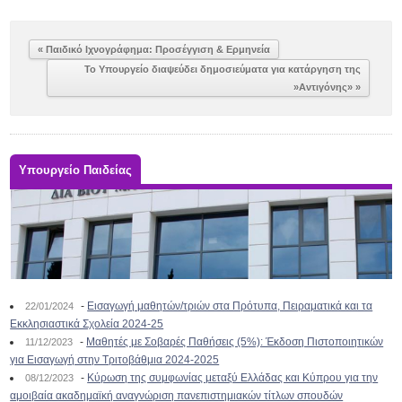
« Παιδικό Ιχνογράφημα: Προσέγγιση & Ερμηνεία
Το Υπουργείο διαψεύδει δημοσιεύματα για κατάργηση της
»Αντιγόνης» »
Υπουργείο Παιδείας
-
Εισαγωγή μαθητών/τριών στα Πρότυπα, Πειραματικά και τα
22/01/2024
Εκκλησιαστικά Σχολεία 2024-25
-
Μαθητές με Σοβαρές Παθήσεις (5%): Έκδοση Πιστοποιητικών
11/12/2023
για Εισαγωγή στην Τριτοβάθμια 2024-2025
-
Κύρωση της συμφωνίας μεταξύ Ελλάδας και Κύπρου για την
08/12/2023
αμοιβαία ακαδημαϊκή αναγνώριση πανεπιστημιακών τίτλων σπουδών