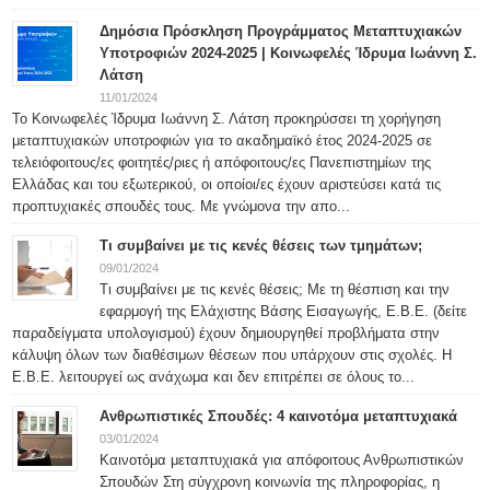
Δημόσια Πρόσκληση Προγράμματος Μεταπτυχιακών
Υποτροφιών 2024-2025 | Κοινωφελές Ίδρυμα Ιωάννη Σ.
Λάτση
11/01/2024
Το Κοινωφελές Ίδρυμα Ιωάννη Σ. Λάτση προκηρύσσει τη χορήγηση
μεταπτυχιακών υποτροφιών για το ακαδημαϊκό έτος 2024-2025 σε
τελειόφοιτους/ες φοιτητές/ριες ή απόφοιτους/ες Πανεπιστημίων της
Ελλάδας και του εξωτερικού, οι οποίοι/ες έχουν αριστεύσει κατά τις
προπτυχιακές σπουδές τους. Με γνώμονα την απο...
Τι συμβαίνει με τις κενές θέσεις των τμημάτων;
09/01/2024
Τι συμβαίνει με τις κενές θέσεις; Με τη θέσπιση και την
εφαρμογή της Ελάχιστης Βάσης Εισαγωγής, Ε.Β.Ε. (δείτε
παραδείγματα υπολογισμού) έχουν δημιουργηθεί προβλήματα στην
κάλυψη όλων των διαθέσιμων θέσεων που υπάρχουν στις σχολές. Η
Ε.Β.Ε. λειτουργεί ως ανάχωμα και δεν επιτρέπει σε όλους το...
Ανθρωπιστικές Σπουδές: 4 καινοτόμα μεταπτυχιακά
03/01/2024
Καινοτόμα μεταπτυχιακά για απόφοιτους Ανθρωπιστικών
Σπουδών Στη σύγχρονη κοινωνία της πληροφορίας, η