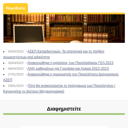
Νομοθεσία
-
ΑΣΕΠ Εκπαιδευτικών: Τα στατιστικά και το πλήθος
04/05/2023
συμμετεχόντων ανά ειδικότητα
-
Ανακοινώθηκε η εγκύκλιος των Πανελλαδικών ΓΕΛ 2023
26/04/2023
-
Λήξη μαθημάτων για Γυμνάσια και Λύκεια 2022-2023
06/04/2023
-
Ανακοινώθηκε η ημερομηνία του Πανελλήνιου Διαγωνισμού
27/01/2023
ΑΣΕΠ
-
Πότε θα ανακοινώνεται το πρόγραμμα των Πανελληνίων |
19/01/2023
Καταργείται το δεύτερο Μηχανογραφικό
Διαφημιστείτε