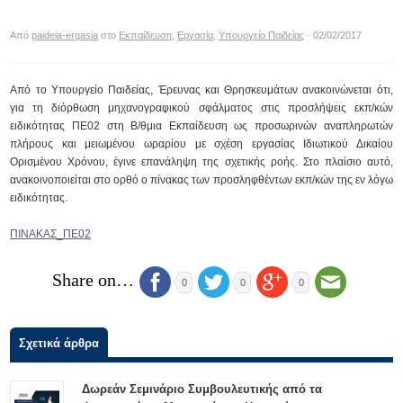
Από
paideia-ergasia
στο
Εκπαίδευση
,
Εργασία
,
Υπουργείο Παιδείας
· 02/02/2017
Από το Υπουργείο Παιδείας, Έρευνας και Θρησκευμάτων ανακοινώνεται ότι,
για τη διόρθωση μηχανογραφικού σφάλματος στις προσλήψεις εκπ/κών
ειδικότητας ΠΕ02 στη Β/θμια Εκπαίδευση ως προσωρινών αναπληρωτών
πλήρους και μειωμένου ωραρίου με σχέση εργασίας Ιδιωτικού Δικαίου
Ορισμένου Χρόνου, έγινε επανάληψη της σχετικής ροής. Στο πλαίσιο αυτό,
ανακοινοποιείται στο ορθό ο πίνακας των προσληφθέντων εκπ/κών της εν λόγω
ειδικότητας.
ΠΙΝΑΚΑΣ_ΠΕ02
Share on…
0
0
0
Σχετικά άρθρα
Δωρεάν Σεμινάριο Συμβουλευτικής από τα