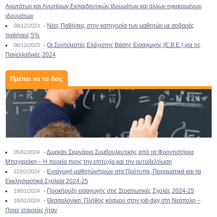
Ανωτάτων και Ανωτέρων Εκπαιδευτικών Ιδρυμάτων και άλλων εγκεκριμένων
ιδρυμάτων
-
Νέες Παθήσεις στην κατηγορία των μαθητών με σοβαρές
08/12/2023
παθήσεις 5%
-
Οι Συντελεστές Ελάχιστης Βάσης Εισαγωγής (Ε.Β.Ε.) για τις
06/12/2023
Πανελλαδικές 2024
Πρέπει να το δεις
-
Δωρεάν Σεμινάριο Συμβουλευτικής από τα Φροντιστήρια
05/02/2024
Μπαχαράκη – Η πορεία προς την επιτυχία και την αυτοβελτίωση
-
Εισαγωγή μαθητών/τριών στα Πρότυπα, Πειραματικά και τα
22/01/2024
Εκκλησιαστικά Σχολεία 2024-25
-
Προκήρυξη εισαγωγής στις Στρατιωτικές Σχολές 2024-25
19/01/2024
-
Θεσσαλονίκη: Πλήθος κόσμου στην job day στη Νεάπολη –
18/01/2024
Ποιες εταιρείες ήταν