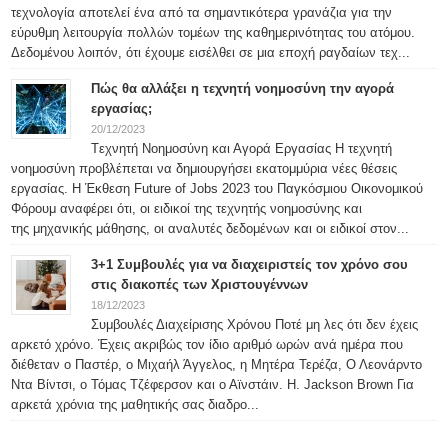
τεχνολογία αποτελεί ένα από τα σημαντικότερα γρανάζια για την
εύρυθμη λειτουργία πολλών τομέων της καθημερινότητας του ατόμου.
Δεδομένου λοιπόν, ότι έχουμε εισέλθει σε μια εποχή ραγδαίων τεχ...
Πώς θα αλλάξει η τεχνητή νοημοσύνη την αγορά
εργασίας;
20/12/2023
Tεχνητή Νοημοσύνη και Αγορά Εργασίας Η τεχνητή
νοημοσύνη προβλέπεται να δημιουργήσει εκατομμύρια νέες θέσεις
εργασίας. Η Έκθεση Future of Jobs 2023 του Παγκόσμιου Οικονομικού
Φόρουμ αναφέρει ότι, οι ειδικοί της τεχνητής νοημοσύνης και
της μηχανικής μάθησης, οι αναλυτές δεδομένων και οι ειδικοί στον...
3+1 Συμβουλές για να διαχειριστείς τον χρόνο σου
στις διακοπές των Χριστουγέννων
18/12/2023
Συμβουλές Διαχείρισης Χρόνου Ποτέ μη λες ότι δεν έχεις
αρκετό χρόνο. Έχεις ακριβώς τον ίδιο αριθμό ωρών ανά ημέρα που
διέθεταν ο Παστέρ, ο Μιχαήλ Άγγελος, η Μητέρα Τερέζα, Ο Λεονάρντο
Ντα Βίντσι, ο Τόμας Τζέφερσον και ο Αϊνστάιν. H. Jackson Brown Για
αρκετά χρόνια της μαθητικής σας διαδρο...