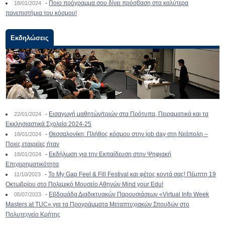
-
Ποιο πρόγραμμα σου δίνει πρόσβαση στα καλύτερα
18/01/2024
πανεπιστήμια του κόσμου!
Εκδηλώσεις
-
Εισαγωγή μαθητών/τριών στα Πρότυπα, Πειραματικά και τα
22/01/2024
Εκκλησιαστικά Σχολεία 2024-25
-
Θεσσαλονίκη: Πλήθος κόσμου στην job day στη Νεάπολη –
18/01/2024
Ποιες εταιρείες ήταν
-
Εκδήλωση για την Εκπαίδευση στην Ψηφιακή
18/01/2024
Επιχειρηματικότητα
-
To My Gap Feel & Fill Festival και φέτος κοντά σας! Πέμπτη 19
11/10/2023
Οκτωβρίου στο Πολεμικό Μουσείο Αθηνών Mind your Edu!
-
Εβδομάδα Διαδικτυακών Παρουσιάσεων «Virtual Info Week
05/07/2023
Masters at TUC» για τα Προγράμματα Μεταπτυχιακών Σπουδών στο
Πολυτεχνείο Κρήτης