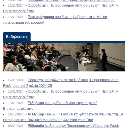
-
Θεσσαλονίκη: Πλήθος κόσμου στην job day στη Νεάπολη –
18/01/2024
Ποιες εταιρείες ήταν
-
Ποιο πρόγραμμα σου δίνει πρόσβαση στα καλύτερα
18/01/2024
πανεπιστήμια του κόσμου!
Εκδηλώσεις
-
Εισαγωγή μαθητών/τριών στα Πρότυπα, Πειραματικά και τα
22/01/2024
Εκκλησιαστικά Σχολεία 2024-25
-
Θεσσαλονίκη: Πλήθος κόσμου στην job day στη Νεάπολη –
18/01/2024
Ποιες εταιρείες ήταν
-
Εκδήλωση για την Εκπαίδευση στην Ψηφιακή
18/01/2024
Επιχειρηματικότητα
-
To My Gap Feel & Fill Festival και φέτος κοντά σας! Πέμπτη 19
11/10/2023
Οκτωβρίου στο Πολεμικό Μουσείο Αθηνών Mind your Edu!
-
Εβδομάδα Διαδικτυακών Παρουσιάσεων «Virtual Info Week
05/07/2023