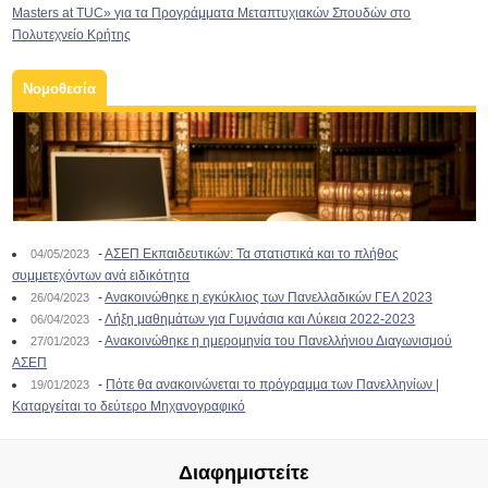
Masters at TUC» για τα Προγράμματα Μεταπτυχιακών Σπουδών στο
Πολυτεχνείο Κρήτης
Νομοθεσία
-
ΑΣΕΠ Εκπαιδευτικών: Τα στατιστικά και το πλήθος
04/05/2023
συμμετεχόντων ανά ειδικότητα
-
Ανακοινώθηκε η εγκύκλιος των Πανελλαδικών ΓΕΛ 2023
26/04/2023
-
Λήξη μαθημάτων για Γυμνάσια και Λύκεια 2022-2023
06/04/2023
-
Ανακοινώθηκε η ημερομηνία του Πανελλήνιου Διαγωνισμού
27/01/2023
ΑΣΕΠ
-
Πότε θα ανακοινώνεται το πρόγραμμα των Πανελληνίων |
19/01/2023
Καταργείται το δεύτερο Μηχανογραφικό
Διαφημιστείτε