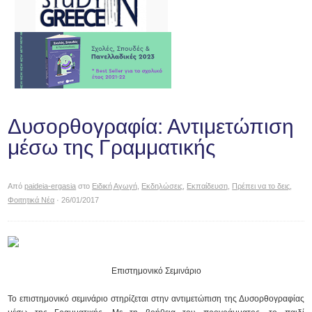
Δυσορθογραφία: Αντιμετώπιση
μέσω της Γραμματικής
Από
paideia-ergasia
στο
Ειδική Αγωγή
,
Εκδηλώσεις
,
Εκπαίδευση
,
Πρέπει να το δεις
,
Φοιτητικά Νέα
· 26/01/2017
Επιστημονικό Σεμινάριο
Το επιστημονικό σεμινάριο στηρίζεται στην αντιμετώπιση της Δυσορθογραφίας