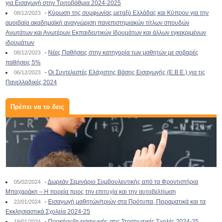
για Εισαγωγή στην Τριτοβάθμια 2024-2025
-
Κύρωση της συμφωνίας μεταξύ Ελλάδας και Κύπρου για την
08/12/2023
αμοιβαία ακαδημαϊκή αναγνώριση πανεπιστημιακών τίτλων σπουδών
Ανωτάτων και Ανωτέρων Εκπαιδευτικών Ιδρυμάτων και άλλων εγκεκριμένων
ιδρυμάτων
-
Νέες Παθήσεις στην κατηγορία των μαθητών με σοβαρές
08/12/2023
παθήσεις 5%
-
Οι Συντελεστές Ελάχιστης Βάσης Εισαγωγής (Ε.Β.Ε.) για τις
06/12/2023
Πανελλαδικές 2024
Πρέπει να το δεις
-
Δωρεάν Σεμινάριο Συμβουλευτικής από τα Φροντιστήρια
05/02/2024
Μπαχαράκη – Η πορεία προς την επιτυχία και την αυτοβελτίωση
-
Εισαγωγή μαθητών/τριών στα Πρότυπα, Πειραματικά και τα
22/01/2024
Εκκλησιαστικά Σχολεία 2024-25
-
Προκήρυξη εισαγωγής στις Στρατιωτικές Σχολές 2024-25
19/01/2024