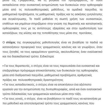
μέσω της Γραμματικής. Με τη βοήθεια του προγράμματος, το παιδί
εκπαιδεύεται στην ουσιαστική αντιμετώπιση των δυσκολιών στην ορθογραφία
μέσα από τις πολυαισθητηριακές μεθόδους, τα ομαδικά παιχνίδια, τα
μαθηματικά προβλήματα, τις μαθηματικές πράξεις και τις ασκήσεις ιχνηλάτησης
και συγκέντρωσης. Το παιδί μαθαίνει τη σωστή χρήση των ουσιαστικών,
επιθέτων και ρημάτων στηριζόμενο στην γνώση της θεματικής και καταληκτικής
ορθογραφίας τους με τις αντίστοιχες εξαιρέσεις και στην ομαδοποίηση των
καταλήξεων, της κλίσης και της τοποθέτησης τους μέσα στις προτάσεις.
Ο
στόχος
της συγκεκριμένης μεθοδολογίας είναι να βοηθήσει τα παιδιά να
κατανοήσουν προφορικά τους γραμματικούς κανόνες και να γνωρίζουν, όταν
τους ζητηθεί, να τους εφαρμόσουν γραπτώς, ακολουθώντας έναν εναλλακτικό
και πιο διασκεδαστικό τρόπο. Ειδικότερα:
• Για τους θεραπευτές, ο στόχος είναι να τους παρουσιάσει ένα ουσιαστικό και
επεξεργάσιμο πρόγραμμα αποκατάστασης των δυσκολιών της ορθογραφίας
μέσα από διαδραστικά παιχνίδια, μαθηματικά προβλήματα, αριθμητικές
πράξεις και πολυαισθητηριακές δραστηριότητες
• Για τους εκπαιδευτικούς, ο στόχος είναι να αποκτήσουν ένα αξιόπιστο
εργαλείο για την αντιμετώπιση της δυσορθογραφίας, αλλά και έναν εναλλακτικό
τρόπο διδασκαλίας των γραμματικών κανόνων μέσα στην τάξη.
• Για τους γονείς, ο στόχος είναι να βοηθήσουν το παιδί τους να κατανοήσει με
πιο μεθοδικό και αποτελεσματικό τρόπο τους γραμματικούς κανόνες που