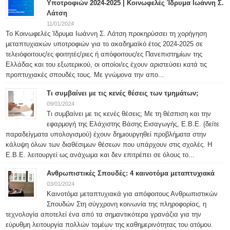
Υποτροφιών 2024-2025 | Κοινωφελές Ίδρυμα Ιωάννη Σ.
Λάτση
11/01/2024
Το Κοινωφελές Ίδρυμα Ιωάννη Σ. Λάτση προκηρύσσει τη χορήγηση
μεταπτυχιακών υποτροφιών για το ακαδημαϊκό έτος 2024-2025 σε
τελειόφοιτους/ες φοιτητές/ριες ή απόφοιτους/ες Πανεπιστημίων της
Ελλάδας και του εξωτερικού, οι οποίοι/ες έχουν αριστεύσει κατά τις
προπτυχιακές σπουδές τους. Με γνώμονα την απο...
Τι συμβαίνει με τις κενές θέσεις των τμημάτων;
09/01/2024
Τι συμβαίνει με τις κενές θέσεις; Με τη θέσπιση και την
εφαρμογή της Ελάχιστης Βάσης Εισαγωγής, Ε.Β.Ε. (δείτε
παραδείγματα υπολογισμού) έχουν δημιουργηθεί προβλήματα στην
κάλυψη όλων των διαθέσιμων θέσεων που υπάρχουν στις σχολές. Η
Ε.Β.Ε. λειτουργεί ως ανάχωμα και δεν επιτρέπει σε όλους το...
Ανθρωπιστικές Σπουδές: 4 καινοτόμα μεταπτυχιακά
03/01/2024
Καινοτόμα μεταπτυχιακά για απόφοιτους Ανθρωπιστικών
Σπουδών Στη σύγχρονη κοινωνία της πληροφορίας, η
τεχνολογία αποτελεί ένα από τα σημαντικότερα γρανάζια για την
εύρυθμη λειτουργία πολλών τομέων της καθημερινότητας του ατόμου.