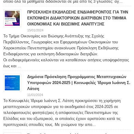
οποίο όλα τα μαθήματα διδάσκονται σε μία από τις 3 γλώσσες: αγ...
ΠΡΟΣΚΛΗΣΗ ΕΚΔΗΛΩΣΗΣ ΕΝΔΙΑΦΕΡΟΝΤΟΣ ΓΙΑ ΤΗΝ
ΕΚΠΟΝΗΣΗ ΔΙΔΑΚΤΟΡΙΚΩΝ ΔΙΑΤΡΙΒΩΝ ΣΤΟ ΤΜΗΜΑ
ΟΙΚΟΝΟΜΙΑΣ ΚΑΙ ΒΙΩΣΙΜΗΣ ΑΝΑΠΤΥΞΗΣ
15/01/2024
Το Τμήμα Οικονομίας και Βιώσιμης Ανάπτυξης της Σχολής
Περιβάλλοντος, Γεωγραφίας και Εφαρμοσμένων Οικονομικών του
Χαροκοπείου Πανεπιστημίου ανακοίνωσε Πρόσκληση Εκδήλωσης
Ενδιαφέροντος για εκπόνηση διδακτορικών διατριβών.
Οι ενδιαφερόμενοι/ες καλούνται να καταθέσουν αιτήσεις υποψηφιότητας
έως και ...
Δημόσια Πρόσκληση Προγράμματος Μεταπτυχιακών
Υποτροφιών 2024-2025 | Κοινωφελές Ίδρυμα Ιωάννη Σ.
Λάτση
11/01/2024
Το Κοινωφελές Ίδρυμα Ιωάννη Σ. Λάτση προκηρύσσει τη χορήγηση
μεταπτυχιακών υποτροφιών για το ακαδημαϊκό έτος 2024-2025 σε
τελειόφοιτους/ες φοιτητές/ριες ή απόφοιτους/ες Πανεπιστημίων της
Ελλάδας και του εξωτερικού, οι οποίοι/ες έχουν αριστεύσει κατά τις
προπτυχιακές σπουδές τους. Με γνώμονα την απο...