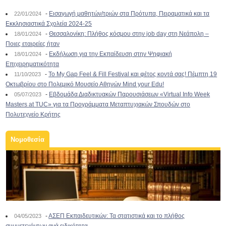
-
Εισαγωγή μαθητών/τριών στα Πρότυπα, Πειραματικά και τα
22/01/2024
Εκκλησιαστικά Σχολεία 2024-25
-
Θεσσαλονίκη: Πλήθος κόσμου στην job day στη Νεάπολη –
18/01/2024
Ποιες εταιρείες ήταν
-
Εκδήλωση για την Εκπαίδευση στην Ψηφιακή
18/01/2024
Επιχειρηματικότητα
-
To My Gap Feel & Fill Festival και φέτος κοντά σας! Πέμπτη 19
11/10/2023
Οκτωβρίου στο Πολεμικό Μουσείο Αθηνών Mind your Edu!
-
Εβδομάδα Διαδικτυακών Παρουσιάσεων «Virtual Info Week
05/07/2023
Masters at TUC» για τα Προγράμματα Μεταπτυχιακών Σπουδών στο
Πολυτεχνείο Κρήτης
Νομοθεσία
-
ΑΣΕΠ Εκπαιδευτικών: Τα στατιστικά και το πλήθος
04/05/2023