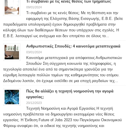
Τι συμβαίνει με τις κενές θέσεις των τμημάτων;
09/01/2024
Τι συμβαίνει με τις κενές θέσεις; Με τη θέσπιση και την
εφαρμογή της Ελάχιστης Βάσης Εισαγωγής, Ε.Β.Ε. (δείτε
παραδείγματα υπολογισμού) έχουν δημιουργηθεί προβλήματα στην
κάλυψη όλων των διαθέσιμων θέσεων που υπάρχουν στις σχολές. Η
Ε.Β.Ε. λειτουργεί ως ανάχωμα και δεν επιτρέπει σε όλους το...
Ανθρωπιστικές Σπουδές: 4 καινοτόμα μεταπτυχιακά
03/01/2024
Καινοτόμα μεταπτυχιακά για απόφοιτους Ανθρωπιστικών
Σπουδών Στη σύγχρονη κοινωνία της πληροφορίας, η
τεχνολογία αποτελεί ένα από τα σημαντικότερα γρανάζια για την
εύρυθμη λειτουργία πολλών τομέων της καθημερινότητας του ατόμου.
Δεδομένου λοιπόν, ότι έχουμε εισέλθει σε μια εποχή ραγδαίων τεχ...
Πώς θα αλλάξει η τεχνητή νοημοσύνη την αγορά
εργασίας;
20/12/2023
Tεχνητή Νοημοσύνη και Αγορά Εργασίας Η τεχνητή
νοημοσύνη προβλέπεται να δημιουργήσει εκατομμύρια νέες θέσεις
εργασίας. Η Έκθεση Future of Jobs 2023 του Παγκόσμιου Οικονομικού
Φόρουμ αναφέρει ότι, οι ειδικοί της τεχνητής νοημοσύνης και