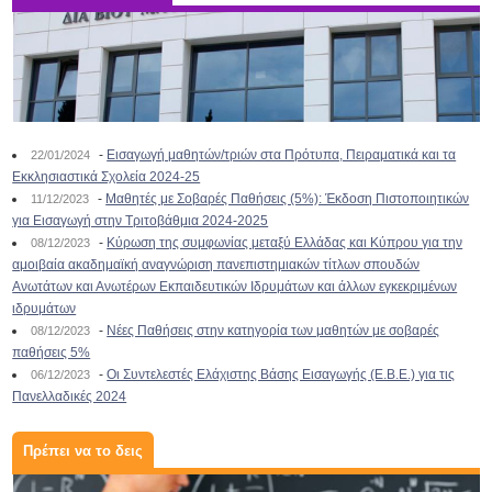
-
Εισαγωγή μαθητών/τριών στα Πρότυπα, Πειραματικά και τα
22/01/2024
Εκκλησιαστικά Σχολεία 2024-25
-
Μαθητές με Σοβαρές Παθήσεις (5%): Έκδοση Πιστοποιητικών
11/12/2023
για Εισαγωγή στην Τριτοβάθμια 2024-2025
-
Κύρωση της συμφωνίας μεταξύ Ελλάδας και Κύπρου για την
08/12/2023
αμοιβαία ακαδημαϊκή αναγνώριση πανεπιστημιακών τίτλων σπουδών
Ανωτάτων και Ανωτέρων Εκπαιδευτικών Ιδρυμάτων και άλλων εγκεκριμένων
ιδρυμάτων
-
Νέες Παθήσεις στην κατηγορία των μαθητών με σοβαρές
08/12/2023
παθήσεις 5%
-
Οι Συντελεστές Ελάχιστης Βάσης Εισαγωγής (Ε.Β.Ε.) για τις
06/12/2023
Πανελλαδικές 2024
Πρέπει να το δεις