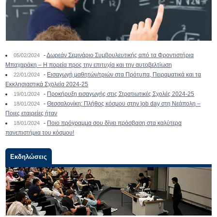
-
Δωρεάν Σεμινάριο Συμβουλευτικής από τα Φροντιστήρια
05/02/2024
Μπαχαράκη – Η πορεία προς την επιτυχία και την αυτοβελτίωση
-
Εισαγωγή μαθητών/τριών στα Πρότυπα, Πειραματικά και τα
22/01/2024
Εκκλησιαστικά Σχολεία 2024-25
-
Προκήρυξη εισαγωγής στις Στρατιωτικές Σχολές 2024-25
19/01/2024
-
Θεσσαλονίκη: Πλήθος κόσμου στην job day στη Νεάπολη –
18/01/2024
Ποιες εταιρείες ήταν
-
Ποιο πρόγραμμα σου δίνει πρόσβαση στα καλύτερα
18/01/2024
πανεπιστήμια του κόσμου!
Εκδηλώσεις