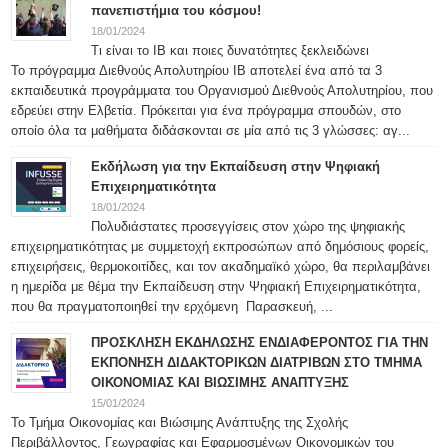
πανεπιστήμια του κόσμου!
18/01/2024
Τι είναι το IB και ποιες δυνατότητες ξεκλειδώνει
Το πρόγραμμα Διεθνούς Απολυτηρίου IB αποτελεί ένα από τα 3
εκπαιδευτικά προγράμματα του Οργανισμού Διεθνούς Απολυτηρίου, που
εδρεύει στην Ελβετία. Πρόκειται για ένα πρόγραμμα σπουδών, στο
οποίο όλα τα μαθήματα διδάσκονται σε μία από τις 3 γλώσσες: αγ...
Εκδήλωση για την Εκπαίδευση στην Ψηφιακή
Επιχειρηματικότητα
18/01/2024
Πολυδιάστατες προσεγγίσεις στον χώρο της ψηφιακής
επιχειρηματικότητας με συμμετοχή εκπροσώπων από δημόσιους φορείς,
επιχειρήσεις, θερμοκοιτίδες, και τον ακαδημαϊκό χώρο, θα περιλαμβάνει
η ημερίδα με θέμα την Εκπαίδευση στην Ψηφιακή Επιχειρηματικότητα,
που θα πραγματοποιηθεί την ερχόμενη Παρασκευή, ...
ΠΡΟΣΚΛΗΣΗ ΕΚΔΗΛΩΣΗΣ ΕΝΔΙΑΦΕΡΟΝΤΟΣ ΓΙΑ ΤΗΝ
ΕΚΠΟΝΗΣΗ ΔΙΔΑΚΤΟΡΙΚΩΝ ΔΙΑΤΡΙΒΩΝ ΣΤΟ ΤΜΗΜΑ
ΟΙΚΟΝΟΜΙΑΣ ΚΑΙ ΒΙΩΣΙΜΗΣ ΑΝΑΠΤΥΞΗΣ
15/01/2024
Το Τμήμα Οικονομίας και Βιώσιμης Ανάπτυξης της Σχολής
Περιβάλλοντος, Γεωγραφίας και Εφαρμοσμένων Οικονομικών του