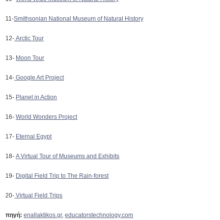
11-
Smithsonian National Museum of Natural History
12-
Arctic Tour
13-
Moon Tour
14-
Google Art Project
15-
Planet in Action
16-
World Wonders Project
17-
Eternal Egypt
18-
A Virtual Tour of Museums and Exhibits
19-
Digital Field Trip to The Rain-forest
20-
Virtual Field Trips
πηγή:
enallaktikos.gr
,
educatorstechnology.com