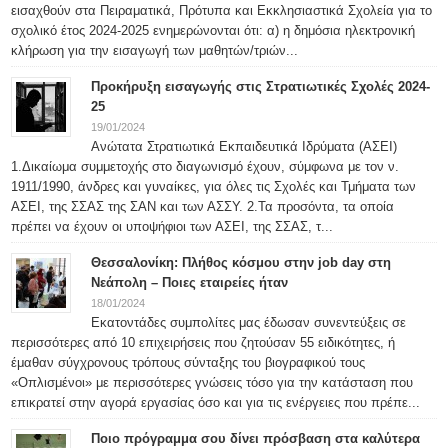
εισαχθούν στα Πειραματικά, Πρότυπα και Εκκλησιαστικά Σχολεία για το
σχολικό έτος 2024-2025 ενημερώνονται ότι: α) η δημόσια ηλεκτρονική
κλήρωση για την εισαγωγή των μαθητών/τριών...
Προκήρυξη εισαγωγής στις Στρατιωτικές Σχολές 2024-
25
19/01/2024
Ανώτατα Στρατιωτικά Εκπαιδευτικά Ιδρύματα (ΑΣΕΙ)
1.Δικαίωμα συμμετοχής στο διαγωνισμό έχουν, σύμφωνα με τον ν.
1911/1990, άνδρες και γυναίκες, για όλες τις Σχολές και Τμήματα των
ΑΣΕΙ, της ΣΣΑΣ της ΣΑΝ και των ΑΣΣΥ. 2.Τα προσόντα, τα οποία
πρέπει να έχουν οι υποψήφιοι των ΑΣΕΙ, της ΣΣΑΣ, τ...
Θεσσαλονίκη: Πλήθος κόσμου στην job day στη
Νεάπολη – Ποιες εταιρείες ήταν
18/01/2024
Εκατοντάδες συμπολίτες μας έδωσαν συνεντεύξεις σε
περισσότερες από 10 επιχειρήσεις που ζητούσαν 55 ειδικότητες, ή
έμαθαν σύγχρονους τρόπους σύνταξης του βιογραφικού τους
«Οπλισμένοι» με περισσότερες γνώσεις τόσο για την κατάσταση που
επικρατεί στην αγορά εργασίας όσο και για τις ενέργειες που πρέπε...
Ποιο πρόγραμμα σου δίνει πρόσβαση στα καλύτερα