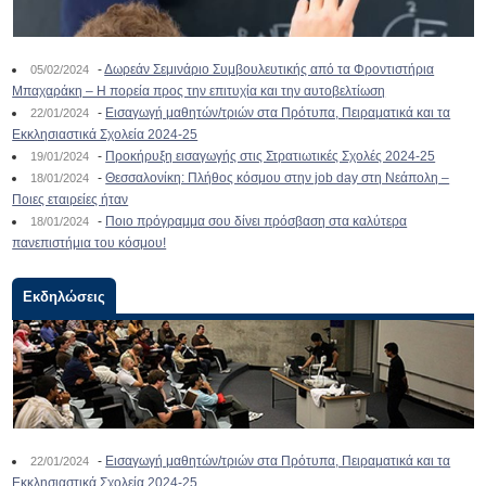
-
Δωρεάν Σεμινάριο Συμβουλευτικής από τα Φροντιστήρια
05/02/2024
Μπαχαράκη – Η πορεία προς την επιτυχία και την αυτοβελτίωση
-
Εισαγωγή μαθητών/τριών στα Πρότυπα, Πειραματικά και τα
22/01/2024
Εκκλησιαστικά Σχολεία 2024-25
-
Προκήρυξη εισαγωγής στις Στρατιωτικές Σχολές 2024-25
19/01/2024
-
Θεσσαλονίκη: Πλήθος κόσμου στην job day στη Νεάπολη –
18/01/2024
Ποιες εταιρείες ήταν
-
Ποιο πρόγραμμα σου δίνει πρόσβαση στα καλύτερα
18/01/2024
πανεπιστήμια του κόσμου!
Εκδηλώσεις
-
Εισαγωγή μαθητών/τριών στα Πρότυπα, Πειραματικά και τα
22/01/2024
Εκκλησιαστικά Σχολεία 2024-25