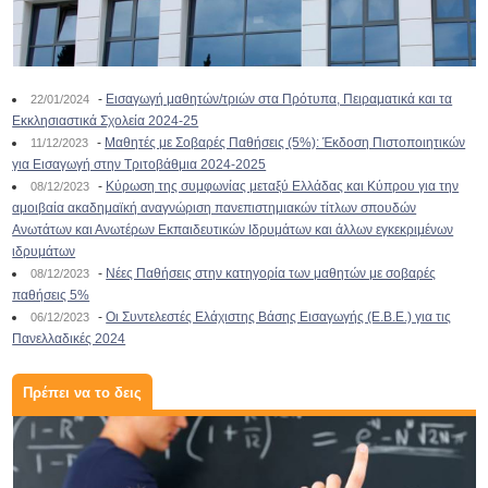
-
Εισαγωγή μαθητών/τριών στα Πρότυπα, Πειραματικά και τα
22/01/2024
Εκκλησιαστικά Σχολεία 2024-25
-
Μαθητές με Σοβαρές Παθήσεις (5%): Έκδοση Πιστοποιητικών
11/12/2023
για Εισαγωγή στην Τριτοβάθμια 2024-2025
-
Κύρωση της συμφωνίας μεταξύ Ελλάδας και Κύπρου για την
08/12/2023
αμοιβαία ακαδημαϊκή αναγνώριση πανεπιστημιακών τίτλων σπουδών
Ανωτάτων και Ανωτέρων Εκπαιδευτικών Ιδρυμάτων και άλλων εγκεκριμένων
ιδρυμάτων
-
Νέες Παθήσεις στην κατηγορία των μαθητών με σοβαρές
08/12/2023
παθήσεις 5%
-
Οι Συντελεστές Ελάχιστης Βάσης Εισαγωγής (Ε.Β.Ε.) για τις
06/12/2023
Πανελλαδικές 2024
Πρέπει να το δεις