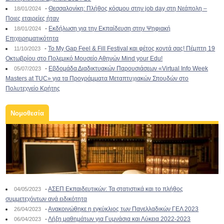
-
Θεσσαλονίκη: Πλήθος κόσμου στην job day στη Νεάπολη –
18/01/2024
Ποιες εταιρείες ήταν
-
Εκδήλωση για την Εκπαίδευση στην Ψηφιακή
18/01/2024
Επιχειρηματικότητα
-
To My Gap Feel & Fill Festival και φέτος κοντά σας! Πέμπτη 19
11/10/2023
Οκτωβρίου στο Πολεμικό Μουσείο Αθηνών Mind your Edu!
-
Εβδομάδα Διαδικτυακών Παρουσιάσεων «Virtual Info Week
05/07/2023
Masters at TUC» για τα Προγράμματα Μεταπτυχιακών Σπουδών στο
Πολυτεχνείο Κρήτης
Νομοθεσία
-
ΑΣΕΠ Εκπαιδευτικών: Τα στατιστικά και το πλήθος
04/05/2023
συμμετεχόντων ανά ειδικότητα
-
Ανακοινώθηκε η εγκύκλιος των Πανελλαδικών ΓΕΛ 2023
26/04/2023
-
Λήξη μαθημάτων για Γυμνάσια και Λύκεια 2022-2023
06/04/2023