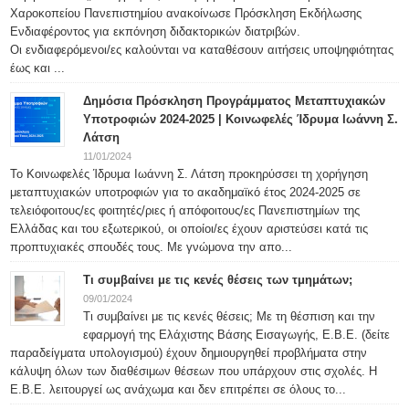
Χαροκοπείου Πανεπιστημίου ανακοίνωσε Πρόσκληση Εκδήλωσης
Ενδιαφέροντος για εκπόνηση διδακτορικών διατριβών.
Οι ενδιαφερόμενοι/ες καλούνται να καταθέσουν αιτήσεις υποψηφιότητας
έως και ...
Δημόσια Πρόσκληση Προγράμματος Μεταπτυχιακών
Υποτροφιών 2024-2025 | Κοινωφελές Ίδρυμα Ιωάννη Σ.
Λάτση
11/01/2024
Το Κοινωφελές Ίδρυμα Ιωάννη Σ. Λάτση προκηρύσσει τη χορήγηση
μεταπτυχιακών υποτροφιών για το ακαδημαϊκό έτος 2024-2025 σε
τελειόφοιτους/ες φοιτητές/ριες ή απόφοιτους/ες Πανεπιστημίων της
Ελλάδας και του εξωτερικού, οι οποίοι/ες έχουν αριστεύσει κατά τις
προπτυχιακές σπουδές τους. Με γνώμονα την απο...
Τι συμβαίνει με τις κενές θέσεις των τμημάτων;
09/01/2024
Τι συμβαίνει με τις κενές θέσεις; Με τη θέσπιση και την
εφαρμογή της Ελάχιστης Βάσης Εισαγωγής, Ε.Β.Ε. (δείτε
παραδείγματα υπολογισμού) έχουν δημιουργηθεί προβλήματα στην
κάλυψη όλων των διαθέσιμων θέσεων που υπάρχουν στις σχολές. Η
Ε.Β.Ε. λειτουργεί ως ανάχωμα και δεν επιτρέπει σε όλους το...