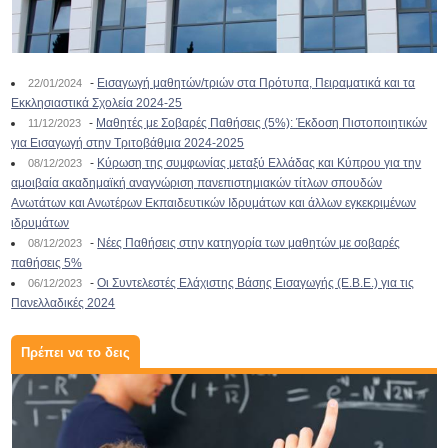
-
Εισαγωγή μαθητών/τριών στα Πρότυπα, Πειραματικά και τα
22/01/2024
Εκκλησιαστικά Σχολεία 2024-25
-
Μαθητές με Σοβαρές Παθήσεις (5%): Έκδοση Πιστοποιητικών
11/12/2023
για Εισαγωγή στην Τριτοβάθμια 2024-2025
-
Κύρωση της συμφωνίας μεταξύ Ελλάδας και Κύπρου για την
08/12/2023
αμοιβαία ακαδημαϊκή αναγνώριση πανεπιστημιακών τίτλων σπουδών
Ανωτάτων και Ανωτέρων Εκπαιδευτικών Ιδρυμάτων και άλλων εγκεκριμένων
ιδρυμάτων
-
Νέες Παθήσεις στην κατηγορία των μαθητών με σοβαρές
08/12/2023
παθήσεις 5%
-
Οι Συντελεστές Ελάχιστης Βάσης Εισαγωγής (Ε.Β.Ε.) για τις
06/12/2023
Πανελλαδικές 2024
Πρέπει να το δεις