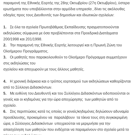
παραμονή της Εθνικής Εορτής της 28ης Οκτωβρίου (27η Οκτωβρίου), ύστερα
ερωτήματα που υποβάλλονται στην αρμόδια υπηρεσία , δίνει τις ακόλουθες
οδηγίες προς τους Διευθυντές των δημοσίων και ιδιωτικών σχολείων:
1.
Σε όλα τα σχολεία Πρωτοβάθμιας Εκπαίδευσης πραγματοποιούνται
εκδηλώσεις σύμφωνα με όσα προβλέπονται στα Προεδρικά Διατάγματα
200/1998 και 201/1998.
2.
Την παραμονή της Εθνικής Εορτής λειτουργεί και η Πρωινή Ζώνη του
Ολοήμερου Προγράμματος.
3.
Οι μαθητές που παρακολουθούν το Ολοήμερο Πρόγραμμα συμμετέχουν
στις εκδηλώσεις του
σχολείου και αποχωρούν με τους άλλους μαθητές.
4.
Η χρονική διάρκεια και ο τρόπος εορτασμού των εκδηλώσεων καθορίζονται
από το Σύλλογο Διδασκόντων.
5.
Με ευθύνη του Διευθυντή και του Συλλόγου Διδασκόντων ειδοποιούνται οι
γονείς και οι κηδεμόνες για την ώρα αποχώρησης των μαθητών από το
σχολείο.
6.
Στις περιπτώσεις κατά τις οποίες οι γονείς/κηδεμόνες δηλώσουν αδυναμία
προσέλευσης, προκειμένου να παραλάβουν τα τέκνα τους στη συγκεκριμένη
ώρα, ο Σύλλογος Διδασκόντων υποχρεούται να μεριμνήσει για την
απασχόληση των μαθητών που ενδέχεται να παραμείνουν στο σχολείο μετά το