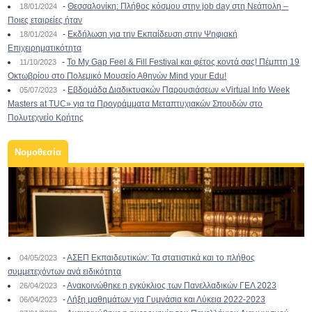
-
Θεσσαλονίκη: Πλήθος κόσμου στην job day στη Νεάπολη –
18/01/2024
Ποιες εταιρείες ήταν
-
Εκδήλωση για την Εκπαίδευση στην Ψηφιακή
18/01/2024
Επιχειρηματικότητα
-
To My Gap Feel & Fill Festival και φέτος κοντά σας! Πέμπτη 19
11/10/2023
Οκτωβρίου στο Πολεμικό Μουσείο Αθηνών Mind your Edu!
-
Εβδομάδα Διαδικτυακών Παρουσιάσεων «Virtual Info Week
05/07/2023
Masters at TUC» για τα Προγράμματα Μεταπτυχιακών Σπουδών στο
Πολυτεχνείο Κρήτης
Νομοθεσία
-
ΑΣΕΠ Εκπαιδευτικών: Τα στατιστικά και το πλήθος
04/05/2023
συμμετεχόντων ανά ειδικότητα
-
Ανακοινώθηκε η εγκύκλιος των Πανελλαδικών ΓΕΛ 2023
26/04/2023
-
Λήξη μαθημάτων για Γυμνάσια και Λύκεια 2022-2023
06/04/2023