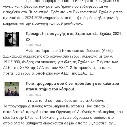
Πρότυπα, Πειραματικά και τα Εκκλησιαστικά Σχολεία Οι
γονείς και κηδεμόνες των μαθητών/τριών που ενδιαφέρονται να
εισαχθούν στα Πειραματικά, Πρότυπα και Εκκλησιαστικά Σχολεία για το
σχολικό έτος 2024-2025 ενημερώνονται ότι: α) η δημόσια ηλεκτρονική
κλήρωση για την εισαγωγή των μαθητών/τριών...
Προκήρυξη εισαγωγής στις Στρατιωτικές Σχολές 2024-
25
19/01/2024
Ανώτατα Στρατιωτικά Εκπαιδευτικά Ιδρύματα (ΑΣΕΙ)
1.Δικαίωμα συμμετοχής στο διαγωνισμό έχουν, σύμφωνα με τον ν.
1911/1990, άνδρες και γυναίκες, για όλες τις Σχολές και Τμήματα των
ΑΣΕΙ, της ΣΣΑΣ της ΣΑΝ και των ΑΣΣΥ. 2.Τα προσόντα, τα οποία
πρέπει να έχουν οι υποψήφιοι των ΑΣΕΙ, της ΣΣΑΣ, τ...
Ποιο πρόγραμμα σου δίνει πρόσβαση στα καλύτερα
πανεπιστήμια του κόσμου!
18/01/2024
Τι είναι το IB και ποιες δυνατότητες ξεκλειδώνει
Το πρόγραμμα Διεθνούς Απολυτηρίου IB αποτελεί ένα από τα 3
εκπαιδευτικά προγράμματα του Οργανισμού Διεθνούς Απολυτηρίου, που
εδρεύει στην Ελβετία. Πρόκειται για ένα πρόγραμμα σπουδών, στο
οποίο όλα τα μαθήματα διδάσκονται σε μία από τις 3 γλώσσες: αγ...