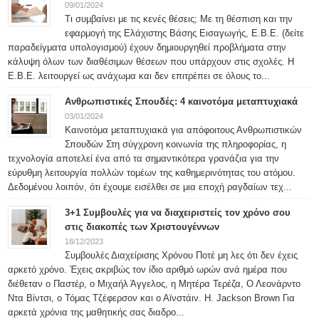
09/01/2024
Τι συμβαίνει με τις κενές θέσεις; Με τη θέσπιση και την
εφαρμογή της Ελάχιστης Βάσης Εισαγωγής, Ε.Β.Ε. (δείτε
παραδείγματα υπολογισμού) έχουν δημιουργηθεί προβλήματα στην
κάλυψη όλων των διαθέσιμων θέσεων που υπάρχουν στις σχολές. Η
Ε.Β.Ε. λειτουργεί ως ανάχωμα και δεν επιτρέπει σε όλους το...
Ανθρωπιστικές Σπουδές: 4 καινοτόμα μεταπτυχιακά
03/01/2024
Καινοτόμα μεταπτυχιακά για απόφοιτους Ανθρωπιστικών
Σπουδών Στη σύγχρονη κοινωνία της πληροφορίας, η
τεχνολογία αποτελεί ένα από τα σημαντικότερα γρανάζια για την
εύρυθμη λειτουργία πολλών τομέων της καθημερινότητας του ατόμου.
Δεδομένου λοιπόν, ότι έχουμε εισέλθει σε μια εποχή ραγδαίων τεχ...
3+1 Συμβουλές για να διαχειριστείς τον χρόνο σου
στις διακοπές των Χριστουγέννων
18/12/2023
Συμβουλές Διαχείρισης Χρόνου Ποτέ μη λες ότι δεν έχεις
αρκετό χρόνο. Έχεις ακριβώς τον ίδιο αριθμό ωρών ανά ημέρα που
διέθεταν ο Παστέρ, ο Μιχαήλ Άγγελος, η Μητέρα Τερέζα, Ο Λεονάρντο
Ντα Βίντσι, ο Τόμας Τζέφερσον και ο Αϊνστάιν. H. Jackson Brown Για
αρκετά χρόνια της μαθητικής σας διαδρο...