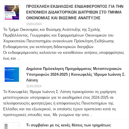
ΠΡΟΣΚΛΗΣΗ ΕΚΔΗΛΩΣΗΣ ΕΝΔΙΑΦΕΡΟΝΤΟΣ ΓΙΑ ΤΗΝ
ΕΚΠΟΝΗΣΗ ΔΙΔΑΚΤΟΡΙΚΩΝ ΔΙΑΤΡΙΒΩΝ ΣΤΟ ΤΜΗΜΑ
ΟΙΚΟΝΟΜΙΑΣ ΚΑΙ ΒΙΩΣΙΜΗΣ ΑΝΑΠΤΥΞΗΣ
15/01/2024
Το Τμήμα Οικονομίας και Βιώσιμης Ανάπτυξης της Σχολής
Περιβάλλοντος, Γεωγραφίας και Εφαρμοσμένων Οικονομικών του
Χαροκοπείου Πανεπιστημίου ανακοίνωσε Πρόσκληση Εκδήλωσης
Ενδιαφέροντος για εκπόνηση διδακτορικών διατριβών.
Οι ενδιαφερόμενοι/ες καλούνται να καταθέσουν αιτήσεις υποψηφιότητας
έως και ...
Δημόσια Πρόσκληση Προγράμματος Μεταπτυχιακών
Υποτροφιών 2024-2025 | Κοινωφελές Ίδρυμα Ιωάννη Σ.
Λάτση
11/01/2024
Το Κοινωφελές Ίδρυμα Ιωάννη Σ. Λάτση προκηρύσσει τη χορήγηση
μεταπτυχιακών υποτροφιών για το ακαδημαϊκό έτος 2024-2025 σε
τελειόφοιτους/ες φοιτητές/ριες ή απόφοιτους/ες Πανεπιστημίων της
Ελλάδας και του εξωτερικού, οι οποίοι/ες έχουν αριστεύσει κατά τις
προπτυχιακές σπουδές τους. Με γνώμονα την απο...
Τι συμβαίνει με τις κενές θέσεις των τμημάτων;