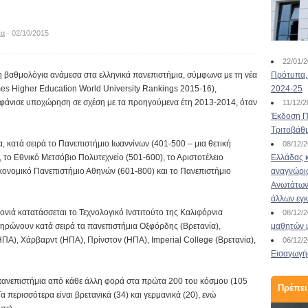
έα
· 02/10/2015
22/01/
η βαθμολόγια ανάμεσα στα ελληνικά πανεπιστήμια, σύμφωνα με τη νέα
Πρότυπα, 
mes Higher Education World University Rankings 2015-16),
2024-25
εμφάνισε υποχώρηση σε σχέση με τα προηγούμενα έτη 2013-2014, όταν
11/12/
Έκδοση Πι
Τριτοβάθ
 κατά σειρά το Πανεπιστήμιο Ιωαννίνων (401-500 – μια θετική
08/12/
 το Εθνικό Μετσόβιο Πολυτεχνείο (501-600), το Αριστοτέλειο
Ελλάδας κ
κονομικό Πανεπιστήμιο Αθηνών (601-800) και το Πανεπιστήμιο
αναγνώρι
Ανωτάτων 
άλλων εγ
νιά κατατάσσεται το Τεχνολογικό Ινστιτούτο της Καλιφόρνια
08/12/
ηρώνουν κατά σειρά τα πανεπιστήμια Οξφόρδης (Βρετανία),
μαθητών 
ΗΠΑ), Χάρβαρντ (ΗΠΑ), Πρίνστον (ΗΠΑ), Imperial College (Βρετανία),
06/12/
Εισαγωγής
πανεπιστήμια από κάθε άλλη φορά στα πρώτα 200 του κόσμου (105
Πρέπει
α περισσότερα είναι βρετανικά (34) και γερμανικά (20), ενώ