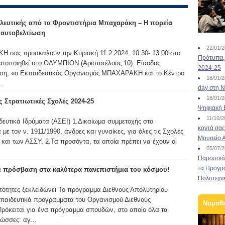
λευτικής από τα Φροντιστήρια Μπαχαράκη – Η πορεία
ν αυτοβελτίωση
22/01/
 σας προσκαλούν την Κυριακή 11.2.2024, 10:30- 13:00 στο
Πρότυπα, 
ατοποιηθεί στο ΟΛΥΜΠΙΟΝ (Αριστοτέλους 10). Είσοδος
2024-25
ωση, «ο Εκπαιδευτικός Οργανισμός ΜΠΑΧΑΡΑΚΗ και το Κέντρο
18/01/
..
day στη Ν
18/01/
 Στρατιωτικές Σχολές 2024-25
Ψηφιακή 
11/10/
ευτικά Ιδρύματα (ΑΣΕΙ) 1.Δικαίωμα συμμετοχής στο
κοντά σας
ε τον ν. 1911/1990, άνδρες και γυναίκες, για όλες τις Σχολές
Μουσείο 
και των ΑΣΣΥ. 2.Τα προσόντα, τα οποία πρέπει να έχουν οι
05/07/
Παρουσιάσ
τα Προγρ
ι πρόσβαση στα καλύτερα πανεπιστήμια του κόσμου!
Πολυτεχν
νατότητες ξεκλειδώνει Το πρόγραμμα Διεθνούς Απολυτηρίου
κπαιδευτικά προγράμματα του Οργανισμού Διεθνούς
Νομοθ
Πρόκειται για ένα πρόγραμμα σπουδών, στο οποίο όλα τα
ώσσες: αγ...