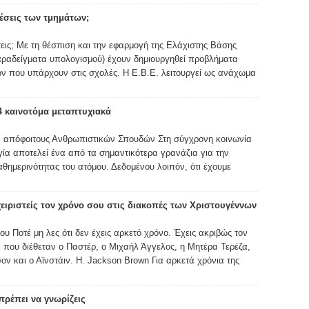
 θέσεις των τμημάτων;
έσεις; Με τη θέσπιση και την εφαρμογή της Ελάχιστης Βάσης
παραδείγματα υπολογισμού) έχουν δημιουργηθεί προβλήματα
ν που υπάρχουν στις σχολές. Η Ε.Β.Ε. λειτουργεί ως ανάχωμα
4 καινοτόμα μεταπτυχιακά
α απόφοιτους Ανθρωπιστικών Σπουδών Στη σύγχρονη κοινωνία
γία αποτελεί ένα από τα σημαντικότερα γρανάζια για την
θημερινότητας του ατόμου. Δεδομένου λοιπόν, ότι έχουμε
χειριστείς τον χρόνο σου στις διακοπές των Χριστουγέννων
υ Ποτέ μη λες ότι δεν έχεις αρκετό χρόνο. Έχεις ακριβώς τον
 που διέθεταν ο Παστέρ, ο Μιχαήλ Άγγελος, η Μητέρα Τερέζα,
ον και ο Αϊνστάιν. H. Jackson Brown Για αρκετά χρόνια της
ρέπει να γνωρίζεις