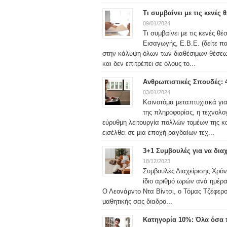
Τι συμβαίνει με τις κενές
09/01/2024
Τι συμβαίνει με τις κενές θ
Εισαγωγής, Ε.Β.Ε. (δείτε 
στην κάλυψη όλων των διαθέσιμων θέσεω
και δεν επιτρέπει σε όλους το...
Ανθρωπιστικές Σπουδές: 
03/01/2024
Καινοτόμα μεταπτυχιακά γι
της πληροφορίας, η τεχνολο
εύρυθμη λειτουργία πολλών τομέων της κα
εισέλθει σε μια εποχή ραγδαίων τεχ...
3+1 Συμβουλές για να δια
18/12/2023
Συμβουλές Διαχείρισης Χρόνο
ίδιο αριθμό ωρών ανά ημέρα
Ο Λεονάρντο Ντα Βίντσι, ο Τόμας Τζέφερσ
μαθητικής σας διαδρο...
Κατηγορία 10%: Όλα όσα π