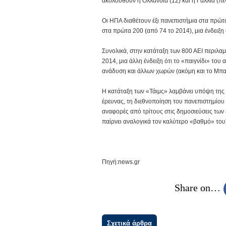
ακολουθούν η Ολλανδία (12) και η Γαλλία (πέν
Οι ΗΠΑ διαθέτουν έξι πανεπιστήμια στα πρώτα
στα πρώτα 200 (από 74 το 2014), μια ένδειξη 
Συνολικά, στην κατάταξη των 800 ΑΕΙ περιλαμ
2014, μια άλλη ένδειξη ότι το «παιγνίδι» το
ανάδυση και άλλων χωρών (ακόμη και το Μπαγ
Η κατάταξη των «Τάιμς» λαμβάνει υπόψη της 
έρευνας, τη διεθνοποίηση του πανεπιστημίου
αναφορές από τρίτους στις δημοσιεύσεις των
παίρνει αναλογικά τον καλύτερο «βαθμό» του
Πηγή:news.gr
Share on…
Σχετικά άρθρα