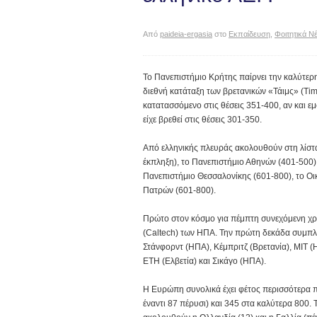
Από
paideia-ergasia
στο
Εκπαίδευση
,
Φοιτητικά Ν
Το Πανεπιστήμιο Κρήτης παίρνει την καλύτερ
διεθνή κατάταξη των βρετανικών «Τάιμς» (Ti
κατατασσόμενο στις θέσεις 351-400, αν και 
είχε βρεθεί στις θέσεις 301-350.
Από ελληνικής πλευράς ακολουθούν στη λίστα,
έκπληξη), το Πανεπιστήμιο Αθηνών (401-500),
Πανεπιστήμιο Θεσσαλονίκης (601-800), το Οι
Πατρών (601-800).
Πρώτο στον κόσμο για πέμπτη συνεχόμενη χρο
(Caltech) των ΗΠΑ. Την πρώτη δεκάδα συμπλ
Στάνφορντ (ΗΠΑ), Κέμπριτζ (Βρετανία), ΜΙΤ (
ΕΤΗ (Ελβετία) και Σικάγο (ΗΠΑ).
Η Ευρώπη συνολικά έχει φέτος περισσότερα 
έναντι 87 πέρυσι) και 345 στα καλύτερα 800. Τ