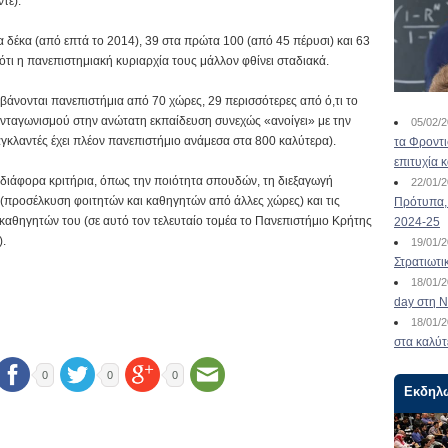
τε).
 δέκα (από επτά το 2014), 39 στα πρώτα 100 (από 45 πέρυσι) και 63
ότι η πανεπιστημιακή κυριαρχία τους μάλλον φθίνει σταδιακά.
βάνονται πανεπιστήμια από 70 χώρες, 29 περισσότερες από ό,τι το
υ ανταγωνισμού στην ανώτατη εκπαίδευση συνεχώς «ανοίγει» με την
05/02/
κλαντές έχει πλέον πανεπιστήμιο ανάμεσα στα 800 καλύτερα).
τα Φροντ
επιτυχία 
διάφορα κριτήρια, όπως την ποιότητα σπουδών, τη διεξαγωγή
22/01/
 (προσέλκυση φοιτητών και καθηγητών από άλλες χώρες) και τις
Πρότυπα, 
 καθηγητών του (σε αυτό τον τελευταίο τομέα το Πανεπιστήμιο Κρήτης
2024-25
).
19/01/
Στρατιωτι
18/01/
day στη Ν
18/01/
στα καλύτ
0
0
0
Εκδηλ