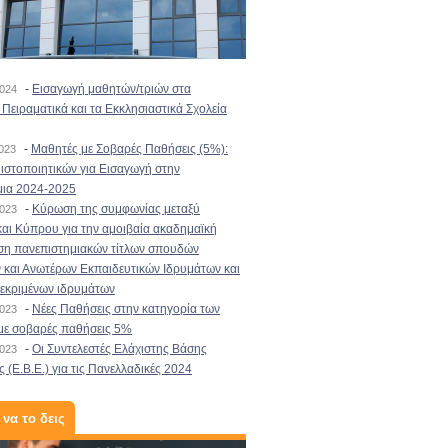
-
Εισαγωγή μαθητών/τριών στα
2024
Πειραματικά και τα Εκκλησιαστικά Σχολεία
-
Μαθητές με Σοβαρές Παθήσεις (5%):
2023
στοποιητικών για Εισαγωγή στην
μια 2024-2025
-
Κύρωση της συμφωνίας μεταξύ
2023
αι Κύπρου για την αμοιβαία ακαδημαϊκή
ση πανεπιστημιακών τίτλων σπουδών
και Ανωτέρων Εκπαιδευτικών Ιδρυμάτων και
κεκριμένων ιδρυμάτων
-
Νέες Παθήσεις στην κατηγορία των
2023
με σοβαρές παθήσεις 5%
-
Οι Συντελεστές Ελάχιστης Βάσης
2023
 (Ε.Β.Ε.) για τις Πανελλαδικές 2024
 να το δεις