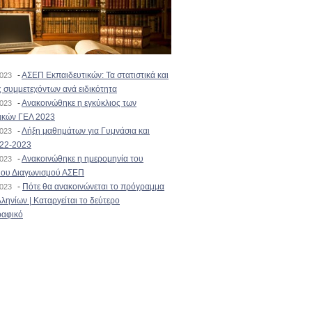
-
ΑΣΕΠ Εκπαιδευτικών: Τα στατιστικά και
2023
 συμμετεχόντων ανά ειδικότητα
-
Ανακοινώθηκε η εγκύκλιος των
2023
ικών ΓΕΛ 2023
-
Λήξη μαθημάτων για Γυμνάσια και
2023
022-2023
-
Ανακοινώθηκε η ημερομηνία του
2023
ιου Διαγωνισμού ΑΣΕΠ
-
Πότε θα ανακοινώνεται το πρόγραμμα
2023
ληνίων | Καταργείται το δεύτερο
αφικό