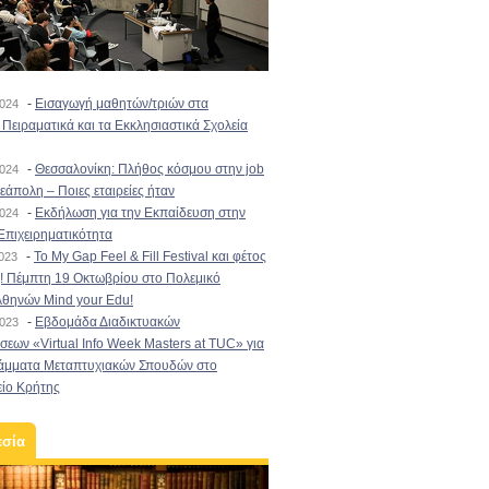
-
Εισαγωγή μαθητών/τριών στα
2024
Πειραματικά και τα Εκκλησιαστικά Σχολεία
-
Θεσσαλονίκη: Πλήθος κόσμου στην job
2024
εάπολη – Ποιες εταιρείες ήταν
-
Εκδήλωση για την Εκπαίδευση στην
2024
Επιχειρηματικότητα
-
To My Gap Feel & Fill Festival και φέτος
2023
! Πέμπτη 19 Οκτωβρίου στο Πολεμικό
Αθηνών Mind your Edu!
-
Εβδομάδα Διαδικτυακών
2023
εων «Virtual Info Week Masters at TUC» για
άμματα Μεταπτυχιακών Σπουδών στο
είο Κρήτης
εσία