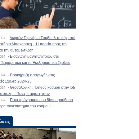
-
Δωρεάν Σεμινάριο Συμβουλευτικής από
2024
ιστήρια Μπαχαράκη – Η πορεία προς την
και την αυτοβελτίωση
-
Εισαγωγή μαθητών/τριών στα
2024
Πειραματικά και τα Εκκλησιαστικά Σχολεία
-
Προκήρυξη εισαγωγής στις
2024
κές Σχολές 2024-25
-
Θεσσαλονίκη: Πλήθος κόσμου στην job
2024
εάπολη – Ποιες εταιρείες ήταν
-
Ποιο πρόγραμμα σου δίνει πρόσβαση
2024
ερα πανεπιστήμια του κόσμου!
ώσεις