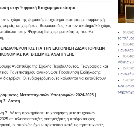
ευση στην Ψηφιακή Επιχειρηματικότητα
 στον χώρο της ψηφιακής επιχειρηματικότητας με συμμετοχή
ορείς, επιχειρήσεις, θερμοκοιτίδες, και τον ακαδημαϊκό χώρο,
Εκπαίδευση στην Ψηφιακή Επιχειρηματικότητα, που θα
04/05/
, ...
το πλήθος
26/04/
ΕΝΔΙΑΦΕΡΟΝΤΟΣ ΓΙΑ ΤΗΝ ΕΚΠΟΝΗΣΗ ΔΙΔΑΚΤΟΡΙΚΩΝ
Πανελλαδ
ΙΚΟΝΟΜΙΑΣ ΚΑΙ ΒΙΩΣΙΜΗΣ ΑΝΑΠΤΥΞΗΣ
06/04/
Λύκεια 2
ώσιμης Ανάπτυξης της Σχολής Περιβάλλοντος, Γεωγραφίας και
27/01/
πείου Πανεπιστημίου ανακοίνωσε Πρόσκληση Εκδήλωσης
Πανελλήν
ν διατριβών. Οι ενδιαφερόμενοι/ες καλούνται να καταθέσουν
19/01/
των Πανελ
Μηχανογρ
ράμματος Μεταπτυχιακών Υποτροφιών 2024-2025 |
η Σ. Λάτση
νη Σ. Λάτση προκηρύσσει τη χορήγηση μεταπτυχιακών
025 σε τελειόφοιτους/ες φοιτητές/ριες ή απόφοιτους/ες
ικού, οι οποίοι/ες έχουν αριστεύσει κατά τις προπτυχιακές