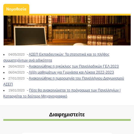
Νομοθεσία
-
ΑΣΕΠ Εκπαιδευτικών: Τα στατιστικά και το πλήθος
04/05/2023
συμμετεχόντων ανά ειδικότητα
-
Ανακοινώθηκε η εγκύκλιος των Πανελλαδικών ΓΕΛ 2023
26/04/2023
-
Λήξη μαθημάτων για Γυμνάσια και Λύκεια 2022-2023
06/04/2023
-
Ανακοινώθηκε η ημερομηνία του Πανελλήνιου Διαγωνισμού
27/01/2023
ΑΣΕΠ
-
Πότε θα ανακοινώνεται το πρόγραμμα των Πανελληνίων |
19/01/2023
Καταργείται το δεύτερο Μηχανογραφικό
Διαφημιστείτε