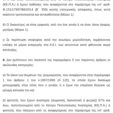
(ΚΕ.Π.Α.) ή έχουν παθήσεις που αναφέρονται στο παράρτημα της υπ’ αριθ.
Φ.151/17897/Β6/2014 (Β ́ 358) κοινής υπουργικής απόφασης, όπως αυτή
εκάστοτε τροποποιείται και αντικαθίσταται (Μόριο 1).
θ) Ο δικαιούχος να είναι ορφανός από τον ένα γονέα ή να είναι τέκνο άγαμης
μητέρας (Μόριο 1).
ι) Σε περίπτωση ισοψηφίας κατά την ανωτέρω μοριοδότηση, λαμβάνονται
υπόψη τα μόρια εισαγωγής στα Α.Ε.Ι. των αιτούντων κατά φθίνουσα σειρά
κατάταξης.
8.
Δεν εμπίπτουν στο ποσοστό της παραγράφου 5 του παρόντος άρθρου οι
ακόλουθες κατηγορίες:
α) Τα τέκνα των θυμάτων της τρομοκρατίας, που αναφέρονται στην παράγραφο
1 του άρθρου 1 του ν.1897/1990 (Α ́120), τα οποία έχουν δικαίωμα
μετεγγραφής στην πόλη που ο γονέας ή ο έχων την επιμέλεια δηλώνει ως
μόνιμη κατοικία του και
β) φοιτητές που έχουν αναπηρία (σωματική, διανοητική ή ψυχική) 67% και
άνω, πιστοποιουμένη από το Κέντρο Πιστοποίησης Αναπηρίας (ΚΕ.Π.Α.) ή
φοιτητές που πάσχουν από τις αναφερόμενες στο παράρτημα της υπ’ αριθ.