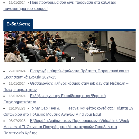
-
Ποιο πρόγραμμα σου δίνει πρόσβαση στα καλύτερα
18/01/2024
πανεπιστήμια του κόσμου!
Εκδηλώσεις
-
Εισαγωγή μαθητών/τριών στα Πρότυπα, Πειραματικά και τα
22/01/2024
Εκκλησιαστικά Σχολεία 2024-25
-
Θεσσαλονίκη: Πλήθος κόσμου στην job day στη Νεάπολη –
18/01/2024
Ποιες εταιρείες ήταν
-
Εκδήλωση για την Εκπαίδευση στην Ψηφιακή
18/01/2024
Επιχειρηματικότητα
-
To My Gap Feel & Fill Festival και φέτος κοντά σας! Πέμπτη 19
11/10/2023
Οκτωβρίου στο Πολεμικό Μουσείο Αθηνών Mind your Edu!
-
Εβδομάδα Διαδικτυακών Παρουσιάσεων «Virtual Info Week
05/07/2023
Masters at TUC» για τα Προγράμματα Μεταπτυχιακών Σπουδών στο
Πολυτεχνείο Κρήτης