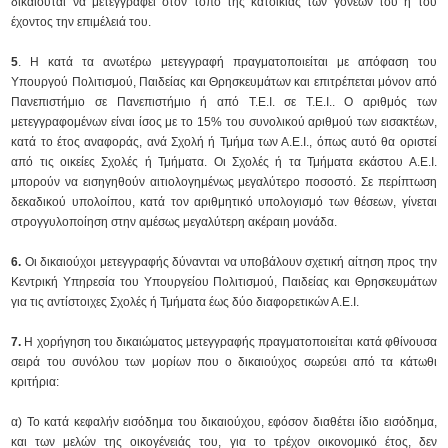
δικαιούται να μετεγγραφεί στον τόπο της κατοικίας των γονέων του ή του
έχοντος την επιμέλειά του.
5
. Η κατά τα ανωτέρω μετεγγραφή πραγματοποιείται με απόφαση του
Υπουργού Πολιτισμού, Παιδείας και Θρησκευμάτων και επιτρέπεται μόνον από
Πανεπιστήμιο σε Πανεπιστήμιο ή από Τ.Ε.Ι. σε Τ.Ε.Ι.. Ο αριθμός των
μετεγγραφομένων είναι ίσος με το 15% του συνολικού αριθμού των εισακτέων,
κατά το έτος αναφοράς, ανά Σχολή ή Τμήμα των Α.Ε.Ι., όπως αυτό θα οριστεί
από τις οικείες Σχολές ή Τμήματα. Οι Σχολές ή τα Τμήματα εκάστου Α.Ε.Ι.
μπορούν να εισηγηθούν αιτιολογημένως μεγαλύτερο ποσοστό. Σε περίπτωση
δεκαδικού υπολοίπου, κατά τον αριθμητικό υπολογισμό των θέσεων, γίνεται
στρογγυλοποίηση στην αμέσως μεγαλύτερη ακέραιη μονάδα.
6.
Οι δικαιούχοι μετεγγραφής δύνανται να υποβάλουν σχετική αίτηση προς την
Κεντρική Υπηρεσία του Υπουργείου Πολιτισμού, Παιδείας και Θρησκευμάτων
για τις αντίστοιχες Σχολές ή Τμήματα έως δύο διαφορετικών Α.Ε.Ι.
7.
Η χορήγηση του δικαιώματος μετεγγραφής πραγματοποιείται κατά φθίνουσα
σειρά του συνόλου των μορίων που ο δικαιούχος σωρεύει από τα κάτωθι
κριτήρια:
α) Το κατά κεφαλήν εισόδημα του δικαιούχου, εφόσον διαθέτει ίδιο εισόδημα,
και των μελών της οικογένειάς του, για το τρέχον οικονομικό έτος, δεν