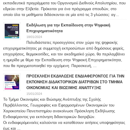
εκπαιδευτικά προγράμματα του Οργανισμού Διεθνούς Απολυτηρίου, που
εδρεύει στην Ελβετία. Πρόκειται για ένα πρόγραμμα σπουδών, στο
οποίο όλα τα μαθήματα διδάσκονται σε μία από τις 3 γλώσσες: αγ...
Εκδήλωση για την Εκπαίδευση στην Ψηφιακή
Επιχειρηματικότητα
18/01/2024
Πολυδιάστατες προσεγγίσεις στον χώρο της ψηφιακής
επιχειρηματικότητας με συμμετοχή εκπροσώπων από δημόσιους φορείς,
επιχειρήσεις, θερμοκοιτίδες, και τον ακαδημαϊκό χώρο, θα περιλαμβάνει
η ημερίδα με θέμα την Εκπαίδευση στην Ψηφιακή Επιχειρηματικότητα,
που θα πραγματοποιηθεί την ερχόμενη Παρασκευή, ...
ΠΡΟΣΚΛΗΣΗ ΕΚΔΗΛΩΣΗΣ ΕΝΔΙΑΦΕΡΟΝΤΟΣ ΓΙΑ ΤΗΝ
ΕΚΠΟΝΗΣΗ ΔΙΔΑΚΤΟΡΙΚΩΝ ΔΙΑΤΡΙΒΩΝ ΣΤΟ ΤΜΗΜΑ
ΟΙΚΟΝΟΜΙΑΣ ΚΑΙ ΒΙΩΣΙΜΗΣ ΑΝΑΠΤΥΞΗΣ
15/01/2024
Το Τμήμα Οικονομίας και Βιώσιμης Ανάπτυξης της Σχολής
Περιβάλλοντος, Γεωγραφίας και Εφαρμοσμένων Οικονομικών του
Χαροκοπείου Πανεπιστημίου ανακοίνωσε Πρόσκληση Εκδήλωσης
Ενδιαφέροντος για εκπόνηση διδακτορικών διατριβών.
Οι ενδιαφερόμενοι/ες καλούνται να καταθέσουν αιτήσεις υποψηφιότητας
έως και ...