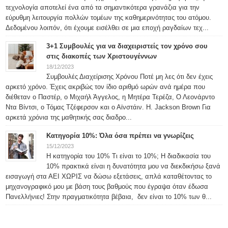
τεχνολογία αποτελεί ένα από τα σημαντικότερα γρανάζια για την
εύρυθμη λειτουργία πολλών τομέων της καθημερινότητας του ατόμου.
Δεδομένου λοιπόν, ότι έχουμε εισέλθει σε μια εποχή ραγδαίων τεχ...
3+1 Συμβουλές για να διαχειριστείς τον χρόνο σου
στις διακοπές των Χριστουγέννων
18/12/2023
Συμβουλές Διαχείρισης Χρόνου Ποτέ μη λες ότι δεν έχεις
αρκετό χρόνο. Έχεις ακριβώς τον ίδιο αριθμό ωρών ανά ημέρα που
διέθεταν ο Παστέρ, ο Μιχαήλ Άγγελος, η Μητέρα Τερέζα, Ο Λεονάρντο
Ντα Βίντσι, ο Τόμας Τζέφερσον και ο Αϊνστάιν. H. Jackson Brown Για
αρκετά χρόνια της μαθητικής σας διαδρο...
Κατηγορία 10%: Όλα όσα πρέπει να γνωρίζεις
15/12/2023
Η κατηγορία του 10% Τι είναι το 10%; Η διαδικασία του
10% πρακτικά είναι η δυνατότητα μου να διεκδικήσω ξανά
εισαγωγή στα ΑΕΙ ΧΩΡΙΣ να δώσω εξετάσεις, απλά καταθέτοντας το
μηχανογραφικό μου με βάση τους βαθμούς που έγραψα όταν έδωσα
Πανελλήνιες! Στην πραγματικότητα βέβαια, δεν είναι το 10% των θ...