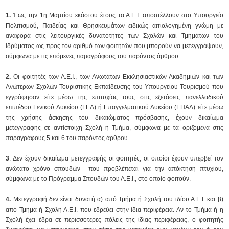
1.
Έως την 1η Μαρτίου εκάστου έτους τα Α.Ε.Ι. αποστέλλουν στο Υπουργείο
Πολιτισμού, Παιδείας και Θρησκευμάτων ειδικώς αιτιολογημένη γνώμη με
αναφορά στις λειτουργικές δυνατότητες των Σχολών και Τμημάτων του
Ιδρύματος ως προς τον αριθμό των φοιτητών που μπορούν να μετεγγράψουν,
σύμφωνα με τις επόμενες παραγράφους του παρόντος άρθρου.
2.
Οι φοιτητές των Α.Ε.Ι., των Ανωτάτων Εκκλησιαστικών Ακαδημιών και των
Ανώτερων Σχολών Τουριστικής Εκπαίδευσης του Υπουργείου Τουρισμού που
εγγράφησαν είτε μέσω της επιτυχίας τους στις εξετάσεις πανελλαδικού
επιπέδου Γενικού Λυκείου (ΓΕΛ) ή Επαγγελματικού Λυκείου (ΕΠΑΛ) είτε μέσω
της χρήσης άσκησης του δικαιώματος πρόσβασης, έχουν δικαίωμα
μετεγγραφής σε αντίστοιχη Σχολή ή Τμήμα, σύμφωνα με τα οριζόμενα στις
παραγράφους 5 και 6 του παρόντος άρθρου.
3
. Δεν έχουν δικαίωμα μετεγγραφής οι φοιτητές, οι οποίοι έχουν υπερβεί τον
ανώτατο χρόνο σπουδών που προβλέπεται για την απόκτηση πτυχίου,
σύμφωνα με το Πρόγραμμα Σπουδών του Α.Ε.Ι., στο οποίο φοιτούν.
4.
Μετεγγραφή δεν είναι δυνατή α) από Τμήμα ή Σχολή του ιδίου Α.Ε.Ι. και β)
από Τμήμα ή Σχολή Α.Ε.Ι. που εδρεύει στην ίδια περιφέρεια. Αν το Τμήμα ή η
Σχολή έχει έδρα σε περισσότερες πόλεις της ίδιας περιφέρειας, ο φοιτητής