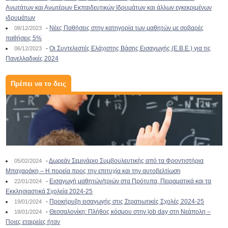
Ανωτάτων και Ανωτέρων Εκπαιδευτικών Ιδρυμάτων και άλλων εγκεκριμένων
ιδρυμάτων
-
Νέες Παθήσεις στην κατηγορία των μαθητών με σοβαρές
08/12/2023
παθήσεις 5%
-
Οι Συντελεστές Ελάχιστης Βάσης Εισαγωγής (Ε.Β.Ε.) για τις
06/12/2023
Πανελλαδικές 2024
Πρέπει να το δεις
-
Δωρεάν Σεμινάριο Συμβουλευτικής από τα Φροντιστήρια
05/02/2024
Μπαχαράκη – Η πορεία προς την επιτυχία και την αυτοβελτίωση
-
Εισαγωγή μαθητών/τριών στα Πρότυπα, Πειραματικά και τα
22/01/2024
Εκκλησιαστικά Σχολεία 2024-25
-
Προκήρυξη εισαγωγής στις Στρατιωτικές Σχολές 2024-25
19/01/2024
-
Θεσσαλονίκη: Πλήθος κόσμου στην job day στη Νεάπολη –
18/01/2024
Ποιες εταιρείες ήταν