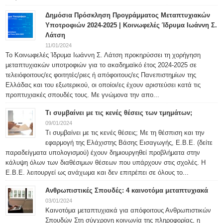
Δημόσια Πρόσκληση Προγράμματος Μεταπτυχιακών
Υποτροφιών 2024-2025 | Κοινωφελές Ίδρυμα Ιωάννη Σ.
Λάτση
11/01/2024
Το Κοινωφελές Ίδρυμα Ιωάννη Σ. Λάτση προκηρύσσει τη χορήγηση
μεταπτυχιακών υποτροφιών για το ακαδημαϊκό έτος 2024-2025 σε
τελειόφοιτους/ες φοιτητές/ριες ή απόφοιτους/ες Πανεπιστημίων της
Ελλάδας και του εξωτερικού, οι οποίοι/ες έχουν αριστεύσει κατά τις
προπτυχιακές σπουδές τους. Με γνώμονα την απο...
Τι συμβαίνει με τις κενές θέσεις των τμημάτων;
09/01/2024
Τι συμβαίνει με τις κενές θέσεις; Με τη θέσπιση και την
εφαρμογή της Ελάχιστης Βάσης Εισαγωγής, Ε.Β.Ε. (δείτε
παραδείγματα υπολογισμού) έχουν δημιουργηθεί προβλήματα στην
κάλυψη όλων των διαθέσιμων θέσεων που υπάρχουν στις σχολές. Η
Ε.Β.Ε. λειτουργεί ως ανάχωμα και δεν επιτρέπει σε όλους το...
Ανθρωπιστικές Σπουδές: 4 καινοτόμα μεταπτυχιακά
03/01/2024
Καινοτόμα μεταπτυχιακά για απόφοιτους Ανθρωπιστικών
Σπουδών Στη σύγχρονη κοινωνία της πληροφορίας, η