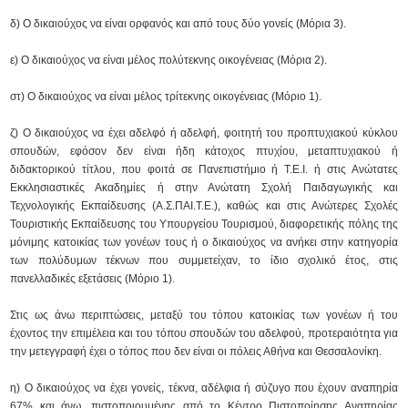
δ) Ο δικαιούχος να είναι ορφανός και από τους δύο γονείς (Μόρια 3).
ε) Ο δικαιούχος να είναι μέλος πολύτεκνης οικογένειας (Μόρια 2).
στ) Ο δικαιούχος να είναι μέλος τρίτεκνης οικογένειας (Μόριο 1).
ζ) Ο δικαιούχος να έχει αδελφό ή αδελφή, φοιτητή του προπτυχιακού κύκλου
σπουδών, εφόσον δεν είναι ήδη κάτοχος πτυχίου, μεταπτυχιακού ή
διδακτορικού τίτλου, που φοιτά σε Πανεπιστήμιο ή Τ.Ε.Ι. ή στις Ανώτατες
Εκκλησιαστικές Ακαδημίες ή στην Ανώτατη Σχολή Παιδαγωγικής και
Τεχνολογικής Εκπαίδευσης (Α.Σ.ΠΑΙ.Τ.Ε.), καθώς και στις Ανώτερες Σχολές
Τουριστικής Εκπαίδευσης του Υπουργείου Τουρισμού, διαφορετικής πόλης της
μόνιμης κατοικίας των γονέων τους ή ο δικαιούχος να ανήκει στην κατηγορία
των πολύδυμων τέκνων που συμμετείχαν, το ίδιο σχολικό έτος, στις
πανελλαδικές εξετάσεις (Μόριο 1).
Στις ως άνω περιπτώσεις, μεταξύ του τόπου κατοικίας των γονέων ή του
έχοντος την επιμέλεια και του τόπου σπουδών του αδελφού, προτεραιότητα για
την μετεγγραφή έχει ο τόπος που δεν είναι οι πόλεις Αθήνα και Θεσσαλονίκη.
η) Ο δικαιούχος να έχει γονείς, τέκνα, αδέλφια ή σύζυγο που έχουν αναπηρία
67% και άνω, πιστοποιουμένης από το Κέντρο Πιστοποίησης Αναπηρίας