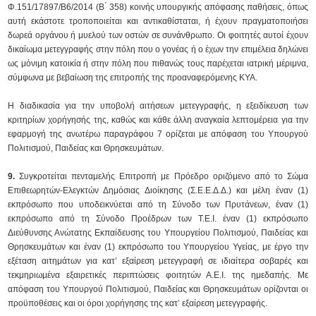
Φ.151/17897/Β6/2014 (Β ́ 358) κοινής υπουργικής απόφασης παθήσεις, όπως
αυτή εκάστοτε τροποποιείται και αντικαθίσταται, ή έχουν πραγματοποιήσει
δωρεά οργάνου ή μυελού των οστών σε συνάνθρωπο. Οι φοιτητές αυτοί έχουν
δικαίωμα μετεγγραφής στην πόλη που ο γονέας ή ο έχων την επιμέλεια δηλώνει
ως μόνιμη κατοικία ή στην πόλη που πιθανώς τους παρέχεται ιατρική μέριμνα,
σύμφωνα με βεβαίωση της επιτροπής της προαναφερόμενης ΚΥΑ.
Η διαδικασία για την υποβολή αιτήσεων μετεγγραφής, η εξειδίκευση των
κριτηρίων χορήγησής της, καθώς και κάθε άλλη αναγκαία λεπτομέρεια για την
εφαρμογή της ανωτέρω παραγράφου 7 ορίζεται με απόφαση του Υπουργού
Πολιτισμού, Παιδείας και Θρησκευμάτων.
9.
Συγκροτείται πενταμελής Επιτροπή με Πρόεδρο οριζόμενο από το Σώμα
Επιθεωρητών-Ελεγκτών Δημόσιας Διοίκησης (Σ.Ε.Ε.Δ.Δ.) και μέλη έναν (1)
εκπρόσωπο που υποδεικνύεται από τη Σύνοδο των Πρυτάνεων, έναν (1)
εκπρόσωπο από τη Σύνοδο Προέδρων των Τ.Ε.Ι. έναν (1) εκπρόσωπο
Διεύθυνσης Ανώτατης Εκπαίδευσης του Υπουργείου Πολιτισμού, Παιδείας και
Θρησκευμάτων και έναν (1) εκπρόσωπο του Υπουργείου Υγείας, με έργο την
εξέταση αιτημάτων για κατ’ εξαίρεση μετεγγραφή σε ιδιαίτερα σοβαρές και
τεκμηριωμένα εξαιρετικές περιπτώσεις φοιτητών Α.Ε.Ι. της ημεδαπής. Με
απόφαση του Υπουργού Πολιτισμού, Παιδείας και Θρησκευμάτων ορίζονται οι
προϋποθέσεις και οι όροι χορήγησης της κατ’ εξαίρεση μετεγγραφής.