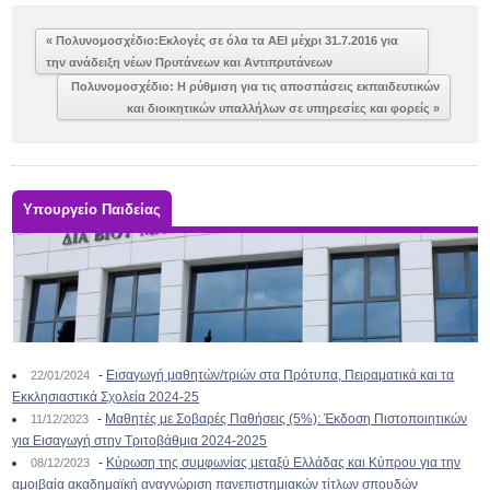
« Πολυνομοσχέδιο:Εκλογές σε όλα τα ΑΕΙ μέχρι 31.7.2016 για
την ανάδειξη νέων Πρυτάνεων και Αντιπρυτάνεων
Πολυνομοσχέδιο: Η ρύθμιση για τις αποσπάσεις εκπαιδευτικών
και διοικητικών υπαλλήλων σε υπηρεσίες και φορείς »
Υπουργείο Παιδείας
-
Εισαγωγή μαθητών/τριών στα Πρότυπα, Πειραματικά και τα
22/01/2024
Εκκλησιαστικά Σχολεία 2024-25
-
Μαθητές με Σοβαρές Παθήσεις (5%): Έκδοση Πιστοποιητικών
11/12/2023
για Εισαγωγή στην Τριτοβάθμια 2024-2025
-
Κύρωση της συμφωνίας μεταξύ Ελλάδας και Κύπρου για την
08/12/2023
αμοιβαία ακαδημαϊκή αναγνώριση πανεπιστημιακών τίτλων σπουδών