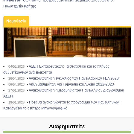
Masters at TUC» για τα Προγράμματα Μεταπτυχιακών Σπουδών στο
Πολυτεχνείο Κρήτης
Νομοθεσία
-
ΑΣΕΠ Εκπαιδευτικών: Τα στατιστικά και το πλήθος
04/05/2023
συμμετεχόντων ανά ειδικότητα
-
Ανακοινώθηκε η εγκύκλιος των Πανελλαδικών ΓΕΛ 2023
26/04/2023
-
Λήξη μαθημάτων για Γυμνάσια και Λύκεια 2022-2023
06/04/2023
-
Ανακοινώθηκε η ημερομηνία του Πανελλήνιου Διαγωνισμού
27/01/2023
ΑΣΕΠ
-
Πότε θα ανακοινώνεται το πρόγραμμα των Πανελληνίων |
19/01/2023
Καταργείται το δεύτερο Μηχανογραφικό
Διαφημιστείτε