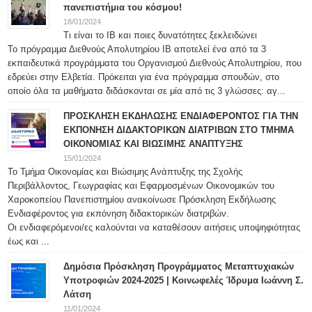
πανεπιστήμια του κόσμου!
18/01/2024
Τι είναι το IB και ποιες δυνατότητες ξεκλειδώνει
Το πρόγραμμα Διεθνούς Απολυτηρίου IB αποτελεί ένα από τα 3
εκπαιδευτικά προγράμματα του Οργανισμού Διεθνούς Απολυτηρίου, που
εδρεύει στην Ελβετία. Πρόκειται για ένα πρόγραμμα σπουδών, στο
οποίο όλα τα μαθήματα διδάσκονται σε μία από τις 3 γλώσσες: αγ...
ΠΡΟΣΚΛΗΣΗ ΕΚΔΗΛΩΣΗΣ ΕΝΔΙΑΦΕΡΟΝΤΟΣ ΓΙΑ ΤΗΝ
ΕΚΠΟΝΗΣΗ ΔΙΔΑΚΤΟΡΙΚΩΝ ΔΙΑΤΡΙΒΩΝ ΣΤΟ ΤΜΗΜΑ
ΟΙΚΟΝΟΜΙΑΣ ΚΑΙ ΒΙΩΣΙΜΗΣ ΑΝΑΠΤΥΞΗΣ
15/01/2024
Το Τμήμα Οικονομίας και Βιώσιμης Ανάπτυξης της Σχολής
Περιβάλλοντος, Γεωγραφίας και Εφαρμοσμένων Οικονομικών του
Χαροκοπείου Πανεπιστημίου ανακοίνωσε Πρόσκληση Εκδήλωσης
Ενδιαφέροντος για εκπόνηση διδακτορικών διατριβών.
Οι ενδιαφερόμενοι/ες καλούνται να καταθέσουν αιτήσεις υποψηφιότητας
έως και ...
Δημόσια Πρόσκληση Προγράμματος Μεταπτυχιακών
Υποτροφιών 2024-2025 | Κοινωφελές Ίδρυμα Ιωάννη Σ.
Λάτση
11/01/2024