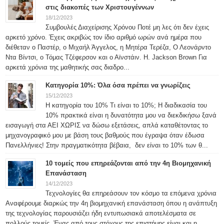
στις διακοπές των Χριστουγέννων
18/12/2023
Συμβουλές Διαχείρισης Χρόνου Ποτέ μη λες ότι δεν έχεις
αρκετό χρόνο. Έχεις ακριβώς τον ίδιο αριθμό ωρών ανά ημέρα που
διέθεταν ο Παστέρ, ο Μιχαήλ Άγγελος, η Μητέρα Τερέζα, Ο Λεονάρντο
Ντα Βίντσι, ο Τόμας Τζέφερσον και ο Αϊνστάιν. H. Jackson Brown Για
αρκετά χρόνια της μαθητικής σας διαδρο...
Κατηγορία 10%: Όλα όσα πρέπει να γνωρίζεις
15/12/2023
Η κατηγορία του 10% Τι είναι το 10%; Η διαδικασία του
10% πρακτικά είναι η δυνατότητα μου να διεκδικήσω ξανά
εισαγωγή στα ΑΕΙ ΧΩΡΙΣ να δώσω εξετάσεις, απλά καταθέτοντας το
μηχανογραφικό μου με βάση τους βαθμούς που έγραψα όταν έδωσα
Πανελλήνιες! Στην πραγματικότητα βέβαια, δεν είναι το 10% των θ...
10 τομείς που επηρεάζονται από την 4η Βιομηχανική
Επανάσταση
14/12/2023
Τεχνολογίες θα επηρεάσουν τον κόσμο τα επόμενα χρόνια
Αναφέρουμε διαρκώς την 4η βιομηχανική επανάσταση όπου η ανάπτυξη
της τεχνολογίας παρουσιάζει ήδη εντυπωσιακά αποτελέσματα σε
πολλούς τομείς. Ένας από τους στόχους της επιστήμης είναι και η