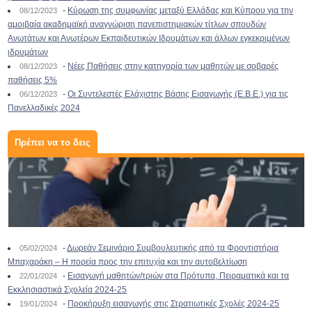
-
Κύρωση της συμφωνίας μεταξύ Ελλάδας και Κύπρου για την
08/12/2023
αμοιβαία ακαδημαϊκή αναγνώριση πανεπιστημιακών τίτλων σπουδών
Ανωτάτων και Ανωτέρων Εκπαιδευτικών Ιδρυμάτων και άλλων εγκεκριμένων
ιδρυμάτων
-
Νέες Παθήσεις στην κατηγορία των μαθητών με σοβαρές
08/12/2023
παθήσεις 5%
-
Οι Συντελεστές Ελάχιστης Βάσης Εισαγωγής (Ε.Β.Ε.) για τις
06/12/2023
Πανελλαδικές 2024
Πρέπει να το δεις
-
Δωρεάν Σεμινάριο Συμβουλευτικής από τα Φροντιστήρια
05/02/2024
Μπαχαράκη – Η πορεία προς την επιτυχία και την αυτοβελτίωση
-
Εισαγωγή μαθητών/τριών στα Πρότυπα, Πειραματικά και τα
22/01/2024
Εκκλησιαστικά Σχολεία 2024-25
-
Προκήρυξη εισαγωγής στις Στρατιωτικές Σχολές 2024-25
19/01/2024