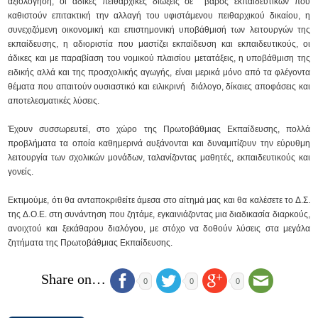
αξιολόγηση, οι άδικες πειθαρχικές διώξεις σε βάρος εκπαιδευτικών που
καθιστούν επιτακτική την αλλαγή του υφιστάμενου πειθαρχικού δικαίου, η
συνεχιζόμενη οικονομική και επιστημονική υποβάθμισή των λειτουργών της
εκπαίδευσης, η αδιοριστία που μαστίζει εκπαίδευση και εκπαιδευτικούς, οι
άδικες και με παραβίαση του νομικού πλαισίου μετατάξεις, η υποβάθμιση της
ειδικής αλλά και της προσχολικής αγωγής, είναι μερικά μόνο από τα φλέγοντα
θέματα που απαιτούν ουσιαστικό και ειλικρινή διάλογο, δίκαιες αποφάσεις και
αποτελεσματικές λύσεις.
Έχουν συσσωρευτεί, στο χώρο της Πρωτοβάθμιας Εκπαίδευσης, πολλά
προβλήματα τα οποία καθημερινά αυξάνονται και δυναμιτίζουν την εύρυθμη
λειτουργία των σχολικών μονάδων, ταλανίζοντας μαθητές, εκπαιδευτικούς και
γονείς.
Εκτιμούμε, ότι θα ανταποκριθείτε άμεσα στο αίτημά μας και θα καλέσετε το Δ.Σ.
της Δ.Ο.Ε. στη συνάντηση που ζητάμε, εγκαινιάζοντας μια διαδικασία διαρκούς,
ανοιχτού και ξεκάθαρου διαλόγου, με στόχο να δοθούν λύσεις στα μεγάλα
ζητήματα της Πρωτοβάθμιας Εκπαίδευσης.
Share on…
0
0
0