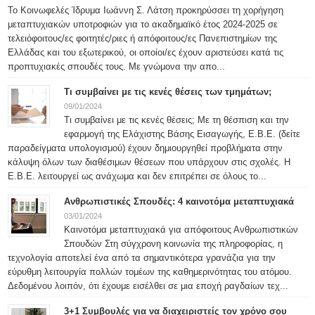
Το Κοινωφελές Ίδρυμα Ιωάννη Σ. Λάτση προκηρύσσει τη χορήγηση
μεταπτυχιακών υποτροφιών για το ακαδημαϊκό έτος 2024-2025 σε
τελειόφοιτους/ες φοιτητές/ριες ή απόφοιτους/ες Πανεπιστημίων της
Ελλάδας και του εξωτερικού, οι οποίοι/ες έχουν αριστεύσει κατά τις
προπτυχιακές σπουδές τους. Με γνώμονα την απο...
Τι συμβαίνει με τις κενές θέσεις των τμημάτων;
09/01/2024
Τι συμβαίνει με τις κενές θέσεις; Με τη θέσπιση και την
εφαρμογή της Ελάχιστης Βάσης Εισαγωγής, Ε.Β.Ε. (δείτε
παραδείγματα υπολογισμού) έχουν δημιουργηθεί προβλήματα στην
κάλυψη όλων των διαθέσιμων θέσεων που υπάρχουν στις σχολές. Η
Ε.Β.Ε. λειτουργεί ως ανάχωμα και δεν επιτρέπει σε όλους το...
Ανθρωπιστικές Σπουδές: 4 καινοτόμα μεταπτυχιακά
03/01/2024
Καινοτόμα μεταπτυχιακά για απόφοιτους Ανθρωπιστικών
Σπουδών Στη σύγχρονη κοινωνία της πληροφορίας, η
τεχνολογία αποτελεί ένα από τα σημαντικότερα γρανάζια για την
εύρυθμη λειτουργία πολλών τομέων της καθημερινότητας του ατόμου.
Δεδομένου λοιπόν, ότι έχουμε εισέλθει σε μια εποχή ραγδαίων τεχ...
3+1 Συμβουλές για να διαχειριστείς τον χρόνο σου