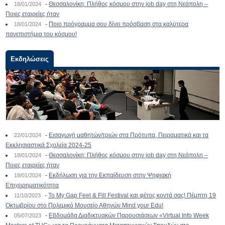
-
Θεσσαλονίκη: Πλήθος κόσμου στην job day στη Νεάπολη –
18/01/2024
Ποιες εταιρείες ήταν
-
Ποιο πρόγραμμα σου δίνει πρόσβαση στα καλύτερα
18/01/2024
πανεπιστήμια του κόσμου!
Εκδηλώσεις
-
Εισαγωγή μαθητών/τριών στα Πρότυπα, Πειραματικά και τα
22/01/2024
Εκκλησιαστικά Σχολεία 2024-25
-
Θεσσαλονίκη: Πλήθος κόσμου στην job day στη Νεάπολη –
18/01/2024
Ποιες εταιρείες ήταν
-
Εκδήλωση για την Εκπαίδευση στην Ψηφιακή
18/01/2024
Επιχειρηματικότητα
-
To My Gap Feel & Fill Festival και φέτος κοντά σας! Πέμπτη 19
11/10/2023
Οκτωβρίου στο Πολεμικό Μουσείο Αθηνών Mind your Edu!
-
Εβδομάδα Διαδικτυακών Παρουσιάσεων «Virtual Info Week
05/07/2023