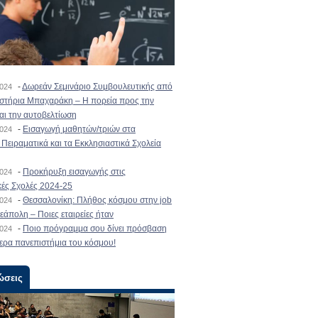
-
Δωρεάν Σεμινάριο Συμβουλευτικής από
2024
ιστήρια Μπαχαράκη – Η πορεία προς την
και την αυτοβελτίωση
-
Εισαγωγή μαθητών/τριών στα
2024
Πειραματικά και τα Εκκλησιαστικά Σχολεία
-
Προκήρυξη εισαγωγής στις
2024
κές Σχολές 2024-25
-
Θεσσαλονίκη: Πλήθος κόσμου στην job
2024
εάπολη – Ποιες εταιρείες ήταν
-
Ποιο πρόγραμμα σου δίνει πρόσβαση
2024
ερα πανεπιστήμια του κόσμου!
ώσεις