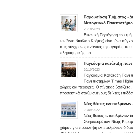
Παρουσίαση Τμήματος «Διο
Μεσογειακό Πανεπιστήμιο
23/10/2023
Εικονική Περιήγηση του τμή
τον Άγιο Νικόλαο Κρήτης) είναι ένα σύγχ
στις σύγχρονες ανάγκες της αγοράς, που σ
πληροφορικής, επ...
Παγκόσμια κατάταξη πανε
20/10/2023
Παγκόσμια Κατάταξη Πανεπι
Πανεπιστημίων Times Higher
χώρες και περιοχές. Ο πίνακας βασίζεται
προσεκτικά σταθμισμένους δείκτες επιδόσ
Νέες θέσεις εντεταλμένων
22/09/2022
Νέες θέσεις εντεταλμένων 
Θρησκευμάτων Νίκης Κεραμέ
χώρας για πρόσληψη εντεταλμένων διδασ