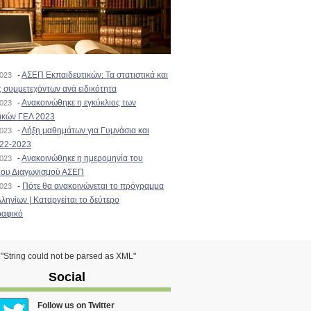
-
ΑΣΕΠ Εκπαιδευτικών: Τα στατιστικά και
2023
 συμμετεχόντων ανά ειδικότητα
-
Ανακοινώθηκε η εγκύκλιος των
2023
ικών ΓΕΛ 2023
-
Λήξη μαθημάτων για Γυμνάσια και
2023
022-2023
-
Ανακοινώθηκε η ημερομηνία του
2023
ιου Διαγωνισμού ΑΣΕΠ
-
Πότε θα ανακοινώνεται το πρόγραμμα
2023
ληνίων | Καταργείται το δεύτερο
αφικό
) "String could not be parsed as XML"
Social
Follow us on Twitter