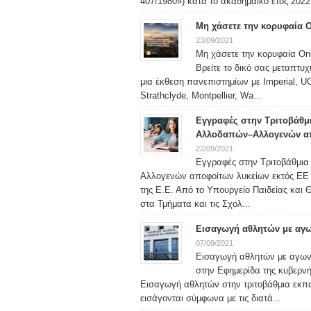
407/1980») κατά το ακαδημαϊκό έτος 2022-
Μη χάσετε την κορυφαία 
23/09/2021
Μη χάσετε την κορυφαία On
Βρείτε το δικό σας μεταπτυ
μια έκθεση πανεπιστημίων με Imperial, U
Strathclyde, Montpellier, Wa...
Εγγραφές στην Τριτοβάθμι
Αλλοδαπών–Αλλογενών α
22/09/2021
Εγγραφές στην Τριτοβάθμια 
Αλλογενών αποφοίτων λυκείων εκτός ΕΕ 
της Ε.Ε. Από το Υπουργείο Παιδείας και 
στα Τμήματα και τις Σχολ...
Εισαγωγή αθλητών με αγων
07/09/2021
Εισαγωγή αθλητών με αγωνισ
στην Εφημερίδα της κυβερνή
Εισαγωγή αθλητών στην τριτοβάθμια εκπ
εισάγονται σύμφωνα με τις διατά...