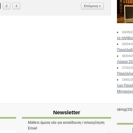
2
3
Επόμενη »
04/05/
το πλήθος
26/04/
Πανελλαδ
06/04/
Λύκεια 2
27/01/
Πανελλήν
19/01/
των Πανελ
Μηχανογρ
string(33
Newsletter
Μάθετε άμεσα νέα για εκπαίδευση / απασχόληση
Email