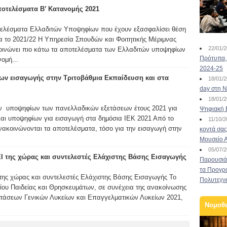
οτελέσματα Β’ Κατανομής 2021
τελέσματα Ελλαδιτών Υποψηφίων που έχουν εξασφαλίσει θέση
α το 2021/22 Η Υπηρεσία Σπουδών και Φοιτητικής Μέριμνας
22/01/
οινώνει πιο κάτω τα αποτελέσματα των Ελλαδιτών υποψηφίων
Πρότυπα, 
ομή...
2024-25
ν εισαγωγής στην Τριτοβάθμια Εκπαίδευση και στα
18/01/
day στη Ν
18/01/
 υποψηφίων των πανελλαδικών εξετάσεων έτους 2021 για
Ψηφιακή 
αι υποψηφίων για εισαγωγή στα δημόσια ΙΕΚ 2021 Από το
11/10/
ακοινώνονται τα αποτελέσματα, τόσο για την εισαγωγή στην
κοντά σας
Μουσείο 
05/07/
ΕΙ της χώρας και συντελεστές Ελάχιστης Βάσης Εισαγωγής
Παρουσιάσ
τα Προγρ
 της χώρας και συντελεστές Ελάχιστης Βάσης Εισαγωγής Το
Πολυτεχν
ίου Παιδείας και Θρησκευμάτων, σε συνέχεια της ανακοίνωσης
τάσεων Γενικών Λυκείων και Επαγγελματικών Λυκείων 2021,
Νομοθ