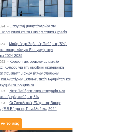
-
Εισαγωγή μαθητών/τριών στα
2024
Πειραματικά και τα Εκκλησιαστικά Σχολεία
-
Μαθητές με Σοβαρές Παθήσεις (5%):
2023
στοποιητικών για Εισαγωγή στην
μια 2024-2025
-
Κύρωση της συμφωνίας μεταξύ
2023
αι Κύπρου για την αμοιβαία ακαδημαϊκή
ση πανεπιστημιακών τίτλων σπουδών
και Ανωτέρων Εκπαιδευτικών Ιδρυμάτων και
κεκριμένων ιδρυμάτων
-
Νέες Παθήσεις στην κατηγορία των
2023
με σοβαρές παθήσεις 5%
-
Οι Συντελεστές Ελάχιστης Βάσης
2023
 (Ε.Β.Ε.) για τις Πανελλαδικές 2024
 να το δεις