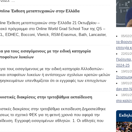
2023: ...
Online Έκθεση μεταπτυχιακών στην Ελλάδα
line Έκθεση μεταπτυχιακών στην Ελλάδα 21 Οκτωβρίου –
χιακό πρόγραμμα στο Online World Grad School Tour της QS –
CL, EDHEC, Bocconi, Vlerick, RSM-Erasmus, Bath, Lancaster,
05/02/
τα Φροντ
επιτυχία 
α για τους εισαγόμενους με την ειδική κατηγορία
22/01/
ποφοίτων λυκείων
Πρότυπα, 
2024-25
για τους εισαγόμενους με την ειδική κατηγορία Αλλοδαπών–
19/01/
και αποφοίτων λυκείων ή αντίστοιχων σχολείων κρατών–μελών
Στρατιωτι
Θρησκευμάτων υπενθυμίζεται ότι οι εγγραφές των επιτυχόντων
18/01/
day στη Ν
18/01/
ιστικές διακρίσεις στην τριτοβάθμια εκπαίδευση
στα καλύτ
τικές διακρίσεις στην τριτοβάθμια εκπαίδευση Δημοσιεύθηκε
σεως το σχετικό ΦΕΚ για τη φετινή χρονιά που αφορά την
Εκδηλ
αίδευση. Εγγραφή εισαγομένων αθλητών. 1. Οι αθλητές που