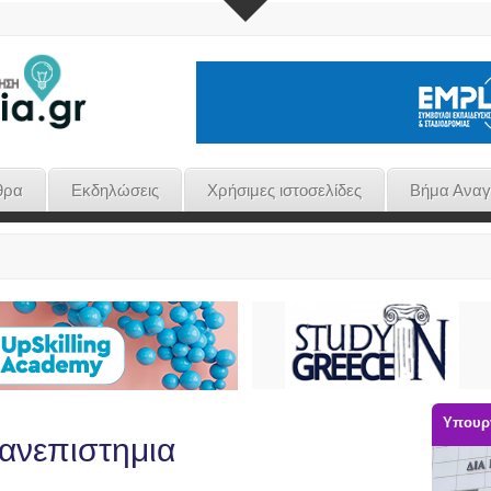
θρα
Εκδηλώσεις
Χρήσιμες ιστοσελίδες
Βήμα Ανα
Υπουργ
πανεπιστημια