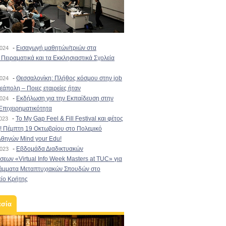
-
Εισαγωγή μαθητών/τριών στα
2024
Πειραματικά και τα Εκκλησιαστικά Σχολεία
-
Θεσσαλονίκη: Πλήθος κόσμου στην job
2024
εάπολη – Ποιες εταιρείες ήταν
-
Εκδήλωση για την Εκπαίδευση στην
2024
Επιχειρηματικότητα
-
To My Gap Feel & Fill Festival και φέτος
2023
! Πέμπτη 19 Οκτωβρίου στο Πολεμικό
Αθηνών Mind your Edu!
-
Εβδομάδα Διαδικτυακών
2023
εων «Virtual Info Week Masters at TUC» για
άμματα Μεταπτυχιακών Σπουδών στο
είο Κρήτης
εσία