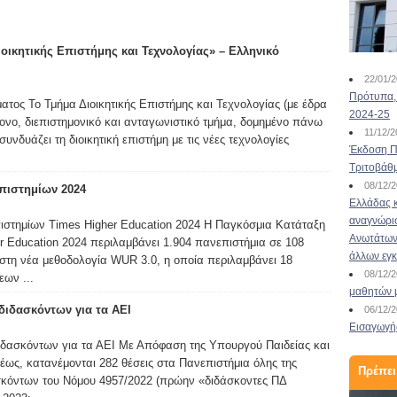
Αμοιβαία Μετεγγραφή
ικητικής Επιστήμης και Τεχνολογίας» – Ελληνικό
Φοιτητών 2023!
22/01/
Πρότυπα, 
ματος Το Τμήμα Διοικητικής Επιστήμης και Τεχνολογίας (με έδρα
16/11/2023
2024-25
ρονο, διεπιστημονικό και ανταγωνιστικό τμήμα, δομημένο πάνω
Τι είναι η αμοιβαία μετεγγραφή φοιτητών;
11/12/
υνδυάζει τη διοικητική επιστήμη με τις νέες τεχνολογίες
Σύμφωνα με την υπουργική απόφαση με Αριθμ.
Έκδοση Πι
207358/ΓΔ6 ((ΦΕΚ 3573/Β΄) και την
Τριτοβάθ
τροποποιητική με Αριθμ. 181819/Ζ1/2015(ΦΕΚ
08/12/
πιστημίων 2024
2462/Β) ρυθμίζονται τα θέματα για την
Ελλάδας κ
«αμοιβαία μετεγγραφή» φοιτητών. Οι φοιτητές
αναγνώρι
στημίων Times Higher Education 2024 Η Παγκόσμια Κατάταξη
σε Σχολές ή Τμήματα των Ιδρυμάτων Ανώτατης
Ανωτάτων 
 Education 2024 περιλαμβάνει 1.904 πανεπιστήμια σε 108
Εκπαίδευσης, έχουν τη...
Διαβάστε περισσότερα
άλλων εγ
 στη νέα μεθοδολογία WUR 3.0, η οποία περιλαμβάνει 18
08/12/
εων ...
μαθητών 
 διδασκόντων για τα ΑΕΙ
06/12/
Εισαγωγής
διδασκόντων για τα ΑΕΙ Με Απόφαση της Υπουργού Παιδείας και
ως, κατανέμονται 282 θέσεις στα Πανεπιστήμια όλης της
Πρέπει
κόντων του Νόμου 4957/2022 (πρώην «διδάσκοντες ΠΔ