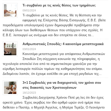
Τι συμβαίνει με τις κενές θέσεις των τμημάτων;
09/01/2024
Τι συμβαίνει με τις κενές θέσεις; Με τη θέσπιση και την
εφαρμογή της Ελάχιστης Βάσης Εισαγωγής, Ε.Β.Ε. (δείτε
παραδείγματα υπολογισμού) έχουν δημιουργηθεί προβλήματα στην
κάλυψη όλων των διαθέσιμων θέσεων που υπάρχουν στις σχολές. Η
Ε.Β.Ε. λειτουργεί ως ανάχωμα και δεν επιτρέπει σε όλους το...
Ανθρωπιστικές Σπουδές: 4 καινοτόμα μεταπτυχιακά
03/01/2024
Καινοτόμα μεταπτυχιακά για απόφοιτους Ανθρωπιστικών
Σπουδών Στη σύγχρονη κοινωνία της πληροφορίας, η
τεχνολογία αποτελεί ένα από τα σημαντικότερα γρανάζια για την
εύρυθμη λειτουργία πολλών τομέων της καθημερινότητας του ατόμου.
Δεδομένου λοιπόν, ότι έχουμε εισέλθει σε μια εποχή ραγδαίων τεχ...
3+1 Συμβουλές για να διαχειριστείς τον χρόνο σου
στις διακοπές των Χριστουγέννων
18/12/2023
Συμβουλές Διαχείρισης Χρόνου Ποτέ μη λες ότι δεν έχεις
αρκετό χρόνο. Έχεις ακριβώς τον ίδιο αριθμό ωρών ανά ημέρα που
διέθεταν ο Παστέρ, ο Μιχαήλ Άγγελος, η Μητέρα Τερέζα, Ο Λεονάρντο