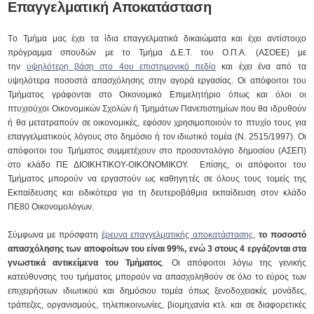
Επαγγελματική Αποκατάσταση
Tο Τμήμα μας έχει τα ίδια επαγγελματικά δικαιώματα και έχει αντίστοιχο
πρόγραμμα σπουδών με το Τμήμα Δ.Ε.Τ. του Ο.Π.Α. (ΑΣΟΕΕ) με
την
υψηλότερη βάση στο 4ου επιστημονικό πεδίο
και έχει ένα από τα
υψηλότερα ποσοστά απασχόλησης στην αγορά εργασίας. Οι απόφοιτοι του
Τμήματος γράφονται στο Οικονομικό Επιμελητήριο όπως και όλοι οι
πτυχιούχοι Οικονομικών Σχολών ή Τμημάτων Πανεπιστημίων που θα ιδρυθούν
ή θα μετατραπούν σε οικονομικές, εφόσον χρησιμοποιούν το πτυχίο τους για
επαγγελματικούς λόγους στο δημόσιο ή τον ιδιωτικό τομέα (N. 2515/1997). Οι
απόφοιτοι του Τμήματος συμμετέχουν στο προσοντολόγιο δημοσίου (ΑΣΕΠ)
στο κλάδο ΠΕ ΔΙΟΙΚΗΤΙΚΟΥ-ΟΙΚΟΝΟΜΙΚΟΥ. Επίσης, οι απόφοιτοι του
Τμήματος μπορούν να εργαστούν ως καθηγητές σε όλους τους τομείς της
Εκπαίδευσης και ειδικότερα για τη δευτεροβάθμια εκπαίδευση στον κλάδο
ΠΕ80 Οικονομολόγων.
Σύμφωνα με πρόσφατη
έρευνα επαγγελματικής αποκατάστασης
,
το ποσοστό
απασχόλησης των αποφοίτων του είναι 99%, ενώ 3 στους 4 εργάζονται στα
γνωστικά αντικείμενα του Τμήματος
. Οι απόφοιτοι λόγω της γενικής
κατεύθυνσης του τμήματος μπορούν να απασχοληθούν σε όλο το εύρος των
επιχειρήσεων ιδιωτικού και δημόσιου τομέα όπως ξενοδοχειακές μονάδες,
τράπεζες, οργανισμούς, τηλεπικοινωνίες, βιομηχανία κτλ. και σε διαφορετικές