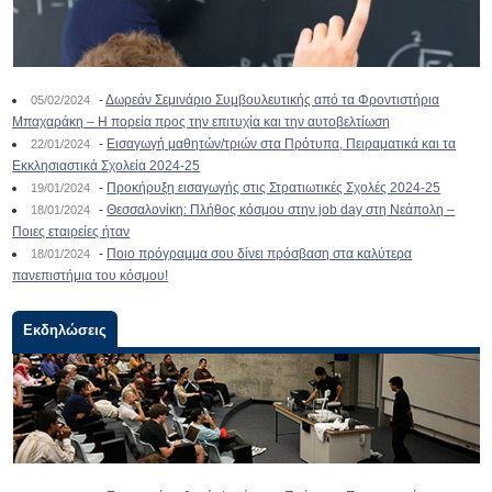
-
Δωρεάν Σεμινάριο Συμβουλευτικής από τα Φροντιστήρια
05/02/2024
Μπαχαράκη – Η πορεία προς την επιτυχία και την αυτοβελτίωση
-
Εισαγωγή μαθητών/τριών στα Πρότυπα, Πειραματικά και τα
22/01/2024
Εκκλησιαστικά Σχολεία 2024-25
-
Προκήρυξη εισαγωγής στις Στρατιωτικές Σχολές 2024-25
19/01/2024
-
Θεσσαλονίκη: Πλήθος κόσμου στην job day στη Νεάπολη –
18/01/2024
Ποιες εταιρείες ήταν
-
Ποιο πρόγραμμα σου δίνει πρόσβαση στα καλύτερα
18/01/2024
πανεπιστήμια του κόσμου!
Εκδηλώσεις