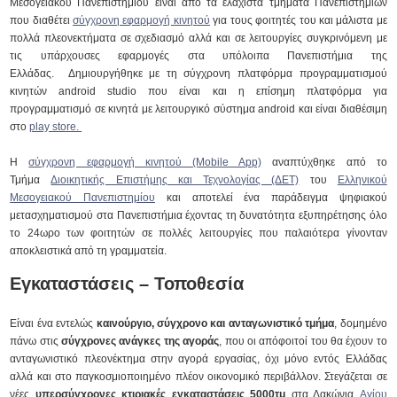
Μεσογειακού Πανεπιστημίου είναι από τα ελάχιστα τμήματα Πανεπιστημίων
που διαθέτει
σύγχρονη εφαρμογή κινητού
για τους φοιτητές του και μάλιστα με
πολλά πλεονεκτήματα σε σχεδιασμό αλλά και σε λειτουργίες συγκρινόμενη με
τις υπάρχουσες εφαρμογές στα υπόλοιπα Πανεπιστήμια της
Ελλάδας. Δημιουργήθηκε με τη σύγχρονη πλατφόρμα προγραμματισμού
κινητών android studio που είναι και η επίσημη πλατφόρμα για
προγραμματισμό σε κινητά με λειτουργικό σύστημα android και είναι διαθέσιμη
στο
play store.
Η
σύγχρονη εφαρμογή κινητού (Mobile App)
αναπτύχθηκε από το
Τμήμα
Διοικητικής Επιστήμης και Τεχνολογίας (ΔΕΤ)
του
Ελληνικού
Μεσογειακού Πανεπιστημίου
και αποτελεί ένα παράδειγμα ψηφιακού
μετασχηματισμού στα Πανεπιστήμια έχοντας τη δυνατότητα εξυπηρέτησης όλο
το 24ωρο των φοιτητών σε πολλές λειτουργίες που παλαιότερα γίνονταν
αποκλειστικά από τη γραμματεία.
Εγκαταστάσεις – Τοποθεσία
Είναι ένα εντελώς
καινούργιο, σύγχρονο και ανταγωνιστικό τμήμα
, δομημένο
πάνω στις
σύγχρονες ανάγκες της αγοράς
, που οι απόφοιτοί του θα έχουν το
ανταγωνιστικό πλεονέκτημα στην αγορά εργασίας, όχι μόνο εντός Ελλάδας
αλλά και στο παγκοσμιοποιημένο πλέον οικονομικό περιβάλλον. Στεγάζεται σε
νέες
υπερσύγχρονες κτιριακές εγκαταστάσεις 5000τμ
στα Λακώνια
Αγίου