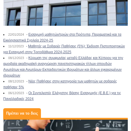
-
Εισαγωγή μαθητών/τριών στα Πρότυπα, Πειραματικά και τα
22/01/2024
Εκκλησιαστικά Σχολεία 2024-25
-
Μαθητές με Σοβαρές Παθήσεις (5%): Έκδοση Πιστοποιητικών
11/12/2023
για Εισαγωγή στην Τριτοβάθμια 2024-2025
-
Κύρωση της συμφωνίας μεταξύ Ελλάδας και Κύπρου για την
08/12/2023
αμοιβαία ακαδημαϊκή αναγνώριση πανεπιστημιακών τίτλων σπουδών
Ανωτάτων και Ανωτέρων Εκπαιδευτικών Ιδρυμάτων και άλλων εγκεκριμένων
ιδρυμάτων
-
Νέες Παθήσεις στην κατηγορία των μαθητών με σοβαρές
08/12/2023
παθήσεις 5%
-
Οι Συντελεστές Ελάχιστης Βάσης Εισαγωγής (Ε.Β.Ε.) για τις
06/12/2023
Πανελλαδικές 2024
Πρέπει να το δεις