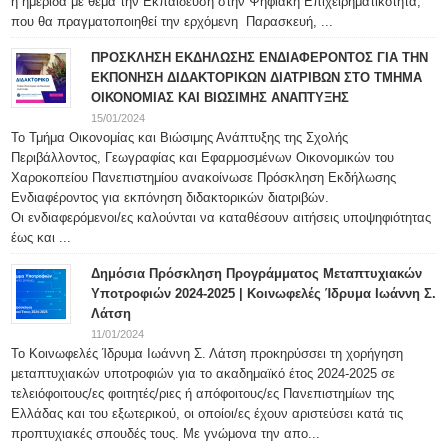
η ημερίδα με θέμα την Εκπαίδευση στην Ψηφιακή Επιχειρηματικότητα,
που θα πραγματοποιηθεί την ερχόμενη Παρασκευή, ...
ΠΡΟΣΚΛΗΣΗ ΕΚΔΗΛΩΣΗΣ ΕΝΔΙΑΦΕΡΟΝΤΟΣ ΓΙΑ ΤΗΝ
ΕΚΠΟΝΗΣΗ ΔΙΔΑΚΤΟΡΙΚΩΝ ΔΙΑΤΡΙΒΩΝ ΣΤΟ ΤΜΗΜΑ
ΟΙΚΟΝΟΜΙΑΣ ΚΑΙ ΒΙΩΣΙΜΗΣ ΑΝΑΠΤΥΞΗΣ
15/01/2024
Το Τμήμα Οικονομίας και Βιώσιμης Ανάπτυξης της Σχολής
Περιβάλλοντος, Γεωγραφίας και Εφαρμοσμένων Οικονομικών του
Χαροκοπείου Πανεπιστημίου ανακοίνωσε Πρόσκληση Εκδήλωσης
Ενδιαφέροντος για εκπόνηση διδακτορικών διατριβών.
Οι ενδιαφερόμενοι/ες καλούνται να καταθέσουν αιτήσεις υποψηφιότητας
έως και ...
Δημόσια Πρόσκληση Προγράμματος Μεταπτυχιακών
Υποτροφιών 2024-2025 | Κοινωφελές Ίδρυμα Ιωάννη Σ.
Λάτση
11/01/2024
Το Κοινωφελές Ίδρυμα Ιωάννη Σ. Λάτση προκηρύσσει τη χορήγηση
μεταπτυχιακών υποτροφιών για το ακαδημαϊκό έτος 2024-2025 σε
τελειόφοιτους/ες φοιτητές/ριες ή απόφοιτους/ες Πανεπιστημίων της
Ελλάδας και του εξωτερικού, οι οποίοι/ες έχουν αριστεύσει κατά τις
προπτυχιακές σπουδές τους. Με γνώμονα την απο...