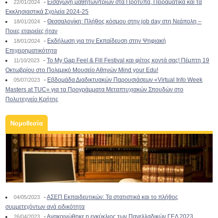
-
Εισαγωγή μαθητών/τριών στα Πρότυπα, Πειραματικά και τα
22/01/2024
Εκκλησιαστικά Σχολεία 2024-25
-
Θεσσαλονίκη: Πλήθος κόσμου στην job day στη Νεάπολη –
18/01/2024
Ποιες εταιρείες ήταν
-
Εκδήλωση για την Εκπαίδευση στην Ψηφιακή
18/01/2024
Επιχειρηματικότητα
-
To My Gap Feel & Fill Festival και φέτος κοντά σας! Πέμπτη 19
11/10/2023
Οκτωβρίου στο Πολεμικό Μουσείο Αθηνών Mind your Edu!
-
Εβδομάδα Διαδικτυακών Παρουσιάσεων «Virtual Info Week
05/07/2023
Masters at TUC» για τα Προγράμματα Μεταπτυχιακών Σπουδών στο
Πολυτεχνείο Κρήτης
Νομοθεσία
-
ΑΣΕΠ Εκπαιδευτικών: Τα στατιστικά και το πλήθος
04/05/2023
συμμετεχόντων ανά ειδικότητα
-
Ανακοινώθηκε η εγκύκλιος των Πανελλαδικών ΓΕΛ 2023
26/04/2023