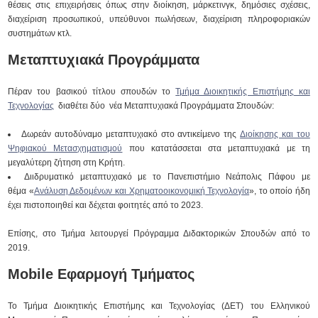
θέσεις στις επιχειρήσεις όπως στην διοίκηση, μάρκετινγκ, δημόσιες σχέσεις,
διαχείριση προσωπικού, υπεύθυνοι πωλήσεων, διαχείριση πληροφοριακών
συστημάτων κτλ.
Μεταπτυχιακά Προγράμματα
Πέραν του βασικού τίτλου σπουδών το
Τμήμα Διοικητικής Επιστήμης και
Τεχνολογίας
διαθέτει δύο νέα Μεταπτυχιακά Προγράμματα Σπουδών:
Δωρεάν αυτοδύναμο μεταπτυχιακό στο αντικείμενο της
Διοίκησης και του
Ψηφιακού Μετασχηματισμού
που κατατάσσεται στα μεταπτυχιακά με τη
μεγαλύτερη ζήτηση στη Κρήτη.
Διιδρυματικό μεταπτυχιακό με το Πανεπιστήμιο Νεάπολις Πάφου με
θέμα «
Ανάλυση Δεδομένων και Χρηματοοικονομική Τεχνολογία
», το οποίο ήδη
έχει πιστοποιηθεί και δέχεται φοιτητές από το 2023.
Επίσης, στο Τμήμα λειτουργεί Πρόγραμμα Διδακτορικών Σπουδών από το
2019.
Mobile Εφαρμογή Τμήματος
Το Τμήμα Διοικητικής Επιστήμης και Τεχνολογίας (ΔΕΤ) του Ελληνικού