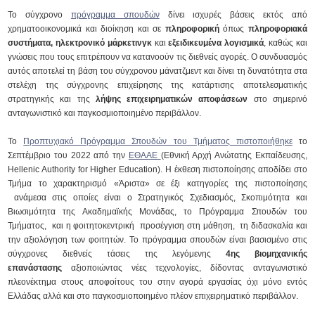
Το σύγχρονο
πρόγραμμα σπουδών
δίνει ισχυρές βάσεις εκτός από
χρηματοοικονομικά και διοίκηση και σε
πληροφορική
όπως
πληροφοριακά
συστήματα, ηλεκτρονικό μάρκετινγκ
και
εξειδικευμένα λογισμικά
, καθώς και
γνώσεις που τους επιτρέπουν να κατανοούν τις διεθνείς αγορές. Ο συνδυασμός
αυτός αποτελεί τη βάση του σύγχρονου μάνατζμεντ και δίνει τη δυνατότητα στα
στελέχη της σύγχρονης επιχείρησης της κατάρτισης αποτελεσματικής
στρατηγικής και της
λήψης επιχειρηματικών αποφάσεων
στο σημερινό
ανταγωνιστικό και παγκοσμιοποιημένο περιβάλλον.
Το
Προπτυχιακό Πρόγραμμα Σπουδών του Τμήματος πιστοποιήθηκε
το
Σεπτέμβριο του 2022 από την
ΕΘΑΑΕ
(Εθνική Αρχή Ανώτατης Εκπαίδευσης,
Hellenic Authority for Higher Education). Η έκθεση πιστοποίησης αποδίδει στο
Τμήμα το χαρακτηρισμό «Άριστα» σε έξι κατηγορίες της πιστοποίησης
ανάμεσα στις οποίες είναι ο Στρατηγικός Σχεδιασμός, Σκοπιμότητα και
Βιωσιμότητα της Ακαδημαϊκής Μονάδας, το Πρόγραμμα Σπουδών του
Τμήματος, και η φοιτητοκεντρική προσέγγιση στη μάθηση, τη διδασκαλία και
την αξιολόγηση των φοιτητών. Το πρόγραμμα σπουδών είναι βασισμένο στις
σύγχρονες διεθνείς τάσεις της λεγόμενης
4ης βιομηχανικής
επανάστασης
αξιοποιώντας νέες τεχνολογίες, δίδοντας ανταγωνιστικό
πλεονέκτημα στους αποφοίτους του στην αγορά εργασίας όχι μόνο εντός
Ελλάδας αλλά και στο παγκοσμιοποιημένο πλέον επιχειρηματικό περιβάλλον.