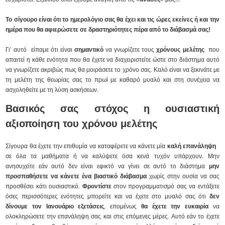
Το σίγουρο είναι ότι το ημερολόγιο σας θα έχει και τις ώρες εκείνες ή και την
ημέρα που θα αφιερώσετε σε δραστηριότητες πέρα από το διάβασμά σας!
Γι’ αυτό είπαμε ότι είναι
σημαντικό
να γνωρίζετε τους
χρόνους μελέτης
που
απαιτεί η κάθε ενότητα που θα έχετε να διαχειριστείτε ώστε στο διάστημα αυτό
να γνωρίζετε ακριβώς πως θα μοιράσετε το χρόνο σας. Καλό είναι να ξεκινάτε με
τη μελέτη της θεωρίας σας το πρωί με καθαρό μυαλό και στη συνέχεια να
ασχοληθείτε με τη λύση ασκήσεων.
Βασικός σας στόχος η ουσιαστική
αξιοποίηση του χρόνου μελέτης
Σίγουρα θα έχετε την επιθυμία να καταφέρετε να κάνετε μία
καλή επανάληψη
σε όλα τα μαθήματα ή να καλύψετε όσα κενά τυχόν υπάρχουν. Μην
ανησυχείτε εάν αυτό δεν είναι εφικτό να γίνει σε αυτό το διάστημα
μην
προσπαθήσετε να κάνετε ένα βιαστικό διάβασμα
χωρίς στην ουσία να σας
προσθέσει κάτι ουσιαστικό.
Φροντίστε
στον προγραμματισμό σας να εντάξετε
όσες περισσότερες ενότητες μπορείτε και να έχετε στο μυαλό σας ότι
δεν
δίνουμε τον Ιανουάριο εξετάσεις
, επομένως
θα έχετε την ευκαιρία
να
ολοκληρώσετε την επανάληψη σας και στις επόμενες μέρες. Αυτό εάν το έχετε