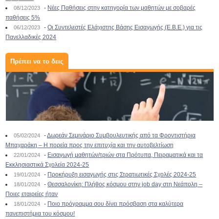
-
Νέες Παθήσεις στην κατηγορία των μαθητών με σοβαρές
08/12/2023
παθήσεις 5%
-
Οι Συντελεστές Ελάχιστης Βάσης Εισαγωγής (Ε.Β.Ε.) για τις
06/12/2023
Πανελλαδικές 2024
Πρέπει να το δεις
-
Δωρεάν Σεμινάριο Συμβουλευτικής από τα Φροντιστήρια
05/02/2024
Μπαχαράκη – Η πορεία προς την επιτυχία και την αυτοβελτίωση
-
Εισαγωγή μαθητών/τριών στα Πρότυπα, Πειραματικά και τα
22/01/2024
Εκκλησιαστικά Σχολεία 2024-25
-
Προκήρυξη εισαγωγής στις Στρατιωτικές Σχολές 2024-25
19/01/2024
-
Θεσσαλονίκη: Πλήθος κόσμου στην job day στη Νεάπολη –
18/01/2024
Ποιες εταιρείες ήταν
-
Ποιο πρόγραμμα σου δίνει πρόσβαση στα καλύτερα
18/01/2024
πανεπιστήμια του κόσμου!