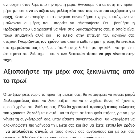
ανησυχείτε όταν λέμε από την πρώτη μέρα. Εννοούμε ότι σε αυτή την πρώτη
μέρα μπορείτε
να εντάξετε ως μελέτη κάτι που σας είναι πιο ευχάριστο για
αρχή
, ώστε να αποφύγετε τα αρνητικά συναισθήματα χωρίς ταυτόχρονα να
μειώνονται οι μέρες που μπορείτε να αξιοποιήσετε. Θα βοηθήσει
η
ιεράρχηση
που θα χρειαστεί να γίνει στις δραστηριότητες σας, η οποία είναι
πολύ
σημαντική
αλλά και
το κλειδί
στην επίτευξη των αρχικών σας
στόχων.
Γνωρίζοντας τον χρόνο
που απαιτεί κάθε τμήμα της ύλης θα εντάξετε
στο ημερολόγιο σας ακριβώς πότε θα ασχοληθείτε με την κάθε ενότητα έτσι
ώστε μέσα στο διάστημα αυτών των διακοπών
τίποτε να μην γίνεται στην
τύχη
.
Αξιοποιήστε την μέρα σας ξεκινώντας από
το πρωί
Όταν ξεκινήσετε νωρίς το πρωί τη μελέτη σας, θα καταφέρετε να κάνετε
μικρά
διαλειμματάκια
, ώστε να ξεκουράζεστε και να συνεχίζετε δυναμικά έχοντας
αρκετό χρόνο στη διάθεση σας. Εδώ
θα χρειαστεί προσοχή στους «κλέφτες
του χρόνου»
δηλαδή τα κινητά, να τα έχετε σε λειτουργία πτήσης για να μην
χάνετε τη συγκέντρωσή σας. Όταν είσαστε συγκεντρωμένοι θα καταφέρετε να
ολοκληρώσετε πιο γρήγορα τη μελέτη σας και έτσι θα έχετε
επιπλέον χρόνο
να απολαύσετε στιγμές
με τους δικούς σας ανθρώπους και με ό,τι σας
ευχαριστεί. Εξάλλου όλοι έχουμε ανάγκη από τις «
ανάσες
» μας!!!