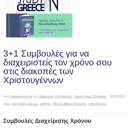
3+1 Συμβουλές για να
διαχειριστείς τον χρόνο σου
στις διακοπές των
Χριστουγέννων
Από
paideia-ergasia
στο
Slideshow
,
Εκπαίδευση
,
Πανελλήνιες Εξετάσεις
· 18/12/2023
Tags:
διαχείριση χρόνου
,
μαθητές
,
Πανελλαδικές Εξετάσεις
,
πανελληνιες
Συμβουλές Διαχείρισης Χρόνου