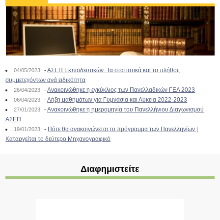
-
ΑΣΕΠ Εκπαιδευτικών: Τα στατιστικά και το πλήθος
04/05/2023
συμμετεχόντων ανά ειδικότητα
-
Ανακοινώθηκε η εγκύκλιος των Πανελλαδικών ΓΕΛ 2023
26/04/2023
-
Λήξη μαθημάτων για Γυμνάσια και Λύκεια 2022-2023
06/04/2023
-
Ανακοινώθηκε η ημερομηνία του Πανελλήνιου Διαγωνισμού
27/01/2023
ΑΣΕΠ
-
Πότε θα ανακοινώνεται το πρόγραμμα των Πανελληνίων |
19/01/2023
Καταργείται το δεύτερο Μηχανογραφικό
Διαφημιστείτε