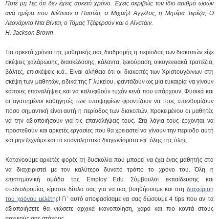
Ποτέ μη λες ότι δεν έχεις αρκετό χρόνο. Έχεις ακριβώς τον ίδιο αριθμό ωρών
ανά ημέρα που διέθεταν ο Παστέρ, ο Μιχαήλ Άγγελος, η Μητέρα Τερέζα, Ο
Λεονάρντο Ντα Βίντσι, ο Τόμας Τζέφερσον και ο Αϊνστάιν.
H. Jackson Brown
Για αρκετά χρόνια της μαθητικής σας διαδρομής η περίοδος των διακοπών είχε
σκέψεις χαλάρωσης, διασκέδασης, κάλαντα, ξεκούραση, οικογενειακά τραπέζια,
βόλτες, επισκέψεις κ.ά.. Είναι αλήθεια ότι οι διακοπές των Χριστουγέννων στη
σκέψη των μαθητών, ειδικά της Γ λυκείου, φαντάζουν ως μία ευκαιρία να γίνουν
κάποιες επαναλήψεις και να καλυφθούν τυχόν κενά που υπάρχουν. Φυσικά και
οι αγαπημένοι καθηγητές των υποψηφίων φροντίζουν να τους υπενθυμίζουν
πόσο σημαντική είναι αυτή η περίοδος των διακοπών, προκειμένου οι μαθητές
να την αξιοποιήσουν για τις επαναλήψεις τους. Στα λόγια τους έρχονται να
προστεθούν και αρκετές εργασίες που θα χρειαστεί να γίνουν την περίοδο αυτή
και μην ξεχνάμε και τα επαναληπτικά διαγωνίσματα εφ΄ όλης της ύλης.
Κατανοούμε αρκετές φορές τη δυσκολία που μπορεί να έχει ένας μαθητής στο
να διαχειριστεί με τον καλύτερο δυνατό τρόπο το χρόνο του. Όλη η
επιστημονική ομάδα της Employ Edu Σύμβουλοι εκπαίδευσης και
σταδιοδρομίας είμαστε δίπλα σας για να σας βοηθήσουμε και στη
διαχείριση
του χρόνου μελέτης
! Γι’ αυτό αποφασίσαμε να σας δώσουμε 4 tips που αν τα
αξιοποιήσετε θα νιώσετε αρχικά ικανοποίηση, χαρά και πιο κοντά στους
αρχικούς σας στόχους.