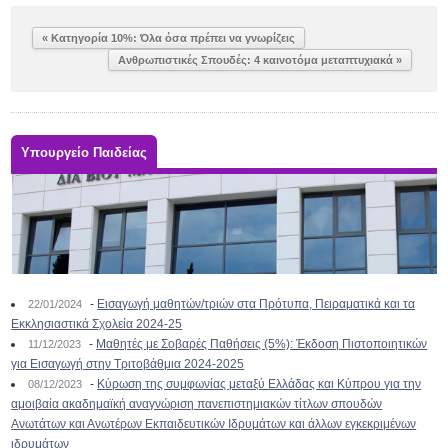
« Κατηγορία 10%: Όλα όσα πρέπει να γνωρίζεις
Ανθρωπιστικές Σπουδές: 4 καινοτόμα μεταπτυχιακά »
Υπουργείο Παιδείας
-
Εισαγωγή μαθητών/τριών στα Πρότυπα, Πειραματικά και τα
22/01/2024
Εκκλησιαστικά Σχολεία 2024-25
-
Μαθητές με Σοβαρές Παθήσεις (5%): Έκδοση Πιστοποιητικών
11/12/2023
για Εισαγωγή στην Τριτοβάθμια 2024-2025
-
Κύρωση της συμφωνίας μεταξύ Ελλάδας και Κύπρου για την
08/12/2023
αμοιβαία ακαδημαϊκή αναγνώριση πανεπιστημιακών τίτλων σπουδών
Ανωτάτων και Ανωτέρων Εκπαιδευτικών Ιδρυμάτων και άλλων εγκεκριμένων
ιδρυμάτων