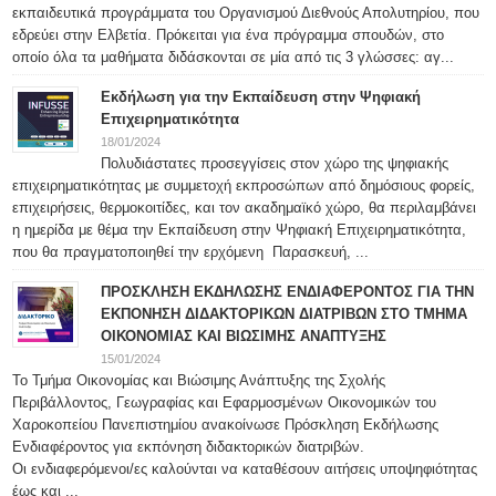
εκπαιδευτικά προγράμματα του Οργανισμού Διεθνούς Απολυτηρίου, που
εδρεύει στην Ελβετία. Πρόκειται για ένα πρόγραμμα σπουδών, στο
οποίο όλα τα μαθήματα διδάσκονται σε μία από τις 3 γλώσσες: αγ...
Εκδήλωση για την Εκπαίδευση στην Ψηφιακή
Επιχειρηματικότητα
18/01/2024
Πολυδιάστατες προσεγγίσεις στον χώρο της ψηφιακής
επιχειρηματικότητας με συμμετοχή εκπροσώπων από δημόσιους φορείς,
επιχειρήσεις, θερμοκοιτίδες, και τον ακαδημαϊκό χώρο, θα περιλαμβάνει
η ημερίδα με θέμα την Εκπαίδευση στην Ψηφιακή Επιχειρηματικότητα,
που θα πραγματοποιηθεί την ερχόμενη Παρασκευή, ...
ΠΡΟΣΚΛΗΣΗ ΕΚΔΗΛΩΣΗΣ ΕΝΔΙΑΦΕΡΟΝΤΟΣ ΓΙΑ ΤΗΝ
ΕΚΠΟΝΗΣΗ ΔΙΔΑΚΤΟΡΙΚΩΝ ΔΙΑΤΡΙΒΩΝ ΣΤΟ ΤΜΗΜΑ
ΟΙΚΟΝΟΜΙΑΣ ΚΑΙ ΒΙΩΣΙΜΗΣ ΑΝΑΠΤΥΞΗΣ
15/01/2024
Το Τμήμα Οικονομίας και Βιώσιμης Ανάπτυξης της Σχολής
Περιβάλλοντος, Γεωγραφίας και Εφαρμοσμένων Οικονομικών του
Χαροκοπείου Πανεπιστημίου ανακοίνωσε Πρόσκληση Εκδήλωσης
Ενδιαφέροντος για εκπόνηση διδακτορικών διατριβών.
Οι ενδιαφερόμενοι/ες καλούνται να καταθέσουν αιτήσεις υποψηφιότητας
έως και ...