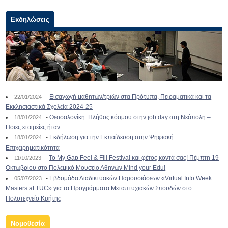
Εκδηλώσεις
-
Εισαγωγή μαθητών/τριών στα Πρότυπα, Πειραματικά και τα
22/01/2024
Εκκλησιαστικά Σχολεία 2024-25
-
Θεσσαλονίκη: Πλήθος κόσμου στην job day στη Νεάπολη –
18/01/2024
Ποιες εταιρείες ήταν
-
Εκδήλωση για την Εκπαίδευση στην Ψηφιακή
18/01/2024
Επιχειρηματικότητα
-
To My Gap Feel & Fill Festival και φέτος κοντά σας! Πέμπτη 19
11/10/2023
Οκτωβρίου στο Πολεμικό Μουσείο Αθηνών Mind your Edu!
-
Εβδομάδα Διαδικτυακών Παρουσιάσεων «Virtual Info Week
05/07/2023
Masters at TUC» για τα Προγράμματα Μεταπτυχιακών Σπουδών στο
Πολυτεχνείο Κρήτης
Νομοθεσία