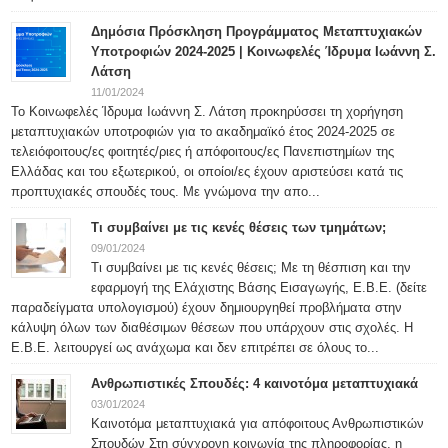
Δημόσια Πρόσκληση Προγράμματος Μεταπτυχιακών
Υποτροφιών 2024-2025 | Κοινωφελές Ίδρυμα Ιωάννη Σ.
Λάτση
11/01/2024
Το Κοινωφελές Ίδρυμα Ιωάννη Σ. Λάτση προκηρύσσει τη χορήγηση
μεταπτυχιακών υποτροφιών για το ακαδημαϊκό έτος 2024-2025 σε
τελειόφοιτους/ες φοιτητές/ριες ή απόφοιτους/ες Πανεπιστημίων της
Ελλάδας και του εξωτερικού, οι οποίοι/ες έχουν αριστεύσει κατά τις
προπτυχιακές σπουδές τους. Με γνώμονα την απο...
Τι συμβαίνει με τις κενές θέσεις των τμημάτων;
09/01/2024
Τι συμβαίνει με τις κενές θέσεις; Με τη θέσπιση και την
εφαρμογή της Ελάχιστης Βάσης Εισαγωγής, Ε.Β.Ε. (δείτε
παραδείγματα υπολογισμού) έχουν δημιουργηθεί προβλήματα στην
κάλυψη όλων των διαθέσιμων θέσεων που υπάρχουν στις σχολές. Η
Ε.Β.Ε. λειτουργεί ως ανάχωμα και δεν επιτρέπει σε όλους το...
Ανθρωπιστικές Σπουδές: 4 καινοτόμα μεταπτυχιακά
03/01/2024
Καινοτόμα μεταπτυχιακά για απόφοιτους Ανθρωπιστικών
Σπουδών Στη σύγχρονη κοινωνία της πληροφορίας, η