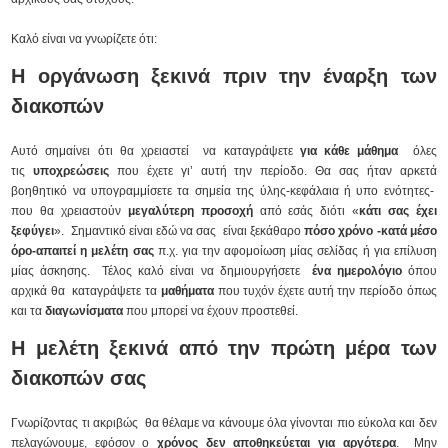
Καλό είναι να γνωρίζετε ότι:
Η οργάνωση ξεκινά πριν την έναρξη των
διακοπών
Αυτό σημαίνει ότι θα χρειαστεί να καταγράψετε
για κάθε μάθημα
όλες
τις
υποχρεώσεις
που έχετε γι’ αυτή την περίοδο. Θα σας ήταν αρκετά
βοηθητικό να υπογραμμίσετε τα σημεία της ύλης-κεφάλαια ή υπο ενότητες-
που θα χρειαστούν
μεγαλύτερη προσοχή
από εσάς διότι «
κάτι σας έχει
ξεφύγει
». Σημαντικό είναι εδώ να σας είναι ξεκάθαρο
πόσο χρόνο -κατά μέσο
όρο-απαιτεί η μελέτη σας
π.χ. για την αφομοίωση μίας σελίδας ή για επίλυση
μίας άσκησης. Τέλος καλό είναι να δημιουργήσετε
ένα ημερολόγιο
όπου
αρχικά θα καταγράψετε τα
μαθήματα
που τυχόν έχετε αυτή την περίοδο όπως
και τα
διαγωνίσματα
που μπορεί να έχουν προστεθεί.
Η μελέτη ξεκινά από την πρώτη μέρα των
διακοπών σας
Γνωρίζοντας τι ακριβώς θα θέλαμε να κάνουμε όλα γίνονται πιο εύκολα και δεν
πελαγώνουμε, εφόσον ο
χρόνος δεν αποθηκεύεται για αργότερα
. Μην