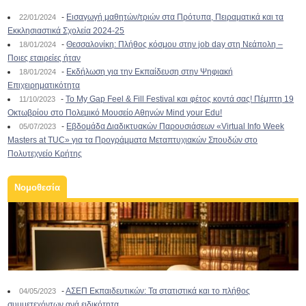
-
Εισαγωγή μαθητών/τριών στα Πρότυπα, Πειραματικά και τα
22/01/2024
Εκκλησιαστικά Σχολεία 2024-25
-
Θεσσαλονίκη: Πλήθος κόσμου στην job day στη Νεάπολη –
18/01/2024
Ποιες εταιρείες ήταν
-
Εκδήλωση για την Εκπαίδευση στην Ψηφιακή
18/01/2024
Επιχειρηματικότητα
-
To My Gap Feel & Fill Festival και φέτος κοντά σας! Πέμπτη 19
11/10/2023
Οκτωβρίου στο Πολεμικό Μουσείο Αθηνών Mind your Edu!
-
Εβδομάδα Διαδικτυακών Παρουσιάσεων «Virtual Info Week
05/07/2023
Masters at TUC» για τα Προγράμματα Μεταπτυχιακών Σπουδών στο
Πολυτεχνείο Κρήτης
Νομοθεσία
-
ΑΣΕΠ Εκπαιδευτικών: Τα στατιστικά και το πλήθος
04/05/2023
συμμετεχόντων ανά ειδικότητα