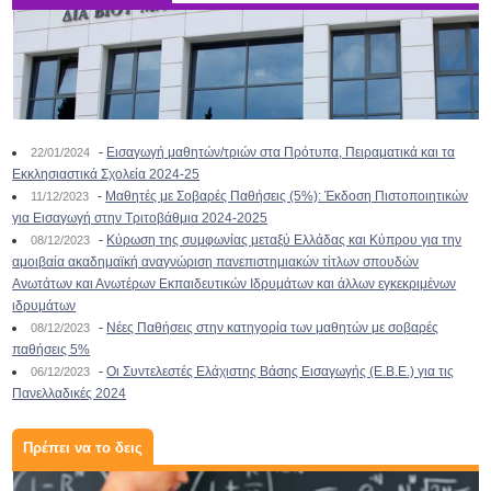
-
Εισαγωγή μαθητών/τριών στα Πρότυπα, Πειραματικά και τα
22/01/2024
Εκκλησιαστικά Σχολεία 2024-25
-
Μαθητές με Σοβαρές Παθήσεις (5%): Έκδοση Πιστοποιητικών
11/12/2023
για Εισαγωγή στην Τριτοβάθμια 2024-2025
-
Κύρωση της συμφωνίας μεταξύ Ελλάδας και Κύπρου για την
08/12/2023
αμοιβαία ακαδημαϊκή αναγνώριση πανεπιστημιακών τίτλων σπουδών
Ανωτάτων και Ανωτέρων Εκπαιδευτικών Ιδρυμάτων και άλλων εγκεκριμένων
ιδρυμάτων
-
Νέες Παθήσεις στην κατηγορία των μαθητών με σοβαρές
08/12/2023
παθήσεις 5%
-
Οι Συντελεστές Ελάχιστης Βάσης Εισαγωγής (Ε.Β.Ε.) για τις
06/12/2023
Πανελλαδικές 2024
Πρέπει να το δεις