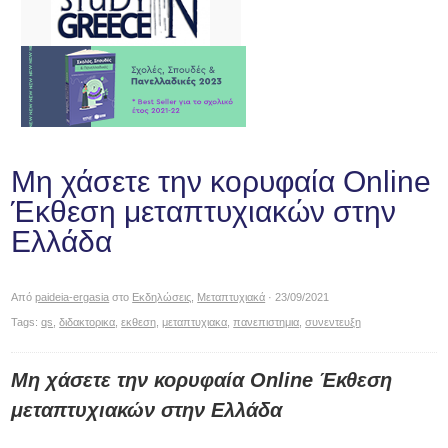
Μη χάσετε την κορυφαία Online
Έκθεση μεταπτυχιακών στην
Ελλάδα
Από
paideia-ergasia
στο
Εκδηλώσεις
,
Μεταπτυχιακά
· 23/09/2021
Tags:
qs
,
διδακτορικα
,
εκθεση
,
μεταπτυχιακα
,
πανεπιστημια
,
συνεντευξη
Μη χάσετε την κορυφαία Online Έκθεση
μεταπτυχιακών στην Ελλάδα