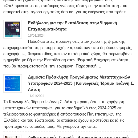
«Οπλισμένοι» με περισσότερες γνώσεις τόσο για την κατάσταση που
επικρατεί στην αγορά εργασίας όσο και για τις ενέργειες που πρέπε...
Εκδήλωση για την Εκπαίδευση στην Ψηφιακή
Επιχειρηματικότητα
18/01/2024
Πολυδιάστατες προσεγγίσεις στον χώρο της ψηφιακής
επιχειρηματικότητας με συμμετοχή εκπροσώπων από δημόσιους φορείς,
επιχειρήσεις, θερμοκοιτίδες, και τον ακαδημαϊκό χώρο, θα περιλαμβάνει
η ημερίδα με θέμα την Εκπαίδευση στην Ψηφιακή Επιχειρηματικότητα,
που θα πραγματοποιηθεί την ερχόμενη Παρασκευή, ...
Δημόσια Πρόσκληση Προγράμματος Μεταπτυχιακών
Υποτροφιών 2024-2025 | Κοινωφελές Ίδρυμα Ιωάννη Σ.
Λάτση
11/01/2024
Το Κοινωφελές Ίδρυμα Ιωάννη Σ. Λάτση προκηρύσσει τη χορήγηση
μεταπτυχιακών υποτροφιών για το ακαδημαϊκό έτος 2024-2025 σε
τελειόφοιτους/ες φοιτητές/ριες ή απόφοιτους/ες Πανεπιστημίων της
Ελλάδας και του εξωτερικού, οι οποίοι/ες έχουν αριστεύσει κατά τις
προπτυχιακές σπουδές τους. Με γνώμονα την απο...
Ανθρωπιστικές Σπουδές: 4 καινοτόμα μεταπτυχιακά