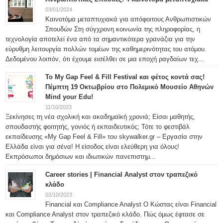
03/01/2024
Καινοτόμα μεταπτυχιακά για απόφοιτους Ανθρωπιστικών
Σπουδών Στη σύγχρονη κοινωνία της πληροφορίας, η
τεχνολογία αποτελεί ένα από τα σημαντικότερα γρανάζια για την
εύρυθμη λειτουργία πολλών τομέων της καθημερινότητας του ατόμου.
Δεδομένου λοιπόν, ότι έχουμε εισέλθει σε μια εποχή ραγδαίων τεχ...
To My Gap Feel & Fill Festival και φέτος κοντά σας!
Πέμπτη 19 Οκτωβρίου στο Πολεμικό Μουσείο Αθηνών
Mind your Edu!
11/10/2023
Ξεκίνησες τη νέα σχολική και ακαδημαϊκή χρονιά; Είσαι μαθητής,
σπουδαστής φοιτητής, γονιός ή εκπαιδευτικός; Τότε το φεστιβάλ
εκπαίδευσης «My Gap Feel & Fill» του skywalker.gr – Εργασία στην
Ελλάδα είναι για σένα! Η είσοδος είναι ελεύθερη για όλους!
Εκπρόσωποι δημόσιων και ιδιωτικών πανεπιστημ...
Career stories | Financial Analyst στον τραπεζικό
κλάδο
02/10/2023
Financial και Compliance Analyst Ο Κώστας είναι Financial
και Compliance Analyst στον τραπεζικό κλάδο. Πώς όμως έφτασε σε