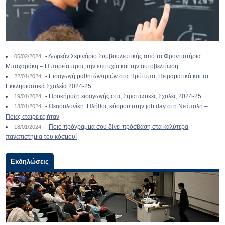
-
Δωρεάν Σεμινάριο Συμβουλευτικής από τα Φροντιστήρια
05/02/2024
Μπαχαράκη – Η πορεία προς την επιτυχία και την αυτοβελτίωση
-
Εισαγωγή μαθητών/τριών στα Πρότυπα, Πειραματικά και τα
22/01/2024
Εκκλησιαστικά Σχολεία 2024-25
-
Προκήρυξη εισαγωγής στις Στρατιωτικές Σχολές 2024-25
19/01/2024
-
Θεσσαλονίκη: Πλήθος κόσμου στην job day στη Νεάπολη –
18/01/2024
Ποιες εταιρείες ήταν
-
Ποιο πρόγραμμα σου δίνει πρόσβαση στα καλύτερα
18/01/2024
πανεπιστήμια του κόσμου!
Εκδηλώσεις