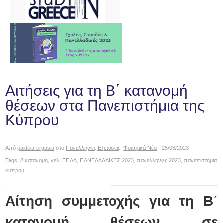
Αιτήσεις για τη Β΄ κατανομή
θέσεων στα Πανεπιστήμια της
Κύπρου
Από
paideia-ergasia
στο
Πανελλήνιες Εξετάσεις
,
Φοιτητικά Νέα
· 25/08/2023
Tags:
β κατανομη
,
γελ
,
ΕΠΑΛ
,
ΠΑΝΕΛΛΑΔΙΚΕΣ 2023
,
πανελληνιες 2023
,
πανεπιστημια
κυπρου
Αίτηση συμμετοχής για τη Β΄
κατανομή θέσεων σε