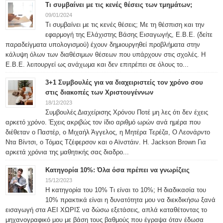
Τι συμβαίνει με τις κενές θέσεις των τμημάτων;
09/01/2024
Τι συμβαίνει με τις κενές θέσεις; Με τη θέσπιση και την
εφαρμογή της Ελάχιστης Βάσης Εισαγωγής, Ε.Β.Ε. (δείτε
παραδείγματα υπολογισμού) έχουν δημιουργηθεί προβλήματα στην
κάλυψη όλων των διαθέσιμων θέσεων που υπάρχουν στις σχολές. Η
Ε.Β.Ε. λειτουργεί ως ανάχωμα και δεν επιτρέπει σε όλους το...
3+1 Συμβουλές για να διαχειριστείς τον χρόνο σου
στις διακοπές των Χριστουγέννων
18/12/2023
Συμβουλές Διαχείρισης Χρόνου Ποτέ μη λες ότι δεν έχεις
αρκετό χρόνο. Έχεις ακριβώς τον ίδιο αριθμό ωρών ανά ημέρα που
διέθεταν ο Παστέρ, ο Μιχαήλ Άγγελος, η Μητέρα Τερέζα, Ο Λεονάρντο
Ντα Βίντσι, ο Τόμας Τζέφερσον και ο Αϊνστάιν. H. Jackson Brown Για
αρκετά χρόνια της μαθητικής σας διαδρο...
Κατηγορία 10%: Όλα όσα πρέπει να γνωρίζεις
15/12/2023
Η κατηγορία του 10% Τι είναι το 10%; Η διαδικασία του
10% πρακτικά είναι η δυνατότητα μου να διεκδικήσω ξανά
εισαγωγή στα ΑΕΙ ΧΩΡΙΣ να δώσω εξετάσεις, απλά καταθέτοντας το
μηχανογραφικό μου με βάση τους βαθμούς που έγραψα όταν έδωσα