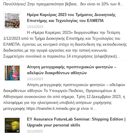
Πανελλήνιες! Στην πραγματικότητα βέβαια, δεν είναι το 10% των θ...
Ημέρα Καριέρας 2023 του Τμήματος Διοικητικής
Επιστήμης και Τεχνολογίας του ΕΛΜΕΠΑ
13/12/2023
Η «Ημέρα Καριέρας 2023» διοργανώθηκε την Τετάρτη
1/12/2023 από το Τμήμα Διοικητικής Επιστήμης και Τεχνολογίας του
ΕΛΜΕΠΑ, έχοντας ως κεντρικό στόχο τη διασύνδεση της εκπαιδευτικής
διαδικασίας με την αγορά εργασίας και την τοπική κοινωνία.
Συμμετείχαν συνολικά οι παρακάτω 14 επιχειρήσεις (αλφαβητικά)...
Αίτηση μετεγγραφής προπτυχιακών φοιτητών –
αδελφών διακριθέντων αθλητών
12/12/2023
Αίτηση μετεγγραφής προπτυχιακών φοιτητών – αδελφών
διακριθέντων αθλητών Το Υπουργείο Παιδείας, Θρησκευμάτων &
Αθλητισμού ανακοινώνει ότι από σήμερα, Τρίτη 12 Δεκεμβρίου 2023, η
πλατφόρμα για την ηλεκτρονική υποβολή αιτήσεων χορήγησης
μετεγγραφής https://transfer.it.minedu.gov.gr είναι π...
ΕΥ Assurance FutureLab Seminar: Shipping Edition |
Upgrade your personal skills
11/12/2023