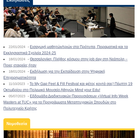
Εκδηλώσεις
-
Εισαγωγή μαθητών/τριών στα Πρότυπα, Πειραματικά και τα
22/01/2024
Εκκλησιαστικά Σχολεία 2024-25
-
Θεσσαλονίκη: Πλήθος κόσμου στην job day στη Νεάπολη –
18/01/2024
Ποιες εταιρείες ήταν
-
Εκδήλωση για την Εκπαίδευση στην Ψηφιακή
18/01/2024
Επιχειρηματικότητα
-
To My Gap Feel & Fill Festival και φέτος κοντά σας! Πέμπτη 19
11/10/2023
Οκτωβρίου στο Πολεμικό Μουσείο Αθηνών Mind your Edu!
-
Εβδομάδα Διαδικτυακών Παρουσιάσεων «Virtual Info Week
05/07/2023
Masters at TUC» για τα Προγράμματα Μεταπτυχιακών Σπουδών στο
Πολυτεχνείο Κρήτης
Νομοθεσία