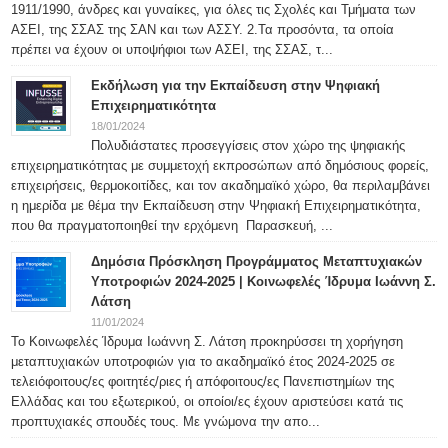
1911/1990, άνδρες και γυναίκες, για όλες τις Σχολές και Τμήματα των
ΑΣΕΙ, της ΣΣΑΣ της ΣΑΝ και των ΑΣΣΥ. 2.Τα προσόντα, τα οποία
πρέπει να έχουν οι υποψήφιοι των ΑΣΕΙ, της ΣΣΑΣ, τ...
Εκδήλωση για την Εκπαίδευση στην Ψηφιακή
Επιχειρηματικότητα
18/01/2024
Πολυδιάστατες προσεγγίσεις στον χώρο της ψηφιακής
επιχειρηματικότητας με συμμετοχή εκπροσώπων από δημόσιους φορείς,
επιχειρήσεις, θερμοκοιτίδες, και τον ακαδημαϊκό χώρο, θα περιλαμβάνει
η ημερίδα με θέμα την Εκπαίδευση στην Ψηφιακή Επιχειρηματικότητα,
που θα πραγματοποιηθεί την ερχόμενη Παρασκευή, ...
Δημόσια Πρόσκληση Προγράμματος Μεταπτυχιακών
Υποτροφιών 2024-2025 | Κοινωφελές Ίδρυμα Ιωάννη Σ.
Λάτση
11/01/2024
Το Κοινωφελές Ίδρυμα Ιωάννη Σ. Λάτση προκηρύσσει τη χορήγηση
μεταπτυχιακών υποτροφιών για το ακαδημαϊκό έτος 2024-2025 σε
τελειόφοιτους/ες φοιτητές/ριες ή απόφοιτους/ες Πανεπιστημίων της
Ελλάδας και του εξωτερικού, οι οποίοι/ες έχουν αριστεύσει κατά τις
προπτυχιακές σπουδές τους. Με γνώμονα την απο...