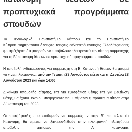
προπτυχιακά προγράμματα
σπουδών
Το Τεχνολογικό Πανεπιστήμιο Κύπρου και το Πανεπιστήμιο
Κύπρου ενημερώνουν όλους/ες τους/τις ενδιαφερόμενους/ες Ελλαδίτες/τισσες
φοιτητές/τριες ότι μπορούν να υποβάλουν ηλεκτρονικά την αίτηση συμμετοχής
για τη Β΄ κατανομή θέσεων σε προπτυχιακά προγράμματα σπουδών.
Η υποβολή ενδιαφέροντος για συμμετοχή στη Β΄ Κατανομή θέσεων θα μπορεί
να γίνει, ηλεκτρονικά,
από την Τετάρτη 23 Αυγούστου μέχρι και
τη Δευτέρα 28
Αυγούστου 2023 και ώρα 14:00
.
Δικαίωμα υποβολής αίτησης, είτε για εξασφάλιση θέσης είτε για βελτίωση
θέσης, θα έχουν μόνο οι υποψήφιοι/ες που υπέβαλαν εμπρόθεσμα αίτηση στην
Α΄ κατανομή του 2023.
Οι υποψήφιοι/ες που επιθυμούν να συμμετέχουν στην Β΄ και τελευταία
Κατανομή, θα πρέπει να ξανασυνδεθούν στην ηλεκτρονική πλατφόρμα
υποβολής αιτήσεων της Α’ κατανομής