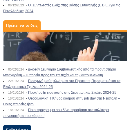
-
Οι Συντελεστές Ελάχιστης Βάσης Εισαγωγής (Ε.Β.Ε.) για τις
06/12/2023
Πανελλαδικές 2024
Πρέπει να το δεις
-
Δωρεάν Σεμινάριο Συμβουλευτικής από τα Φροντιστήρια
05/02/2024
Μπαχαράκη – Η πορεία προς την επιτυχία και την αυτοβελτίωση
-
Εισαγωγή μαθητών/τριών στα Πρότυπα, Πειραματικά και τα
22/01/2024
Εκκλησιαστικά Σχολεία 2024-25
-
Προκήρυξη εισαγωγής στις Στρατιωτικές Σχολές 2024-25
19/01/2024
-
Θεσσαλονίκη: Πλήθος κόσμου στην job day στη Νεάπολη –
18/01/2024
Ποιες εταιρείες ήταν
-
Ποιο πρόγραμμα σου δίνει πρόσβαση στα καλύτερα
18/01/2024
πανεπιστήμια του κόσμου!