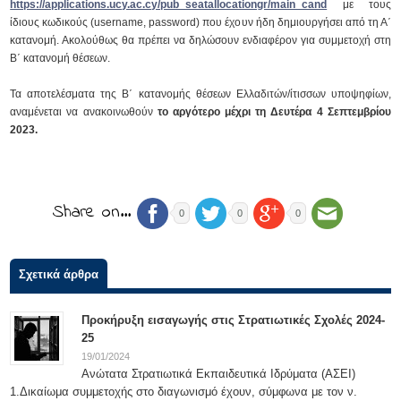
https://applications.ucy.ac.cy/pub_seatallocationgr/main_cand
με τους
ίδιους κωδικούς (username, password) που έχουν ήδη δημιουργήσει από τη Α΄
κατανομή. Ακολούθως θα πρέπει να δηλώσουν ενδιαφέρον για συμμετοχή στη
Β΄ κατανομή θέσεων.
Τα αποτελέσματα της Β΄ κατανομής θέσεων Ελλαδιτών/ίτισσων υποψηφίων,
αναμένεται να ανακοινωθούν
το αργότερο μέχρι τη Δευτέρα 4 Σεπτεμβρίου
2023.
Share on…
0
0
0
Σχετικά άρθρα
Προκήρυξη εισαγωγής στις Στρατιωτικές Σχολές 2024-
25
19/01/2024
Ανώτατα Στρατιωτικά Εκπαιδευτικά Ιδρύματα (ΑΣΕΙ)
1.Δικαίωμα συμμετοχής στο διαγωνισμό έχουν, σύμφωνα με τον ν.