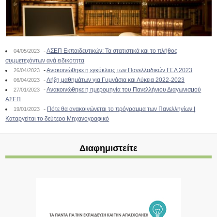
-
ΑΣΕΠ Εκπαιδευτικών: Τα στατιστικά και το πλήθος
04/05/2023
συμμετεχόντων ανά ειδικότητα
-
Ανακοινώθηκε η εγκύκλιος των Πανελλαδικών ΓΕΛ 2023
26/04/2023
-
Λήξη μαθημάτων για Γυμνάσια και Λύκεια 2022-2023
06/04/2023
-
Ανακοινώθηκε η ημερομηνία του Πανελλήνιου Διαγωνισμού
27/01/2023
ΑΣΕΠ
-
Πότε θα ανακοινώνεται το πρόγραμμα των Πανελληνίων |
19/01/2023
Καταργείται το δεύτερο Μηχανογραφικό
Διαφημιστείτε