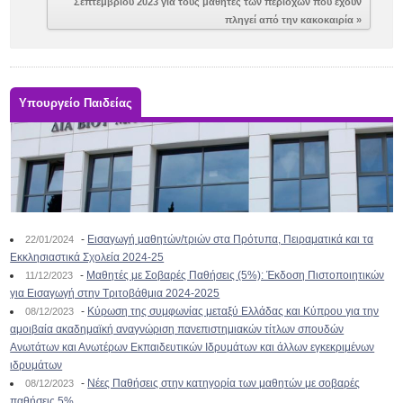
Σεπτεμβρίου 2023 για τους μαθητές των περιοχών που έχουν
πληγεί από την κακοκαιρία »
Υπουργείο Παιδείας
-
Εισαγωγή μαθητών/τριών στα Πρότυπα, Πειραματικά και τα
22/01/2024
Εκκλησιαστικά Σχολεία 2024-25
-
Μαθητές με Σοβαρές Παθήσεις (5%): Έκδοση Πιστοποιητικών
11/12/2023
για Εισαγωγή στην Τριτοβάθμια 2024-2025
-
Κύρωση της συμφωνίας μεταξύ Ελλάδας και Κύπρου για την
08/12/2023
αμοιβαία ακαδημαϊκή αναγνώριση πανεπιστημιακών τίτλων σπουδών
Ανωτάτων και Ανωτέρων Εκπαιδευτικών Ιδρυμάτων και άλλων εγκεκριμένων
ιδρυμάτων
-
Νέες Παθήσεις στην κατηγορία των μαθητών με σοβαρές
08/12/2023
παθήσεις 5%