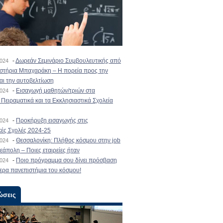
-
Δωρεάν Σεμινάριο Συμβουλευτικής από
2024
ιστήρια Μπαχαράκη – Η πορεία προς την
και την αυτοβελτίωση
-
Εισαγωγή μαθητών/τριών στα
2024
Πειραματικά και τα Εκκλησιαστικά Σχολεία
-
Προκήρυξη εισαγωγής στις
2024
κές Σχολές 2024-25
-
Θεσσαλονίκη: Πλήθος κόσμου στην job
2024
εάπολη – Ποιες εταιρείες ήταν
-
Ποιο πρόγραμμα σου δίνει πρόσβαση
2024
ερα πανεπιστήμια του κόσμου!
ώσεις