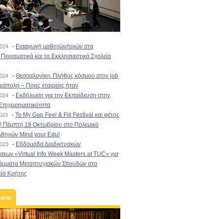
-
Εισαγωγή μαθητών/τριών στα
2024
Πειραματικά και τα Εκκλησιαστικά Σχολεία
-
Θεσσαλονίκη: Πλήθος κόσμου στην job
2024
εάπολη – Ποιες εταιρείες ήταν
-
Εκδήλωση για την Εκπαίδευση στην
2024
Επιχειρηματικότητα
-
To My Gap Feel & Fill Festival και φέτος
2023
! Πέμπτη 19 Οκτωβρίου στο Πολεμικό
Αθηνών Mind your Edu!
-
Εβδομάδα Διαδικτυακών
2023
εων «Virtual Info Week Masters at TUC» για
άμματα Μεταπτυχιακών Σπουδών στο
είο Κρήτης
εσία