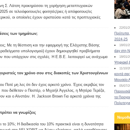
νη Σ. Λάτση προκηρύσσει τη χορήγηση μεταπτυχιακών
025 σε τελειόφοιτους/ες φοιτητές/ριες ή απόφοιτους/ες
ικού, οι οποίοι/ες έχουν αριστεύσει κατά τις προπτυχιακές
22/01/
 θέσεις των τμημάτων;
Πρότυπα, 
2024-25
έσεις; Με τη θέσπιση και την εφαρμογή της Ελάχιστης Βάσης
18/01/
παραδείγματα υπολογισμού) έχουν δημιουργηθεί προβλήματα
day στη Ν
ν που υπάρχουν στις σχολές. Η Ε.Β.Ε. λειτουργεί ως ανάχωμα
18/01/
Ψηφιακή 
11/10/
χειριστείς τον χρόνο σου στις διακοπές των Χριστουγέννων
κοντά σας
Μουσείο 
υ Ποτέ μη λες ότι δεν έχεις αρκετό χρόνο. Έχεις ακριβώς τον
05/07/
 που διέθεταν ο Παστέρ, ο Μιχαήλ Άγγελος, η Μητέρα Τερέζα,
Παρουσιάσ
ον και ο Αϊνστάιν. H. Jackson Brown Για αρκετά χρόνια της
τα Προγρ
Πολυτεχν
ρέπει να γνωρίζεις
Νομοθ
αι το 10%; Η διαδικασία του 10% πρακτικά είναι η δυνατότητα
σαγωγή στα ΑΕΙ ΧΩΡΙΣ να δώσω εξετάσεις, απλά καταθέτοντας