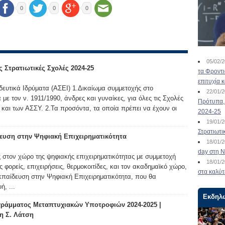
0
0
0
05/02/
 Στρατιωτικές Σχολές 2024-25
τα Φροντ
επιτυχία 
ευτικά Ιδρύματα (ΑΣΕΙ) 1.Δικαίωμα συμμετοχής στο
22/01/
ε τον ν. 1911/1990, άνδρες και γυναίκες, για όλες τις Σχολές
Πρότυπα, 
και των ΑΣΣΥ. 2.Τα προσόντα, τα οποία πρέπει να έχουν οι
2024-25
19/01/
Στρατιωτι
ευση στην Ψηφιακή Επιχειρηματικότητα
18/01/
day στη Ν
 στον χώρο της ψηφιακής επιχειρηματικότητας με συμμετοχή
18/01/
ορείς, επιχειρήσεις, θερμοκοιτίδες, και τον ακαδημαϊκό χώρο,
στα καλύτ
Εκπαίδευση στην Ψηφιακή Επιχειρηματικότητα, που θα
, ...
Εκδηλ
ράμματος Μεταπτυχιακών Υποτροφιών 2024-2025 |
η Σ. Λάτση