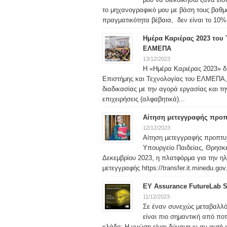
το μηχανογραφικό μου με βάση τους βαθ
πραγματικότητα βέβαια, δεν είναι το 10% 
Ημέρα Καριέρας 2023 του 
ΕΛΜΕΠΑ
13/12/2023
Η «Ημέρα Καριέρας 2023» δι
Επιστήμης και Τεχνολογίας του ΕΛΜΕΠΑ, 
διαδικασίας με την αγορά εργασίας και τ
επιχειρήσεις (αλφαβητικά)...
Αίτηση μετεγγραφής προπ
12/12/2023
Αίτηση μετεγγραφής προπτυ
Υπουργείο Παιδείας, Θρησκε
Δεκεμβρίου 2023, η πλατφόρμα για την η
μετεγγραφής https://transfer.it.minedu.gov.
ΕΥ Assurance FutureLab Se
11/12/2023
Σε έναν συνεχώς μεταβαλλόμ
είναι πιο σημαντική από πο
κλάδο; Η γνώση είναι δύναμη κι αν αυτή 