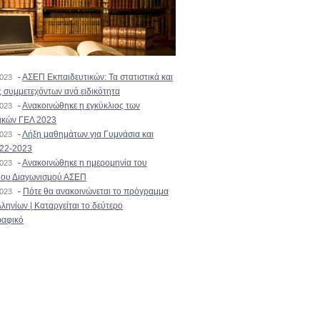
-
ΑΣΕΠ Εκπαιδευτικών: Τα στατιστικά και
2023
 συμμετεχόντων ανά ειδικότητα
-
Ανακοινώθηκε η εγκύκλιος των
2023
ικών ΓΕΛ 2023
-
Λήξη μαθημάτων για Γυμνάσια και
2023
022-2023
-
Ανακοινώθηκε η ημερομηνία του
2023
ιου Διαγωνισμού ΑΣΕΠ
-
Πότε θα ανακοινώνεται το πρόγραμμα
2023
ληνίων | Καταργείται το δεύτερο
αφικό