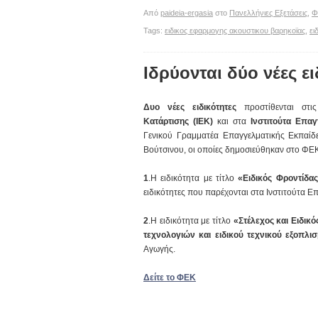
Από
paideia-ergasia
στο
Πανελλήνιες Εξετάσεις
,
Φ
Tags:
ειδικος εφαρμογης ακουστικου βαρηκοϊας
,
ει
Ιδρύονται δύο νέες ει
Δυο νέες ειδικότητες
προστίθενται στι
Κατάρτισης (ΙΕΚ)
και στα
Ινστιτούτα Επαγ
Γενικού Γραμματέα Επαγγελματικής Εκπαίδ
Βούτσινου, οι οποίες δημοσιεύθηκαν στο ΦΕ
1
.Η ειδικότητα με τίτλο
«Ειδικός Φροντίδα
ειδικότητες που παρέχονται στα Ινστιτούτα Ε
2
.Η ειδικότητα με τίτλο
«Στέλεχος και Ειδικ
τεχνολογιών και ειδικού τεχνικού εξοπλ
Αγωγής.
Δείτε το ΦΕΚ