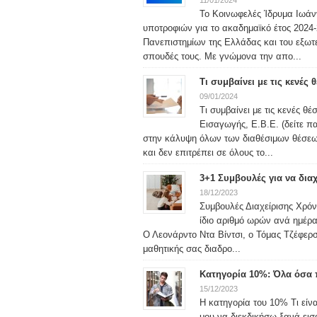
11/01/2024
Το Κοινωφελές Ίδρυμα Ιωάν
υποτροφιών για το ακαδημαϊκό έτος 2024-2
Πανεπιστημίων της Ελλάδας και του εξωτερ
σπουδές τους. Με γνώμονα την απο...
Τι συμβαίνει με τις κενές
09/01/2024
Τι συμβαίνει με τις κενές θ
Εισαγωγής, Ε.Β.Ε. (δείτε 
στην κάλυψη όλων των διαθέσιμων θέσεω
και δεν επιτρέπει σε όλους το...
3+1 Συμβουλές για να δια
18/12/2023
Συμβουλές Διαχείρισης Χρόνο
ίδιο αριθμό ωρών ανά ημέρα
Ο Λεονάρντο Ντα Βίντσι, ο Τόμας Τζέφερσ
μαθητικής σας διαδρο...
Κατηγορία 10%: Όλα όσα π
15/12/2023
Η κατηγορία του 10% Τι είν
μου να διεκδικήσω ξανά ει