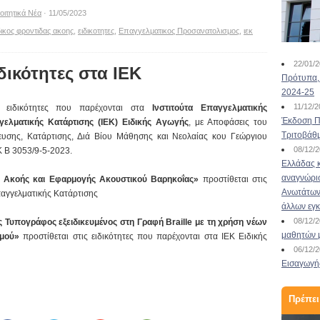
οιτητικά Νέα
· 11/05/2023
δικος φροντιδας ακοης
,
ειδικοτητες
,
Επαγγελματικος Προσανατολισμος
,
ιεκ
22/01/
δικότητες στα ΙΕΚ
Πρότυπα, 
2024-25
11/12/
ς ειδικότητες που παρέχονται στα
Ινστιτούτα Επαγγελματικής
Έκδοση Πι
γελματικής Κατάρτισης (ΙΕΚ) Ειδικής Αγωγής
, με Αποφάσεις του
Τριτοβάθ
ευσης, Κατάρτισης, Διά Βίου Μάθησης και Νεολαίας κου Γεώργιου
08/12/
Κ Β 3053/9-5-2023.
Ελλάδας κ
αναγνώρι
ς Ακοής και Εφαρμογής Ακουστικού Βαρηκοΐας»
προστίθεται στις
Ανωτάτων 
παγγελματικής Κατάρτισης
άλλων εγ
08/12/
ός Τυπογράφος εξειδικευμένος στη Γραφή Braille με τη χρήση νέων
μαθητών 
ισμού»
προστίθεται στις ειδικότητες που παρέχονται στα ΙΕΚ Ειδικής
06/12/
Εισαγωγής
Πρέπει