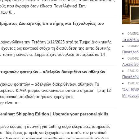
μούς που έγραψα όταν έδωσα Πανελλήνιες! Στην
των θ...
Τμήματος Διοικητικής Επιστήμης και Τεχνολογίας του
04/05/
το πλήθος
οργανώθηκε την Τετάρτη 1/12/2023 από το Τμήμα Διοικητικής
26/04/
έχοντας ως κεντρικό στόχο τη διασύνδεση της εκπαιδευτικής
Πανελλαδ
ην τοπική κοινωνία. Συμμετείχαν συνολικά οι παρακάτω 14
06/04/
Λύκεια 2
27/01/
τυχιακών φοιτητών – αδελφών διακριθέντων αθλητών
Πανελλήν
19/01/
χιακών φοιτητών – αδελφών διακριθέντων αθλητών Το
των Πανελ
υμάτων & Αθλητισμού ανακοινώνει ότι από σήμερα, Τρίτη 12
Μηχανογρ
λεκτρονική υποβολή αιτήσεων χορήγησης
gr είναι π...
minar: Shipping Edition | Upgrade your personal skills
ενο κόσμο, η ανάγκη για cutting edge ελεγκτικές υπηρεσίες
τέ. Πώς όμως μπορείς να ξεχωρίσεις σε αυτόν τον μοναδικό
συνδυαστεί με πρακτική εκπαίδευση και εμπειρίες βγαλμένες