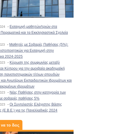
-
Εισαγωγή μαθητών/τριών στα
2024
Πειραματικά και τα Εκκλησιαστικά Σχολεία
-
Μαθητές με Σοβαρές Παθήσεις (5%):
2023
στοποιητικών για Εισαγωγή στην
μια 2024-2025
-
Κύρωση της συμφωνίας μεταξύ
2023
αι Κύπρου για την αμοιβαία ακαδημαϊκή
ση πανεπιστημιακών τίτλων σπουδών
και Ανωτέρων Εκπαιδευτικών Ιδρυμάτων και
κεκριμένων ιδρυμάτων
-
Νέες Παθήσεις στην κατηγορία των
2023
με σοβαρές παθήσεις 5%
-
Οι Συντελεστές Ελάχιστης Βάσης
2023
 (Ε.Β.Ε.) για τις Πανελλαδικές 2024
 να το δεις