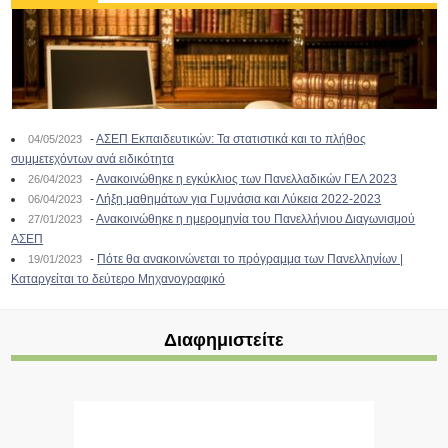
-
ΑΣΕΠ Εκπαιδευτικών: Τα στατιστικά και το πλήθος
04/05/2023
συμμετεχόντων ανά ειδικότητα
-
Ανακοινώθηκε η εγκύκλιος των Πανελλαδικών ΓΕΛ 2023
26/04/2023
-
Λήξη μαθημάτων για Γυμνάσια και Λύκεια 2022-2023
06/04/2023
-
Ανακοινώθηκε η ημερομηνία του Πανελλήνιου Διαγωνισμού
27/01/2023
ΑΣΕΠ
-
Πότε θα ανακοινώνεται το πρόγραμμα των Πανελληνίων |
19/01/2023
Καταργείται το δεύτερο Μηχανογραφικό
Διαφημιστείτε