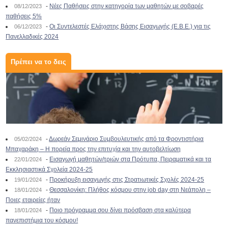
-
Νέες Παθήσεις στην κατηγορία των μαθητών με σοβαρές
08/12/2023
παθήσεις 5%
-
Οι Συντελεστές Ελάχιστης Βάσης Εισαγωγής (Ε.Β.Ε.) για τις
06/12/2023
Πανελλαδικές 2024
Πρέπει να το δεις
-
Δωρεάν Σεμινάριο Συμβουλευτικής από τα Φροντιστήρια
05/02/2024
Μπαχαράκη – Η πορεία προς την επιτυχία και την αυτοβελτίωση
-
Εισαγωγή μαθητών/τριών στα Πρότυπα, Πειραματικά και τα
22/01/2024
Εκκλησιαστικά Σχολεία 2024-25
-
Προκήρυξη εισαγωγής στις Στρατιωτικές Σχολές 2024-25
19/01/2024
-
Θεσσαλονίκη: Πλήθος κόσμου στην job day στη Νεάπολη –
18/01/2024
Ποιες εταιρείες ήταν
-
Ποιο πρόγραμμα σου δίνει πρόσβαση στα καλύτερα
18/01/2024
πανεπιστήμια του κόσμου!