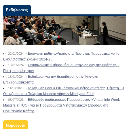
Εκδηλώσεις
-
Εισαγωγή μαθητών/τριών στα Πρότυπα, Πειραματικά και τα
22/01/2024
Εκκλησιαστικά Σχολεία 2024-25
-
Θεσσαλονίκη: Πλήθος κόσμου στην job day στη Νεάπολη –
18/01/2024
Ποιες εταιρείες ήταν
-
Εκδήλωση για την Εκπαίδευση στην Ψηφιακή
18/01/2024
Επιχειρηματικότητα
-
To My Gap Feel & Fill Festival και φέτος κοντά σας! Πέμπτη 19
11/10/2023
Οκτωβρίου στο Πολεμικό Μουσείο Αθηνών Mind your Edu!
-
Εβδομάδα Διαδικτυακών Παρουσιάσεων «Virtual Info Week
05/07/2023
Masters at TUC» για τα Προγράμματα Μεταπτυχιακών Σπουδών στο
Πολυτεχνείο Κρήτης
Νομοθεσία