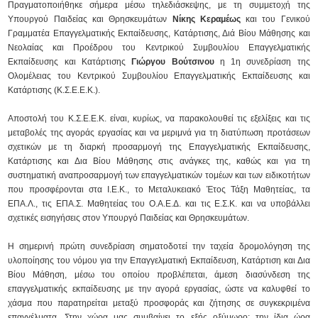
Πραγματοποιήθηκε σήμερα μέσω τηλεδιάσκεψης, με τη συμμετοχή της
Υπουργού Παιδείας και Θρησκευμάτων
Νίκης Κεραμέως
και του Γενικού
Γραμματέα Επαγγελματικής Εκπαίδευσης, Κατάρτισης, Διά Βίου Μάθησης και
Νεολαίας και Προέδρου του Κεντρικού Συμβουλίου Επαγγελματικής
Εκπαίδευσης και Κατάρτισης
Γιώργου Βούτσινου
η 1η συνεδρίαση της
Ολομέλειας του Κεντρικού Συμβουλίου Επαγγελματικής Εκπαίδευσης και
Κατάρτισης (Κ.Σ.Ε.Ε.Κ.).
Αποστολή του Κ.Σ.Ε.Ε.Κ. είναι, κυρίως, να παρακολουθεί τις εξελίξεις και τις
μεταβολές της αγοράς εργασίας και να μεριμνά για τη διατύπωση προτάσεων
σχετικών με τη διαρκή προσαρμογή της Επαγγελματικής Εκπαίδευσης,
Κατάρτισης και Δια Βίου Μάθησης στις ανάγκες της, καθώς και για τη
συστηματική αναπροσαρμογή των επαγγελματικών τομέων και των ειδικοτήτων
που προσφέρονται στα Ι.Ε.Κ., το Μεταλυκειακό Έτος Τάξη Μαθητείας, τα
ΕΠΑ.Λ., τις ΕΠΑ.Σ. Μαθητείας του Ο.Α.Ε.Δ. και τις Ε.Σ.Κ. και να υποβάλλει
σχετικές εισηγήσεις στον Υπουργό Παιδείας και Θρησκευμάτων.
Η σημερινή πρώτη συνεδρίαση σηματοδοτεί την ταχεία δρομολόγηση της
υλοποίησης του νόμου για την Επαγγελματική Εκπαίδευση, Κατάρτιση και Δια
Βίου Μάθηση, μέσω του οποίου προβλέπεται, άμεση διασύνδεση της
επαγγελματικής εκπαίδευσης με την αγορά εργασίας, ώστε να καλυφθεί το
χάσμα που παρατηρείται μεταξύ προσφοράς και ζήτησης σε συγκεκριμένα
επαγγέλματα. Στην χώρα μας συμβαίνει το εξής οξύμωρο: την ίδια ώρα