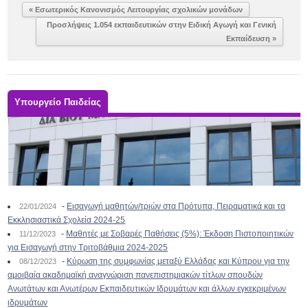
« Εσωτερικός Κανονισμός Λειτουργίας σχολικών μονάδων
Προσλήψεις 1.054 εκπαιδευτικών στην Ειδική Αγωγή και Γενική
Εκπαίδευση »
Υπουργείο Παιδείας
-
Εισαγωγή μαθητών/τριών στα Πρότυπα, Πειραματικά και τα
22/01/2024
Εκκλησιαστικά Σχολεία 2024-25
-
Μαθητές με Σοβαρές Παθήσεις (5%): Έκδοση Πιστοποιητικών
11/12/2023
για Εισαγωγή στην Τριτοβάθμια 2024-2025
-
Κύρωση της συμφωνίας μεταξύ Ελλάδας και Κύπρου για την
08/12/2023
αμοιβαία ακαδημαϊκή αναγνώριση πανεπιστημιακών τίτλων σπουδών
Ανωτάτων και Ανωτέρων Εκπαιδευτικών Ιδρυμάτων και άλλων εγκεκριμένων
ιδρυμάτων