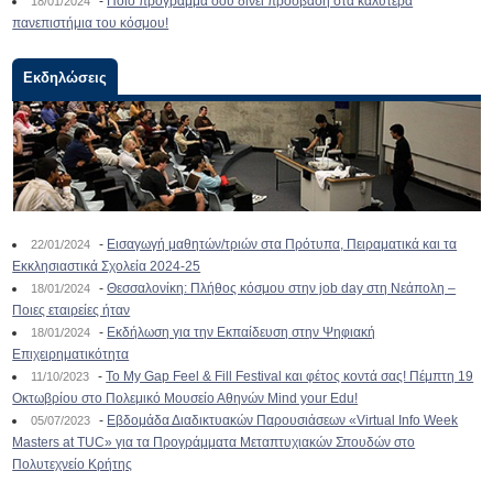
-
Ποιο πρόγραμμα σου δίνει πρόσβαση στα καλύτερα
18/01/2024
πανεπιστήμια του κόσμου!
Εκδηλώσεις
-
Εισαγωγή μαθητών/τριών στα Πρότυπα, Πειραματικά και τα
22/01/2024
Εκκλησιαστικά Σχολεία 2024-25
-
Θεσσαλονίκη: Πλήθος κόσμου στην job day στη Νεάπολη –
18/01/2024
Ποιες εταιρείες ήταν
-
Εκδήλωση για την Εκπαίδευση στην Ψηφιακή
18/01/2024
Επιχειρηματικότητα
-
To My Gap Feel & Fill Festival και φέτος κοντά σας! Πέμπτη 19
11/10/2023
Οκτωβρίου στο Πολεμικό Μουσείο Αθηνών Mind your Edu!
-
Εβδομάδα Διαδικτυακών Παρουσιάσεων «Virtual Info Week
05/07/2023
Masters at TUC» για τα Προγράμματα Μεταπτυχιακών Σπουδών στο
Πολυτεχνείο Κρήτης