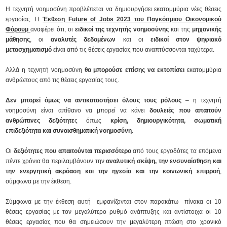
Η τεχνητή νοημοσύνη προβλέπεται να δημιουργήσει εκατομμύρια νέες θέσεις
εργασίας. Η
Έκθεση Future of Jobs 2023 του Παγκόσμιου Οικονομικού
Φόρουμ
αναφέρει ότι, οι
ειδικοί της τεχνητής νοημοσύνης
και της
μηχανικής
μάθησης
, οι
αναλυτές δεδομένων
και οι
ειδικοί στον ψηφιακό
μετασχηματισμό
είναι από τις θέσεις εργασίας που αναπτύσσονται ταχύτερα.
Αλλά η τεχνητή νοημοσύνη
θα μπορούσε επίσης να εκτοπίσει
εκατομμύρια
ανθρώπους από τις θέσεις εργασίας τους.
Δεν μπορεί όμως να αντικαταστήσει όλους τους ρόλους
– η τεχνητή
νοημοσύνη είναι απίθανο να μπορεί να κάνει
δουλειές που απαιτούν
ανθρώπινες δεξιότητε
ς όπως
κρίση, δημιουργικότητα, σωματική
επιδεξιότητα και συναισθηματική νοημοσύνη
.
Οι
δεξιότητες που απαιτούνται περισσότερο
από τους εργοδότες τα επόμενα
πέντε χρόνια θα περιλαμβάνουν την
αναλυτική σκέψη, την ενσυναίσθηση και
την ενεργητική ακρόαση και την ηγεσία και την κοινωνική επιρροή
,
σύμφωνα με την έκθεση.
Σύμφωνα με την έκθεση αυτή εμφανίζονται στον παρακάτω πίνακα οι 10
θέσεις εργασίας με τον μεγαλύτερο ρυθμό ανάπτυξης και αντίστοιχα οι 10
θέσεις εργασίας που θα σημειώσουν την μεγαλύτερη πτώση στο χρονικό