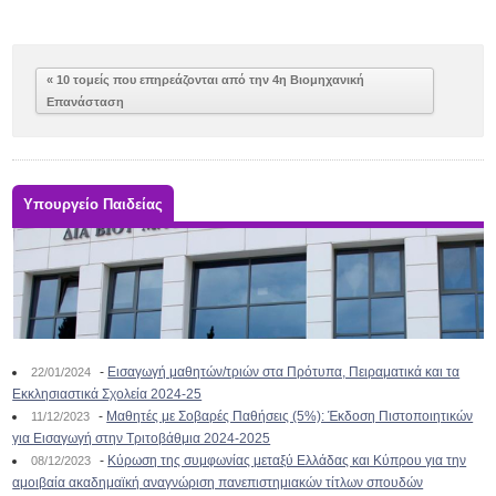
« 10 τομείς που επηρεάζονται από την 4η Βιομηχανική
Επανάσταση
Υπουργείο Παιδείας
-
Εισαγωγή μαθητών/τριών στα Πρότυπα, Πειραματικά και τα
22/01/2024
Εκκλησιαστικά Σχολεία 2024-25
-
Μαθητές με Σοβαρές Παθήσεις (5%): Έκδοση Πιστοποιητικών
11/12/2023
για Εισαγωγή στην Τριτοβάθμια 2024-2025
-
Κύρωση της συμφωνίας μεταξύ Ελλάδας και Κύπρου για την
08/12/2023
αμοιβαία ακαδημαϊκή αναγνώριση πανεπιστημιακών τίτλων σπουδών