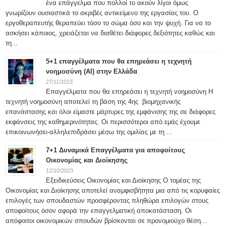
ένα επάγγελμα που πολλοί το ακούν λίγοι όμως
γνωρίζουν ουσιαστικά το ακριβές αντικείμενο της εργασίας του. Ο
εργοθεραπευτής θεραπεύει τόσο το σώμα όσο και την ψυχή. Για να το
ασκήσει κάποιος, χρειάζεται να διαθέτει διάφορες δεξιότητες καθώς και
τη...
5+1 επαγγέλματα που θα επηρεάσει η τεχνητή
νοημοσύνη (ΑΙ) στην Ελλάδα
27/11/2023
Επαγγέλματα που θα επηρεάσει η τεχνητή νοημοσύνη Η
τεχνητή νοημοσύνη αποτελεί τη βάση της 4ης βιομηχανικής
επανάστασης και όλοι είμαστε μάρτυρες της εμφάνισης της σε διάφορες
εκφάνσεις της καθημερινότητας. Οι περισσότεροι από εμάς έχουμε
επικοινωνήσει-αλληλεπιδράσει μέσω της ομιλίας με τη ...
7+1 Δυναμικά Επαγγέλματα για αποφοίτους
Οικονομίας και Διοίκησης
12/10/2023
Εξειδικεύσεις Οικονομίας και Διοίκησης Ο τομέας της
Οικονομίας και Διοίκησης αποτελεί αναμφισβήτητα μια από τις κορυφαίες
επιλογές των σπουδαστών προσφέροντας πληθώρα επιλογών στους
αποφοίτους όσον αφορά την επαγγελματική αποκατάσταση. Οι
απόφοιτοι οικονομικών σπουδών βρίσκονται σε προνομιούχο θέση...