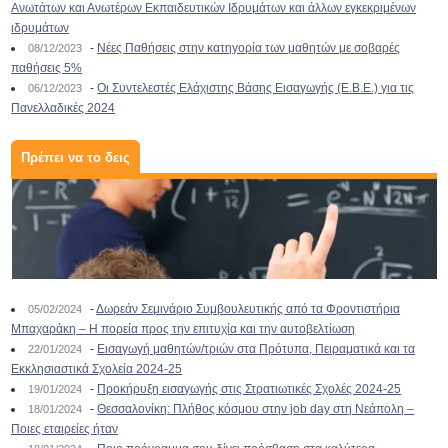
Ανωτάτων και Ανωτέρων Εκπαιδευτικών Ιδρυμάτων και άλλων εγκεκριμένων
ιδρυμάτων
-
Νέες Παθήσεις στην κατηγορία των μαθητών με σοβαρές
08/12/2023
παθήσεις 5%
-
Οι Συντελεστές Ελάχιστης Βάσης Εισαγωγής (Ε.Β.Ε.) για τις
06/12/2023
Πανελλαδικές 2024
Πρέπει να το δεις
-
Δωρεάν Σεμινάριο Συμβουλευτικής από τα Φροντιστήρια
05/02/2024
Μπαχαράκη – Η πορεία προς την επιτυχία και την αυτοβελτίωση
-
Εισαγωγή μαθητών/τριών στα Πρότυπα, Πειραματικά και τα
22/01/2024
Εκκλησιαστικά Σχολεία 2024-25
-
Προκήρυξη εισαγωγής στις Στρατιωτικές Σχολές 2024-25
19/01/2024
-
Θεσσαλονίκη: Πλήθος κόσμου στην job day στη Νεάπολη –
18/01/2024
Ποιες εταιρείες ήταν