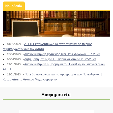
Νομοθεσία
-
ΑΣΕΠ Εκπαιδευτικών: Τα στατιστικά και το πλήθος
04/05/2023
συμμετεχόντων ανά ειδικότητα
-
Ανακοινώθηκε η εγκύκλιος των Πανελλαδικών ΓΕΛ 2023
26/04/2023
-
Λήξη μαθημάτων για Γυμνάσια και Λύκεια 2022-2023
06/04/2023
-
Ανακοινώθηκε η ημερομηνία του Πανελλήνιου Διαγωνισμού
27/01/2023
ΑΣΕΠ
-
Πότε θα ανακοινώνεται το πρόγραμμα των Πανελληνίων |
19/01/2023
Καταργείται το δεύτερο Μηχανογραφικό
Διαφημιστείτε