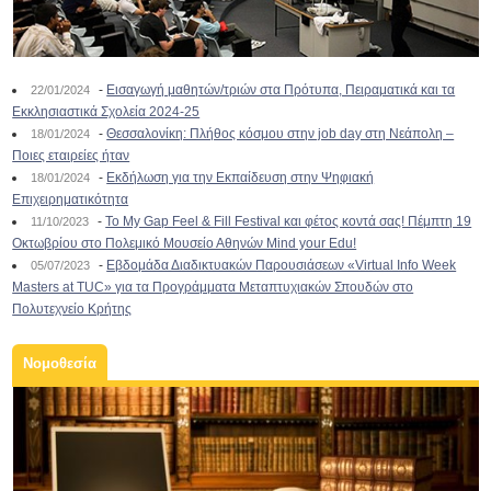
-
Εισαγωγή μαθητών/τριών στα Πρότυπα, Πειραματικά και τα
22/01/2024
Εκκλησιαστικά Σχολεία 2024-25
-
Θεσσαλονίκη: Πλήθος κόσμου στην job day στη Νεάπολη –
18/01/2024
Ποιες εταιρείες ήταν
-
Εκδήλωση για την Εκπαίδευση στην Ψηφιακή
18/01/2024
Επιχειρηματικότητα
-
To My Gap Feel & Fill Festival και φέτος κοντά σας! Πέμπτη 19
11/10/2023
Οκτωβρίου στο Πολεμικό Μουσείο Αθηνών Mind your Edu!
-
Εβδομάδα Διαδικτυακών Παρουσιάσεων «Virtual Info Week
05/07/2023
Masters at TUC» για τα Προγράμματα Μεταπτυχιακών Σπουδών στο
Πολυτεχνείο Κρήτης
Νομοθεσία