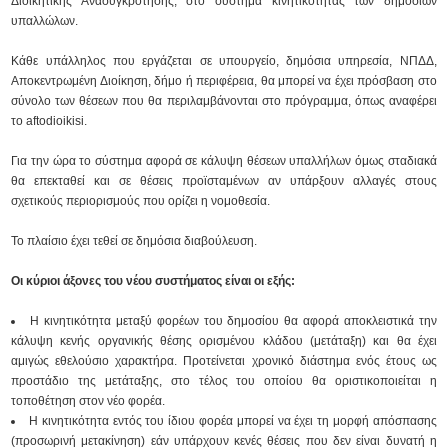
Διοικητικής Ανασυγκρότησης, στο σύστημα κινητικότητας των δημοσίων
υπαλλώλων.
Κάθε υπάλληλος που εργάζεται σε υπουργείο, δημόσια υπηρεσία, ΝΠΔΔ,
Αποκεντρωμένη Διοίκηση, δήμο ή περιφέρεια, θα μπορεί να έχει πρόσβαση στο
σύνολο των θέσεων που θα περιλαμβάνονται στο πρόγραμμα, όπως αναφέρει
το aftodioikisi.
Για την ώρα το σύστημα αφορά σε κάλυψη θέσεων υπαλλήλων όμως σταδιακά
θα επεκταθεί και σε θέσεις προϊσταμένων αν υπάρξουν αλλαγές στους
σχετικούς περιορισμούς που ορίζει η νομοθεσία.
Το πλαίσιο έχει τεθεί σε δημόσια διαβούλευση.
Οι κύριοι άξονες του νέου συστήματος είναι οι εξής:
Η κινητικότητα μεταξύ φορέων του δημοσίου θα αφορά αποκλειστικά την
κάλυψη κενής οργανικής θέσης ορισμένου κλάδου (μετάταξη) και θα έχει
αμιγώς εθελούσιο χαρακτήρα. Προτείνεται χρονικό διάστημα ενός έτους ως
προστάδιο της μετάταξης, στο τέλος του οποίου θα οριστικοποιείται η
τοποθέτηση στον νέο φορέα.
Η κινητικότητα εντός του ίδιου φορέα μπορεί να έχει τη μορφή απόσπασης
(προσωρινή μετακίνηση) εάν υπάρχουν κενές θέσεις που δεν είναι δυνατή η