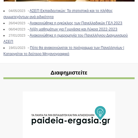
-
ΑΣΕΠ Εκπαιδευτικών: Τα στατιστικά και το πλήθος
04/05/2023
συμμετεχόντων ανά ειδικότητα
-
Ανακοινώθηκε η εγκύκλιος των Πανελλαδικών ΓΕΛ 2023
26/04/2023
-
Λήξη μαθημάτων για Γυμνάσια και Λύκεια 2022-2023
06/04/2023
-
Ανακοινώθηκε η ημερομηνία του Πανελλήνιου Διαγωνισμού
27/01/2023
ΑΣΕΠ
-
Πότε θα ανακοινώνεται το πρόγραμμα των Πανελληνίων |
19/01/2023
Καταργείται το δεύτερο Μηχανογραφικό
Διαφημιστείτε