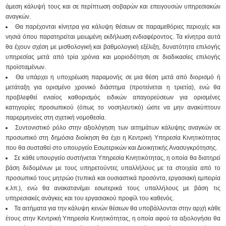
άμεση κάλυψή τους και σε περίπτωση σοβαρών και επειγουσών υπηρεσιακών
αναγκών.
Θα παρέχονται κίνητρα για κάλυψη θέσεων σε παραμεθόριες περιοχές και
νησιά όπου παρατηρείται μειωμένη εκδήλωση ενδιαφέροντος. Τα κίνητρα αυτά
θα έχουν σχέση με μισθολογική και βαθμολογική εξέλιξη, δυνατότητα επιλογής
υπηρεσίας μετά από τρία χρόνια και μοριοδότηση σε διαδικασίες επιλογής
προϊσταμένων.
Θα υπάρχει η υποχρέωση παραμονής σε μια θέση μετά από διορισμό ή
μετάταξη για ορισμένο χρονικό διάστημα (προτείνεται η τριετία), ενώ θα
προβλεφθεί ενιαίος καθορισμός ειδικών απαγορεύσεων για ορισμένες
κατηγορίες προσωπικού (όπως το νοσηλευτικό) ώστε να μην ανακύπτουν
παρερμηνείες στη σχετική νομοθεσία.
Συντονιστικό ρόλο στην αξιολόγηση των αιτημάτων κάλυψης αναγκών σε
προσωπικό στη δημόσια διοίκηση θα έχει η Κεντρική Υπηρεσία Κινητικότητας
που θα συσταθεί στο υπουργείο Εσωτερικών και Διοικητικής Ανασυγκρότησης.
Σε κάθε υπουργείο συστήνεται Υπηρεσία Κινητικότητας, η οποία θα διατηρεί
βάση δεδομένων με τους υπηρετούντες υπαλλήλους με τα στοιχεία από το
προσωπικό τους μητρώο (τυπικά και ουσιαστικά προσόντα, εργασιακή εμπειρία
κ.λπ.), ενώ θα ανακατανέμει εσωτερικά τους υπαλλήλους με βάση τις
υπηρεσιακές ανάγκες και του εργασιακού προφίλ του καθενός.
Τα αιτήματα για την κάλυψη κενών θέσεων θα υποβάλλονται στην αρχή κάθε
έτους στην Κεντρική Υπηρεσία Κινητικότητας, η οποία αφού τα αξιολογήσει θα