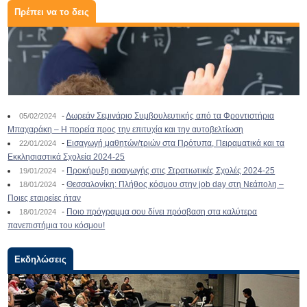
Πρέπει να το δεις
-
Δωρεάν Σεμινάριο Συμβουλευτικής από τα Φροντιστήρια
05/02/2024
Μπαχαράκη – Η πορεία προς την επιτυχία και την αυτοβελτίωση
-
Εισαγωγή μαθητών/τριών στα Πρότυπα, Πειραματικά και τα
22/01/2024
Εκκλησιαστικά Σχολεία 2024-25
-
Προκήρυξη εισαγωγής στις Στρατιωτικές Σχολές 2024-25
19/01/2024
-
Θεσσαλονίκη: Πλήθος κόσμου στην job day στη Νεάπολη –
18/01/2024
Ποιες εταιρείες ήταν
-
Ποιο πρόγραμμα σου δίνει πρόσβαση στα καλύτερα
18/01/2024
πανεπιστήμια του κόσμου!
Εκδηλώσεις