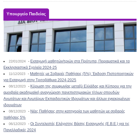
Υπουργείο Παιδείας
-
Εισαγωγή μαθητών/τριών στα Πρότυπα, Πειραματικά και τα
22/01/2024
Εκκλησιαστικά Σχολεία 2024-25
-
Μαθητές με Σοβαρές Παθήσεις (5%): Έκδοση Πιστοποιητικών
11/12/2023
για Εισαγωγή στην Τριτοβάθμια 2024-2025
-
Κύρωση της συμφωνίας μεταξύ Ελλάδας και Κύπρου για την
08/12/2023
αμοιβαία ακαδημαϊκή αναγνώριση πανεπιστημιακών τίτλων σπουδών
Ανωτάτων και Ανωτέρων Εκπαιδευτικών Ιδρυμάτων και άλλων εγκεκριμένων
ιδρυμάτων
-
Νέες Παθήσεις στην κατηγορία των μαθητών με σοβαρές
08/12/2023
παθήσεις 5%
-
Οι Συντελεστές Ελάχιστης Βάσης Εισαγωγής (Ε.Β.Ε.) για τις
06/12/2023
Πανελλαδικές 2024