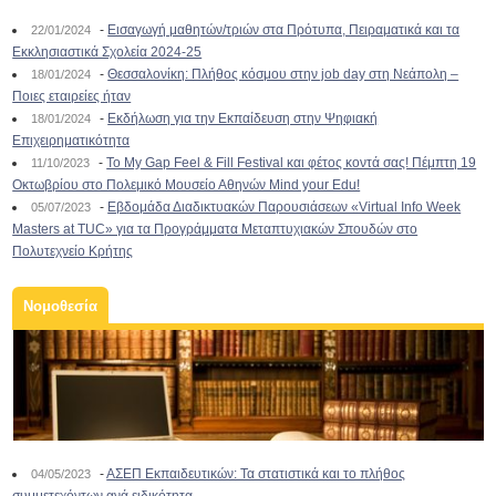
-
Εισαγωγή μαθητών/τριών στα Πρότυπα, Πειραματικά και τα
22/01/2024
Εκκλησιαστικά Σχολεία 2024-25
-
Θεσσαλονίκη: Πλήθος κόσμου στην job day στη Νεάπολη –
18/01/2024
Ποιες εταιρείες ήταν
-
Εκδήλωση για την Εκπαίδευση στην Ψηφιακή
18/01/2024
Επιχειρηματικότητα
-
To My Gap Feel & Fill Festival και φέτος κοντά σας! Πέμπτη 19
11/10/2023
Οκτωβρίου στο Πολεμικό Μουσείο Αθηνών Mind your Edu!
-
Εβδομάδα Διαδικτυακών Παρουσιάσεων «Virtual Info Week
05/07/2023
Masters at TUC» για τα Προγράμματα Μεταπτυχιακών Σπουδών στο
Πολυτεχνείο Κρήτης
Νομοθεσία
-
ΑΣΕΠ Εκπαιδευτικών: Τα στατιστικά και το πλήθος
04/05/2023