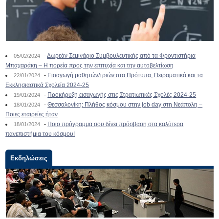
-
Δωρεάν Σεμινάριο Συμβουλευτικής από τα Φροντιστήρια
05/02/2024
Μπαχαράκη – Η πορεία προς την επιτυχία και την αυτοβελτίωση
-
Εισαγωγή μαθητών/τριών στα Πρότυπα, Πειραματικά και τα
22/01/2024
Εκκλησιαστικά Σχολεία 2024-25
-
Προκήρυξη εισαγωγής στις Στρατιωτικές Σχολές 2024-25
19/01/2024
-
Θεσσαλονίκη: Πλήθος κόσμου στην job day στη Νεάπολη –
18/01/2024
Ποιες εταιρείες ήταν
-
Ποιο πρόγραμμα σου δίνει πρόσβαση στα καλύτερα
18/01/2024
πανεπιστήμια του κόσμου!
Εκδηλώσεις