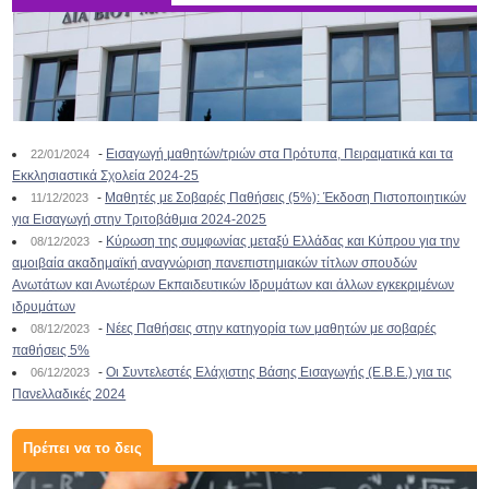
-
Εισαγωγή μαθητών/τριών στα Πρότυπα, Πειραματικά και τα
22/01/2024
Εκκλησιαστικά Σχολεία 2024-25
-
Μαθητές με Σοβαρές Παθήσεις (5%): Έκδοση Πιστοποιητικών
11/12/2023
για Εισαγωγή στην Τριτοβάθμια 2024-2025
-
Κύρωση της συμφωνίας μεταξύ Ελλάδας και Κύπρου για την
08/12/2023
αμοιβαία ακαδημαϊκή αναγνώριση πανεπιστημιακών τίτλων σπουδών
Ανωτάτων και Ανωτέρων Εκπαιδευτικών Ιδρυμάτων και άλλων εγκεκριμένων
ιδρυμάτων
-
Νέες Παθήσεις στην κατηγορία των μαθητών με σοβαρές
08/12/2023
παθήσεις 5%
-
Οι Συντελεστές Ελάχιστης Βάσης Εισαγωγής (Ε.Β.Ε.) για τις
06/12/2023
Πανελλαδικές 2024
Πρέπει να το δεις