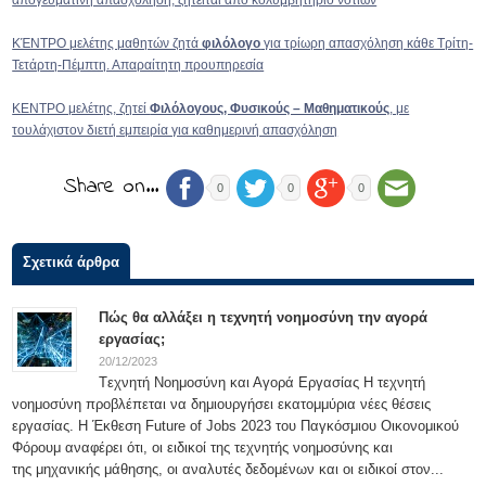
απογευματινή απασχόληση, ζητείται από κολυμβητήριο νοτίων
ΚΈΝΤΡΟ μελέτης μαθητών ζητά
φιλόλογο
για τρίωρη απασχόληση κάθε Τρίτη-
Τετάρτη-Πέμπτη. Απαραίτητη προυπηρεσία
ΚΕΝΤΡΟ μελέτης, ζητεί
Φιλόλογους, Φυσικούς – Μαθηματικούς
, με
τουλάχιστον διετή εμπειρία για καθημερινή απασχόληση
Share on…
0
0
0
Σχετικά άρθρα
Πώς θα αλλάξει η τεχνητή νοημοσύνη την αγορά
εργασίας;
20/12/2023
Tεχνητή Νοημοσύνη και Αγορά Εργασίας Η τεχνητή
νοημοσύνη προβλέπεται να δημιουργήσει εκατομμύρια νέες θέσεις
εργασίας. Η Έκθεση Future of Jobs 2023 του Παγκόσμιου Οικονομικού
Φόρουμ αναφέρει ότι, οι ειδικοί της τεχνητής νοημοσύνης και
της μηχανικής μάθησης, οι αναλυτές δεδομένων και οι ειδικοί στον...