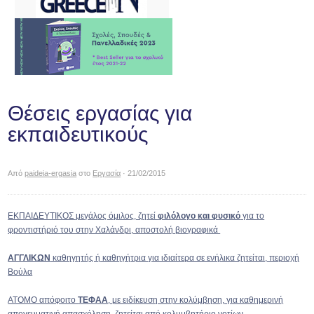
Θέσεις εργασίας για
εκπαιδευτικούς
Από
paideia-ergasia
στο
Εργασία
· 21/02/2015
ΕΚΠΑΙΔΕΥΤΙΚΟΣ μεγάλος όμιλος, ζητεί
φιλόλογο και φυσικό
για το
φροντιστήριό του στην Χαλάνδρι, αποστολή βιογραφικά
ΑΓΓΛΙΚΩΝ
καθηγητής ή καθηγήτρια για ιδιαίτερα σε ενήλικα ζητείται, περιοχή
Βούλα
ΑΤΟΜΟ απόφοιτο
ΤΕΦΑΑ
, με ειδίκευση στην κολύμβηση, για καθημερινή