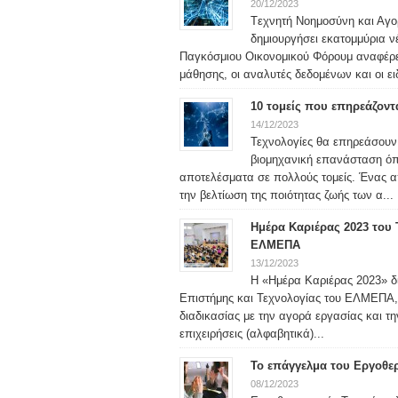
20/12/2023
Tεχνητή Νοημοσύνη και Αγο
δημιουργήσει εκατομμύρια ν
Παγκόσμιου Οικονομικού Φόρουμ αναφέρει ό
μάθησης, οι αναλυτές δεδομένων και οι ειδ
10 τομείς που επηρεάζον
14/12/2023
Τεχνολογίες θα επηρεάσουν
βιομηχανική επανάσταση όπ
αποτελέσματα σε πολλούς τομείς. Ένας από
την βελτίωση της ποιότητας ζωής των α...
Ημέρα Καριέρας 2023 του 
ΕΛΜΕΠΑ
13/12/2023
Η «Ημέρα Καριέρας 2023» δι
Επιστήμης και Τεχνολογίας του ΕΛΜΕΠΑ, 
διαδικασίας με την αγορά εργασίας και τ
επιχειρήσεις (αλφαβητικά)...
Το επάγγελμα του Εργοθε
08/12/2023