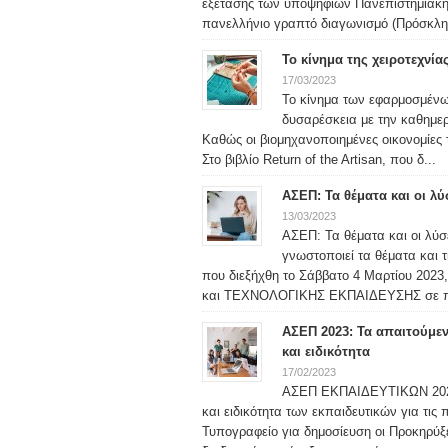
εξέτασης των υποψηφίων Πανεπιστημιακή
πανελλήνιο γραπτό διαγωνισμό (Πρόσκλησ
Το κίνημα της χειροτεχνία
17/03/2023
Το κίνημα των εφαρμοσμένω
δυσαρέσκεια με την καθημε
Καθώς οι βιομηχανοποιημένες οικονομίες τ
Στο βιβλίο Return of the Artisan, που δ...
ΑΣΕΠ: Τα θέματα και οι λύ
13/03/2023
ΑΣΕΠ: Τα θέματα και οι λύσ
γνωστοποιεί τα θέματα και 
που διεξήχθη το Σάββατο 4 Μαρτίου 202
και ΤΕΧΝΟΛΟΓΙΚΗΣ ΕΚΠΑΙΔΕΥΣΗΣ σε πί
ΑΣΕΠ 2023: Τα απαιτούμε
και ειδικότητα
17/02/2023
ΑΣΕΠ ΕΚΠΑΙΔΕΥΤΙΚΩΝ 2023:
και ειδικότητα των εκπαιδευτικών για τι
Τυπογραφείο για δημοσίευση οι Προκηρύξ