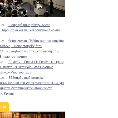
-
Εισαγωγή μαθητών/τριών στα
2024
Πειραματικά και τα Εκκλησιαστικά Σχολεία
-
Θεσσαλονίκη: Πλήθος κόσμου στην job
2024
εάπολη – Ποιες εταιρείες ήταν
-
Εκδήλωση για την Εκπαίδευση στην
2024
Επιχειρηματικότητα
-
To My Gap Feel & Fill Festival και φέτος
2023
! Πέμπτη 19 Οκτωβρίου στο Πολεμικό
Αθηνών Mind your Edu!
-
Εβδομάδα Διαδικτυακών
2023
εων «Virtual Info Week Masters at TUC» για
άμματα Μεταπτυχιακών Σπουδών στο
είο Κρήτης
εσία