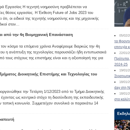
ρά Εργασίας Η τεχνητή νοημοσύνη προβλέπεται να
έες θέσεις εργασίας. Η Έκθεση Future of Jobs 2023 του
τι, οι ειδικοί της τεχνητής νοημοσύνης και της μηχανικής
ικοί στον...
ται από την 4η Βιομηχανική Επανάσταση
05/02/
τα Φροντ
 τον κόσμο τα επόμενα χρόνια Αναφέρουμε διαρκώς την 4η
επιτυχία 
ου η ανάπτυξη της τεχνολογίας παρουσιάζει ήδη εντυπωσιακά
22/01/
 τους στόχους της επιστήμης είναι και η αξιοποίησή της για
Πρότυπα, 
2024-25
19/01/
Τμήματος Διοικητικής Επιστήμης και Τεχνολογίας του
Στρατιωτι
18/01/
day στη Ν
οργανώθηκε την Τετάρτη 1/12/2023 από το Τμήμα Διοικητικής
18/01/
έχοντας ως κεντρικό στόχο τη διασύνδεση της εκπαιδευτικής
στα καλύτ
ην τοπική κοινωνία. Συμμετείχαν συνολικά οι παρακάτω 14
Εκδηλ
ραπευτή