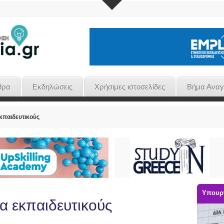
θρα
Εκδηλώσεις
Χρήσιμες ιστοσελίδες
Βήμα Ανα
εκπαιδευτικούς
Υπουργ
ια εκπαιδευτικούς