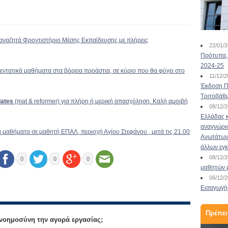
αναζητά Φροντιστήριο Μέσης Εκπαίδευσης με πλήρεις
22/01/
Πρότυπα, 
2024-25
α εντατικά μαθήματα στα βόρεια προάστια, σε κύριο που θα φύγει στο
11/12/
Έκδοση Πι
Τριτοβάθ
lates
(mat & reformer) για πλήρη ή μερική απασχόληση. Καλή αμοιβή
08/12/
Ελλάδας κ
αναγνώρι
ρα μαθήματα σε μαθητή ΕΠΑΛ, περιοχή Αγίου Στεφάνου , μετά τις 21.00
Ανωτάτων 
άλλων εγ
08/12/
0
0
0
μαθητών 
06/12/
Εισαγωγής
Πρέπει
 νοημοσύνη την αγορά εργασίας;