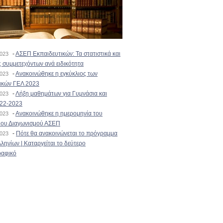
-
ΑΣΕΠ Εκπαιδευτικών: Τα στατιστικά και
2023
 συμμετεχόντων ανά ειδικότητα
-
Ανακοινώθηκε η εγκύκλιος των
2023
ικών ΓΕΛ 2023
-
Λήξη μαθημάτων για Γυμνάσια και
2023
022-2023
-
Ανακοινώθηκε η ημερομηνία του
2023
ιου Διαγωνισμού ΑΣΕΠ
-
Πότε θα ανακοινώνεται το πρόγραμμα
2023
ληνίων | Καταργείται το δεύτερο
αφικό