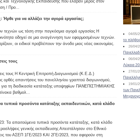
ς και Τεχνολογικής Εκπαίδευσης που έλαβαν μέρος στον
η / Προ...
ς: Ήρθε για να αλλάξει την αγορά εργασίας;
ν τεχνών ως τάση στην παγκόσμια αγορά εργασίας Η
04/05/
ρινότητα οδηγεί σε μια αναγέννηση των εφαρμοσμένων τεχνών.
το πλήθος
ρίζουν, οι ειδικοί προβλέπουν την άνοδο μιας νέας οικονομίας.
26/04/
Πανελλαδ
06/04/
σεις τους
Λύκεια 2
27/01/
εις τους H Κεντρική Επιτροπή Διαγωνισμού (Κ.Ε.Δ.)
Πανελλήν
τις ορθές απαντήσεις του πανελληνίου γραπτού διαγωνισμού,
19/01/
3, για τη διαδικασία κατάταξης υποψηφίων ΠΑΝΕΠΙΣΤΗΜΙΑΚΗΣ
των Πανελ
νακα βαθμολ...
Μηχανογρ
να τυπικά προσόντα κατάταξης εκπαιδευτικών, κατά κλάδο
 Τα απαιτούμενα τυπικά προσόντα κατάταξης, κατά κλάδο
ς προσλήψεις γενικής εκπαίδευσης Απεστάλησαν στο Εθνικό
εις του ΑΣΕΠ 1ΓΕ/2023 ΚΑΙ 2ΓΕ/2023, που αφορούν στη