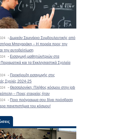
-
Δωρεάν Σεμινάριο Συμβουλευτικής από
2024
ιστήρια Μπαχαράκη – Η πορεία προς την
και την αυτοβελτίωση
-
Εισαγωγή μαθητών/τριών στα
2024
Πειραματικά και τα Εκκλησιαστικά Σχολεία
-
Προκήρυξη εισαγωγής στις
2024
κές Σχολές 2024-25
-
Θεσσαλονίκη: Πλήθος κόσμου στην job
2024
εάπολη – Ποιες εταιρείες ήταν
-
Ποιο πρόγραμμα σου δίνει πρόσβαση
2024
ερα πανεπιστήμια του κόσμου!
ώσεις