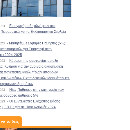
-
Εισαγωγή μαθητών/τριών στα
2024
Πειραματικά και τα Εκκλησιαστικά Σχολεία
-
Μαθητές με Σοβαρές Παθήσεις (5%):
2023
στοποιητικών για Εισαγωγή στην
μια 2024-2025
-
Κύρωση της συμφωνίας μεταξύ
2023
αι Κύπρου για την αμοιβαία ακαδημαϊκή
ση πανεπιστημιακών τίτλων σπουδών
και Ανωτέρων Εκπαιδευτικών Ιδρυμάτων και
κεκριμένων ιδρυμάτων
-
Νέες Παθήσεις στην κατηγορία των
2023
με σοβαρές παθήσεις 5%
-
Οι Συντελεστές Ελάχιστης Βάσης
2023
 (Ε.Β.Ε.) για τις Πανελλαδικές 2024
 να το δεις