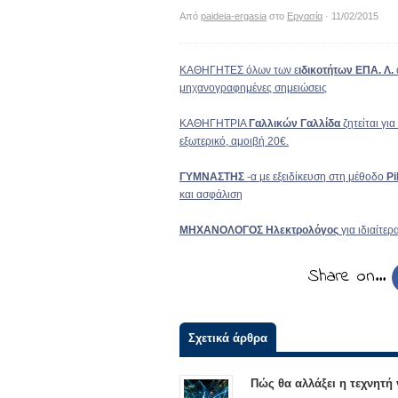
Από
paideia-ergasia
στο
Εργασία
· 11/02/2015
ΚΑΘΗΓΗΤΕΣ όλων των ε
ιδικοτήτων ΕΠΑ. Λ.
μηχανογραφημένες σημειώσεις
ΚΑΘΗΓΗΤΡΙΑ
Γαλλικών Γαλλίδα
ζητείται γι
εξωτερικό, αμοιβή 20€.
ΓΥΜΝΑΣΤΗΣ
-α με εξειδίκευση στη μέθοδο
Pi
και ασφάλιση
ΜΗΧΑΝΟΛΟΓΟΣ Ηλεκτρολόγος
για ιδιαίτε
Share on…
Σχετικά άρθρα
Πώς θα αλλάξει η τεχνητή