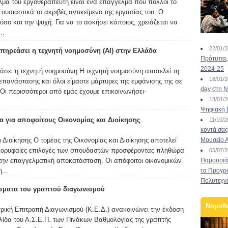
μα του εργοθεραπευτή είναι ένα επάγγελμα που πολλοί το
ουσιαστικά το ακριβές αντικείμενο της εργασίας του. Ο
σο και την ψυχή. Για να το ασκήσει κάποιος, χρειάζεται να
..
22/01/
πηρεάσει η τεχνητή νοημοσύνη (ΑΙ) στην Ελλάδα
Πρότυπα, 
2024-25
σει η τεχνητή νοημοσύνη Η τεχνητή νοημοσύνη αποτελεί τη
18/01/
επανάστασης και όλοι είμαστε μάρτυρες της εμφάνισης της σε
day στη Ν
 Οι περισσότεροι από εμάς έχουμε επικοινωνήσει-
18/01/
Ψηφιακή 
 για αποφοίτους Οικονομίας και Διοίκησης
11/10/
κοντά σας
ι Διοίκησης Ο τομέας της Οικονομίας και Διοίκησης αποτελεί
Μουσείο 
 κορυφαίες επιλογές των σπουδαστών προσφέροντας πληθώρα
05/07/
την επαγγελματική αποκατάσταση. Οι απόφοιτοι οικονομικών
Παρουσιάσ
...
τα Προγρ
Πολυτεχν
σματα του γραπτού διαγωνισμού
Νομοθ
ική Επιτροπή Διαγωνισμού (Κ.Ε.Δ.) ανακοινώνει την έκδοση
λίδα του Α.Σ.Ε.Π. των Πινάκων Βαθμολογίας της γραπτής