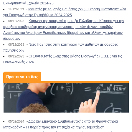
Εκκλησιαστικά Σχολεία 2024-25
-
Μαθητές με Σοβαρές Παθήσεις (5%): Έκδοση Πιστοποιητικών
11/12/2023
για Εισαγωγή στην Τριτοβάθμια 2024-2025
-
Κύρωση της συμφωνίας μεταξύ Ελλάδας και Κύπρου για την
08/12/2023
αμοιβαία ακαδημαϊκή αναγνώριση πανεπιστημιακών τίτλων σπουδών
Ανωτάτων και Ανωτέρων Εκπαιδευτικών Ιδρυμάτων και άλλων εγκεκριμένων
ιδρυμάτων
-
Νέες Παθήσεις στην κατηγορία των μαθητών με σοβαρές
08/12/2023
παθήσεις 5%
-
Οι Συντελεστές Ελάχιστης Βάσης Εισαγωγής (Ε.Β.Ε.) για τις
06/12/2023
Πανελλαδικές 2024
Πρέπει να το δεις
-
Δωρεάν Σεμινάριο Συμβουλευτικής από τα Φροντιστήρια
05/02/2024
Μπαχαράκη – Η πορεία προς την επιτυχία και την αυτοβελτίωση