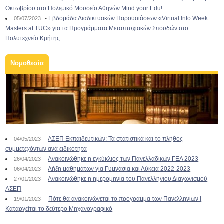
Οκτωβρίου στο Πολεμικό Μουσείο Αθηνών Mind your Edu!
-
Εβδομάδα Διαδικτυακών Παρουσιάσεων «Virtual Info Week
05/07/2023
Masters at TUC» για τα Προγράμματα Μεταπτυχιακών Σπουδών στο
Πολυτεχνείο Κρήτης
Νομοθεσία
-
ΑΣΕΠ Εκπαιδευτικών: Τα στατιστικά και το πλήθος
04/05/2023
συμμετεχόντων ανά ειδικότητα
-
Ανακοινώθηκε η εγκύκλιος των Πανελλαδικών ΓΕΛ 2023
26/04/2023
-
Λήξη μαθημάτων για Γυμνάσια και Λύκεια 2022-2023
06/04/2023
-
Ανακοινώθηκε η ημερομηνία του Πανελλήνιου Διαγωνισμού
27/01/2023
ΑΣΕΠ
-
Πότε θα ανακοινώνεται το πρόγραμμα των Πανελληνίων |
19/01/2023
Καταργείται το δεύτερο Μηχανογραφικό