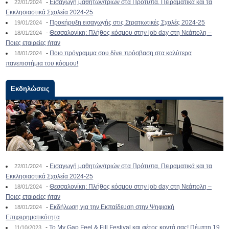
-
Εισαγωγή μαθητών/τριών στα Πρότυπα, Πειραματικά και τα
22/01/2024
Εκκλησιαστικά Σχολεία 2024-25
-
Προκήρυξη εισαγωγής στις Στρατιωτικές Σχολές 2024-25
19/01/2024
-
Θεσσαλονίκη: Πλήθος κόσμου στην job day στη Νεάπολη –
18/01/2024
Ποιες εταιρείες ήταν
-
Ποιο πρόγραμμα σου δίνει πρόσβαση στα καλύτερα
18/01/2024
πανεπιστήμια του κόσμου!
Εκδηλώσεις
-
Εισαγωγή μαθητών/τριών στα Πρότυπα, Πειραματικά και τα
22/01/2024
Εκκλησιαστικά Σχολεία 2024-25
-
Θεσσαλονίκη: Πλήθος κόσμου στην job day στη Νεάπολη –
18/01/2024
Ποιες εταιρείες ήταν
-
Εκδήλωση για την Εκπαίδευση στην Ψηφιακή
18/01/2024
Επιχειρηματικότητα
-
To My Gap Feel & Fill Festival και φέτος κοντά σας! Πέμπτη 19
11/10/2023