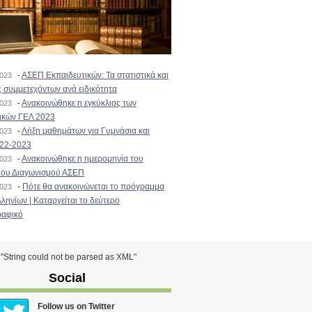
-
ΑΣΕΠ Εκπαιδευτικών: Τα στατιστικά και
2023
 συμμετεχόντων ανά ειδικότητα
-
Ανακοινώθηκε η εγκύκλιος των
2023
ικών ΓΕΛ 2023
-
Λήξη μαθημάτων για Γυμνάσια και
2023
022-2023
-
Ανακοινώθηκε η ημερομηνία του
2023
ιου Διαγωνισμού ΑΣΕΠ
-
Πότε θα ανακοινώνεται το πρόγραμμα
2023
ληνίων | Καταργείται το δεύτερο
αφικό
) "String could not be parsed as XML"
Social
Follow us on Twitter