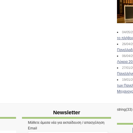
04/05/
το πλήθος
26/04/
Πανελλαδ
06/04/
Λύκεια 2
27/01/
Πανελλήν
19/01/
των Πανελ
Μηχανογρ
string(33
Newsletter
Μάθετε άμεσα νέα για εκπαίδευση / απασχόληση
Email