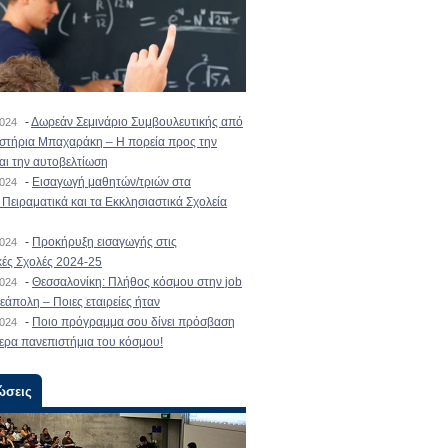
-
Δωρεάν Σεμινάριο Συμβουλευτικής από
2024
ιστήρια Μπαχαράκη – Η πορεία προς την
και την αυτοβελτίωση
-
Εισαγωγή μαθητών/τριών στα
2024
Πειραματικά και τα Εκκλησιαστικά Σχολεία
-
Προκήρυξη εισαγωγής στις
2024
κές Σχολές 2024-25
-
Θεσσαλονίκη: Πλήθος κόσμου στην job
2024
εάπολη – Ποιες εταιρείες ήταν
-
Ποιο πρόγραμμα σου δίνει πρόσβαση
2024
ερα πανεπιστήμια του κόσμου!
ώσεις