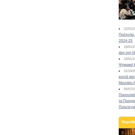
22/01/
Πρότυπα, 
2024-25
18/01/
day στη Ν
18/01/
Ψηφιακή 
11/10/
κοντά σας
Μουσείο 
05/07/
Παρουσιάσ
τα Προγρ
Πολυτεχν
Νομοθ