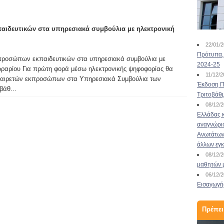
Ηλεκτρονικά η ψηφοφορία
ιδευτικών στα υπηρεσιακά συμβούλια με ηλεκτρονική
για τα Υπηρεσιακά
22/01/
Συμβούλι...
Πρότυπα, 
προσώπων εκπαιδευτικών στα υπηρεσιακά συμβούλια με
2024-25
ωραρίου Για πρώτη φορά μέσω ηλεκτρονικής ψηφοφορίας θα
03/11/2020
11/12/
γή αιρετών εκπροσώπων στα Υπηρεσιακά Συμβούλια των
Το Σάββατο 7 Νοεμβρίου για πρώτη φορά
Έκδοση Πι
βάθ...
ηλεκτρονικά η ψηφοφορία για την ανάδειξη
Τριτοβάθ
εκπροσώπων των εκπαιδευτικών στα
08/12/
Υπηρεσιακά Συμβούλια Τη διαδικασία της
Ελλάδας κ
ηλεκτρονικής ψηφοφορίας, με την οποία θα
αναγνώρι
διεξαχθούν για πρώτη φορά οι εκλογές για την
Ανωτάτων 
ανάδειξη αιρετών στα υπηρεσιακά συμβούλια
άλλων εγ
των εκπαιδευτικών το Σάββατο 7 Νοεμβρίου...
08/12/
μαθητών 
Διαβάστε περισσότερα
06/12/
Εισαγωγής
Πρέπει