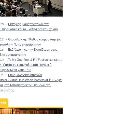
-
Εισαγωγή μαθητών/τριών στα
2024
Πειραματικά και τα Εκκλησιαστικά Σχολεία
-
Θεσσαλονίκη: Πλήθος κόσμου στην job
2024
εάπολη – Ποιες εταιρείες ήταν
-
Εκδήλωση για την Εκπαίδευση στην
2024
Επιχειρηματικότητα
-
To My Gap Feel & Fill Festival και φέτος
2023
! Πέμπτη 19 Οκτωβρίου στο Πολεμικό
Αθηνών Mind your Edu!
-
Εβδομάδα Διαδικτυακών
2023
εων «Virtual Info Week Masters at TUC» για
άμματα Μεταπτυχιακών Σπουδών στο
είο Κρήτης
εσία