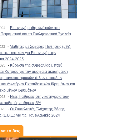
-
Εισαγωγή μαθητών/τριών στα
2024
Πειραματικά και τα Εκκλησιαστικά Σχολεία
-
Μαθητές με Σοβαρές Παθήσεις (5%):
2023
στοποιητικών για Εισαγωγή στην
μια 2024-2025
-
Κύρωση της συμφωνίας μεταξύ
2023
αι Κύπρου για την αμοιβαία ακαδημαϊκή
ση πανεπιστημιακών τίτλων σπουδών
και Ανωτέρων Εκπαιδευτικών Ιδρυμάτων και
κεκριμένων ιδρυμάτων
-
Νέες Παθήσεις στην κατηγορία των
2023
με σοβαρές παθήσεις 5%
-
Οι Συντελεστές Ελάχιστης Βάσης
2023
 (Ε.Β.Ε.) για τις Πανελλαδικές 2024
 να το δεις