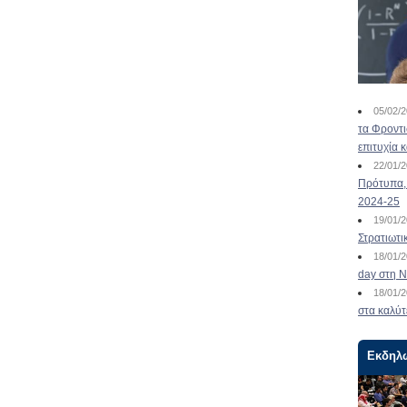
05/02/
τα Φροντ
επιτυχία 
22/01/
Πρότυπα, 
2024-25
19/01/
Στρατιωτι
18/01/
day στη Ν
18/01/
στα καλύτ
Εκδηλ