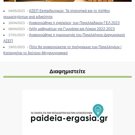
-
ΑΣΕΠ Εκπαιδευτικών: Τα στατιστικά και το πλήθος
04/05/2023
συμμετεχόντων ανά ειδικότητα
-
Ανακοινώθηκε η εγκύκλιος των Πανελλαδικών ΓΕΛ 2023
26/04/2023
-
Λήξη μαθημάτων για Γυμνάσια και Λύκεια 2022-2023
06/04/2023
-
Ανακοινώθηκε η ημερομηνία του Πανελλήνιου Διαγωνισμού
27/01/2023
ΑΣΕΠ
-
Πότε θα ανακοινώνεται το πρόγραμμα των Πανελληνίων |
19/01/2023
Καταργείται το δεύτερο Μηχανογραφικό
Διαφημιστείτε