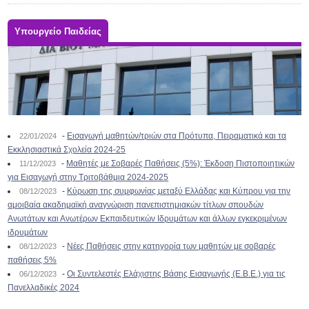
Υπουργείο Παιδείας
-
Εισαγωγή μαθητών/τριών στα Πρότυπα, Πειραματικά και τα
22/01/2024
Εκκλησιαστικά Σχολεία 2024-25
-
Μαθητές με Σοβαρές Παθήσεις (5%): Έκδοση Πιστοποιητικών
11/12/2023
για Εισαγωγή στην Τριτοβάθμια 2024-2025
-
Κύρωση της συμφωνίας μεταξύ Ελλάδας και Κύπρου για την
08/12/2023
αμοιβαία ακαδημαϊκή αναγνώριση πανεπιστημιακών τίτλων σπουδών
Ανωτάτων και Ανωτέρων Εκπαιδευτικών Ιδρυμάτων και άλλων εγκεκριμένων
ιδρυμάτων
-
Νέες Παθήσεις στην κατηγορία των μαθητών με σοβαρές
08/12/2023
παθήσεις 5%
-
Οι Συντελεστές Ελάχιστης Βάσης Εισαγωγής (Ε.Β.Ε.) για τις
06/12/2023
Πανελλαδικές 2024