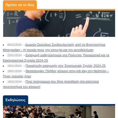
Πρέπει να το δεις
-
Δωρεάν Σεμινάριο Συμβουλευτικής από τα Φροντιστήρια
05/02/2024
Μπαχαράκη – Η πορεία προς την επιτυχία και την αυτοβελτίωση
-
Εισαγωγή μαθητών/τριών στα Πρότυπα, Πειραματικά και τα
22/01/2024
Εκκλησιαστικά Σχολεία 2024-25
-
Προκήρυξη εισαγωγής στις Στρατιωτικές Σχολές 2024-25
19/01/2024
-
Θεσσαλονίκη: Πλήθος κόσμου στην job day στη Νεάπολη –
18/01/2024
Ποιες εταιρείες ήταν
-
Ποιο πρόγραμμα σου δίνει πρόσβαση στα καλύτερα
18/01/2024
πανεπιστήμια του κόσμου!
Εκδηλώσεις