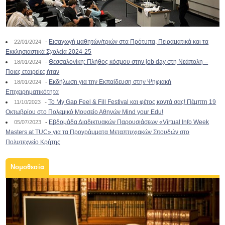
-
Εισαγωγή μαθητών/τριών στα Πρότυπα, Πειραματικά και τα
22/01/2024
Εκκλησιαστικά Σχολεία 2024-25
-
Θεσσαλονίκη: Πλήθος κόσμου στην job day στη Νεάπολη –
18/01/2024
Ποιες εταιρείες ήταν
-
Εκδήλωση για την Εκπαίδευση στην Ψηφιακή
18/01/2024
Επιχειρηματικότητα
-
To My Gap Feel & Fill Festival και φέτος κοντά σας! Πέμπτη 19
11/10/2023
Οκτωβρίου στο Πολεμικό Μουσείο Αθηνών Mind your Edu!
-
Εβδομάδα Διαδικτυακών Παρουσιάσεων «Virtual Info Week
05/07/2023
Masters at TUC» για τα Προγράμματα Μεταπτυχιακών Σπουδών στο
Πολυτεχνείο Κρήτης
Νομοθεσία