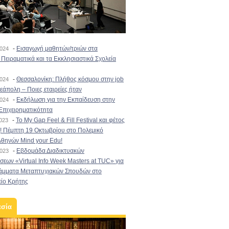
-
Εισαγωγή μαθητών/τριών στα
2024
Πειραματικά και τα Εκκλησιαστικά Σχολεία
-
Θεσσαλονίκη: Πλήθος κόσμου στην job
2024
εάπολη – Ποιες εταιρείες ήταν
-
Εκδήλωση για την Εκπαίδευση στην
2024
Επιχειρηματικότητα
-
To My Gap Feel & Fill Festival και φέτος
2023
! Πέμπτη 19 Οκτωβρίου στο Πολεμικό
Αθηνών Mind your Edu!
-
Εβδομάδα Διαδικτυακών
2023
εων «Virtual Info Week Masters at TUC» για
άμματα Μεταπτυχιακών Σπουδών στο
είο Κρήτης
εσία