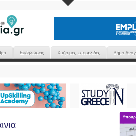
θρα
Εκδηλώσεις
Χρήσιμες ιστοσελίδες
Βήμα Ανα
Υπουργ
αινια