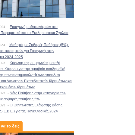
-
Εισαγωγή μαθητών/τριών στα
2024
Πειραματικά και τα Εκκλησιαστικά Σχολεία
-
Μαθητές με Σοβαρές Παθήσεις (5%):
2023
στοποιητικών για Εισαγωγή στην
μια 2024-2025
-
Κύρωση της συμφωνίας μεταξύ
2023
αι Κύπρου για την αμοιβαία ακαδημαϊκή
ση πανεπιστημιακών τίτλων σπουδών
και Ανωτέρων Εκπαιδευτικών Ιδρυμάτων και
κεκριμένων ιδρυμάτων
-
Νέες Παθήσεις στην κατηγορία των
2023
με σοβαρές παθήσεις 5%
-
Οι Συντελεστές Ελάχιστης Βάσης
2023
 (Ε.Β.Ε.) για τις Πανελλαδικές 2024
 να το δεις