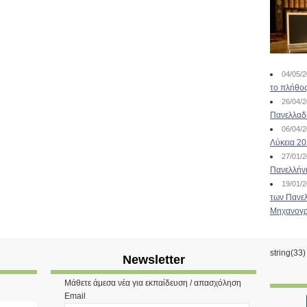
04/05/
το πλήθος
26/04/
Πανελλαδ
06/04/
Λύκεια 2
27/01/
Πανελλήν
19/01/
των Πανελ
Μηχανογρ
string(33
Newsletter
Μάθετε άμεσα νέα για εκπαίδευση / απασχόληση
Email