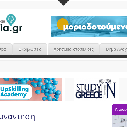
θρα
Εκδηλώσεις
Χρήσιμες ιστοσελίδες
Βήμα Ανα
Υπουργ
συναντηση