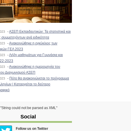
-
ΑΣΕΠ Εκπαιδευτικών: Τα στατιστικά και
2023
 συμμετεχόντων ανά ειδικότητα
-
Ανακοινώθηκε η εγκύκλιος των
2023
ικών ΓΕΛ 2023
-
Λήξη μαθημάτων για Γυμνάσια και
2023
022-2023
-
Ανακοινώθηκε η ημερομηνία του
2023
ιου Διαγωνισμού ΑΣΕΠ
-
Πότε θα ανακοινώνεται το πρόγραμμα
2023
ληνίων | Καταργείται το δεύτερο
αφικό
) "String could not be parsed as XML"
Social
Follow us on Twitter