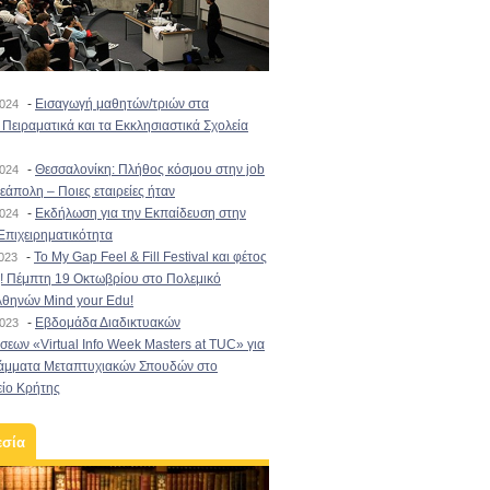
-
Εισαγωγή μαθητών/τριών στα
2024
Πειραματικά και τα Εκκλησιαστικά Σχολεία
-
Θεσσαλονίκη: Πλήθος κόσμου στην job
2024
εάπολη – Ποιες εταιρείες ήταν
-
Εκδήλωση για την Εκπαίδευση στην
2024
Επιχειρηματικότητα
-
To My Gap Feel & Fill Festival και φέτος
2023
! Πέμπτη 19 Οκτωβρίου στο Πολεμικό
Αθηνών Mind your Edu!
-
Εβδομάδα Διαδικτυακών
2023
εων «Virtual Info Week Masters at TUC» για
άμματα Μεταπτυχιακών Σπουδών στο
είο Κρήτης
εσία