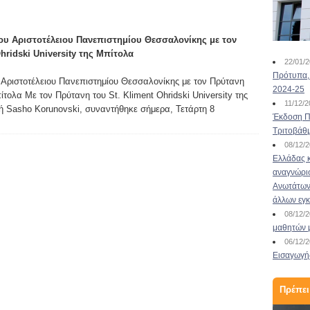
Ελληνική πρωτοβουλία
ου Αριστοτέλειου Πανεπιστημίου Θεσσαλονίκης με τον
για συνάντηση
hridski University της Μπίτολα
22/01/
Ευρωπαίων Υπουρ...
Πρότυπα, 
 Αριστοτέλειου Πανεπιστημίου Θεσσαλονίκης με τον Πρύτανη
2024-25
πίτολα Με τον Πρύτανη του St. Kliment Ohridski University της
22/10/2020
11/12/
 Sasho Korunovski, συναντήθηκε σήμερα, Τετάρτη 8
Ελληνική πρωτοβουλία για συνάντηση
Έκδοση Πι
Υπουργών Παιδείας και Εμπειρογνωμόνων από
Τριτοβάθ
τα κράτη-μέλη του Συμβουλίου της Ευρώπης, με
08/12/
τη συμμετοχή νέων φοιτητών από όλο τον
Ελλάδας κ
κόσμο Διαδικτυακή άτυπη συνάντηση
αναγνώρι
Υπουργών Παιδείας των χωρών μελών του
Ανωτάτων 
Συμβουλίου της Ευρώπης, στο πλαίσιο της
άλλων εγ
Ελληνικής Προεδρίας, διοργανώνει το
08/12/
Υπουργείο ...
μαθητών 
Διαβάστε περισσότερα
06/12/
Εισαγωγής
Πρέπει