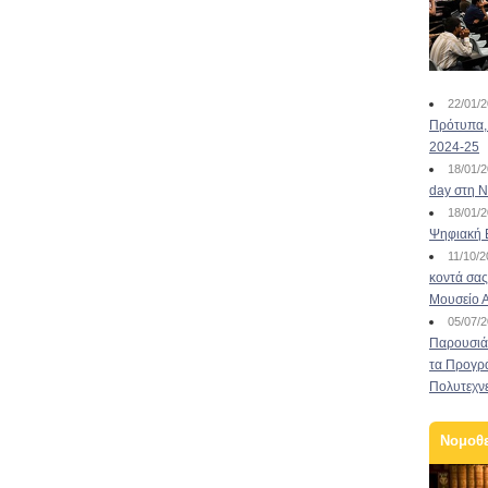
22/01/
Πρότυπα, 
2024-25
18/01/
day στη Ν
18/01/
Ψηφιακή 
11/10/
κοντά σας
Μουσείο 
05/07/
Παρουσιάσ
τα Προγρ
Πολυτεχν
Νομοθ