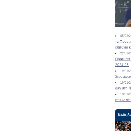
05/02/
τα Φροντ
επιτυχία 
22/01/
Πρότυπα, 
2024-25
19/01/
Στρατιωτι
18/01/
day στη Ν
18/01/
στα καλύτ
Εκδηλ