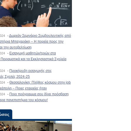
-
Δωρεάν Σεμινάριο Συμβουλευτικής από
2024
ιστήρια Μπαχαράκη – Η πορεία προς την
και την αυτοβελτίωση
-
Εισαγωγή μαθητών/τριών στα
2024
Πειραματικά και τα Εκκλησιαστικά Σχολεία
-
Προκήρυξη εισαγωγής στις
2024
κές Σχολές 2024-25
-
Θεσσαλονίκη: Πλήθος κόσμου στην job
2024
εάπολη – Ποιες εταιρείες ήταν
-
Ποιο πρόγραμμα σου δίνει πρόσβαση
2024
ερα πανεπιστήμια του κόσμου!
ώσεις