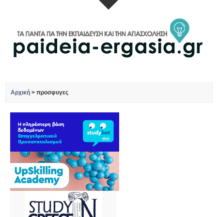
Αρχική
>
προσφυγες