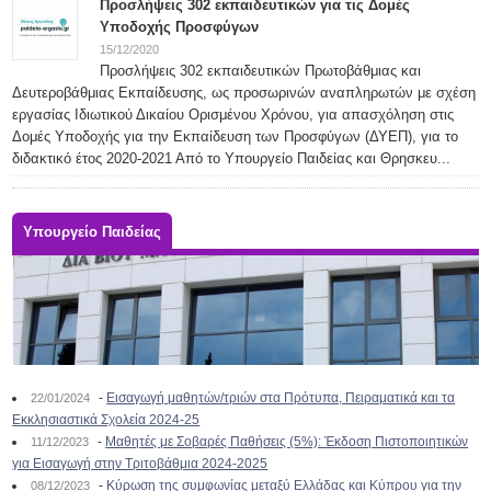
Προσλήψεις 302 εκπαιδευτικών για τις Δομές
Υποδοχής Προσφύγων
15/12/2020
Προσλήψεις 302 εκπαιδευτικών Πρωτοβάθμιας και
Δευτεροβάθμιας Εκπαίδευσης, ως προσωρινών αναπληρωτών με σχέση
εργασίας Ιδιωτικού Δικαίου Ορισμένου Χρόνου, για απασχόληση στις
Δομές Υποδοχής για την Εκπαίδευση των Προσφύγων (ΔΥΕΠ), για το
διδακτικό έτος 2020-2021 Από το Υπουργείο Παιδείας και Θρησκευ...
Υπουργείο Παιδείας
-
Εισαγωγή μαθητών/τριών στα Πρότυπα, Πειραματικά και τα
22/01/2024
Εκκλησιαστικά Σχολεία 2024-25
-
Μαθητές με Σοβαρές Παθήσεις (5%): Έκδοση Πιστοποιητικών
11/12/2023
για Εισαγωγή στην Τριτοβάθμια 2024-2025
-
Κύρωση της συμφωνίας μεταξύ Ελλάδας και Κύπρου για την
08/12/2023