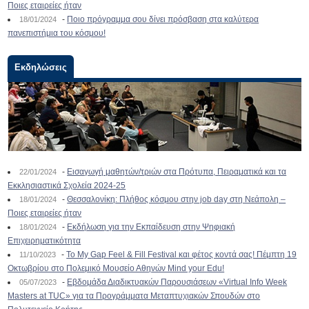
Ποιες εταιρείες ήταν
-
Ποιο πρόγραμμα σου δίνει πρόσβαση στα καλύτερα
18/01/2024
πανεπιστήμια του κόσμου!
Εκδηλώσεις
-
Εισαγωγή μαθητών/τριών στα Πρότυπα, Πειραματικά και τα
22/01/2024
Εκκλησιαστικά Σχολεία 2024-25
-
Θεσσαλονίκη: Πλήθος κόσμου στην job day στη Νεάπολη –
18/01/2024
Ποιες εταιρείες ήταν
-
Εκδήλωση για την Εκπαίδευση στην Ψηφιακή
18/01/2024
Επιχειρηματικότητα
-
To My Gap Feel & Fill Festival και φέτος κοντά σας! Πέμπτη 19
11/10/2023
Οκτωβρίου στο Πολεμικό Μουσείο Αθηνών Mind your Edu!
-
Εβδομάδα Διαδικτυακών Παρουσιάσεων «Virtual Info Week
05/07/2023
Masters at TUC» για τα Προγράμματα Μεταπτυχιακών Σπουδών στο