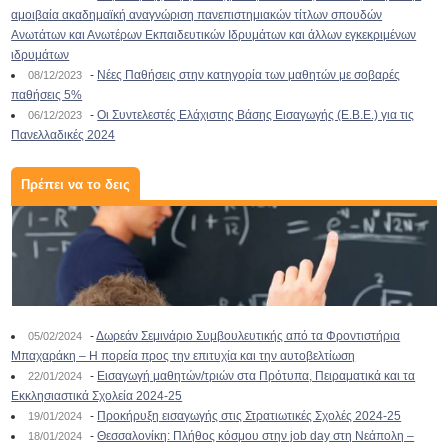
αμοιβαία ακαδημαϊκή αναγνώριση πανεπιστημιακών τίτλων σπουδών
Ανωτάτων και Ανωτέρων Εκπαιδευτικών Ιδρυμάτων και άλλων εγκεκριμένων
ιδρυμάτων
-
Νέες Παθήσεις στην κατηγορία των μαθητών με σοβαρές
08/12/2023
παθήσεις 5%
-
Οι Συντελεστές Ελάχιστης Βάσης Εισαγωγής (Ε.Β.Ε.) για τις
06/12/2023
Πανελλαδικές 2024
Πρέπει να το δεις
-
Δωρεάν Σεμινάριο Συμβουλευτικής από τα Φροντιστήρια
05/02/2024
Μπαχαράκη – Η πορεία προς την επιτυχία και την αυτοβελτίωση
-
Εισαγωγή μαθητών/τριών στα Πρότυπα, Πειραματικά και τα
22/01/2024
Εκκλησιαστικά Σχολεία 2024-25
-
Προκήρυξη εισαγωγής στις Στρατιωτικές Σχολές 2024-25
19/01/2024
-
Θεσσαλονίκη: Πλήθος κόσμου στην job day στη Νεάπολη –
18/01/2024