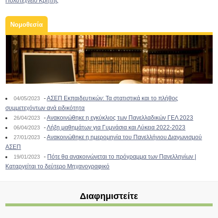
Πολυτεχνείο Κρήτης
Νομοθεσία
-
ΑΣΕΠ Εκπαιδευτικών: Τα στατιστικά και το πλήθος
04/05/2023
συμμετεχόντων ανά ειδικότητα
-
Ανακοινώθηκε η εγκύκλιος των Πανελλαδικών ΓΕΛ 2023
26/04/2023
-
Λήξη μαθημάτων για Γυμνάσια και Λύκεια 2022-2023
06/04/2023
-
Ανακοινώθηκε η ημερομηνία του Πανελλήνιου Διαγωνισμού
27/01/2023
ΑΣΕΠ
-
Πότε θα ανακοινώνεται το πρόγραμμα των Πανελληνίων |
19/01/2023
Καταργείται το δεύτερο Μηχανογραφικό
Διαφημιστείτε