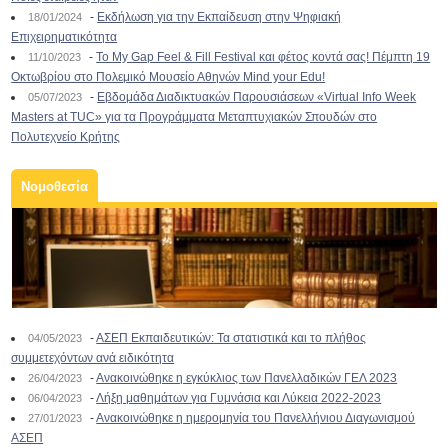
-
Εκδήλωση για την Εκπαίδευση στην Ψηφιακή
18/01/2024
Επιχειρηματικότητα
-
To My Gap Feel & Fill Festival και φέτος κοντά σας! Πέμπτη 19
11/10/2023
Οκτωβρίου στο Πολεμικό Μουσείο Αθηνών Mind your Edu!
-
Εβδομάδα Διαδικτυακών Παρουσιάσεων «Virtual Info Week
05/07/2023
Masters at TUC» για τα Προγράμματα Μεταπτυχιακών Σπουδών στο
Πολυτεχνείο Κρήτης
Νομοθεσία
-
ΑΣΕΠ Εκπαιδευτικών: Τα στατιστικά και το πλήθος
04/05/2023
συμμετεχόντων ανά ειδικότητα
-
Ανακοινώθηκε η εγκύκλιος των Πανελλαδικών ΓΕΛ 2023
26/04/2023
-
Λήξη μαθημάτων για Γυμνάσια και Λύκεια 2022-2023
06/04/2023
-
Ανακοινώθηκε η ημερομηνία του Πανελλήνιου Διαγωνισμού
27/01/2023
ΑΣΕΠ