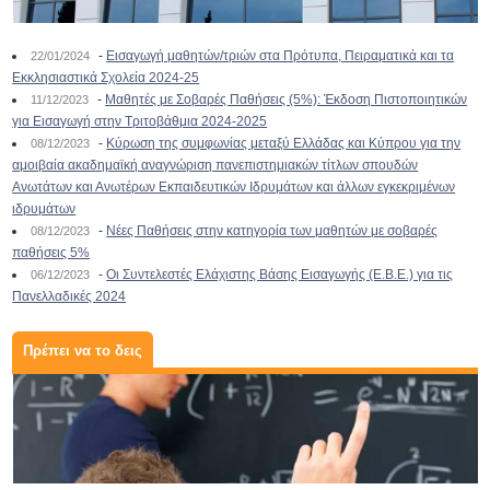
-
Εισαγωγή μαθητών/τριών στα Πρότυπα, Πειραματικά και τα
22/01/2024
Εκκλησιαστικά Σχολεία 2024-25
-
Μαθητές με Σοβαρές Παθήσεις (5%): Έκδοση Πιστοποιητικών
11/12/2023
για Εισαγωγή στην Τριτοβάθμια 2024-2025
-
Κύρωση της συμφωνίας μεταξύ Ελλάδας και Κύπρου για την
08/12/2023
αμοιβαία ακαδημαϊκή αναγνώριση πανεπιστημιακών τίτλων σπουδών
Ανωτάτων και Ανωτέρων Εκπαιδευτικών Ιδρυμάτων και άλλων εγκεκριμένων
ιδρυμάτων
-
Νέες Παθήσεις στην κατηγορία των μαθητών με σοβαρές
08/12/2023
παθήσεις 5%
-
Οι Συντελεστές Ελάχιστης Βάσης Εισαγωγής (Ε.Β.Ε.) για τις
06/12/2023
Πανελλαδικές 2024
Πρέπει να το δεις