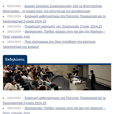
-
Δωρεάν Σεμινάριο Συμβουλευτικής από τα Φροντιστήρια
05/02/2024
Μπαχαράκη – Η πορεία προς την επιτυχία και την αυτοβελτίωση
-
Εισαγωγή μαθητών/τριών στα Πρότυπα, Πειραματικά και τα
22/01/2024
Εκκλησιαστικά Σχολεία 2024-25
-
Προκήρυξη εισαγωγής στις Στρατιωτικές Σχολές 2024-25
19/01/2024
-
Θεσσαλονίκη: Πλήθος κόσμου στην job day στη Νεάπολη –
18/01/2024
Ποιες εταιρείες ήταν
-
Ποιο πρόγραμμα σου δίνει πρόσβαση στα καλύτερα
18/01/2024
πανεπιστήμια του κόσμου!
Εκδηλώσεις
-
Εισαγωγή μαθητών/τριών στα Πρότυπα, Πειραματικά και τα
22/01/2024
Εκκλησιαστικά Σχολεία 2024-25
-
Θεσσαλονίκη: Πλήθος κόσμου στην job day στη Νεάπολη –
18/01/2024
Ποιες εταιρείες ήταν